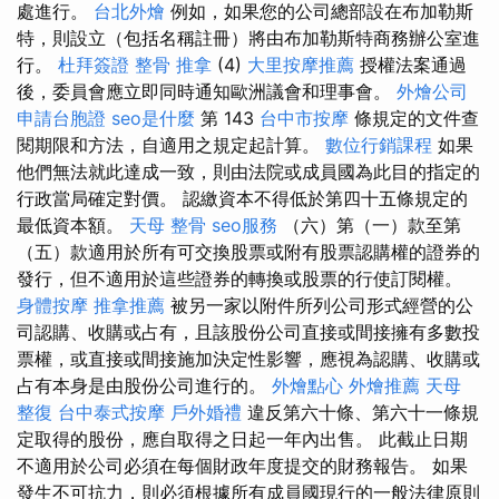
處進行。
台北外燴
例如，如果您的公司總部設在布加勒斯
特，則設立（包括名稱註冊）將由布加勒斯特商務辦公室進
行。
杜拜簽證
整骨 推拿
(4)
大里按摩推薦
授權法案通過
後，委員會應立即同時通知歐洲議會和理事會。
外燴公司
申請台胞證
seo是什麼
第 143
台中市按摩
條規定的文件查
閱期限和方法，自適用之規定起計算。
數位行銷課程
如果
他們無法就此達成一致，則由法院或成員國為此目的指定的
行政當局確定對價。 認繳資本不得低於第四十五條規定的
最低資本額。
天母 整骨
seo服務
（六）第（一）款至第
（五）款適用於所有可交換股票或附有股票認購權的證券的
發行，但不適用於這些證券的轉換或股票的行使訂閱權。
身體按摩
推拿推薦
被另一家以附件所列公司形式經營的公
司認購、收購或占有，且該股份公司直接或間接擁有多數投
票權，或直接或間接施加決定性影響，應視為認購、收購或
占有本身是由股份公司進行的。
外燴點心
外燴推薦
天母
整復
台中泰式按摩
戶外婚禮
違反第六十條、第六十一條規
定取得的股份，應自取得之日起一年內出售。 此截止日期
不適用於公司必須在每個財政年度提交的財務報告。 如果
發生不可抗力，則必須根據所有成員國現行的一般法律原則