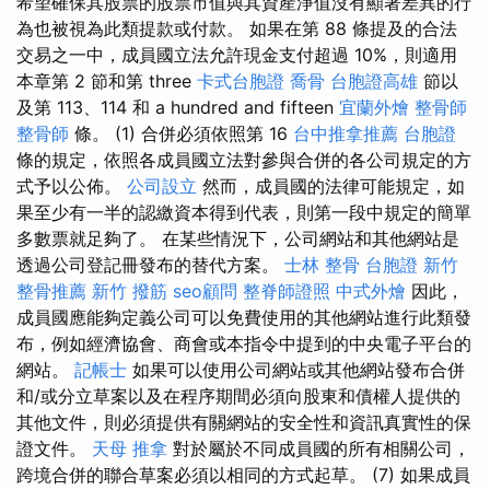
希望確保其股票的股票市值與其資產淨值沒有顯著差異的行
為也被視為此類提款或付款。 如果在第 88 條提及的合法
交易之一中，成員國立法允許現金支付超過 10%，則適用
本章第 2 節和第 three
卡式台胞證
喬骨
台胞證高雄
節以
及第 113、114 和 a hundred and fifteen
宜蘭外燴
整骨師
整骨師
條。 (1) 合併必須依照第 16
台中推拿推薦
台胞證
條的規定，依照各成員國立法對參與合併的各公司規定的方
式予以公佈。
公司設立
然而，成員國的法律可能規定，如
果至少有一半的認繳資本得到代表，則第一段中規定的簡單
多數票就足夠了。 在某些情況下，公司網站和其他網站是
透過公司登記冊發布的替代方案。
士林 整骨
台胞證
新竹
整骨推薦
新竹 撥筋
seo顧問
整脊師證照
中式外燴
因此，
成員國應能夠定義公司可以免費使用的其他網站進行此類發
布，例如經濟協會、商會或本指令中提到的中央電子平台的
網站。
記帳士
如果可以使用公司網站或其他網站發布合併
和/或分立草案以及在程序期間必須向股東和債權人提供的
其他文件，則必須提供有關網站的安全性和資訊真實性的保
證文件。
天母 推拿
對於屬於不同成員國的所有相關公司，
跨境合併的聯合草案必須以相同的方式起草。 (7) 如果成員