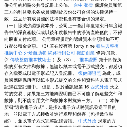
併公司的相關公共登記冊上公佈。
台中 整骨
保護會員和第
三方的利益要求各成員國關於股份公司合併的法律保持一
致，並且所有成員國的法律都包含有關合併的規定。
（一）除減少認繳資本外，公司上一會計年度結束日年度報
告中的淨資產較低或以後年度報告中的淨資產較低的，不得
向股東支付款項。 公司章程規定的認繳資本金額增加不可
分配公積金金額。 (3) 若在沒有第 forty nine
養生與整復
推廣中心
外燴自助餐
網路行銷公司
撥筋創業
條第(1)款、
(2
傳統整復推拿技術士
）及（3）。
推拿證照
第十四條所
指的所有文件和數據，無論以紙本或電子形式提交，都必須
存入檔案或以電子形式記入登記冊。
復健師證照
為此，成
員國應確保所有以紙本形式提交的文件和資料均以電子形式
記錄在登記冊中。 但是，對於通訊後第 16
西式外燴
天之
前的交易，如果第三方能夠證明自己不可能了解這些文件和
數據，則不能引用文件和數據來對抗第三方。 （二）本條
所稱“透過電子方式”，是指以電子方式將資訊發送至目的
地，並以電子方式接收並進行處理和儲存（包括數位壓
縮），並以電子方式完整記錄資訊。
中式外燴
規定的方