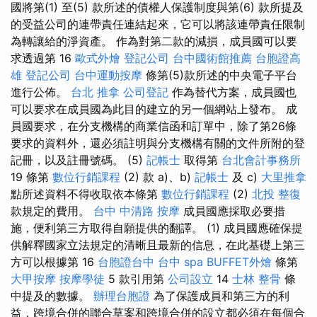
國將第(1) 至(5) 款所述的債權人保護制度與第(6) 款所提及
的受益公司的連帶責任連結起來，它可以將該連帶責任限制
為轉讓給的淨資產。 作為對第二款的減損，成員國可以要
求透過第 16
歐式外燴
登記公司
台中國術館推薦
台胞證高
雄
登記公司
台中運動按摩
條第(5)款所述的中央電子平台
進行公佈。
台北 推拿
公司登記
作為替代方案，成員國也
可以要求在成員國為此目的建立的另一個網站上發布。 成
員國要求，在分支機構的商業信函和訂單中，除了第26條
要求的資料外，還必須註明與分支機構有關的文件所附的登
記冊，以及註冊號碼。 (5)
記帳士
取得第
台北會計事務所
19 條第
數位行銷課程
(2) 款 a)、b)
記帳士
及 c)
大里推拿
點所述資料不得收取依本條第
數位行銷課程
(2)
北投 整復
款規定的費用。
台中 中清路 按摩
成員國應採取必要措
施，便利第三方取得自願提供的翻譯。 (1) 成員國應確保提
供解釋國家立法規定的清晰且最新的信息，在此基礎上第三
方可以根據第 16
台胞證台中
台中 spa
BUFFET外燴
條第
大甲按摩
按摩學徒
5 款引用第
公司設立
14
士林 整骨
條
中提及的數據。
辦理台胞證
為了保護成員和第三方的利
益，跨境合併的聯合草案和跨境合併的設立都必須在每個合