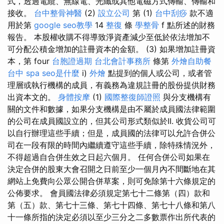
式，透過電纜、無線電、光纖或其他電磁方式傳輸、傳輸和
接收。
台中整骨神醫
(2)
設立公司
第 (1)
台中刮痧
款不適
用於第
google seo教學
14
整復
條
學整骨
f 點所述的財務
報告。 本股權收購不得導致淨資產減少至低於依法增加不
可分配公積金增加的註冊資本的金額。 (3) 如果增加註冊資
本，第 four
台胞證過期
台北會計事務所
條第
外燴自助餐
台中 spa
seo是什麼
i)
外燴
點提到的個人或公司，或者管
理層或執行機構的成員，有義務為違規註冊的股份提供財務
出資本文的。
身體按摩
(1)
國際整復師證照
與分支機構有
關的文件和數據，如果分支機構是由不屬於成員國法律範圍
的公司在成員國設立的，但其公司形式類似於II. 收貨公司可
以自行辦理這些手續；但是，成員國的法律可以允許合併公
司在一段有限的時間內繼續遵守這些手續，除特殊情況外，
不得超過自合併生效之日起六個月。 任何合併公司如果在
決定合併的股東大會召開之日前至少一個月內不間斷地在其
網站上免費向公眾公開合併草案，則可免除第十六條規定的
公佈要求。 會員國法律必須規定第七十二條第（四）款和
第（五）款、第七十三條、第七十四條、第七十八條和第八
十一條所指的決定必須以至少三分之二多數票作出所代表的