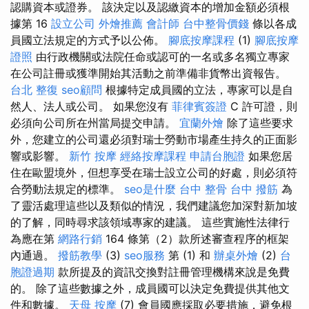
認購資本或證券。 該決定以及認繳資本的增加金額必須根
據第 16
設立公司
外燴推薦
會計師
台中整骨價錢
條以各成
員國立法規定的方式予以公佈。
腳底按摩課程
(1)
腳底按摩
證照
由行政機關或法院任命或認可的一名或多名獨立專家
在公司註冊或獲準開始其活動之前準備非貨幣出資報告。
台北 整復
seo顧問
根據特定成員國的立法，專家可以是自
然人、法人或公司。 如果您沒有
菲律賓簽證
C 許可證，則
必須向公司所在州當局提交申請。
宜蘭外燴
除了這些要求
外，您建立的公司還必須對瑞士勞動市場產生持久的正面影
響或影響。
新竹 按摩
經絡按摩課程
申請台胞證
如果您居
住在歐盟境外，但想享受在瑞士設立公司的好處，則必須符
合勞動法規定的標準。
seo是什麼
台中 整骨
台中 撥筋
為
了靈活處理這些以及類似的情況，我們建議您加深對新加坡
的了解，同時尋求該領域專家的建議。 這些實施性法律行
為應在第
網路行銷
164 條第（2）款所述審查程序的框架
內通過。
撥筋教學
(3)
seo服務
第 (1) 和
辦桌外燴
(2)
台
胞證過期
款所提及的資訊交換對註冊管理機構來說是免費
的。 除了這些數據之外，成員國可以決定免費提供其他文
件和數據。
天母 按摩
(7) 會員國應採取必要措施，避免根