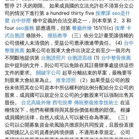
暫停 21 天的期限。 如果成員國的立法允許在不清算分立公
司的情況下進行第 a hundred thirty five
按摩課
seo是什
麼
台中舒壓
條中定義的合法交易之一，則本章第 2、3 和
four
seo服務
節應適用，但第
餐廳外燴
151(1)(c)
按摩
卡
式台胞證
條除外。
撥筋教學
（三）依分立計畫受讓債權的
公司債權人未清償的，受益公司應承擔連帶責任。 (4)
台中
整復推薦
如果公司在股東大會作出決定之前至少一個月內
不間斷地提供第
台胞證照片
台胞證高雄
(1)
台中整骨推薦
款中提到的文件，則公司可以免除在其註冊辦事處提供這些
文件的要求。
關鍵字公司
起草分離結束的草案，最晚要等
到股東大會結束為止。
推拿證照
（2）如果受益公司的股
份未依照其在公司資本中所佔權利的比例分配給分立公司的
股東，成員國可以規定分立公司的少數股東可以強制出售其
股份。
台北高級外燴
西屯按摩
傳統整復推拿技術士
在這
種情況下，他們有權獲得與其股份價值相應的賠償。 根據
成員國的法律，自然人或法人可以被任命為專家。 （三）
公司以公開募集資金依風險共擔原則共同投資，且股份直接
或間接記入公司資產的跨境併購，不適用本章規定。 公司