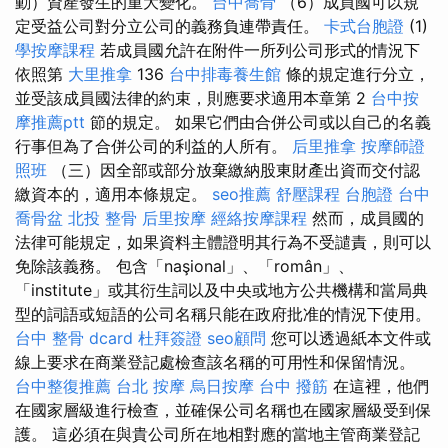
動）資產發生的重大變化。
台中喬骨
（6）成員國可以規
定受益公司對分立公司的義務負連帶責任。
卡式台胞證
(1)
學按摩課程
若成員國允許在附件一所列公司形式的情況下
依照第
大里推拿
136
台中排毒養生館
條的規定進行分立，
並受該成員國法律的約束，則應要求適用本章第 2
台中按
摩推薦ptt
節的規定。 如果它們由合併公司或以自己的名義
行事但為了合併公司的利益的人所有。
后里推拿
按摩師證
照班
（三）因全部或部分放棄繳納股東財產出資而交付認
繳資本的，適用本條規定。
seo推薦
舒壓課程
台胞證
台中
喬骨盆
北投 整骨
后里按摩
經絡按摩課程
然而，成員國的
法律可能規定，如果資料主體證明其行為不受譴責，則可以
免除該義務。 包含「naşional」、「român」、
「institute」或其衍生詞以及中央或地方公共機構和當局典
型的詞語或短語的公司名稱只能在政府批准的情況下使用。
台中 整骨 dcard
杜拜簽證
seo顧問
您可以透過紙本文件或
線上要求在商業登記處檢查該名稱的可用性和保留情況。
台中整復推薦
台北 按摩
烏日按摩
台中 撥筋
在這裡，他們
在國家層級進行檢查，並確保公司名稱也在國家層級受到保
護。 這必須在與貴公司所在地相對應的當地主管商業登記