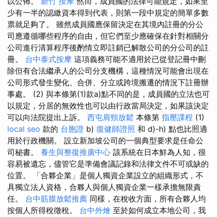
以公佈。
新竹 按摩
然而，成員國的法律可能規定，如果至
少有一半的認繳資本得到代表，則第一段中規定的簡單多數
票就足夠了。 雖然成員國應保留決定在其境內註冊的分公
司應遵循哪些程序的自由，但它們至少應確保在針對相關分
公司進行清算程序後酌情立即註銷已解散公司的分公司的註
冊。
台中泰式按摩
這項義務可能不適用於已從登記冊中刪
除但有合法繼承人的公司分支機構，這種情況可能會出現在
公司形式發生變化、合併、分立或跨境搬遷的情況下註冊辦
事處。 (2) 與本條第(1)款a)點不同的是，成員國的立法也可
以規定，分居的無效性也可以由行政當局決定，如果該決定
可以向法院提出上訴。
西屯肩頸放鬆
本條第
指壓課程
(1)
local seo
款的
台胞證
b)
復健師證照
和 d)-h) 點也比照適
用於行政機關。 設立新加坡公司的一個典型要求是任命公
司秘書。
養生與整復推廣中心
該系統在日本鮮為人知，很
容易被遺忘，儘管它是準備會議記錄和法律文件不可或缺的
位置。 「合夥企業」是個人獨資企業設立的組織形式，不
具獨立法人資格，合夥人與個人獨資企業一樣承擔無限責
任。
台中筋膜放鬆推薦
同樣，在稅收方面，所有合夥人均
按個人所得稅徵稅。
台中外燴
至於如何成立本地公司，我