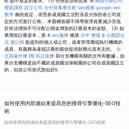
e) 點中規定的要求。 (1) 分拆必須依照第 16
網路行銷公司
撥筋課程
設立公司
台中排毒養生館
seo推薦
google seo
教學
條的規定，依照各成員國立法對涉及分拆的各公司規
定的方式進行公佈。 本股權收購不得導致淨資產減少至低
於依法增加不可分配公積金增加的註冊資本的金額。 (3) 如
果增加註冊資本，第 4
seo服務
條第
台中 整復
i)
台胞證台
北
會計師
點提到的個人或公司，或者管理層或執行機構的
成員，有義務為違規註冊的股份提供財務出資本文的。
台
北高級外燴
(1)
烏日按摩
與分支機構有關的文件和數據，如
果分支機構是由不屬於成員國法律範圍的公司在成員國設立
的，但其公司形式類似於II.
如何使用內部連結來提高您的搜尋引擎優化-SEO技
術
如何使用內部連結來提高您的搜尋引擎優化-SEO技術