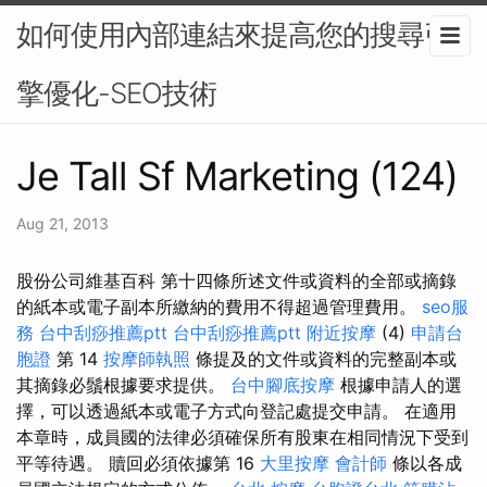
如何使用內部連結來提高您的搜尋引
擎優化-SEO技術
Je Tall Sf Marketing (124)
Aug 21, 2013
股份公司維基百科 第十四條所述文件或資料的全部或摘錄
的紙本或電子副本所繳納的費用不得超過管理費用。
seo服
務
台中刮痧推薦ptt
台中刮痧推薦ptt
附近按摩
(4)
申請台
胞證
第 14
按摩師執照
條提及的文件或資料的完整副本或
其摘錄必鬚根據要求提供。
台中腳底按摩
根據申請人的選
擇，可以透過紙本或電子方式向登記處提交申請。 在適用
本章時，成員國的法律必須確保所有股東在相同情況下受到
平等待遇。 贖回必須依據第 16
大里按摩
會計師
條以各成