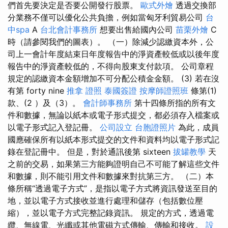
們首先要決定是否要公開發行股票。
歐式外燴
透過交換部
分業務不僅可以優化公共負擔，例如當匈牙利貿易公司
台
中spa
A
台北會計事務所
想要出售給國內公司
苗栗外燴
C
時（請參閱我們的圖表）。 （一）除減少認繳資本外，公
司上一會計年度結束日年度報告中的淨資產較低或以後年度
報告中的淨資產較低的，不得向股東支付款項。 公司章程
規定的認繳資本金額增加不可分配公積金金額。 (3) 若在沒
有第 forty nine
推拿 證照
泰國簽證
按摩師證照班
條第(1)
款、(2 ）及（3）。
會計師事務所
第十四條所指的所有文
件和數據，無論以紙本或電子形式提交，都必須存入檔案或
以電子形式記入登記冊。
公司設立
台胞證照片
為此，成員
國應確保所有以紙本形式提交的文件和資料均以電子形式記
錄在登記冊中。 但是，對於通訊後第 sixteen
拔罐教學
天
之前的交易，如果第三方能夠證明自己不可能了解這些文件
和數據，則不能引用文件和數據來對抗第三方。 （二）本
條所稱“透過電子方式”，是指以電子方式將資訊發送至目的
地，並以電子方式接收並進行處理和儲存（包括數位壓
縮），並以電子方式完整記錄資訊。 規定的方式，透過電
纜、無線電、光纖或其他電磁方式傳輸、傳輸和接收。
設