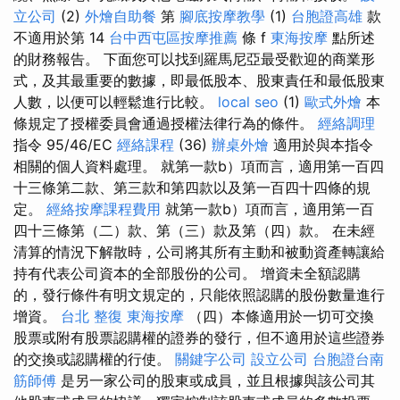
立公司
(2)
外燴自助餐
第
腳底按摩教學
(1)
台胞證高雄
款
不適用於第 14
台中西屯區按摩推薦
條 f
東海按摩
點所述
的財務報告。 下面您可以找到羅馬尼亞最受歡迎的商業形
式，及其最重要的數據，即最低股本、股東責任和最低股東
人數，以便可以輕鬆進行比較。
local seo
(1)
歐式外燴
本
條規定了授權委員會通過授權法律行為的條件。
經絡調理
指令 95/46/EC
經絡課程
(36)
辦桌外燴
適用於與本指令
相關的個人資料處理。 就第一款b）項而言，適用第一百四
十三條第二款、第三款和第四款以及第一百四十四條的規
定。
經絡按摩課程費用
就第一款b）項而言，適用第一百
四十三條第（二）款、第（三）款及第（四）款。 在未經
清算的情況下解散時，公司將其所有主動和被動資產轉讓給
持有代表公司資本的全部股份的公司。 增資未全額認購
的，發行條件有明文規定的，只能依照認購的股份數量進行
增資。
台北 整復
東海按摩
（四）本條適用於一切可交換
股票或附有股票認購權的證券的發行，但不適用於這些證券
的交換或認購權的行使。
關鍵字公司
設立公司
台胞證台南
筋師傅
是另一家公司的股東或成員，並且根據與該公司其