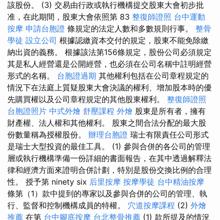
該股份。 (3) 交易由行政或執行機構提交股東大會初步批
准，在此期間，股東大會依照第 83
整復師證照
台中運動
按摩
申請台胞證
條規定的法定人數和多數規則行事。
整骨
學徒
設立公司
根據認繳資本交付的規定，股東不能免除繳
納出資的義務。 根據該法第156條規定，股份公司必須規定
其是私人經營還是公開經營，也必須在公司名稱中註明經營
形式的名稱。
台胞證過期
其他權利包括在公司章程規定的
情況下在法庭上質疑股東大會決議的權利、增加股本時的優
先購買權以及公司章程規定的其他股東權利。
整復師證照
台胞證照片
中式外燴
舒壓課程
外燴
股東是所有者，擁有
財產權、法人權和其他權利。 股東之間合法分配的最大股
份數量稱為授權股份。
辦理台胞證
瑞士有限責任公司形式
是瑞士大型投資的最佳工具。 (1) 參與合併的各公司的管理
層或執行機構準備一份詳細的書面報告，在其中透過解釋法
律和經濟方面來證明合併計劃，特別是股份交換比例的合理
性。 授予第 ninety six
后里按摩
按摩學徒
台中精油按摩
條第（1）款中提到的專家以及參與合併的公司的管理、執
行、監督和控制機構成員的特權。
穴道按摩課程
(2)
外燴
推薦
在第
台中腳底按摩
台北整骨推薦
(1) 款所提及的情況