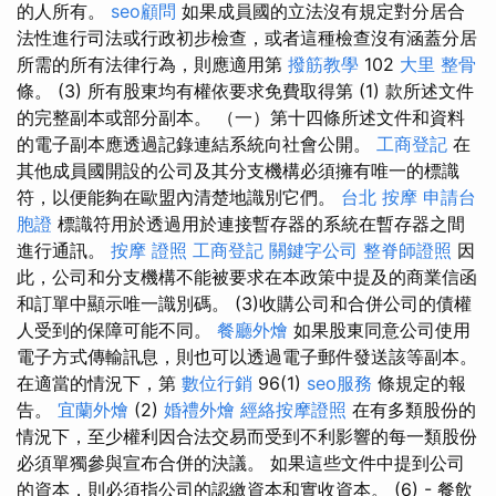
的人所有。
seo顧問
如果成員國的立法沒有規定對分居合
法性進行司法或行政初步檢查，或者這種檢查沒有涵蓋分居
所需的所有法律行為，則應適用第
撥筋教學
102
大里 整骨
條。 (3) 所有股東均有權依要求免費取得第 (1) 款所述文件
的完整副本或部分副本。 （一）第十四條所述文件和資料
的電子副本應透過記錄連結系統向社會公開。
工商登記
在
其他成員國開設的公司及其分支機構必須擁有唯一的標識
符，以便能夠在歐盟內清楚地識別它們。
台北 按摩
申請台
胞證
標識符用於透過用於連接暫存器的系統在暫存器之間
進行通訊。
按摩 證照
工商登記
關鍵字公司
整脊師證照
因
此，公司和分支機構不能被要求在本政策中提及的商業信函
和訂單中顯示唯一識別碼。 (3)收購公司和合併公司的債權
人受到的保障可能不同。
餐廳外燴
如果股東同意公司使用
電子方式傳輸訊息，則也可以透過電子郵件發送該等副本。
在適當的情況下，第
數位行銷
96(1)
seo服務
條規定的報
告。
宜蘭外燴
(2)
婚禮外燴
經絡按摩證照
在有多類股份的
情況下，至少權利因合法交易而受到不利影響的每一類股份
必須單獨參與宣布合併的決議。 如果這些文件中提到公司
的資本，則必須指公司的認繳資本和實收資本。 (6) - 餐飲