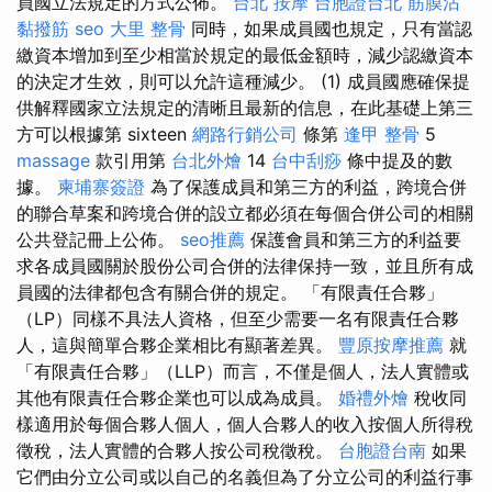
員國立法規定的方式公佈。
台北 按摩
台胞證台北
筋膜沾
黏撥筋
seo
大里 整骨
同時，如果成員國也規定，只有當認
繳資本增加到至少相當於規定的最低金額時，減少認繳資本
的決定才生效，則可以允許這種減少。 (1) 成員國應確保提
供解釋國家立法規定的清晰且最新的信息，在此基礎上第三
方可以根據第 sixteen
網路行銷公司
條第
逢甲 整骨
5
massage
款引用第
台北外燴
14
台中刮痧
條中提及的數
據。
柬埔寨簽證
為了保護成員和第三方的利益，跨境合併
的聯合草案和跨境合併的設立都必須在每個合併公司的相關
公共登記冊上公佈。
seo推薦
保護會員和第三方的利益要
求各成員國關於股份公司合併的法律保持一致，並且所有成
員國的法律都包含有關合併的規定。 「有限責任合夥」
（LP）同樣不具法人資格，但至少需要一名有限責任合夥
人，這與簡單合夥企業相比有顯著差異。
豐原按摩推薦
就
「有限責任合夥」（LLP）而言，不僅是個人，法人實體或
其他有限責任合夥企業也可以成為成員。
婚禮外燴
稅收同
樣適用於每個合夥人個人，個人合夥人的收入按個人所得稅
徵稅，法人實體的合夥人按公司稅徵稅。
台胞證台南
如果
它們由分立公司或以自己的名義但為了分立公司的利益行事