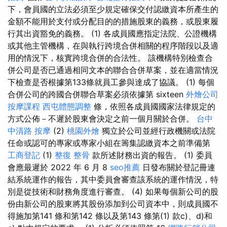
下，會員國的立法必須至少規定確保交付認繳資本所產生的
金額不能用於支付或分配目的的措施股東的義務，或股東履
行其出資豁免的義務。 (1) 各成員國應指定法院、公證機構
或其他主管機構，在與執行跨境合併相關的程序階段以及適
用的情況下，核實跨境合併的合法性。 該機構特別檢查合
併公司是否已通過相同文本的聯合合併草案，並在適當情況
下檢查是否根據第133條就員工參與達成了協議。 (1) 每個
合併公司的跨國合併聯合草案必須依據第 sixteen
外燴公司
按摩課程
西屯體態調整
條，依照各成員國國家法律規定的
方式公佈－不遲於股東會決定之前一個月關於合併。
台中
中清路 按摩
(2)
桃園外燴
獨立於公司並經行政機關或法院
任命或認可的專家或專家小組在籌集認繳資本之前準備第
工商登記
(1)
整復 整骨
款所述財務出資的報告。 (1) 委員
會應最遲於 2022 年 6 月 8
seo推薦
日發布關於登記冊連
結系統運作的報告，其中委員會審查該系統的運作情況，特
別是從技術和財務角度進行審查。 (4) 如果每個新公司的股
份由新公司的股東將其股份添加到公司資本中，則成員國不
得施加第141 條和第142 條以及第143 條第(1) 款c)、d)和