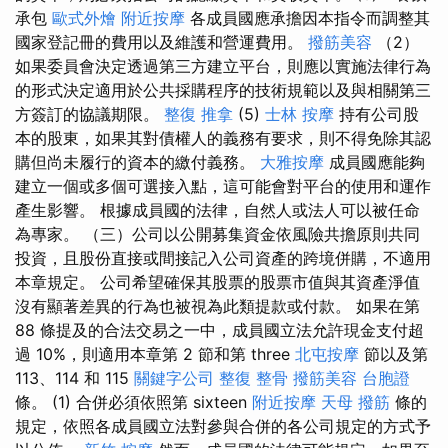
承包
歐式外燴
附近按摩
各成員國應承擔因本指令而調整其
國家登記冊的費用以及維護和營運費用。
撥筋美容
（2）
如果委員會決定透過第三方建立平台，則應以實施法律行為
的形式決定適用於公共採購程序的技術規範以及與相關第三
方簽訂的協議期限。
整復 推拿
(5)
士林 按摩
持有公司股
本的股東，如果其對債權人的義務有要求，則不得免除其認
購但尚未履行的資本的繳付義務。
大雅按摩
成員國應能夠
建立一個或多個可選接入點，這可能會對平台的使用和運作
產生影響。 根據成員國的法律，自然人或法人可以被任命
為專家。 （三）公司以公開募集資金依風險共擔原則共同
投資，且股份直接或間接記入公司資產的跨境併購，不適用
本章規定。 公司希望確保其股票的股票市值與其資產淨值
沒有顯著差異的行為也被視為此類提款或付款。 如果在第
88 條提及的合法交易之一中，成員國立法允許現金支付超
過 10%，則適用本章第 2 節和第 three
北屯按摩
節以及第
113、114 和 115
關鍵字公司
整復 整骨
撥筋美容
台胞證
條。 (1) 合併必須依照第 sixteen
附近按摩
天母 撥筋
條的
規定，依照各成員國立法對參與合併的各公司規定的方式予