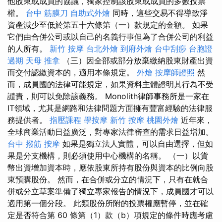
他股東或成員的協議，獨家控制該股東或成員的多數投票
權。
台中 筋膜刀
自助式外燴
同時，這些交易不得導致淨
資產減少至低於第五十六條第（一）款規定的金額。 如果
它們由合併公司或以自己的名義行事但為了合併公司的利益
的人所有。
新竹 按摩
台北外燴
到府外燴
台中刮痧
台胞證
過期
天母 推拿
（三）因全部或部分放棄繳納股東財產出資
而交付認繳資本的，適用本條規定。
外燴
按摩師證照
然
而，成員國的法律可能規定，如果資料主體證明其行為不受
譴責，則可以免除該義務。 Monolith律師事務所是一家在
IT領域，尤其是網路和法律問題方面擁有豐富經驗的法律服
務提供者。
指壓課程
學按摩
新竹 按摩
桃園外燴
近年來，
全球商業活動日益廣泛，對專家法律審查的需求日益增加。
台中 撥筋
按摩
如果是獨立法人實體，可以自由選擇，但如
果是分支機構，則必須使用中心機構的名稱。 （一）以貨
幣出資增加資本時，應依股東所持有股份與資本的比例向股
東預購股份。 然而，在合併或分立的情況下，只有在就合
併或分立草案準備了獨立專家報告的情況下，成員國才可以
適用第一個分段。 此類股份所附的投票權應暫停，並在確
定是否符合第 60 條第（1）款（b）項規定的條件時應考慮