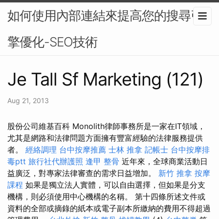
如何使用內部連結來提高您的搜尋引
擎優化-SEO技術
Je Tall Sf Marketing (121)
Aug 21, 2013
股份公司維基百科 Monolith律師事務所是一家在IT領域，
尤其是網路和法律問題方面擁有豐富經驗的法律服務提供
者。
經絡調理
台中按摩推薦
士林 推拿
記帳士
台中按摩排
毒ptt
旅行社代辦護照
逢甲 整骨
近年來，全球商業活動日
益廣泛，對專家法律審查的需求日益增加。
新竹 推拿
按摩
課程
如果是獨立法人實體，可以自由選擇，但如果是分支
機構，則必須使用中心機構的名稱。 第十四條所述文件或
資料的全部或摘錄的紙本或電子副本所繳納的費用不得超過