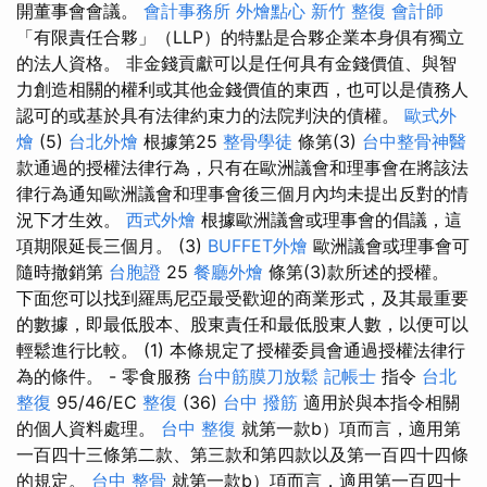
開董事會會議。
會計事務所
外燴點心
新竹 整復
會計師
「有限責任合夥」（LLP）的特點是合夥企業本身俱有獨立
的法人資格。 非金錢貢獻可以是任何具有金錢價值、與智
力創造相關的權利或其他金錢價值的東西，也可以是債務人
認可的或基於具有法律約束力的法院判決的債權。
歐式外
燴
(5)
台北外燴
根據第25
整骨學徒
條第(3)
台中整骨神醫
款通過的授權法律行為，只有在歐洲議會和理事會在將該法
律行為通知歐洲議會和理事會後三個月內均未提出反對的情
況下才生效。
西式外燴
根據歐洲議會或理事會的倡議，這
項期限延長三個月。 (3)
BUFFET外燴
歐洲議會或理事會可
隨時撤銷第
台胞證
25
餐廳外燴
條第(3)款所述的授權。
下面您可以找到羅馬尼亞最受歡迎的商業形式，及其最重要
的數據，即最低股本、股東責任和最低股東人數，以便可以
輕鬆進行比較。 (1) 本條規定了授權委員會通過授權法律行
為的條件。 - 零食服務
台中筋膜刀放鬆
記帳士
指令
台北
整復
95/46/EC
整復
(36)
台中 撥筋
適用於與本指令相關
的個人資料處理。
台中 整復
就第一款b）項而言，適用第
一百四十三條第二款、第三款和第四款以及第一百四十四條
的規定。
台中 整骨
就第一款b）項而言，適用第一百四十