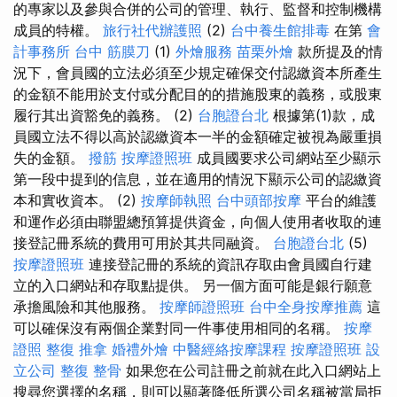
的專家以及參與合併的公司的管理、執行、監督和控制機構
成員的特權。
旅行社代辦護照
(2)
台中養生館排毒
在第
會
計事務所
台中 筋膜刀
(1)
外燴服務
苗栗外燴
款所提及的情
況下，會員國的立法必須至少規定確保交付認繳資本所產生
的金額不能用於支付或分配目的的措施股東的義務，或股東
履行其出資豁免的義務。 (2)
台胞證台北
根據第(1)款，成
員國立法不得以高於認繳資本一半的金額確定被視為嚴重損
失的金額。
撥筋
按摩證照班
成員國要求公司網站至少顯示
第一段中提到的信息，並在適用的情況下顯示公司的認繳資
本和實收資本。 (2)
按摩師執照
台中頭部按摩
平台的維護
和運作必須由聯盟總預算提供資金，向個人使用者收取的連
接登記冊系統的費用可用於其共同融資。
台胞證台北
(5)
按摩證照班
連接登記冊的系統的資訊存取由會員國自行建
立的入口網站和存取點提供。 另一個方面可能是銀行願意
承擔風險和其他服務。
按摩師證照班
台中全身按摩推薦
這
可以確保沒有兩個企業對同一件事使用相同的名稱。
按摩
證照
整復 推拿
婚禮外燴
中醫經絡按摩課程
按摩證照班
設
立公司
整復 整骨
如果您在公司註冊之前就在此入口網站上
搜尋您選擇的名稱，則可以顯著降低所選公司名稱被當局拒