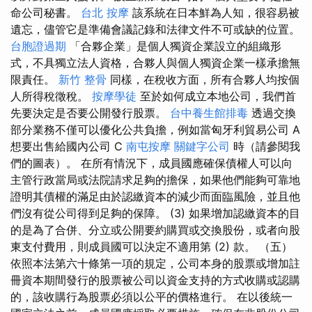
命公司秘書。
台北 按摩
該系統在日本鮮為人知，很容易被
遺忘，儘管它是準備會議記錄和法律文件不可或缺的位置。
台胞證過期
「合夥企業」是個人獨資企業設立的組織形
式，不具獨立法人資格，合夥人與個人獨資企業一樣承擔無
限責任。
新竹 整骨
同樣，在稅收方面，所有合夥人均按個
人所得稅徵稅。
按摩學徒
至於如何成立本地公司，我們首
先要決定是否要公開發行股票。
台中養生館排毒
透過交換
部分業務不僅可以優化公共負擔，例如當匈牙利貿易公司 A
想要出售給國內公司 C
南屯按摩
關鍵字公司
時（請參閱我
們的圖表）。 在所有情況下，成員國應確保債權人可以向
主管行政當局或法院請求足夠的擔保，如果他們能夠可靠地
證明其債權的滿足由於認繳資本的減少而面臨風險，並且他
們沒有從公司得到足夠的保障。 (3) 如果增加認繳資本的目
的是為了合併、分立或公開要約購買或交換股份，或者向股
東支付費用，則成員國可以決定不適用第 (2) 款。 （五）
依照本法第六十條第一項的規定，公司本身的股票或增加註
冊資本期間發行的股票被公司以資金支持的方式收購或認購
的，該收購行為股票必須以公平的價格進行。 在以後統一