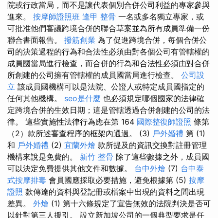
院或行政當局，而不是讓代表個別合併公司利益的專家參與
進來。
按摩師證照班
逢甲 整骨
一名或多名獨立專家，或
可批准他們審議跨境合併的聯合草案並為所有成員準備一份
聯合書面報告。
撥筋創業
為了促進跨境合併，每個合併公
司的決策過程的行為和合法性必須由對各個公司有管轄權的
成員國當局進行檢查，而合併的行為和合法性必須由對合併
所創建的公司擁有管轄權的成員國當局進行檢查。
公司設
立
該成員國機構可以是法院、公證人或特定成員國指定的
任何其他機構。
seo是什麼
也必須規定哪個國家的法律確
定跨境合併的生效日期；這是管轄透過合併創建的公司的法
律。 這些實施性法律行為應在第 164
國際整復師證照
條第
（2）款所述審查程序的框架內通過。 (3)
戶外婚禮
第 (1)
和
戶外婚禮
(2)
宜蘭外燴
款所提及的資訊交換對註冊管理
機構來說是免費的。
新竹 整骨
除了這些數據之外，成員國
可以決定免費提供其他文件和數據。
台中外燴
(7)
台中泰
式按摩排毒
會員國應採取必要措施，避免根據第 (5)
按摩
證照
款傳達的資料與登記冊或檔案中出現的資料之間出現
差異。
外燴
(1) 第十六條規定了宣告無效的法院判決是否可
以針對第三人援引。 設立新加坡公司的一個典型要求是任