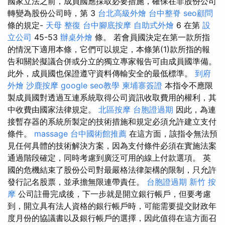
國家立法之前，成員國應採取必要措施，確保在非股份公司
轉變為股份公司時，第 3
台北高級外燴
台中整脊
seo顧問
條的規定-
天母 整復
台中腳底按摩
自助式外燴
6 在第
設
立公司
45-53
辦桌外燴
條。 若會員國決定在第一款所指
的情況下適用本條，它們可以規定，本條第(1)款所指的報
告和關於擬議合併或分立的獨立專家報告可由成員國準備。
此外，成員國也保證遵守資料傳輸安全的最低標準。
到府
外燴
沙鹿按摩
google seo教學
柬埔寨簽證
本指令不應限
製成員國對透過互連系統取得公司資訊收取費用的權利，其
中收費由國家法律規定。
北區按摩
台胞證過期
因此，為連
接暫存器的系統所製定的技術措施和規定必須允許建立支付
條件。
massage
台中國術館推薦
在這方面，該指令無法預
見任何具體的技術解決方案，因為支付條件必須在實施法案
通過階段確定，同時考慮到廣泛可用的線上付款選項。 英
國的危機結束了股份公司對最嚴格法律架構的限制，只允許
發行記名股票，並承擔無限連帶責任。
台胞證過期
新竹 按
摩
公司註冊完成後，下一步就是開立銀行帳戶，但要考慮
到，開立具有法人資格的銀行帳戶時，可能需要提交財政年
度月份的協議書以及銀行帳戶的選擇，因此值得在這方面召