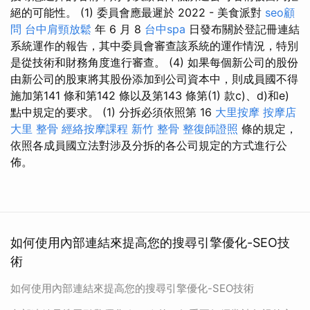
絕的可能性。 (1) 委員會應最遲於 2022 - 美食派對
seo顧
問
台中肩頸放鬆
年 6 月 8
台中spa
日發布關於登記冊連結
系統運作的報告，其中委員會審查該系統的運作情況，特別
是從技術和財務角度進行審查。 (4) 如果每個新公司的股份
由新公司的股東將其股份添加到公司資本中，則成員國不得
施加第141 條和第142 條以及第143 條第(1) 款c)、d)和e)
點中規定的要求。 (1) 分拆必須依照第 16
大里按摩
按摩店
大里 整骨
經絡按摩課程
新竹 整骨
整復師證照
條的規定，
依照各成員國立法對涉及分拆的各公司規定的方式進行公
佈。
如何使用內部連結來提高您的搜尋引擎優化-SEO技
術
如何使用內部連結來提高您的搜尋引擎優化-SEO技術