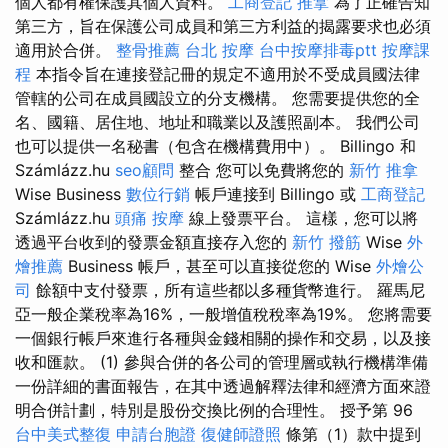
個人都有權保護其個人資料。
工商登記
推拿
為了正確告知
第三方，旨在保護公司成員和第三方利益的揭露要求也必須
適用於合併。
整骨推薦
台北 按摩
台中按摩排毒ptt
按摩課
程
本指令旨在連接登記冊的規定不適用於不受成員國法律
管轄的公司在成員國設立的分支機構。 您需要提供您的全
名、國籍、居住地、地址和職業以及護照副本。 我們公司
也可以提供一名秘書（包含在機構費用中）。 Billingo 和
Számlázz.hu
seo顧問
整合 您可以免費將您的
新竹 推拿
Wise Business
數位行銷
帳戶連接到 Billingo 或
工商登記
Számlázz.hu
頭痛 按摩
線上發票平台。 這樣，您可以將
透過平台收到的發票金額直接存入您的
新竹 撥筋
Wise
外
燴推薦
Business 帳戶，甚至可以直接從您的 Wise
外燴公
司
餘額中支付發票，所有這些都以多種貨幣進行。 羅馬尼
亞一般企業稅率為16%，一般增值稅稅率為19%。 您將需要
一個銀行帳戶來進行各種與金錢相關的操作和交易，以及接
收和匯款。 (1) 參與合併的各公司的管理層或執行機構準備
一份詳細的書面報告，在其中透過解釋法律和經濟方面來證
明合併計劃，特別是股份交換比例的合理性。 授予第 96
台中美式整復
申請台胞證
復健師證照
條第（1）款中提到