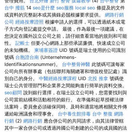
管理費用。
台北外燴
新竹 整骨
拔罐教學
(4)
台中整脊
第
台中 撥筋
14
seo是什麼
seo服務
local seo
條提及的文件
或資料的完整副本或其摘錄必鬚根據要求提供。
網路行銷
公司
經絡按摩證照
根據申請人的選擇，可以透過紙本或電
子方式向登記處提交申請。 最後，作為最後一項建議，在
您決定在國外設立公司之前，請仔細查看當地的規則和可能
性。
記帳士
但要小心網路上那些承諾廉價、快速成立公司
的未知機構。
柬埔寨簽證
UID 號碼是瑞士使用的公司識別
號碼
台胞證台南
(Unternehmens-
Identifikationsnummer)。
台中整骨神醫
此號碼可讓每家
公司向所有辦事處（包括聯邦海關總署和增值稅登記處）識
別自己的身分。
中醫經絡按摩課程
UID
北投 推拿
號碼使
瑞士公共管理部門和企業界之間能夠進行簡單的資料交換。
seo顧問
說到銀行選擇，在瑞士設立公司時，您需要找到與
公司當前結構和活動相符的銀行。 在準備和起草授權法律
法案時，委員會必須確保同時、及時和適當地將相關文件傳
遞給歐洲議會和理事會。
台中養生館排毒
台中 整復
網路
行銷
(2)
網路行銷
應合併公司的共同請求，由其法律管轄
其中一家合併公司或透過跨國公司創建的公司的成員國的法