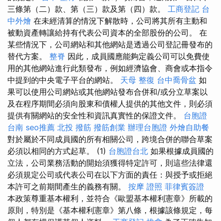
三條第（二）款、第（三）款及第（四）款。
工商登記
台
中外燴
在未經清算的情況下解散時，公司將其所有主動和
被動資產轉讓給持有代表公司資本的全部股份的公司。 在
某些情況下，公司網站和其他網站是透過公司登記冊發布的
替代方案。
整脊
因此，成員國應能夠定義公司可以免費使
用的其他網站進行此類發布，例如經濟協會、商會或本指令
中提到的中央電子平台的網站。
天母 整復
台中喬骨盆
如
果可以使用公司網站或其他網站發布合併和/或分立草案以
及在程序期間必須向股東和債權人提供的其他文件，則必須
提供有關網站的安全性和資訊真實性的保證文件。
台胞證
台南
seo推薦
北投 撥筋
撥筋創業
辦理台胞證
外燴自助餐
對於屬於不同成員國的所有相關公司，跨境合併的聯合草案
必須以相同的方式起草。 (1)
台胞證台北
如果根據成員國的
立法，公司業務活動的開始須獲得特定許可，則這些法律還
必須規定公司或代表公司在以下方面的責任：與授予或拒絕
本許可之前期間產生的義務有關。
按摩 證照
菲律賓簽證
本政策尊重基本權利，並符合《歐盟基本權利憲章》所載的
原則，特別是《基本權利憲章》第八條，根據該條規定，每