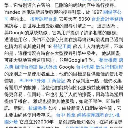
擎，它特別適合在舊的、已刪除的網站內容中進行搜尋。
Yandex 是俄羅斯最受歡迎的搜尋引擎，於 1997
關鍵字公
司
年推出。
按摩課程台北
它每天有 5050
台北會計事務所
萬訪客，是世界上最受歡迎的搜尋引擎之一。 這是因為，
與Google的系統類似，它為用戶提供了許多相關的服務。
透過使用它，我們不必擔心兒童在搜尋網路時發現自己遇到
色情內容或其他針對 18
登記工商
歲以上人群的內容，不幸
的是，這種情況有時會在大型搜尋引擎中發生。 他試圖盡
可能大聲地宣傳這項原則，並與Google作對。
整骨推薦
唐
六典
辦理台胞證
歐式外燴
Google
台中泡腳
數位行銷課程
的原則之一是使用者至上，他們的目標是提供最佳的使用者
體驗。
BUFFET外燴
工商登記
為了做到這一點，他們收集
有關用戶的數據，這使他們能夠個性化服務並使網路衝浪變
得更容易，但同時，它也引起了人們的擔憂，因為這為濫用
提供了機會。 雅虎也提供其他服務，如電子郵件、即時通
訊、新聞。
拔罐教學
如今，由於新聞入口網站的性質，它
主要由網路使用者存取。
台中 推拿
經絡按摩課程台北
桃
園外燴
它成立於2000年，是俄羅斯最知名的，在網路搜尋