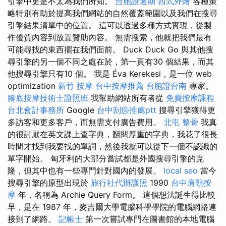
引擎中更是不太為我們所知。
台胞證過期
西式外燴
各種策
略特別有助於提高我們網站的自然覆蓋範圍以及我們在搜尋
引擎結果清單中的位置。 這可以透過多種方式實現，從製
作優質內容到放置贊助內容。 無需搜索，他就把我們最有
可能尋找的東西擺在我們面前。 Duck Duck Go 與其他搜
尋引擎的另一個不同之處在於，第一頁有30 個結果，而其
他搜尋引擎只有10 個。 我是 Éva Kerekesi，是一位 web
optimization
新竹 按摩
台中按摩推薦
台胞證台南
專家。
腳底按摩技術士證照班
我幫助網站所有者從
免費按摩課程
台北會計事務所
Google
台中刮痧推薦ptt
搜尋引擎獲得更
多訪客和更多客戶，而無需支付廣告費用。
北屯 整骨
我真
的很討厭在英文課上查字典，翻閱厚重的字典，我花了很長
時間才找到我要找的單詞，然後我就可以從下一個不認識的
單字開始。 匈牙利的大部分嘗試都是外國搜尋引擎的克
隆，但其中也有一些專門針對國內的發展。
local seo
當今
搜尋引擎的原型出現於
旅行社代辦護照
1990
台中肩頸按
摩
年，名稱為 Archie Query Form。 這個想法誕生得比較
早，是在 1987 年，麥吉爾大學電腦科學學院的電腦網路連
接到了網路。
記帳士
第一次嘗試專門在圖書館的本地電腦