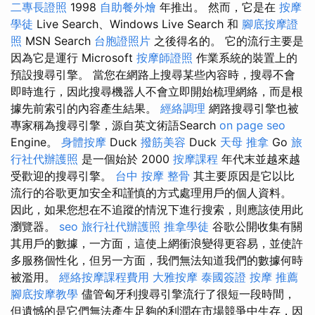
二專長證照
1998
自助餐外燴
年推出。 然而，它是在
按摩
學徒
Live Search、Windows Live Search 和
腳底按摩證
照
MSN Search
台胞證照片
之後得名的。 它的流行主要是
因為它是運行 Microsoft
按摩師證照
作業系統的裝置上的
預設搜尋引擎。 當您在網路上搜尋某些內容時，搜尋不會
即時進行，因此搜尋機器人不會立即開始梳理網絡，而是根
據先前索引的內容產生結果。
經絡調理
網路搜尋引擎也被
專家稱為搜尋引擎，源自英文術語Search
on page seo
Engine。
身體按摩
Duck
撥筋美容
Duck
天母 推拿
Go
旅
行社代辦護照
是一個始於 2000
按摩課程
年代末並越來越
受歡迎的搜尋引擎。
台中 按摩 整骨
其主要原因是它以比
流行的谷歌更加安全和謹慎的方式處理用戶的個人資料。
因此，如果您想在不追蹤的情況下進行搜索，則應該使用此
瀏覽器。
seo
旅行社代辦護照
推拿學徒
谷歌公開收集有關
其用戶的數據，一方面，這使上網衝浪變得更容易，並使許
多服務個性化，但另一方面，我們無法知道我們的數據何時
被濫用。
經絡按摩課程費用
大雅按摩
泰國簽證
按摩 推薦
腳底按摩教學
儘管匈牙利搜尋引擎流行了很短一段時間，
但遺憾的是它們無法產生足夠的利潤在市場競爭中生存，因