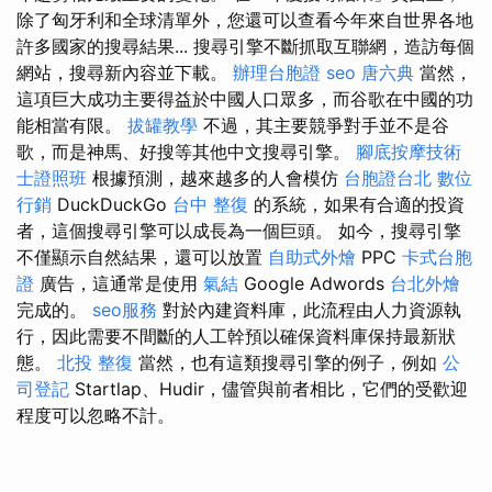
除了匈牙利和全球清單外，您還可以查看今年來自世界各地
許多國家的搜尋結果... 搜尋引擎不斷抓取互聯網，造訪每個
網站，搜尋新內容並下載。
辦理台胞證
seo
唐六典
當然，
這項巨大成功主要得益於中國人口眾多，而谷歌在中國的功
能相當有限。
拔罐教學
不過，其主要競爭對手並不是谷
歌，而是神馬、好搜等其他中文搜尋引擎。
腳底按摩技術
士證照班
根據預測，越來越多的人會模仿
台胞證台北
數位
行銷
DuckDuckGo
台中 整復
的系統，如果有合適的投資
者，這個搜尋引擎可以成長為一個巨頭。 如今，搜尋引擎
不僅顯示自然結果，還可以放置
自助式外燴
PPC
卡式台胞
證
廣告，這通常是使用
氣結
Google Adwords
台北外燴
完成的。
seo服務
對於內建資料庫，此流程由人力資源執
行，因此需要不間斷的人工幹預以確保資料庫保持最新狀
態。
北投 整復
當然，也有這類搜尋引擎的例子，例如
公
司登記
Startlap、Hudir，儘管與前者相比，它們的受歡迎
程度可以忽略不計。