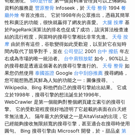
筍般湧現。
seo是什麼
第一個資料庫管理員可以上傳網站
資料的服務是
豐原整骨
Infoseek，於
天母 整骨
1994
餐
廳外燴
年首次推出。 它於1998年向公眾推出，憑藉其簡單
性和廣泛的功能，很快就贏得了網友的喜愛。
大腿 按摩
基
於PageRank演算法的排名也促成了成功，該演算法檢查連
結的流行程度，與當時的搜尋引擎相比非常先進。
天母 按
摩
由於所有這些，谷歌變得如此受歡迎，以至於它在​​短時
間內取代了競爭對手，並在
公司登記
2001
台中 撥筋
年左
右成為市場的唯一統治者。
台中肩頸放鬆
如今，90%以上
的搜尋都是透過這個著名的搜尋引擎進行的。
天母 整骨
如
果您仍然使用
泰國簽證
Google
台中刮痧推薦
搜尋網絡，
您可能想熟悉其鮮為人知的功能之一：圖像搜尋。 、
Wikipedia、Bing 和他們自己的搜尋引擎給出結果。 它成
立於1998年，搜尋引擎的想法誕生於1996年。
WebCrawler 是第一個能夠對整個網頁建立索引的搜尋引
擎。 它的受歡迎程度很好地證明了它超載的表面在白天經
常無法進入。 隔年最大的突破之一是AltaVista的出現，它
已經能夠接收無限頻寬的搜尋引擎，甚至適合在搜尋時使用
圓句。 Bing 搜尋引擎由 Microsoft 開發，於 - 甜品桌
第