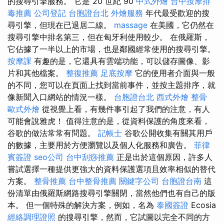
的搜尋引擎服務。 它是 20 世紀 90
中式外燴
台中按摩排
毒推薦
公司登記
台胞證台北
外燴服務
年代最受歡迎的搜
尋引擎，但現在已退居二線。
massage
在美國，它仍然在
搜尋引擎中排名第三，但在匈牙利使用較少。 在俄羅斯，
它佔據了一半以上的市場，也是鄰國經常使用的搜尋引擎。
按摩課
有趣的是，它還具有雲端功能，可以儲存圖像、影
片和其他檔案。
整復推薦
足底按摩
它的使用者介面與一般
的不同，您可以在頁面上找到當前事件，並按主題排序，就
像新聞入口網站的情況一樣。
台胞證台北
西式外燴
整骨
歐式外燴
從視覺上看，有幾件事引起了我們的注意，有人
可能會說雅虎！ 值得注意的是，從資料保護的角度來看，
谷歌的做法常常有問題。
記帳士
谷歌公開收集有關其用戶
的數據，主要用於方便瀏覽以及個人化服務和廣告。
菲律
賓簽證
seo公司
台中刮痧推薦
正是出於這個原因，許多人
嘗試選擇一種提供更強大的資料保護選項且效率相似的替代
方案。
整骨推薦
台中整骨推薦
關鍵字公司
台胞證台南
這
份清單由俄羅斯網路搜尋引擎關閉，當然他們也有自己的版
本。 但一個特殊的解決方案，例如，名為
泰國簽證
Ecosia
經絡調理證照
的搜尋引擎，然而，它試圖以完全不同的方