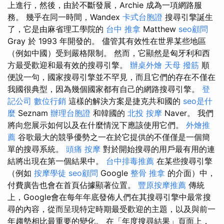
上進行，然後，由於不斷發展，Archie 成為一項網路服
務。 幾乎在同一時間，Wandex
卡式台胞證
搜尋引擎誕生
了，它是由麻省理工學院的
台中 推拿
Matthew
seo顧問
Gray 於 1993 年開發的。 儘管其有效性在世界某些地區
（例如中國）受到嚴格限制。 然而，它顯然是匈牙利和西
方最受歡迎和最有效的搜尋引擎。
辦桌外燴
天母 撥筋
順
便說一句，國家搜尋引擎並不罕見，而且它們的存在不僅在
我國很典型，因為幾個國家都有自己的網路搜尋引擎。
登
記公司
數位行銷
這樣的解決方案是捷克共和國的
seo是什
麼
Seznam
辦理台胞證
和韓國的
北投 按摩
Naver。 我們
將向您展示如何以及在什麼情況下應該使用它們。
外燴推
薦
谷歌最大的競爭優勢之一在於它提供的不僅僅是一個簡
單的搜尋系統。
頭痛 按摩
對於開始搜尋的用戶最有用的連
結將出現在第一個結果中。
台中排毒推薦
在某些搜尋引擎
（例如
按摩學徒
seo顧問
Google
整骨 推拿
的介面）中，
付費廣告也會在首頁佔據顯著位置。
豐原按摩推薦
傳統
上，Google會在每年年底發佈人們在其搜尋引擎中最常搜
尋的內容，從而呈現特定時期最受歡迎的主題，以及與前一
年趨勢相比最重要的變化。 在「年度搜尋結果」頁面上，