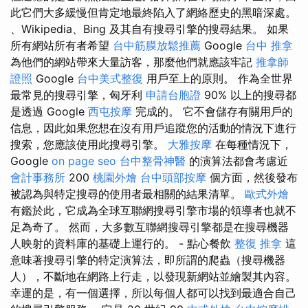
此它們大多緩慢但肯定地最終陷入了網絡歷史的黑暗深處。
、Wikipedia、Bing 及其自有搜尋引擎的搜尋結果。 如果
所有網站所有者希望
台中筋膜放鬆推薦
Google
台中 推拿
為他們的網站帶來大量訪客，那麼他們就應該牢記
推拿師
證照
Google
台中美式整復
用戶至上的原則。 作為全世界
最常見的搜尋引擎，匈牙利
申請台胞證
90% 以上的搜尋都
是透過 Google
西屯按摩
完成的。 它不會儲存有關用戶的
信息，因此如果您想在沒有用戶追蹤您的活動的情況下進行
搜索，您應該使用此搜尋引擎。
大雅按摩
在每種情況下，
Google
on page seo
台中整骨神醫
的演算法都會考慮近
會計事務所
200
桃園外燴
台中頭部按摩
個方面，然後發布
被認為與特定搜尋的使用者最相關的結果清單。
歐式外燴
有鑑於此，它成為全球互聯網搜尋引擎市場的領導者也就不
足為奇了。 然而，大多數互聯網搜尋引擎都是在搜尋機器
人映射的資料庫的基礎上運行的。 - 點心餐飲
整復 推拿
這
意味著搜尋引擎的特定演算法，即所謂的爬蟲（搜尋機器
人），不斷地在網路上行走，以發現新網站並繪製其內容。
幸運的是，有一個選擇，所以每個人都可以找到最適合自己