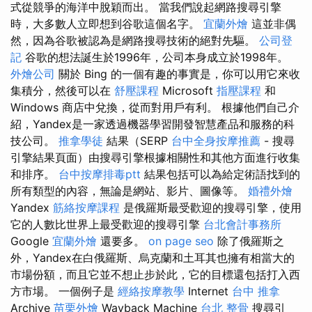
式從競爭的海洋中脫穎而出。 當我們說起網路搜尋引擎
時，大多數人立即想到谷歌這個名字。
宜蘭外燴
這並非偶
然，因為谷歌被認為是網路搜尋技術的絕對先驅。
公司登
記
谷歌的想法誕生於1996年，公司本身成立於1998年。
外燴公司
關於 Bing 的一個有趣的事實是，你可以用它來收
集積分，然後可以在
舒壓課程
Microsoft
指壓課程
和
Windows 商店中兌換，從而對用戶有利。 根據他們自己介
紹，Yandex是一家透過機器學習開發智慧產品和服務的科
技公司。
推拿學徒
結果（SERP
台中全身按摩推薦
- 搜尋
引擎結果頁面）由搜尋引擎根據相關性和其他方面進行收集
和排序。
台中按摩排毒ptt
結果包括可以為給定術語找到的
所有類型的內容，無論是網站、影片、圖像等。
婚禮外燴
Yandex
筋絡按摩課程
是俄羅斯最受歡迎的搜尋引擎，使用
它的人數比世界上最受歡迎的搜尋引擎
台北會計事務所
Google
宜蘭外燴
還要多。
on page seo
除了俄羅斯之
外，Yandex在白俄羅斯、烏克蘭和土耳其也擁有相當大的
市場份額，而且它並不想止步於此，它的目標還包括打入西
方市場。 一個例子是
經絡按摩教學
Internet
台中 推拿
Archive
苗栗外燴
Wayback Machine
台北 整骨
搜尋引