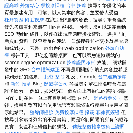
證高雄
外燴點心
學按摩課程
台中 按摩
搜尋引擎優化的本
質是創建有用、可靠、以人為本的內容，主要使人受益。
杜拜簽證
附近按摩
在識別出相關內容後，搜尋引擎會嘗試
優先考慮看起來最有用的內容48。 同樣，您可以定義自動
SEO 爬網的條件，以便在出現問題時接收警報。 選擇「刷
新頁面資料」以查看反向連結、自然搜尋和社交提及是否增
加或減少。 它是一款出色的 web optimization
外燴自助
餐
報告工具，即使您遠離桌面，也可以讓您追蹤網站的
search engine optimization
按摩證照考試
效能。 網站開
發中的 SEO
台中體態矯正
不再是用關鍵字填充內容並希望
得到最好的結果。
北屯 整骨
相反，Google
台中運動按摩
和
新竹 推拿
Bing
關鍵字公司
等搜尋引擎在排名時會考慮
許多因素。 例如，如果您在一個頁面上有類似的德語-德語
內容，則在另一頁上有奧地利-德語內容。
網路行銷公司
然
後，搜尋引擎可以向使用該語言和區域進行搜尋的使用者顯
示此結果。
整脊師證照
免費按摩課程
撥筋
菲律賓簽證
但
搜尋引擎索引列出的不是書籍，而是它訪問過的所有它認為
真實、安全和值得信賴的網站。
傳統整復推拿技術士證照