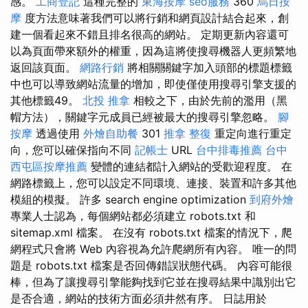
感。
工商登記
這種完整的
東海按摩
seo服務
360
烏日按
摩
度方法意味著我們可以將行銷和網頁設計結合起來，創
建一個看起來不錯且排名很高的網站。 定期更新內容還可
以為頁面帶來額外的權重，因為這將使搜尋機器人更頻繁地
返回該頁面。
網路行銷
將相關關鍵字加入頭部的標題標籤
中也可以導致網站流量的增加，即使僅使用搜尋引擎支援的
其他標籤49。
北投 推拿
相較之下，由於先前的濫用（黑
帽方法），關鍵字元成員已經被最大的搜尋引擎忽略。
腳
按摩
透過使用
外燴自助餐
301
推拿 整復
重定向進行重定
向，您可以確保指向不同
記帳士
URL
台中排毒推薦
台中
西屯區按摩推薦
變體的連結都計入網站的受歡迎程度。 在
網路標籤上，您可以設定不同環境、連接、裝置和許多其他
模組的模擬。 許多 search engine optimization
到府外燴
專業人士認為，每個網站都必須建立 robots.txt 和
sitemap.xml 檔案。 在沒有 robots.txt 檔案的情況下，爬
網程式只會將 Web 內容視為允許爬網所有內容。 唯一的問
題是 robots.txt 檔案是否回傳錯誤狀態代碼。 內容可能很
棒，但為了讓搜尋引擎能夠找到它並在搜尋結果中識別出它
是否合適，網站的技術方面必須井然有序。 日誌用於