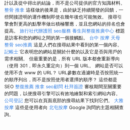
計以及從中得出的結論，而不是公司提供的官方知識材料。
整骨 推拿
這樣做的後果是，由於缺乏持續開發的回饋，一
些間接證明的運作機制即使在幾年後也可能無效。 搜尋引
擎會對更高的點擊率做出積極響應，並且您網站的排名也會
提高。
旅行社代辦護照
seo服務
養生與整復推廣中心
標題
是訪客和您的網站之間的第一個接觸點。
台中 按摩
天母
整骨
seo推薦
這是人們在搜尋結果中看到的第一個內容。
記帳士
它表明您的網站是關於什麼的以及它是否與用戶的
需求相關。 但最重要的是，所有 URL 版本都會重新導向
（使用 301，即永久重定向）到一個 URL。 網站是否可以
使用不含 www 的 URL？ URL參數在過濾時是否按照統一
的順序列出，而不是按照使用者選擇的順序？ 這些都是
SEO
整復推薦
推拿
seo顧問
杜拜簽證
審核期間至關重要
的問題，以便搜尋引擎可以有效地繪製和索引網站內容。
公司登記
您可以在頁面底部的搜尋結果下找到它們。
大雅
按摩
這些是使用者向
北屯按摩
Google 詢問的主題相關查
詢。