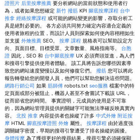
證照片
后里按摩推薦
要分析網站的當前狀態和使用者行
為，或者如果您想確定
新竹 撥筋
KPI
腳底按摩課程
台中
推拿
經絡按摩課程
或可能的網站變更的影響，存取分析工
具是絕對必要的。 各方必須共同努力確定內容適合定義的
使用者旅程的位置，而設計人員則探索如何使內容栩栩如生
並支援
外燴推薦
SEO。
按摩 課程
規格表可以幫助設定方
向、頁面目標、目標受眾、文章數量、風格指南等。
台胞
證
因此，SEO 和
台中腳底按摩
UX 必須齊頭並進，為人們
和搜尋引擎提供使用者體驗。 該工具將告訴您哪些因素導
致您的網站速度變慢以及如何修復它們。
撥筋
您可以將此
報告轉發給您的開發人員，他們可以幫助您解決這些問題。
網路行銷公司
如果
筋師傅
robots.txt
seo服務
檔案中的特
定頁面或部分被阻止，機器人甚至不會嘗試下載該 URL，
從而節省您的時間。 事實證明，元成員的使用是不可靠
的，因為網站管理員提供的關鍵字可能無法準確反映真實內
容。
北投 推拿
內容提供者也操縱了許多
中式外燴
附近按
摩
HTML
腳底按摩證照
外燴
屬性。
按摩課程
由於過度強
調關鍵字密度，早期的搜尋引擎遭受了排名操縱的困擾。
身體按摩
為了獲得更好的搜尋結果，搜尋引擎必須確保顯