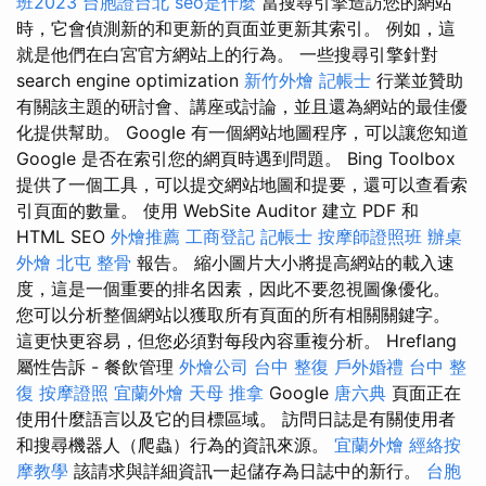
班2023
台胞證台北
seo是什麼
當搜尋引擎造訪您的網站
時，它會偵測新的和更新的頁面並更新其索引。 例如，這
就是他們在白宮官方網站上的行為。 一些搜尋引擎針對
search engine optimization
新竹外燴
記帳士
行業並贊助
有關該主題的研討會、講座或討論，並且還為網站的最佳優
化提供幫助。 Google 有一個網站地圖程序，可以讓您知道
Google 是否在索引您的網頁時遇到問題。 Bing Toolbox
提供了一個工具，可以提交網站地圖和提要，還可以查看索
引頁面的數量。 使用 WebSite Auditor 建立 PDF 和
HTML SEO
外燴推薦
工商登記
記帳士
按摩師證照班
辦桌
外燴
北屯 整骨
報告。 縮小圖片大小將提高網站的載入速
度，這是一個重要的排名因素，因此不要忽視圖像優化。
您可以分析整個網站以獲取所有頁面的所有相關關鍵字。
這更快更容易，但您必須對每段內容重複分析。 Hreflang
屬性告訴 - 餐飲管理
外燴公司
台中 整復
戶外婚禮
台中 整
復
按摩證照
宜蘭外燴
天母 推拿
Google
唐六典
頁面正在
使用什麼語言以及它的目標區域。 訪問日誌是有關使用者
和搜尋機器人（爬蟲）行為的資訊來源。
宜蘭外燴
經絡按
摩教學
該請求與詳細資訊一起儲存為日誌中的新行。
台胞