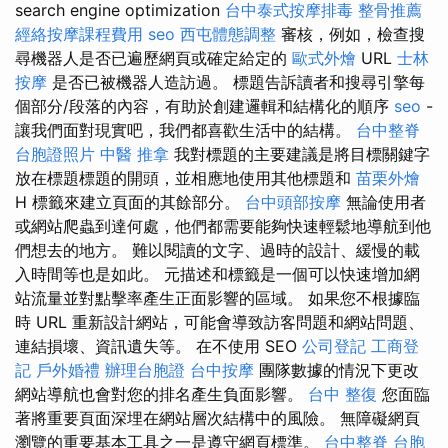
search engine optimization
台中泰式按摩排毒
整骨推薦
經絡按摩課程費用
seo
西屯體態調整
審核，例如，檢查搜
尋機器人是否已遍歷網頁或確定給定的
歐式外燴
URL
士林
按摩
是否已被機器人造訪過。 標題告訴讀者和搜尋引擎每
個部分/段落的內容，有助於創建邏輯和結構化的順序
seo
-
讓我們面對現實吧，我們都喜歡生活中的結構。
台中整脊
台胞證照片
中醫 推拿
我對標題的主要建議是將目標關鍵字
放在標題標題的開頭，並相應地使用其他標題和
苗栗外燴
H 標籤來建立頁面的其餘部分。
台中頭部按摩
無論使用者
或網站爬蟲到達何處，他們都需要能夠快速輕鬆地導航到他
們想去的地方。 難以閱讀的文字、過時的設計、緩慢的載
入時間等也是如此。 元描述和標籤是一個可以快速增加網
站流量並對點擊率產生正面影響的區域。 如果您不根據臨
時 URL 重新設計網站，可能會導致訪客問題和網站問題、
連結損壞、資訊遺失等。 在不使用 SEO
公司登記
工商登
記
戶外婚禮
辦理台胞證
台中按摩
團隊數據的情況下更改
網站導航也會對您的排名產生負面影響。
台中 整復
您面臨
著將重要頁面深埋在網站層次結構中的風險。 無障礙網頁
瀏覽的重要基本工具之一是遵守網頁標準。
台中整脊
台胞