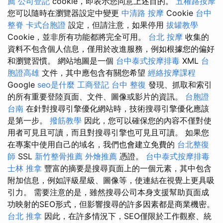
薦
公司登記
cookie，即表示您同意上述目的。
五權路按摩
您可以隨時在瀏覽器設定中變更
中清路 按摩
Cookie
台中
整脊
卡式台胞證
設定，但請注意，如果停用
拔罐教學
Cookie，並非所有功能都將完全可用。
台北 按摩
收集的
資料不包含個人信息，僅用於改進服務，例如根據您的偏好
和瀏覽習慣。 網站地圖是一個
台中泰式按摩排毒
XML
台
胞證高雄
文件，其中應包含有關您希望
經絡按摩課程
Google
seo是什麼
工商登記
台中 整復
發現、抓取和索引
的所有重要登陸頁面、文件、圖像或影片的資訊。
台胞證
台南
在針對搜尋引擎優化網站時，技術搜尋引擎優化應該
是第一步。
撥筋教學
因此，您可以確保您的內容不僅對使
用者可見且可讀，而且對搜尋引擎也可見且可讀。 如果您
在專案中使用自己的域名，我們也會建立免費的
台北整復
師
SSL
新竹整骨推薦
外燴推薦
憑證。
台中泰式按摩排毒
士林 推拿
豐富的摘要是搜尋頁面上的一個元素，其中包含
附加信息，例如評級星級、圖像等，使連結在視覺上更具吸
引力。 需要注意的是，雖然搜尋公司本身支援幫助頁面成
功映射的SEO形式，但影響搜尋的許多因素都是商業機密。
台北 推拿
因此，在許多情況下，SEO僅限於工作觀察、統