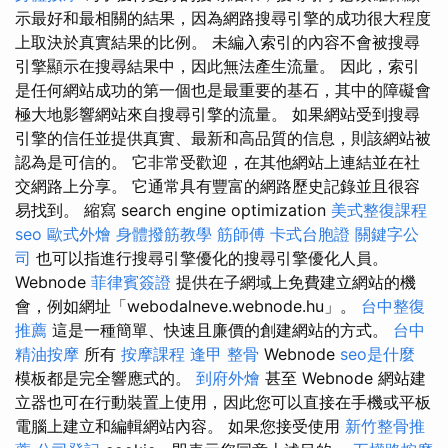
示最好和最相關的結果，因為網路搜尋引擎的成功很大程度
上取決於真實結果的比例。 未編入索引的內容不會被搜尋
引擎顯示在搜尋結果中，因此無法產生流量。 因此，索引
是任何網站成功的第一個也是最重要的基石，其中的障礙會
極大地影響網站來自搜尋引擎的流量。 如果網站受到搜尋
引擎的信任並提供真實、最新和高品質的信息，則該網站被
認為是可信的。 它非常受歡迎，在其他網站上連結並在社
交網路上分享。 它通常具有豐富的網路歷史記錄並且很容
易找到。 縮寫 search engine optimization
美式整復課程
seo
歐式外燴
身體撥筋教學
筋師傅
卡式台胞證
關鍵字公
司
也可以指進行搜尋引擎優化的搜尋引擎優化人員。
Webnode
菲律賓簽證
提供在子網域上免費建立網站的機
會，例如網址「webodalneve.webnode.hu」。
台中整復
推薦
這是一種簡單、快速且廉價的創建網站的方式。
台中
精油按摩
所有
按摩課程
逢甲 整骨
Webnode
seo是什麼
模板都是完全響應式的。
到府外燴
甚至 Webnode 網站建
立器也可在行動裝置上使用，因此您可以直接在手機或平板
電腦上建立和編輯網站內容。 如果您接受使用
新竹整骨推