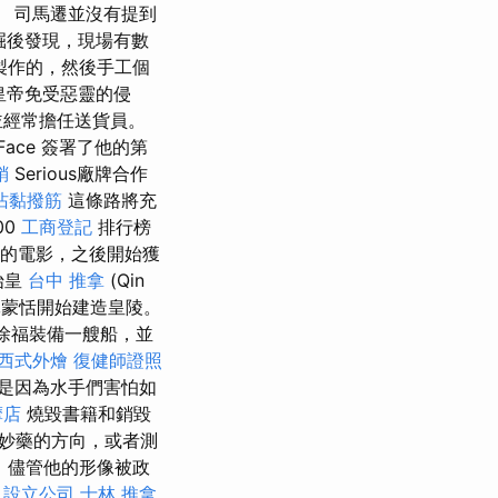
 司馬遷並沒有提到
掘後發現，現場有數
製作的，然後手工個
皇帝免受惡靈的侵
並經常擔任送貨員。
Face 簽署了他的第
銷
Serious廠牌合作
沾黏撥筋
這條路將充
00
工商登記
排行榜
目的電影，之後開始獲
始皇
台中 推拿
(Qin
軍蒙恬開始建造皇陵。
民徐福裝備一艘船，並
西式外燴
復健師證照
許是因為水手們害怕如
摩店
燒毀書籍和銷毀
妙藥的方向，或者測
，儘管他的形像被政
。
設立公司
士林 推拿