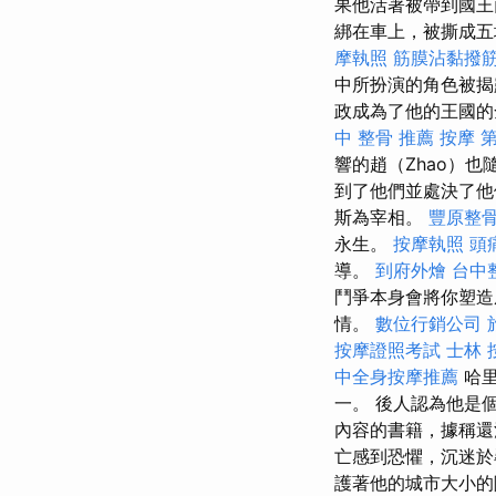
果他活著被帶到國王
綁在車上，被撕成五
摩執照
筋膜沾黏撥
中所扮演的角色被揭
政成為了他的王國的
中 整骨 推薦
按摩
響的趙（Zhao）也
到了他們並處決了
斯為宰相。
豐原整
永生。
按摩執照
頭
導。
到府外燴
台中
鬥爭本身會將你塑
情。
數位行銷公司
按摩證照考試
士林 
中全身按摩推薦
哈里
一。 後人認為他是
內容的書籍，據稱還
亡感到恐懼，沉迷
護著他的城市大小