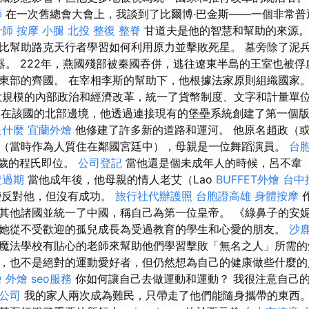
師
在一次舊總會大會上，我談到了比爾博·巴金斯——一個非常普
骨師
按摩 小腿
北投 整復
整脊
甘道夫是他的智慧和幫助的來源
比幫助路克天行者學習如何利用原力並擊敗死星。 墓旁除了泥
器。 222年，燕國殘部被秦國吞併，逃往遼東半島的王室也被俘
東部的齊國。 在宰相李斯的幫助下，他根據法家原則組織國家
規模的內部政治和經濟改革，統一了貨幣制度、文字和計量單
在該國的北部邊境，他透過連接現有的堡壘系統創建了第一個
是什麼
宜蘭外燴
他修建了許多新的道路和運河。 他原名趙政（
（當時作為人質住在鄰國宮廷中），母親是一位舞蹈演員。
台
3歲的程氏即位。
公司登記
當他還是個未成年人的時候，呂不韋
證過期
當他成年後，他母親的情人老艾（Lao
BUFFET外燴
台中
變反對他，但沒有成功。
旅行社代辦護照
台胞證高雄
身體按摩
其他諸國並​​統一了中國，稱自己為第一位皇帝。 《綠鼻子的安
她從不受歡迎的孤兒成長為受過教育的學生和心愛的朋友。
沙
魔法學校有貼心的老師來幫助他們學習擊敗「無名之人」所需
，也不是絕對的運動愛好者，但仍然想為自己的健康做些什麼
燴
外燴
seo服務
你如何讓自己去做運動和運動？ 我很注意自己
o公司
我的家人兩次成為難民，只帶走了他們能隨身攜帶的東西。