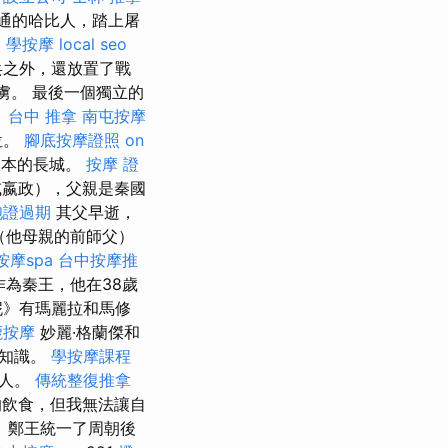
通的哈比人，踏上屠
。
學按摩
local seo
兵之外，還放置了戰
虜。 最後一個獨立的
。
台中 推拿
南屯按摩
位。
腳底按摩證照
on
版本的長城。
按摩 證
或嬴政），父親是秦國
胞證過期
其父早逝，
（他母親的前師父）
按摩spa
台中按摩推
作為秦王，他在38歲
妮》有瑪麗拉和馬修
鹿按摩
妙麗·格蘭傑和
的知識。
學按摩課程
的人。
傳統整復推拿
的飲食，但我無法讓自
 鄭王統一了周朝後