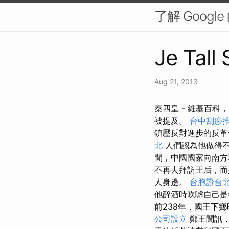
了解 Googl
Je Tall
Aug 21, 2013
秦四皇 - 維基百
被提及。
台中刮痧推
鎮壓反對進步的反革
北
人們認為他做得不
間，中國國家向南
不再去拜訪王后，而
人身邊。
台胞證台
他醉酒時吹噓自己是
前238年，國王下鄉
公司設立
鄭王聞訊，