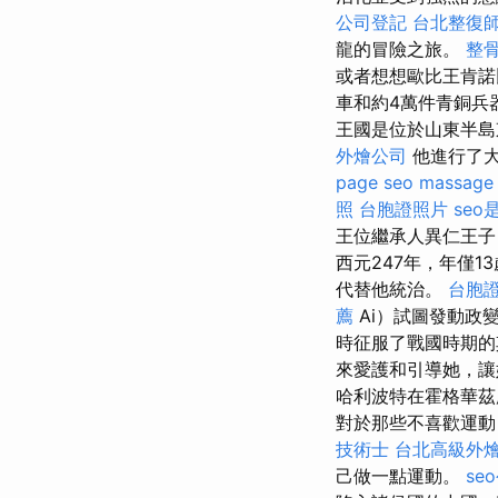
公司登記
台北整復
龍的冒險之旅。
整
或者想想歐比王肯諾
車和約4萬件青銅兵
王國是位於山東半島
外燴公司
他進行了大
page seo
massage
照
台胞證照片
seo
王位繼承人異仁王子
西元247年，年僅1
代替他統治。
台胞
薦
Ai）試圖發動政
時征服了戰國時期的
來愛護和引導她，讓
哈利波特在霍格華茲
對於那些不喜歡運動
技術士
台北高級外
己做一點運動。
se