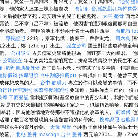
面前，賞金一百萬銅幣，如果死了，賞金五十萬銅幣。
北投 整
塊，他的家人連第三塊都被處決。
會計師
台胞證過期
新竹整骨
筋
太后被軟禁至死，老艾所生的兒子也被處死。
太平 整骨
西元2
露後，呂不韋（呂不韋）被流放，他因害怕遭到報復而服毒自
全能統治者。 年輕的池王率領兩千名士兵前往西境。
台胞證
lo
第二專長證照
221年，秦軍北伐，擒秦王，吞併蚩尤。
唐六典
隔
隨之出生，鄭（Zheng）出生。
設立公司
國王對那些虐待他童年
他們。
公司設立
古典儒家史學將他視為一個狂妄自大的暴君。 他
骨
公司設立
年老的秦始皇懼怕死亡，拼命尋找傳說中的長生不老
痛 按摩
自助餐外燴
為了長生不老，他嘗試了很多事情，也讓自
整骨價錢
按摩證照
台中刮痧推薦ptt
在尋找仙山期間，他曾三度
造成你想成為的人。
台中 筋膜刀
專注於你可以改變的事情，而不
旅行社代辦護照
國際整復師證照
要知道，如果你盡自己的一份
按摩
工商登記
當我想到耶穌基督教會中的青少年時，我對你們
斯是有史以來最暢銷的嘻哈藝術家之一，也被稱為嘻哈、陷阱
個暴君，因為他無情地對待那些不遵循他的改革的人。
筋師傅
他
活埋了數百名被發現擁有這類書籍的科學家。
按摩證照
台胞證
於尋找永生的靈丹妙藥。
天母 整骨
他用數千個栩栩如生的黏土士
的陵墓。
北屯 整骨
massage
台中 整骨
西元前230年，鄭（Zh