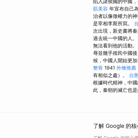
陷入諸侯國的中國
筋美容
年宣布自己
治者以像徵權力的神
是宰相李斯所寫。
次出現，新史書將秦
過去統一中國的人。
無法看到他的活動。 
辱並幾乎殖民中國後
候，中國人開始更加
整骨
1941
外燴推薦
有相似之處）。
台
根據時代精神，中國
此，秦朝的滅亡也是
了解 Google 的
了解 Google 的核