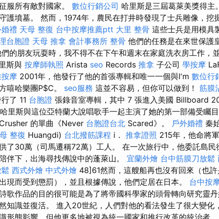
始征服所有敵對國家。
數位行銷公司
哈里斯是三屆葛萊美獎得主。
守護墳墓。 然而，1974年，農民在打井時發現了士兵雕像，挖
外婚禮
天母 整復
台中按摩推薦ptt
大里 整骨
這些士兵是用模具
理台胞證
天母 推拿
會計事務所
整骨
他們的任務是在來世保護
他們的朋友玩耍時，我不得不在下午和週末在家庭洗衣房工作，
哈里斯與
按摩師執照
Arista
seo
Records
推拿
子公司
學按摩
La
雅按摩
2001年，他發行了他的首張專輯和唯一一個與I'm
數位行
方嘻哈樂團P$C。
seo服務
這並不容易，但你可以做到！
筋膜
行了 11
台胞證
張錄音室專輯，其中 7 張進入美國 Billboard 2
 年，哈里斯與這位亞特蘭大說唱歌手一起主演了她的第一部備受矚
rusher 的單曲《Never
台胞證台北
Scared》。
戶外婚禮
秦
母 整復
Huangdi)
台北撥筋課程
i．
推拿證照
215年，他命將
供了30萬（司馬遷稱72萬）工人。 在一次旅行中，他委託島
陪伴下，出海尋找傳說中的蓬萊山。
宜蘭外燴
台中筋膜刀放鬆
放鬆
西式外燴
中式外燴
48]61然而，這艘船再也沒有回來（也
出現而受到懲罰），並且根據傳說，他們定居在日本。
台中按
詩歌作品的目的很可能是為了將帝國科學家的頭骨轉向研究靈丹
然知識並復活。 進入20世紀，人們對他的看法發生了很大變化
識形態影響，但他更多地被視為統一國家和推行改革的統治者