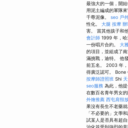
最強大的一個，開
用泥土編成的軍隊來
千尊泥像。
seo
戶
性化。
大腿 按摩
辦
害。 當其他孩子和
會計師
1999 年，
一份唱片合約。
大
的項目，並組成了南
滿挑戰，迪特。 他發
前五名。 2003
得廣泛認可。 Bone C
按摩師證照班
Shi
天
seo服務
為此，他提
在數百名青年男女的
外燴推薦
西屯肩頸
果沒有長生不老藥就
「不必要的」文學和
試某人是否具有超自
治化並受到強烈的意