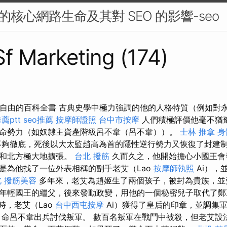
e 的核心網路生命及其對 SEO 的影響-seo
 Sf Marketing (174)
科，自由的百科全書 古典史學中極力強調的他的人格特質（例如對
薦ptt
seo推薦
按摩師證照
台中市按摩
人們積極評價他毫不猶
命勢力（如奴隸主資產階級呂不韋（呂不韋））。
士林 推拿
身
夠徹底，死後以大太監趙高為首的隱性逆行勢力又恢復了封建制
方和北方極大地擴張。
台北 撥筋
久而久之，他開始擔心小國王會
是為他找了一位外表相稱的副手老艾（Lao
按摩師執照
Ai），
北
撥筋美容
多年來，老艾為趙姬生了兩個孩子，被封為貴族，
年輕國王的繼父，後來發動政變，用他的一個秘密兒子取代了
時，老艾（Lao
台中西屯按摩
Ai）獲得了皇后的印章，並調集
命呂不韋出兵討伐叛軍。 數百名叛軍在戰鬥中被殺，但老艾設