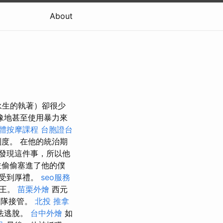
About
永生的執著）卻很少
豫地甚至使用暴力來
體按摩課程
台胞證台
度。 在他的統治期
發現這件事，所以他
並偷偷塞進了他的僕
並受到厚禮。
seo服務
鄭王。
苗栗外燴
西元
軍隊接管。
北投 推拿
法逃脫。
台中外燴
如