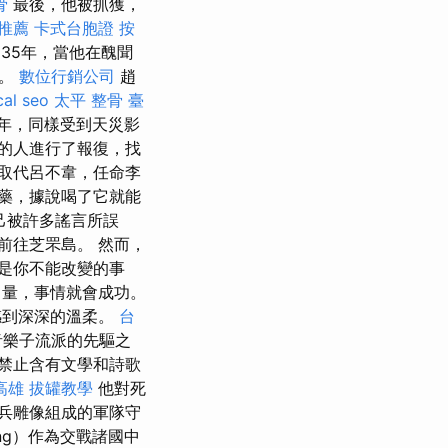
骨
最後，他被抓獲，
推薦
卡式台胞證
按
35年，當他在醜聞
盡。
數位行銷公司
趙
cal seo
太平 整骨
臺
年，同樣受到天災影
的人進行了報復，找
取代呂不韋，任命李
藥，據說喝了它就能
己被許多謠言所誤
前往芝罘島。 然而，
是你不能改變的事
力量，事情就會成功。
感到深深的溫柔。
台
音樂子流派的先驅之
禁止含有文學和詩歌
高雄
拔罐教學
他對死
兵雕像組成的軍隊守
eng）作為交戰諸國中