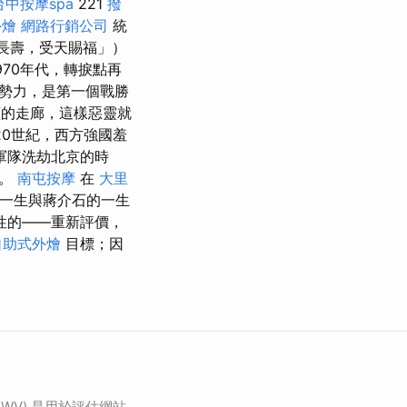
台中按摩spa
221
撥
外燴
網路行銷公司
統
他長壽，受天賜福」）
970年代，轉捩點再
勢力，是第一個戰勝
蓋的走廊，這樣惡靈就
20世紀，西方強國羞
軍隊洗劫北京的時
們。
南屯按摩
在
大里
一生與蔣介石的一生
性的——重新評價，
自助式外燴
目標；因
(CWV) 是用於評估網站