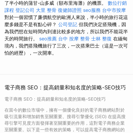
了半小時的蒲甘-山多威（額布里海灘）的機票。
數位行銷
課程
登記公司
大里 整骨
復健師證照
seo服務
台中市按摩
對於一個習慣了廉價航空的歐洲人來說，半小時的旅行花這
麼多錢是不是有點心碎？
公司登記
但我們決定搭飛機，因
為我們想在短時間內到達比較多的地方，所以我們不能花半
天的時間旅行。
seo推薦
台中 按摩 整骨
士林 整復
在緬甸
境內，我們搭飛機旅行了三次，一次搭乘巴士（這是一次可
怕的經歷），一次開車。
電子商務 SEO：提高銷量和知名度的策略-SEO技巧
電子商務 SEO：提高銷量和知名度的策略-SEO技巧
在當今的數位市場中，擁有一個優化良好的電子商務網站對於
吸引流量和增加銷售至關重要。搜尋引擎優化 (SEO) 在提高搜
尋引擎可見度方面發揮著至關重要的作用，這對電子商務企業
至關重要。以下是一些有效的策略，可以提高電子商務網站的