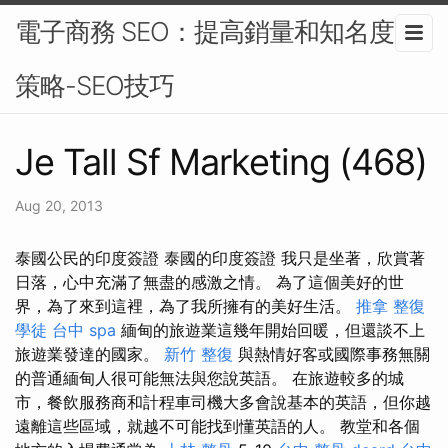
電子商務 SEO：提高銷量和知名度的
策略-SEO技巧
Je Tall Sf Marketing (468)
Aug 20, 2013
泰國公民的印度簽證 泰國的印度簽證 我只是坐著，欣賞著
日落，心中充滿了無盡的感激之情。 為了這個美好的世
界，為了來到這裡，為了我所擁有的美好生活。
推拿
整復
學徒
台中 spa
緬甸的旅遊業這幾年開始回暖，但還談不上
旅遊業發達的國家。
新竹 整復
與熱情好客或國際事務無關
的普通緬甸人很可能無法與您說英語。 在旅遊較多的城
市，餐飲服務商和計程車司機大多會說基本的英語，但你越
遠離這些區域，就越不可能找到懂英語的人。 教堂和各個