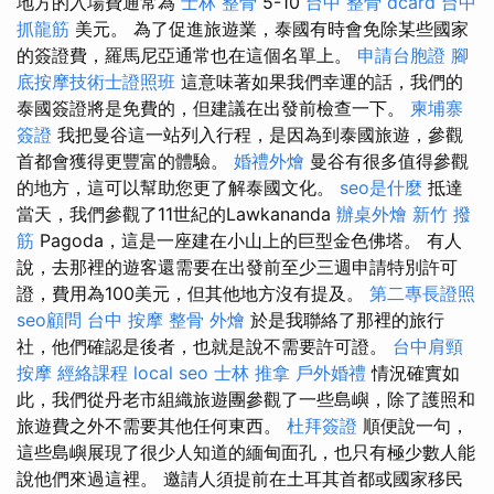
地方的入場費通常為
士林 整骨
5-10
台中 整骨 dcard
台中
抓龍筋
美元。 為了促進旅遊業，泰國有時會免除某些國家
的簽證費，羅馬尼亞通常也在這個名單上。
申請台胞證
腳
底按摩技術士證照班
這意味著如果我們幸運的話，我們的
泰國簽證將是免費的，但建議在出發前檢查一下。
柬埔寨
簽證
我把曼谷這一站列入行程，是因為到泰國旅遊，參觀
首都會獲得更豐富的體驗。
婚禮外燴
曼谷有很多值得參觀
的地方，這可以幫助您更了解泰國文化。
seo是什麼
抵達
當天，我們參觀了11世紀的Lawkananda
辦桌外燴
新竹 撥
筋
Pagoda，這是一座建在小山上的巨型金色佛塔。 有人
說，去那裡的遊客還需要在出發前至少三週申請特別許可
證，費用為100美元，但其他地方沒有提及。
第二專長證照
seo顧問
台中 按摩 整骨
外燴
於是我聯絡了那裡的旅行
社，他們確認是後者，也就是說不需要許可證。
台中肩頸
按摩
經絡課程
local seo
士林 推拿
戶外婚禮
情況確實如
此，我們從丹老市組織旅遊團參觀了一些島嶼，除了護照和
旅遊費之外不需要其他任何東西。
杜拜簽證
順便說一句，
這些島嶼展現了很少人知道的緬甸面孔，也只有極少數人能
說他們來過這裡。 邀請人須提前在土耳其首都或國家移民