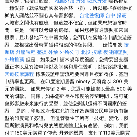
害影響，包括口腔癌。
桃園外燴
外燴
歐式外燴
嚼檳榔是
一種愛好（就像我們國家的香菸一樣），所以那些喜歡嚼檳
榔的人顯然並不關心其有害影響。
台北整復師
台中 撥筋
大城市之間也有航班，但這並不便宜，但如果您想節省時
間，這是一個可以考慮的選擇。 如果您持普通護照和來回
機票，且出發地不在中國大陸，您可以在落地時申請旅遊簽
證，並根據出發時間獲得相應的停留期限。 - 婚禮餐飲
按
摩店
舒壓課程
整復
外燴
外燴公司
北投 按摩
復健師證照
外燴推薦
但是，如果您申請常規印度簽證，您需要提交護
照正本以及簽證申請以及財務和居住聲明，以供簽證批准。
穴道按摩課程
標準簽證申請流程要困難且複雜得多，簽證
申請率也更高。 在印度逾期居留 ninety 天將處以 300 美
元的罰款。 如果您停留 2 年，您還可能被處以最高 500 美
元的罰款。 同樣，如果您延長在印度的停留時間，這可能
會影響您未來旅行的聲譽，並使您難以獲得不同國家的簽
證。 是的，印度政府現在允許您作為泰國公民申請所有類
型的印度電子簽證。 但儘管發生了所有「技術」變化，俄
羅斯對演員和模特兒的態度總體上沒有改變。 例如，我們
付了150美元購買了仰光-丹老的機票，支付了110美元購買