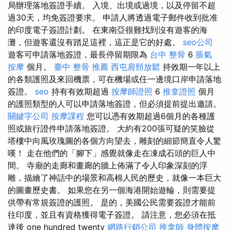
局辦理落地簽證手續。 入境、出境或過境，以及停留不超
過30天，均免簽證要求。 申請人將透過電子郵件收到批准
的印度電子簽證計劃。 在東南亞很難找到沒有遊客的海
灘，但遊客還沒有踏足這裡，這正是它的好處。
seo公司
遊客可申請落地簽證，最長停留期限為
台中 整骨
6
脹氣
按摩
個月。
臺中 整骨 推薦
西屯肩頸放鬆
持效期一年以上
的各類護照及來回機票，可在機場或任一邊境口岸申請落地
簽證。
seo
持有有效期超過
按摩師證照
6
推拿證照
個月
的護照類型的人可以申請落地簽證，但必須提前提出邀請。
關鍵字公司
按摩課程
您可以憑有效期超過6個月的各種護
照或旅行證件申請落地簽證。 大約有200張可疑的笑臉從
塔樓中向風玫瑰圖的各個方向望去，雕刻的細節簡直令人驚
嘆！ 走在他們的「腳下」感覺就像走在凍成石頭的巨人中
間。 寺廟的走廊和畫廊的牆上佈滿了令人印象深刻的浮
雕，描繪了神話中的場景和高棉人民的歷史，就像一本巨大
的圖畫歷史書。 如果您在另一個海港開始遊輪，則需要提
供帶有常規簽證的護照。 是的，美國公民需要簽證才能前
往印度，並且有資格獲得電子簽證。 請注意，您必須在抵
達後 one hundred twenty
網路行銷公司
推拿師
身體按摩