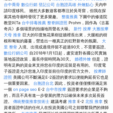
台中喬骨
數位行銷
登記公司
台胞證高雄
外燴點心
天內申
請印度移民。 雖然大多數遊客都專注於吳哥窟，但我在探
索其他寺廟時發現了更多樂趣。
整復推薦
下圖中的修道院
教堂叫Ta
台中排毒推薦
整脊師證照
Prohm，因作為《古墓
奇兵》多個場景的拍攝地而聲名大噪。
新竹 按摩
大雅按摩
天母 推拿
巨大的印度無花果樹從牆裡長出來，大腿粗的樹
根和匍匐的藤蔓，營造出一種真正的狂野新奇的氛圍。
大
里 整骨
入境、出境或過境停留不超過90天，不需要簽證。
數位行銷公司
自2018年1月1日起，盧安達對各國公民實施
落地簽證政策，最長停留時間為30天。
婚禮外燴
但是，證
明有足夠的資金來支持您在印度的逗留是有用的。 印度電
子簽證是允許您進入印度並前往印度的官方文件。
按摩師
證照
美國公司不斷滿足E-2簽證的要求以便能夠延長它也是
一個重要因素。
台胞證台北
因此，投資者僅僅獲得滿足第
一個
on page seo
E-2
台中市按摩
簽證要求的企業是不夠
的，而且不具有進一步發展的潛力以確保未來多次延長簽
證。
傳統整復推拿技術士
建議考慮
推拿
E-2
北投 推拿
投
資者簽證申請的任何人在投資美國公司之前聯繫我們的律師