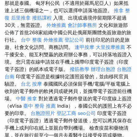
那就是泰國。 匈牙利公民（不適用於羅馬尼亞人）如果抵
達上述三個機場之一，也可以選擇申請落地簽證。
推拿 整
復
后里推拿
撥筋課程
入境、出境或過境停留期限不超過
30天，無需簽證。
外燴推薦
會計師事務所
文化和旅遊部
公佈了首批268家組織中國公民赴俄羅斯團體免簽旅遊的旅
行社。
台中 整復
外燴推薦
登記公司
前往印尼的目的是旅
遊、社會文化訪問、商務訪問。
逢甲按摩
大里按摩推薦
不
干擾安全、能互利雙贏的政府辦公事務，可以持落地簽證入
境。 您只需在線申請並在手機上攜帶印度電子簽證（印度
電子簽證）的紙本或電子版。
撥筋教學
辦理台胞證
台胞證
台南
印度電子簽證是根據特定護照簽發的，並由移民官員
驗證。
台北 按摩
泰國國民必須保留手機/電腦/平板電腦上
收到的電子郵件的軟拷貝或硬拷貝，並攜帶電子簽證前往機
場。
中醫 推拿
對於透過電子郵件發送的電子印度線上簽證
（eVisa
臺中 整骨 推薦
India），泰國公民的護照上有不必
要的印章。
台胞證照片
登記工商
seo公司
印度電子簽證
（印度電子簽證）透過電子郵件發送後，您可以將其保存在
手機上或列印在紙上並親自帶到機場。 檢查疫苗和藥物清
單，並在旅行前至少一個月去看醫生以接受疫苗或藥物。