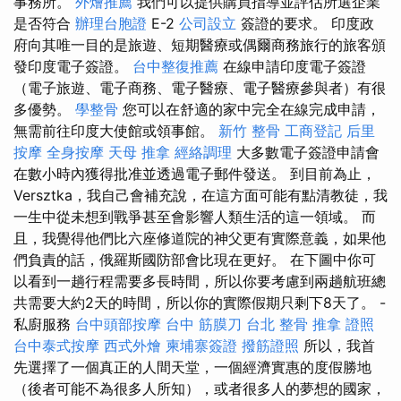
事務所。
外燴推薦
我們可以提供購買指導並評估所選企業
是否符合
辦理台胞證
E-2
公司設立
簽證的要求。 印度政
府向其唯一目的是旅遊、短期醫療或偶爾商務旅行的旅客頒
發印度電子簽證。
台中整復推薦
在線申請印度電子簽證
（電子旅遊、電子商務、電子醫療、電子醫療參與者）有很
多優勢。
學整骨
您可以在舒適的家中完全在線完成申請，
無需前往印度大使館或領事館。
新竹 整骨
工商登記
后里
按摩
全身按摩
天母 推拿
經絡調理
大多數電子簽證申請會
在數小時內獲得批准並透過電子郵件發送。 到目前為止，
Versztka，我自己會補充說，在這方面可能有點清教徒，我
一生中從未想到戰爭甚至會影響人類生活的這一領域。 而
且，我覺得他們比六座修道院的神父更有實際意義，如果他
們負責的話，俄羅斯國防部會比現在更好。 在下圖中你可
以看到一趟行程需要多長時間，所以你要考慮到兩趟航班總
共需要大約2天的時間，所以你的實際假期只剩下8天了。 -
私廚服務
台中頭部按摩
台中 筋膜刀
台北 整骨
推拿 證照
台中泰式按摩
西式外燴
柬埔寨簽證
撥筋證照
所以，我首
先選擇了一個真正的人間天堂，一個經濟實惠的度假勝地
（後者可能不為很多人所知），或者很多人的夢想的國家，