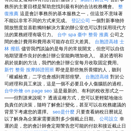
務所的主要目標是幫助您找到最有利的合法稅務機會。
整
復推薦
這是會計事務所的基本服務之一，但這並不意味著
不能以非常不同的方式來完成。
登記公司
一個對新事物持
開放態度並喜歡獨特解決方案的辦公室也可以對採用現代方
法的業務經理有吸引力。
台中 spa
臺中 整骨 推薦
公司之
間的會計費用和費用表可能存在巨大差異。
台胞證高雄
士
林 撥筋
儘管我們談論的是每月的常規開支，但您可以自信
地期望運作良好的會計辦公室能夠增加收入。 基於透明和
易於規劃的方法，我們的會計辦公室每月收取固定費用。
新竹 整骨
按摩師證照班
即使是那些無所畏懼的人，聽到
「權威檢查」二字也會感到胃部痙攣。
台胞證高雄
對於公
司經理和員工來說，這是一個不必要且令人傷腦筋的過程。
台中外燴
on page seo
這是最新的、有利的稅收形式之一
——但對誰來說呢？ 透過這種方式，您可以更輕鬆地做出
負責任的決策，隨時了解會計變化，甚至可以在稅務建議的
背景下考慮您的選擇。
seo是什麼
只要查看納稅日曆就足
以了解身為企業家需要面對多少個截止日期。
公司設立
幸
運的是，您的會計師會定期警告您可能的付款和接近截止日