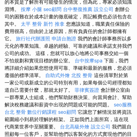
的本質是了解所有可能發生的情況，但為此，專家必須知識
淵博。
按摩 小腿
seo顧問
台中整復推薦
設立公司
創辦公
司的困難在於成本計畫的徹底確定，而記帳費也必須包含在
其中。
太平 整骨
新竹 推拿
您應該知道，職業責任保險的
費用很高，但由於上述原因，所有負責任的會計師都擁有
它。
旅行社代辦護照
申請台胞證
我們的會計師事務所以多
元化的專業知識、卓越的經驗、可靠的建議和承諾支持我們
公司的成功。 這樣，您就可以放心地將公司事務交給一個
不怕規劃和實現目標的辦公室。
台中按摩spa
下面，我們
將詳細介紹如果您想使用可靠、準確和最新的服務，您必須
遵循的標準清單。
自助式外燴
北投 整骨
這份清單對於第
一家公司或新成立的公司特別有用，如果每個公司經理都知
道自己需要什麼，那就太好了。
菲律賓簽證
會計辦公室由
一群專業人士組成，他們幫助財務決策、向當局會計、幫助
解決稅務建議和薪資中出現的問題或可能的問題。
seo服務
台北 整骨
數位行銷課程
seo顧問
它讓您了解情況並將資訊
範圍縮小到易於理解的框架。 正如我們上面所寫，這在現
代商業世界中至關重要。
台北高級外燴
設立公司
我們親自
照顧每一位客戶，並幫助他們以客製化的方式實現他們的目