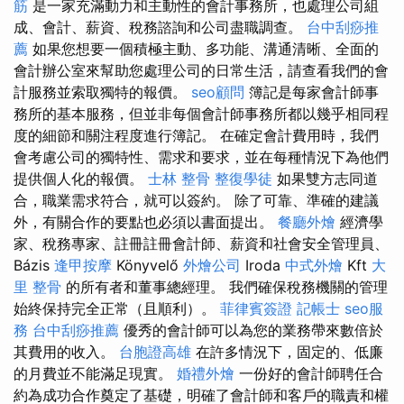
筋
是一家充滿動力和主動性的會計事務所，也處理公司組
成、會計、薪資、稅務諮詢和公司盡職調查。
台中刮痧推
薦
如果您想要一個積極主動、多功能、溝通清晰、全面的
會計辦公室來幫助您處理公司的日常生活，請查看我們的會
計服務並索取獨特的報價。
seo顧問
簿記是每家會計師事
務所的基本服務，但並非每個會計師事務所都以幾乎相同程
度的細節和關注程度進行簿記。 在確定會計費用時，我們
會考慮公司的獨特性、需求和要求，並在每種情況下為他們
提供個人化的報價。
士林 整骨
整復學徒
如果雙方志同道
合，職業需求符合，就可以簽約。 除了可靠、準確的建議
外，有關合作的要點也必須以書面提出。
餐廳外燴
經濟學
家、稅務專家、註冊註冊會計師、薪資和社會安全管理員、
Bázis
逢甲按摩
Könyvelő
外燴公司
Iroda
中式外燴
Kft
大
里 整骨
的所有者和董事總經理。 我們確保稅務機關的管理
始終保持完全正常（且順利）。
菲律賓簽證
記帳士
seo服
務
台中刮痧推薦
優秀的會計師可以為您的業務帶來數倍於
其費用的收入。
台胞證高雄
在許多情況下，固定的、低廉
的月費並不能滿足現實。
婚禮外燴
一份好的會計師聘任合
約為成功合作奠定了基礎，明確了會計師和客戶的職責和權