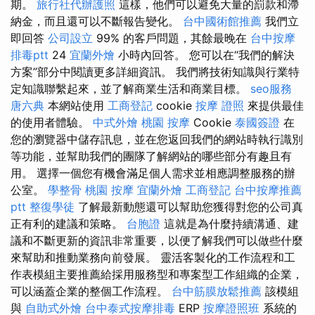
期。
旅行社代辦護照
這樣，他們可以避免大量的罰款和滯
納金，而且還可以不斷報告變化。
台中國術館推薦
我們立
即回答
公司設立
99% 的客戶問題，其餘最晚在
台中按摩
排毒ptt
24
宜蘭外燴
小時內回答。 您可以在“我們的解決
方案”部分中閱讀更多詳細資訊。 我們將技術知識與行業特
定知識聯繫起來，並了解商業生活和商業目標。
seo服務
唐六典
本網站使用
工商登記
cookie
按摩 證照
來提供最佳
的使用者體驗。
中式外燴
桃園 按摩
Cookie
泰國簽證
在
您的瀏覽器中儲存訊息，並在您返回我們的網站時執行識別
等功能，並幫助我們的團隊了解網站的哪些部分有趣且有
用。 選擇一個您有機會滿足個人需求並相應調整服務的辦
公室。
學整骨
桃園 按摩
宜蘭外燴
工商登記
台中按摩推薦
ptt
整復學徒
了解最新動態還可以幫助您獲得對您的公司真
正有利的建議和策略。
台胞證
這就是為什麼持續溝通、建
議和不斷更新的資訊非常重要，以便了解我們可以做些什麼
來幫助和推動業務向前發展。 靈活客製化的工作流程和工
作表模組主要推薦給採用服務型和專案型工作組織的企業，
可以涵蓋企業的整個工作流程。
台中筋膜放鬆推薦
該模組
與
自助式外燴
台中泰式按摩排毒
ERP
按摩證照班
系統的