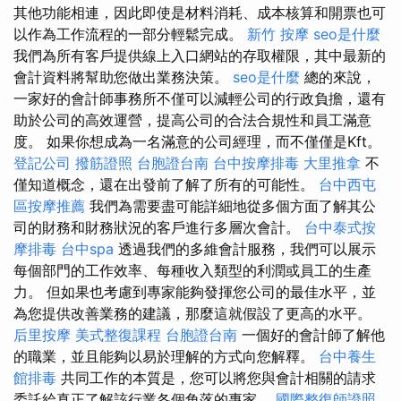
其他功能相連，因此即使是材料消耗、成本核算和開票也可
以作為工作流程的一部分輕鬆完成。
新竹 按摩
seo是什麼
我們為所有客戶提供線上入口網站的存取權限，其中最新的
會計資料將幫助您做出業務決策。
seo是什麼
總的來說，
一家好的會計師事務所不僅可以減輕公司的行政負擔，還有
助於公司的高效運營，提高公司的合法合規性和員工滿意
度。 如果你想成為一名滿意的公司經理，而不僅僅是Kft。
登記公司
撥筋證照
台胞證台南
台中按摩排毒
大里推拿
不
僅知道概念，還在出發前了解了所有的可能性。
台中西屯
區按摩推薦
我們為需要盡可能詳細地從多個方面了解其公
司的財務和財務狀況的客戶進行多層次會計。
台中泰式按
摩排毒
台中spa
透過我們的多維會計服務，我們可以展示
每個部門的工作效率、每種收入類型的利潤或員工的生產
力。 但如果也考慮到專家能夠發揮您公司的最佳水平，並
為您提供改善業務的建議，那麼這就假設了更高的水平。
后里按摩
美式整復課程
台胞證台南
一個好的會計師了解他
的職業，並且能夠以易於理解的方式向您解釋。
台中養生
館排毒
共同工作的本質是，您可以將您與會計相關的請求
委託給真正了解該行業各個角落的專家。
國際整復師證照