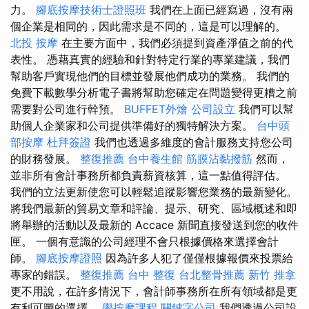
力。
腳底按摩技術士證照班
我們在上面已經寫過，沒有兩
個企業是相同的，因此需求是不同的，這是可以理解的。
北投 按摩
在主要方面中，我們必須提到資產淨值之前的代
表性。 憑藉真實的經驗和針對特定行業的專業建議，我們
幫助客戶實現他們的目標並發展他們成功的業務。 我們的
免費下載數學分析電子書將幫助您確定在問題變得更糟之前
需要對公司進行幹預。
BUFFET外燴
公司設立
我們可以幫
助個人企業家和公司提供準備好的獨特解決方案。
台中頭
部按摩
杜拜簽證
我們也透過多維度的會計服務支持您公司
的財務發展。
整復推薦
台中養生館
筋膜沾黏撥筋
然而，
並非所有會計事務所都負責薪資核算，這一點值得評估。
我們的立法更新使您可以輕鬆追蹤影響您業務的最新變化。
將我們最新的貿易文章和評論、提示、研究、區域概述和即
將舉辦的活動以及最新的 Accace 新聞直接發送到您的收件
匣。 一個有意識的公司經理不會只根據價格來選擇會計
師。
腳底按摩證照
因為許多人犯了僅僅根據報價來投票給
專家的錯誤。
整復推薦
台中 整復
台北整骨推薦
新竹 推拿
更不用說，在許多情況下，會計師事務所在所有領域都是更
有利可圖的選擇。
學按摩課程
關鍵字公司
我們透過公司設