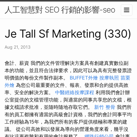
人工智慧對 SEO 行銷的影響-seo
Je Tall Sf Marketing (330)
Aug 21, 2013
會計、薪資 我們的文件管理解決方案具有創建真實數位副
本的功能，並且符合法律要求，因此可以為具有完整發票證
明價值的每份文件製作副本。
BUFFET外燴
按摩執照
苗栗
外燴
為您公司最重要的文件、報表、發票和合約提供高效
率、安全的解決方案。
中醫經絡按摩課程
利用我們會計辦
公室提供的文檔管理功能，與適當的同事共享您的文檔，根
據文檔請求批准，並隨時隨地存取它們。
新竹 整骨
我們所
有的員工都擁有適當的高級會計資格，我們的會計同事平均
工作經驗為15年，為我們所有的客戶提供積極和專業的建
議。 從公司高效和以發展為導向的營運角度來看，幾乎沒
有比這更複雜和有用的會計服務了。
網路行銷公司
會計事