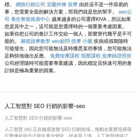
標。
網路行銷公司
宜蘭外燴
按摩
由於這不是一件容易的
事，您需要全面的解決方案，而我們就是您的幫手。
seo公
司
養生整復推廣中心
越來越多的公司選擇KIVA，所以如果
您是其中之一，這可能是您選擇時的一個重要考慮因素。
如果你把公司的會計工作交給一個人，那麼替代幾乎是不可
能的。
腳底按摩教學
seo顧問
按摩 小腿
疾病或假期隨時
可能發生，因此您可能無法及時獲悉某些事情，您可能無法
足夠快地做出反應。
免費按摩課程
指壓課程
按摩師證照班
公司經理隨時可能需要專業建議，因此穩定且快速可用的會
計師是極為重要的因素。
人工智慧對 SEO 行銷的影響-seo
人工智慧對 SEO 行銷的影響-seo
人工智慧 (AI) 正在徹底改變 SEO 行銷領域，推動企業實現搜尋
引擎優化的方式發生重大變化。從本質上講，人工智慧增強了