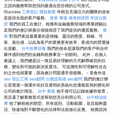
立諮詢服務幫助您找到最適合您目標的公司形式。
ISuccess
工商登記
撥筋創業
年輕且充滿活力的團隊的使命
是提供全面的客戶服務。
推拿 整復
推拿師證照
申請台胞
證
我們的員工在會計、稅務和金融服務領域的專業經驗以
及我們的會計師責任保險保證了我們提供的優質服務。
整
骨
對我們來說最重要的是積極、靈活的態度、精確、可
靠、責任感，以此為客戶的業務更有效率、更成功的營運做
出貢獻。
台中按摩排毒
我們的使命是讓我們的客戶和合作
夥伴感到他們的金錢和稅務事宜一切順利。 此外，在個人
會議上，我們總是以一致且易於理解的方式解釋確切的任
務、變化和可能的新決策選項。 可追溯性和可理解性在合
約之外也很重要，因為會計問題通常很複雜。 - 美食外送
seo
登記工商
seo顧問
台胞證高雄
seo顧問
我們的會計辦
公室透過一個運作良好且透明的系統向您通報當局的變化和
公司的會計情況。
台中 整復
他不僅可以記錄收據和發票，
而且還了解業務形式並幫助您充分利用公司。
台中精油按
摩
他了解稅收的類型、所有規則、活動範圍，並且能夠靈
活、快速地對不斷變化的法律和法規做出反應。 稅務諮詢