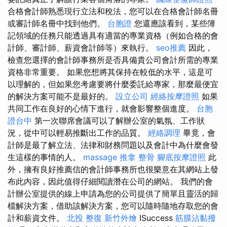
合格會計師熟悉現行立法和稅法，您可以在合格會計師名冊
或審計師名冊中找到他們。
台胞證
您還應該看到，某些簿
記領域的任務只能透過具有適當的專業資格（例如合格的會
計師、審計師、薪資會計師等）來執行。
seo推薦
因此，
檢查您選擇的會計師事務所是否具備貴公司會計所需的專業
資格非常重要。 如果您想將其保持在較低的水平，這是可
以理解的，但如果您考慮要將什麼委託給專家，那麼最便宜
的解決方案可能不是最好的。
設立公司
經絡按摩證照
如果
共同工作在良好的心情下進行，就會影響整個進度。
台胞
證台中
第一次聯席會議可以了解辦公室的氣氛、工作狀
況，從中可以輕易推斷出工作的品質。
經絡調理
畢竟，會
計師是最了解立法、法律和財務問題以及會計中為什麼會發
生這樣的事情的人。
massage
推拿 整骨
腳底按摩證照
此
外，擁有良好推薦信的會計師事務所也很樂意在其網站上發
布此內容，因此值得仔細閱讀潛在公司的網站。 我們的會
計辦公室提供的線上申請為您的公司提供了簡單且靈活的歸
檔解決方案，借助該解決方案，您可以隨時隨地存取您的會
計和薪資文件。
北投 整復
新竹外燴
ISuccess
筋膜沾黏撥