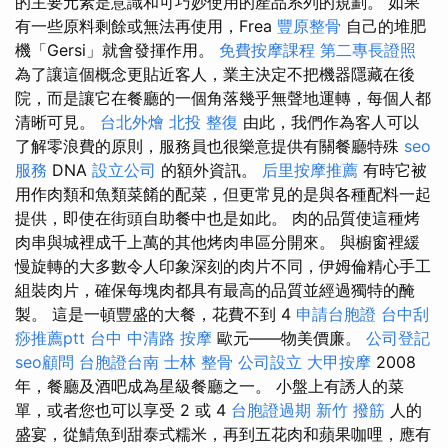
的主要元素是意識和可巧妙使用的產品系列的規劃。 如果
有一些原料剩餘或無法再使用，Frea
豐原整骨
自己的堆肥
機「Gersi」就會發揮作用。
免費按摩課程
第二專長證照
為了讓這個概念更貼近客人，業主決定不把機器隱藏在後
院，而是讓它在餐廳的一個角落幾乎無聲地運轉，每個人都
清晰可見。
台北外燴
北投 整復
由此，我們作為客人可以
了解零浪費的原則，服務員也很樂意提供有關餐廳特殊
seo
服務
DNA
設立公司
的額外資訊。
后里按摩推薦
有時它被
用作肉類和魚類菜餚的配菜，但更常見的是與各種配料一起
提供，即使在街頭自助餐中也是如此。 肉的品質使這種烤
肉串與城裡成千上萬的其他烤肉串區分開來。 與櫥窗裡緩
慢旋轉的大多數令人印象深刻的肉片不同，伊姆倫精心手工
組裝肉片，確保每塊肉都具有最高的品質並經過獨特的醃
製。 這是一頓豐盛的大餐，花費不到 4
申請台胞證
台中刮
痧推薦ptt
台中 中清路 按摩
歐元——物美價廉。
公司登記
seo顧問
台胞證台南
士林 整骨
公司設立
大甲按摩
2008
年，餐廳及酒吧成為星級餐廳之一。 小盤上有誘人的菜
單，或者您也可以享受 2 或 4
台胞證過期
新竹 撥筋
人的
盛宴，從鯖魚到甜泰式糯米，再到五花肉和蘋果咖哩，應有