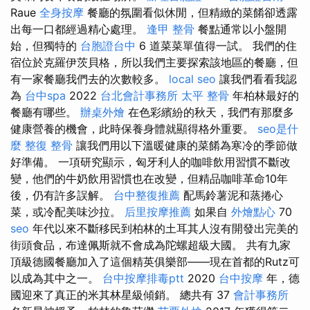
Raue
全身按摩
餐廳的氛圍看似休閒，但精緻的菜餚卻透露
出每一口都經過精心處理。
逢甲 整骨
餐點通常以小盤開
始，但獨特的
台胞證台中
6 道菜菜單值得一試。 我們的住
宿位於克羅伊茨貝格，所以我們主要探索該地區的餐廳，但
有一家餐廳我們去的次數較多。
local seo
讓我們看看我認
為
台中spa
2022
台北會計事務所
太平 整骨
年柏林最好的
餐廳有哪些。
辦桌外燴
在色彩繽紛的秋天，我們有那麼多
健康營養的機會，此時保養身體就顯得格外重要。
seo是什
麼
整復 整骨
讓我們用以下溫暖健康的菜餚為寒冷的季節做
好準備。 一項研究顯示，匈牙利人的咖啡飲用習慣不斷改
變，他們的牛奶飲用習慣也在改變，但精品咖啡革命10年
後，仍有許多誤解。
台中整復推薦
配馬鈴薯泥和蒸捲心
菜，或冷配美味沙拉。
后里按摩推薦
如果自
外燴點心
70
seo
年代以來不斷移民到柏林的土耳其人沒有開發出完美的
街頭食品，布達佩斯就不會成為陀螺超級大國。 共有九家
頂級德國餐廳加入了這個精英俱樂部——現在首都的Rutz可
以成為其中之一。
台中按摩排毒ptt
2020
台中按摩
年，德
國迎來了真正的米其林星級傾銷。 總共有 37
會計事務所