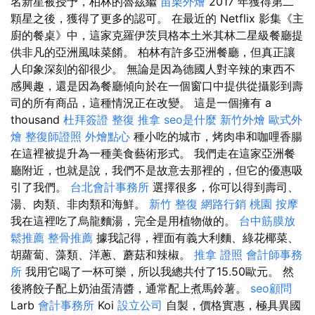
名新星被授予，柏林的魯茲繼
苗栗外燴
2017 年獲得第二
顆星之後，獲得了更多的認可。 在最近的 Netflix 影集《主
廚的餐桌》中，這家克羅伊茨貝格本土米其林二星級餐廳提
供非凡的亞洲風味菜餚。 柏林有許多亞洲餐廳，但真正讓
人印象深刻的卻很少。 無論是因為德國人對辛辣的東西不
感興趣，還是因為餐廳傾向於在一個窗口中提供從攝影到壽
司的所有商品，這種情況正在改變。 這是一個擁有 a
thousand
杜拜簽證
整復 推拿
seo是什麼
新竹外燴
歐式外
燴
整復師證照
外燴點心
種小吃的城市，烤肉串和咖哩香腸
在這裡被提升為一種美食藝術形式。 我們走在這家亞洲餐
廳附近，也就是說，我們不是故意去那裡的，但它的優惠吸
引了我們。
台北會計事務所
選擇很多，你可以得到壽司、
湯、肉類、非肉類和海鮮。
新竹 整復
網路行銷
桃園 按摩
我在這裡吃了烏龍麵湯，完全是用植物做的。
台中筋膜放
鬆推薦
整骨推薦
據我記得，裡面有義大利麵、綠花椰菜、
胡蘿蔔、藻類、洋蔥、蘑菇和辣椒。
推拿 證照
會計師事務
所
我用它喝了一杯可樂，所以我總共付了15.50歐元。 然
後將餃子配上奶油蛋清醬，通常配上煮馬鈴薯。
seo顧問
Larb
會計事務所
Koi
設立公司
自製，價格實惠，極具異國