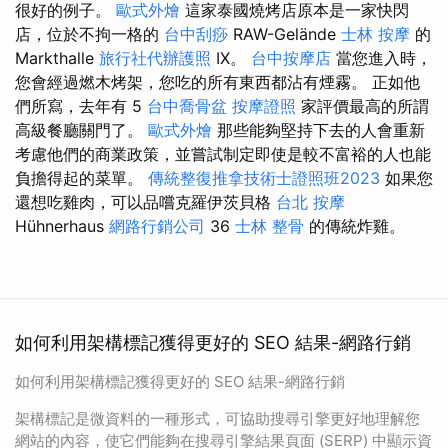
很好的例子。
歐式外燴
這家泰國燒烤店原本是一家快閃
店，位於不拘一格的
台中刮痧
RAW-Gelände
士林 按摩
的
Markthalle
旅行社代辦護照
IX。
台中按摩店
當您進入時，
您會經過燃木烤架，您吃的所有東西都沾有煙霧。 正如他
們所寫，去年有 5
台中喬骨盆
按摩證照
家評價最高的所謂
高級餐廳關門了。
歐式外燴
那些能夠堅持下去的人會重新
考慮他們的商業政策，並嘗試制定即使是較不富裕的人也能
負擔得起的菜單。
傳統整復推拿技術士證照班2023
如果您
還想吃雞肉，可以品嚐克羅伊茨貝格
台北 按摩
Hühnerhaus
網路行銷公司
36
士林 整骨
的傳統炸雞。
如何利用架構標記獲得更好的 SEO 結果-網路行銷
如何利用架構標記獲得更好的 SEO 結果-網路行銷
架構標記是微資料的一種形式，可協助搜尋引擎更好地理解您
網站的內容，使它們能夠在搜尋引擎結果頁面 (SERP) 中顯示資