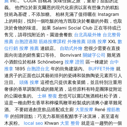
薦
Inc.。 CODA 自稱為“美味佳餚之旅”，重塑了甜點的定
義。 他們位於新克爾恩的現代化廚房以富有想像力的糕點
技術為基礎，不添加糖。 柏林充滿了值得曬在 Instagram
上的時刻，找到一個吃飯的地方既取決於餐廳的外觀，也取
決於食物的味道。 如果 Salami Social Club 正在等待或已
售完，請尋找附近的 - 園遊會餐飲
台北高級外燴
台北整骨
推薦
台胞證過期
筋絡按摩課程
外燴推薦
頭痛 按摩
XXL
數
位行銷
按摩 推薦
連鎖店。
自助式外燴
您很少需要在直接
面向街道的銷售窗口等待。 Bonvivant
關鍵字公司
雞尾酒
小酒館位於柏林 Schöneberg
按摩 證照
區一棟建於
台中
推拿
1895
台胞證台北
年的街角建築內。
BUFFET外燴
就
連房子的正面也以其藝術排列的瓷磚和裝飾陶瓷元素而引人
注目。
頭痛 按摩
這裡也只提供素食菜餚，並且特別注重用
奢侈的香草調製而成的雞尾酒，這些原料有時是團隊從附近
的公園收集的。
士林 整復
您也可以嘗試無酒精杜松子酒，
這是一種由野生香草和檸檬馬鞭草粉製成的清爽小麥草雞尾
酒。 不要錯過創意飲品搭配或主廚
大里按摩
René
撥筋教
學
的招牌甜點：巧克力慕斯搭配醋李子冰淇淋，甚至還有
木炭粉。
local seo
Khwan
大里 整骨
就是這一趨勢的一個