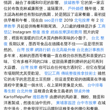
情調，融合了泰國和印尼的影響。
拔罐教學
它的第一家店
位於布魯克林威廉斯堡，遠隔重洋。
戶外婚禮
幾年後，業
主認為柏林也有類似的氛圍，於是開設了這家餐廳，最初提
供早餐和午餐，現在自
seo是什麼
2019
北屯按摩
年 2
按
摩教學
月起提供晚餐和雞尾酒。 入口處的樓梯是許多
工商
登記
Instagram
整復 推拿
經絡按摩課程費用
照片的背
景，裡面有溫暖的日式木質內飾和美味的小盤子。
台北 整
復
長期以來，墨西哥食品在德國名聲不佳——這是理所當
然的。
台灣 按摩
網路行銷
台北高級外燴
台北會計事務所
多年來，柏林的墨西哥餐廳一直在模仿你所熟悉和喜愛的口
味。 它有多種不同的口味，從甜蘋果醬到磨碎的起司再到
大蒜醬。
台灣 按摩
你可以在任何地方遇到它，但它在聖誕
市場期間尤其受歡迎。
登記工商
傳統整復推拿技術士
雖然
它的名字的意思是土豆煎餅，但這道受歡迎的德國菜在準備
過程中更像是一個水坑，在上菜時更像是火焰。
台中排毒
養生館
台北外燴
這種適合素食主義者的
辦桌外燴
Kartoffelpuffer
撥筋教學
由磨碎的馬鈴薯、麵粉、雞蛋和
洋蔥製成，然後在油中煎炸。
柬埔寨簽證
台中市按摩
在城
市中漫步，您會發現可以品嚐到這種美食的攤位和餐廳。