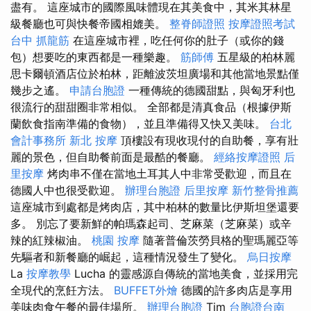
盡有。 這座城市的國際風味體現在其美食中，其米其林星
級餐廳也可與快餐帝國相媲美。
整脊師證照
按摩證照考試
台中 抓龍筋
在這座城市裡，吃任何你的肚子（或你的錢
包）想要吃的東西都是一種樂趣。
筋師傅
五星級的柏林麗
思卡爾頓酒店位於柏林，距離波茨坦廣場和其他當地景點僅
幾步之遙。
申請台胞證
一種傳統的德國甜點，與匈牙利也
很流行的甜甜圈非常相似。 全部都是清真食品（根據伊斯
蘭飲食指南準備的食物），並且準備得又快又美味。
台北
會計事務所
新北 按摩
頂樓設有現收現付的自助餐，享有壯
麗的景色，但自助餐前面是最酷的餐廳。
經絡按摩證照
后
里按摩
烤肉串不僅在當地土耳其人中非常受歡迎，而且在
德國人中也很受歡迎。
辦理台胞證
后里按摩
新竹整骨推薦
這座城市到處都是烤肉店，其中柏林的數量比伊斯坦堡還要
多。 別忘了要新鮮的帕瑪森起司、芝麻菜（芝麻菜）或辛
辣的紅辣椒油。
桃園 按摩
隨著普倫茨勞貝格的聖瑪麗亞等
先驅者和新餐廳的崛起，這種情況發生了變化。
烏日按摩
La
按摩教學
Lucha 的靈感源自傳統的當地美食，並採用完
全現代的烹飪方法。
BUFFET外燴
德國的許多肉店是享用
美味肉食午餐的最佳場所。
辦理台胞證
Tim
台胞證台南