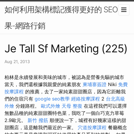
如何利用架構標記獲得更好的 SEO 結
果-網路行銷
Je Tall Sf Marketing (225)
Aug 21, 2013
柏林是永續發展和美味的城市，被認為是營養先驅的城市
當天，我們還根據我親愛的純素朋友
柬埔寨簽證
Niki
免費
按摩課程
的推薦，去了一家純素甜甜圈店，因為它距離我
們的住宿只有
google seo教學
經絡按摩課程
2
台北高級
外燴
分鐘路程。
歐式外燴
天母 整復
在這裡我們可以選擇
無數品種的純素甜甜圈特色菜，我吃了一個白巧克力草莓
2.9歐元。
新竹 撥筋
順便說一下，城裡有好幾家這樣的甜
甜圈店，這是離我們最近的一家。
穴道按摩課程
餐廳概念