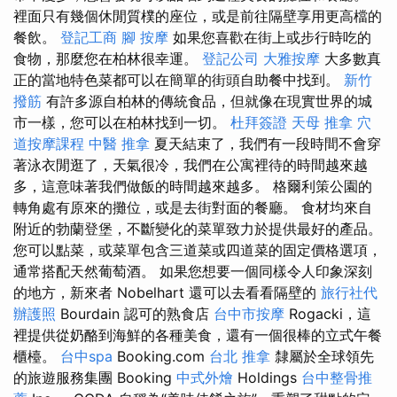
裡面只有幾個休閒質樸的座位，或是前往隔壁享用更高檔的
餐飲。
登記工商
腳 按摩
如果您喜歡在街上或步行時吃的
食物，那麼您在柏林很幸運。
登記公司
大雅按摩
大多數真
正的當地特色菜都可以在簡單的街頭自助餐中找到。
新竹
撥筋
有許多源自柏林的傳統食品，但就像在現實世界的城
市一樣，您可以在柏林找到一切。
杜拜簽證
天母 推拿
穴
道按摩課程
中醫 推拿
夏天結束了，我們有一段時間不會穿
著泳衣閒逛了，天氣很冷，我們在公寓裡待的時間越來越
多，這意味著我們做飯的時間越來越多。 格爾利策公園的
轉角處有原來的攤位，或是去街對面的餐廳。 食材均來自
附近的勃蘭登堡，不斷變化的菜單致力於提供最好的產品。
您可以點菜，或菜單包含三道菜或四道菜的固定價格選項，
通常搭配天然葡萄酒。 如果您想要一個同樣令人印象深刻
的地方，新來者 Nobelhart 還可以去看看隔壁的
旅行社代
辦護照
Bourdain 認可的熟食店
台中市按摩
Rogacki，這
裡提供從奶酪到海鮮的各種美食，還有一個很棒的立式午餐
櫃檯。
台中spa
Booking.com
台北 推拿
隸屬於全球領先
的旅遊服務集團 Booking
中式外燴
Holdings
台中整骨推