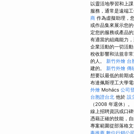
以靈活地學習和上
服務，通常是遠端
商
作為虛擬助理，您
或作品集來展示您的
定您的服務或產品的
有適當的組織能力，
企業活動的一切活動
稅收影響和法規非
的人。
新竹外燴
台
建的。
新竹外燴
傳
想要以最低的前期成
布達佩斯理工大學電
外燴
Mohács
公司
台胞證台北
他於
設
（2008 年退休）。
線上招聘資訊或口
憑藉正確的技能，自
專案範圍從部落格文
毒推薦
數位行銷公