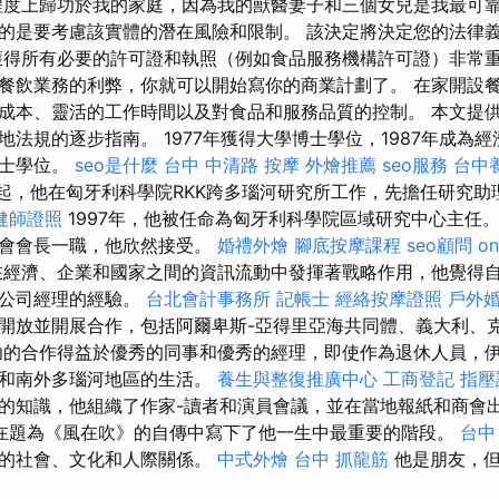
度上歸功於我的家庭，因為我的獸醫妻子和三個女兒是我最可靠
的是要考慮該實體的潛在風險和限制。 該決定將決定您的法律
獲得所有必要的許可證和執照（例如食品服務機構許可證）非常重
餐飲業務的利弊，你就可以開始寫你的商業計劃了。 在家開設
成本、靈活的工作時間以及對食品和服務品質的控制。 本文提
法規的逐步指南。 1977年獲得大學博士學位，1987年成為經
博士學位。
seo是什麼
台中 中清路 按摩
外燴推薦
seo服務
台中
年起，他在匈牙利科學院RKK跨多瑙河研究所工作，先擔任研究助理
健師證照
1997年，他被任命為匈牙利科學院區域研究中心主任。 
商會會長一職，他欣然接受。
婚禮外燴
腳底按摩課程
seo顧問
on
經濟、企業和國家之間的資訊流動中發揮著戰略作用，他覺得
任公司經理的經驗。
台北會計事務所
記帳士
經絡按摩證照
戶外
開放並開展合作，包括阿爾卑斯-亞得里亞海共同體、義大利、
功的合作得益於優秀的同事和優秀的經理，即使作為退休人員，伊
亞和南外多瑙河地區的生活。
養生與整復推廣中心
工商登記
指壓
的知識，他組織了作家-讀者和演員會議，並在當地報紙和商會
在題為《風在吹》的自傳中寫下了他一生中最重要的階段。
台中
好的社會、文化和人際關係。
中式外燴
台中 抓龍筋
他是朋友，但