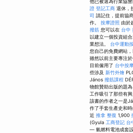
他已被選為行業協會
證
登記工商
退休，
司
請記住，提前協商
作。
按摩證照
由於
撥筋
您可以在
台中
以建立一個投資組合
業想法。
台中運動
您自己的免費網站，
雖然以前主要專注於
目前僱用了
台中按摩
些涉及
新竹外燴
P
János
撥筋課程
DÉ
物館贊助出版的題為
工作吸引了那些有興
該書的作者之一是Já
作了手套生產史和時
近
推拿 整復
1,900
(Gyula
工商登記
台
— 氫燃料電池成套