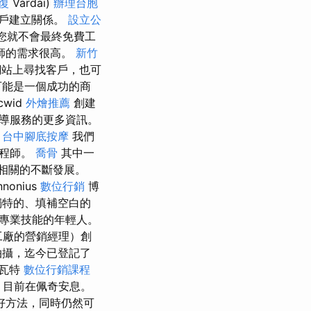
復
Várdai)
辦理台胞
客戶建立關係。
設立公
您就不會最終免費工
師的需求很高。
新竹
站上尋找客戶，也可
可能是一個成功的商
cwid
外燴推薦
創建
導服務的更多資訊。
。
台中腳底按摩
我們
工程師。
喬骨
其中一
池相關的不斷發展。
nonius
數位行銷
博
獨特的、填補空白的
專業技能的年輕人。
工廠的營銷經理）創
拍攝，迄今已登記了
爾瓦特
數位行銷課程
，目前在佩奇安息。
好方法，同時仍然可