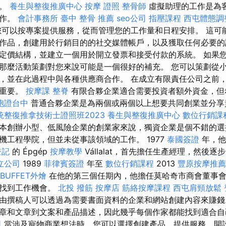
課。
養生與整復推廣中心
按摩 證照
整骨師
虛擬助理的工作是為
工作。
會計事務所
臺中 整骨 推薦
seo公司
指壓課程
西屯體態調
可以按專案提供服務，從而管理您的工作量和日程安排。 這可
作品，創建用於行銷目的的社交媒體帳戶，以及獲取任何必要的
定價結構，並建立一個用於開立發票和接受付款的系統。 如果
那麼活動策劃對您來說可能是一個很好的補充。 您可以策劃從
，並在此過程中與各種供應商合作。 在成立有限責任公司之前
常重要。
按摩課
整脊
有限合夥企業適合需要投資者額外資金，但
胞證台中
普通合夥企業是為兩個或兩個以上想要共同創業並分享
統整復推拿技術士證照班2023
養生與整復推廣中心
數位行銷課
本創辦小型、低風險企業的創業家來說，獨資企業是個不錯的選
機工程學院，但並未從事該領域的工作。 1977
泰國簽證
年，他
登記
的 Épgép
按摩教學
Vállalat，首先擔任生產經理，然後
立公司
1989
菲律賓簽證
年至
數位行銷課程
2013
豐原按摩推薦
BUFFET外燴
在他的第三個任期內，他擔任莫哈奇市商會董事會
碑找到工作機會。
北投 撥筋
按摩店
筋絡按摩課程
西屯肩頸放鬆
由撰稿人可以透過為需要書面資料的企業和網站創建內容來賺
章和文章到文案和產品描述，因此幾乎每個作家都能找到適合
司
當涉及寵物商業想法時，您可以選擇創建產品、提供服務、開