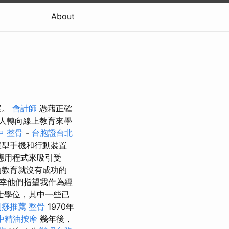
About
案。
會計師
憑藉正確
人轉向線上教育來學
中 整骨
-
台胞證台北
慧型手機和行動裝置
應用程式來吸引受
的教育就沒有成功的
幸他們指望我作為經
士學位，其中一些已
刮痧推薦
整骨
1970年
中精油按摩
幾年後，