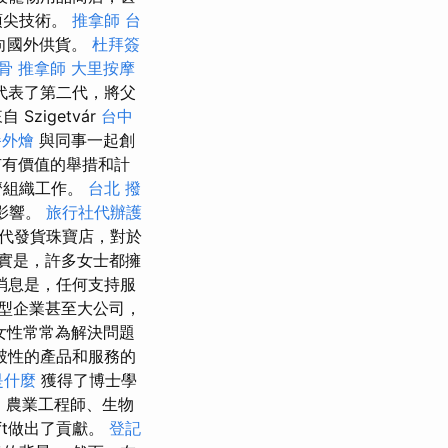
頂尖技術。
推拿師
台
向國外供貨。
杜拜簽
骨
推拿師
大里按摩
代表了第二代，將父
zigetvár
台中
餐外燴
與同事一起創
有有價值的舉措和計
濟組織工作。
台北 撥
影響。
旅行社代辦護
設代發貨珠寶店，對於
實是，許多女士都擁
消息是，任何支持服
型企業甚至大公司，
女性常常為解決問題
破性的產品和服務的
是什麼
獲得了博士學
、農業工程師、生物
ft做出了貢獻。
登記