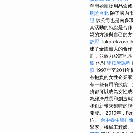
至開始寵物用品盒或
胞證台北
除了國內市
證
該公司也是南多
其活動的特點是合作
親的方法與自己的方法
舒壓
Takarékzövet
建了全國最大的合
劃，並致力於該地區
筋
他對
學按摩課程
照
1997年至20
有抱負的女性企業
有一些有用的技能，
務都可以成為女性
為經濟成長和創造
和創新帶來獨特的
開發。 2010年，Fer
位。
台中養生館排
學家、機械工程師、電