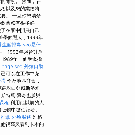
的背景。 然而，在
義務以及您的業務將
要。 一旦你想清楚
餐飲業務有很多好
供了在家中開展自己
濟學候選人，1999年
養生館排毒
seo是什
，1992年起晉升為
1989年，他受邀擔
 page seo
外燴自助
自己可以在工作中充
婚禮
作為地區商會，
克羅埃西亞或斯洛維
斯特萬·蘇奇也參與
課程
利用他以前的人
出版物中擔任記者。
 推拿
外燴服務
維格
他很高興看到卡本的