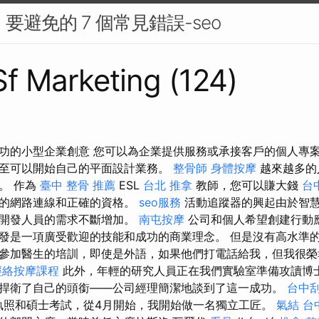
：要避免的 7 個常見錯誤-seo
 Sf Marketing (124)
功的小型企業創意 您可以為企業提供服務或承接客戶的個人專
至可以開始自己的平面設計業務。
整骨師
身體按摩
越來越多的
。 作為
臺中 整骨 推薦
ESL
台北 推拿
教師，您可以賺大錢
台
靠的網路連線和正確的資格。
seo服務
活動追蹤器的興起由於智
式開發人員的需求不斷增加。
南屯按摩
公司和個人希望創建行動
發是一項廣受歡迎的技能和成功的商業理念。 但是沒有高水準
參加醫生的培訓，即使是外語，如果他們打電話給我，但我很榮
經絡按摩課程
此外，年輕的研究人員正在我們實驗室準備攻讀博
捍衛了自己的頭銜——公司經理簡潔地談到了這一成功。
台中
執照和碩士考試，從4月開始，我開始做一名獨立工匠。
氣結
台