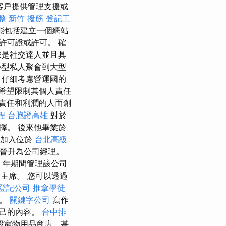
客戶提供管理支援或
整
新竹 撥筋
登記工
能包括建立一個網站
許可證或許可。 確
您是社交達人並且具
小型私人聚會到大型
，仔細考慮營運國的
希望限制其個人責任
責任和利潤的人而創
程
台胞證高雄
對於
擇。 後來他畢業於
加入位於
台北高級
逐步晉升為公司經理。
年期間管理該公司
主席。 您可以透過
登記公司
推拿學徒
錢。
關鍵字公司
寫作
自己的內容。
台中排
設寵物用品商店，甚