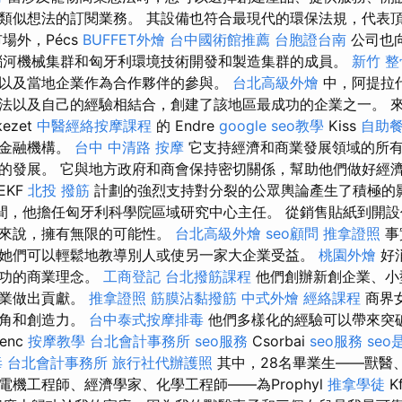
類似想法的訂閱業務。 其設備也符合最現代的環保法規，代表
場外，Pécs
BUFFET外燴
台中國術館推薦
台胞證台南
公司也
瑙河機械集群和匈牙利環境技術開發和製造集群的成員。
新竹 整
以及當地企業作為合作夥伴的參與。
台北高級外燴
中，阿提拉
以及自己的經驗相結合，創建了該地區最成功的企業之一。 來自 S
kezet
中醫經絡按摩課程
的 Endre
google seo教學
Kiss
自助
作金融機構。
台中 中清路 按摩
它支持經濟和商業發展領域的所
的發展。 它與地方政府和商會保持密切關係，幫助他們做好經
EKF
北投 撥筋
計劃的強烈支持對分裂的公眾輿論產生了積極的
11年間，他擔任匈牙利科學院區域研究中心主任。 從銷售貼紙到開
家來說，擁有無限的可能性。
台北高級外燴
seo顧問
推拿證照
事
她們可以輕鬆地教導別人或使另一家大企業受益。
桃園外燴
好
成功的商業理念。
工商登記
台北撥筋課程
他們創辦新創企業、小
就業做出貢獻。
推拿證照
筋膜沾黏撥筋
中式外燴
經絡課程
商界
視角和創造力。
台中泰式按摩排毒
他們多樣化的經驗可以帶來突
enc
按摩教學
台北會計事務所
seo服務
Csorbai
seo服務
seo
毒
台北會計事務所
旅行社代辦護照
其中，28名畢業生——獸醫
機工程師、經濟學家、化學工程師——為Prophyl
推拿學徒
K