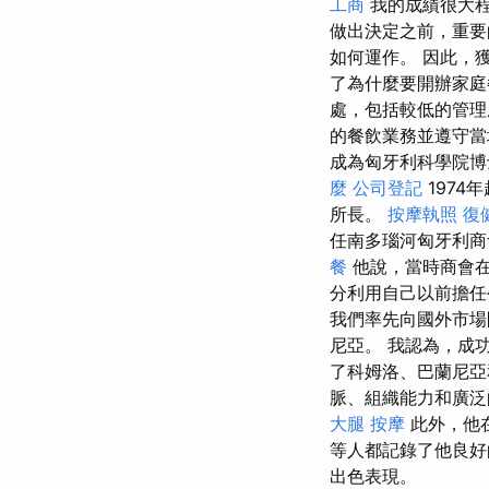
工商
我的成績很大程
做出決定之前，重要
如何運作。 因此，
了為什麼要開辦家庭
處，包括較低的管理
的餐飲業務並遵守當地
成為匈牙利科學院
麼
公司登記
1974
所長。
按摩執照
復
任南多瑙河匈牙利
餐
他說，當時商會在
分利用自己以前擔
我們率先向國外市場
尼亞。 我認為，成
了科姆洛、巴蘭尼
脈、組織能力和廣泛
大腿 按摩
此外，他
等人都記錄了他良
出色表現。