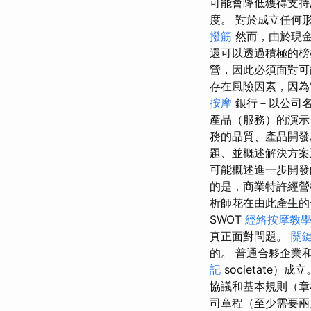
可能會降低獲得支持
度。 對於成立任何形
撥筋
然而，由於現金
還可以透過積極的
營，因此必須面對
存在風險因素，因為
按摩
銀行－以公司
產品（服務）的演示
務的品質、產品開發
題、並概述解決方
可能概述進一步開
的是，商業特許經營
析師花在由此產生的
SWOT
經絡按摩教
真正面對問題。
關
的。 普通合夥企業和
記
societate）成
協議和基本規則（
司章程（至少需要兩