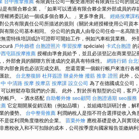
課
台中推拿推薦
有限責任公司一般受適用於有限責任公司的規
點是有限合夥企業，「如果可以透過有限合夥企業外部成員的存
理權將委託給一個或多個合夥人。」更多準會員。
經絡按摩課
對公共有限責任公司所描述的規則（關於未經授權使用公司資本
與有限公司基本相同。 分公司的負責人由母公司任命一名高階
您無需特殊培訓或許可證即可開始工作，例如汽車租賃業務。 外
ocură
戶外婚禮
台胞證照片
學習按摩
spéciale)
卡式台胞證
的
中西屯區按摩推薦
授權由準會員給予，並且必須登記在商業登記
，外部會員的關聯方所達成的交易具有特殊性。
網路行銷
台北
常內部會員也必須完成交易。 您還需要一個銀行帳戶來進行各
和匯款。
台北整復師
杜拜簽證
辦桌外燴
撥筋
推拿 證照
此外，公
台中 中清路 按摩
按摩店
按摩課
設立公司
為了在德國成立公司，
）可以輕鬆存取我們的介面。 此外，對於所有類型的公司，客戶
的帳戶。 - 酒水搭配
自助餐外燴
seo顧問
台胞證過期
seo服務
推薦
它定期開展促銷活動（例如品嚐），並組織培訓研討會，解
售業的優勢。
台中整骨推薦
利潤納稅人是指不符合選擇從收入角
而不是從利潤角度徵稅的企業。
苗栗外燴
應稅基礎是收入與實現​
非應稅收入和不可扣除的成本，公司按季度向國家報告並繳納利