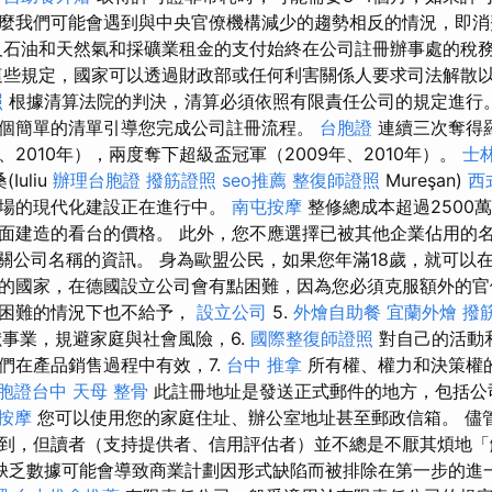
麼我們可能會遇到與中央官僚機構減少的趨勢相反的情況，即
石油和天然氣和採礦業租金的支付始終在公司註冊辦事處的稅
些規定，國家可以透過財政部或任何利害關係人要求司法解散
照
根據清算法院的判決，清算必須依照有限責任公司的規定進行。
個簡單的清單引導您完成公司註冊流程。
台胞證
連續三次奪得
年、2010年），兩度奪下超級盃冠軍（2009年、2010年）。
士
Iuliu
辦理台胞證
撥筋證照
seo推薦
整復師證照
Mureşan)
西
育場的現代化建設正在進行中。
南屯按摩
整修總成本超過2500
面建造的看台的價格。 此外，您不應選擇已被其他企業佔用的名
諮詢有關公司名稱的資訊。 身為歐盟公民，如果您年滿18歲，就可
的國家，在德國設立公司會有點困難，因為您必須克服額外的官
在困難的情況下也不給予，
設立公司
5.
外燴自助餐
宜蘭外燴
撥
，奉獻事業，規避家庭與社會風險，6.
國際整復師證照
對自己的活動
們在產品銷售過程中有效，7.
台中 推拿
所有權、權力和決策權
胞證台中
天母 整骨
此註冊地址是發送正式郵件的地方，包括公
按摩
您可以使用您的家庭住址、辦公室地址甚至郵政信箱。 儘
到，但讀者（支持提供者、信用評估者）並不總是不厭其煩地
缺乏數據可能會導致商業計劃因形式缺陷而被排除在第一步的進