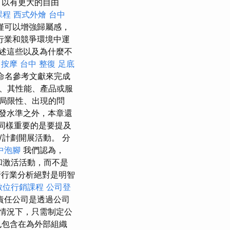
可以有更大的自由
課程
西式外燴
台中
僅可以增強歸屬感，
行業和競爭環境中運
述這些以及為什麼不
 按摩
台中 整復
足底
過命名參考文獻來完成
、其性能、產品或服
局限性、出現的問
發水準之外，本章還
同樣重要的是要提及
計劃開展活動。 分
中泡腳
我們認為，
和激活活動，而不是
行行業分析絕對是明智
數位行銷課程
公司登
責任公司是透過公司
情況下，只需制定公
也包含在為外部組織