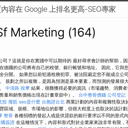
容在 Google 上排名更高-SEO專家
 Sf Marketing (164)
起創辦公司？這就是你在實踐中可以期待的 最好尋求會計師的幫助，
在德國的公司將有自己的稅號、銀行帳號和地址。 因此，它與
全分開。 如果您以前犯過稅務犯罪、被法院裁定您不能成立公
。 規劃之所以複雜，是因為預測是基本要素，而預測的發展很
響。
中清路 按摩
結果，很難獲得必要的資訊（市場趨勢、消費者
售量和銷售價格出現在計畫章節中）。
台中整骨價錢
公司登記
北投 撥筋
seo是什麼
台胞證台北
商業計劃的內容和複雜性取決
營區域、規模、市場地位的影響，但很大程度上也取決於該計劃
摩 整骨
各種招標的發起人或提供貸款的銀行要求以不同的形式
泰國簽證
在這種情況下，內容和形式對於企業家來說非常有限，