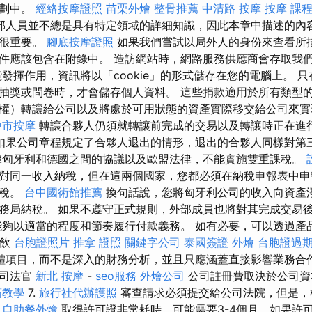
計劃中。
經絡按摩證照
苗栗外燴
整骨推薦
中清路 按摩
按摩 課
部人員並不總是具有特定領域的詳細知識，因此本章中描述的內
點很重要。
腳底按摩證照
如果我們嘗試以局外人的身份來查看所
件應該包含在附錄中。 造訪網站時，網路服務供應商會存取我
能發揮作用，資訊將以「cookie」的形式儲存在您的電腦上。 
抽獎或問卷時，才會儲存個人資料。 這些捐款適用於所有類型
權）轉讓給公司以及將處於可用狀態的資產實際移交給公司來
中市按摩
轉讓合夥人仍須就轉讓前完成的交易以及轉讓時正在進
如果公司章程規定了合夥人退出的情形，退出的合夥人同樣對第
據匈牙利和德國之間的協議以及歐盟法律，不能實施雙重課稅。
對同一收入納稅，但在這兩個國家，您都必須在納稅申報表中申
納稅。
台中國術館推薦
換句話說，您將匈牙利公司的收入向資產
務局納稅。 如果不遵守正式規則，外部成員也將對其完成交易
能夠以適當的程度和節奏履行付款義務。 如有必要，可以透過產
餐飲
台胞證照片
推拿 證照
關鍵字公司
泰國簽證
外燴
台胞證過
體項目，而不是深入的財務分析，並且只應涵蓋直接影響業務合
公司法官
新北 按摩
-
seo服務
外燴公司
公司註冊費取決於公司資
筋教學
7.
旅行社代辦護照
審查請求必須提交給公司法院，但是，
。
自助餐外燴
取得許可證非常耗時，可能需要3-4個月，如果許