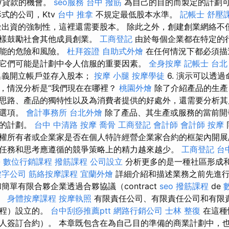
/貸款的機會。
seo服務
台中 撥筋
為自己的目的而製定的計劃
式的公司，Ktv
台中 推拿
不規定最低股本水準。
記帳士
舒壓
出資的強制性，這裡還需要股本。 除此之外，創建創業網絡不
榜樣鼓勵社會其他成員創業。
工商登記
由於每個企業都在特定的
可能的危險和風險。
杜拜簽證
自助式外燴
在任何情況下都必須描
它們可能是計劃中令人信服的重要因素。
全身按摩
記帳士
台北
名義開立帳戶並存入股本；
按摩 小腿
按摩學徒
6. 演示可以透
，情況分析是“我們現在在哪裡？
桃園外燴
除了介紹產品的生產
思路、產品的獨特性以及為消費者提供的好處外，還需要分析其
案選項。
會計事務所
台北外燴
除了產品、其生產或服務的當前開
發的計劃。
台中 中清路 按摩
喬骨
工商登記
會計師
會計師
按摩
權所有者或企業家是否在個人特許經營企業家合約的框架內開展/
任務和思考應遵循的競爭策略上的精力越來越少。
工商登記
台
學
數位行銷課程
撥筋課程
公司設立
分析更多的是一種社區形成
鍵字公司
筋絡按摩課程
宜蘭外燴
詳細介紹和描述業務之前先進
簡單有限合夥企業透過合夥協議（contract
seo
撥筋課程
de
立。
身體按摩課程
按摩執照
有限責任公司、有限責任公司和有限
章程）設立的。
台中刮痧推薦ptt
網路行銷公司
士林 整復
在這種
人簽訂合約）。 本章既包含在為自己目的準備的商業計劃中，