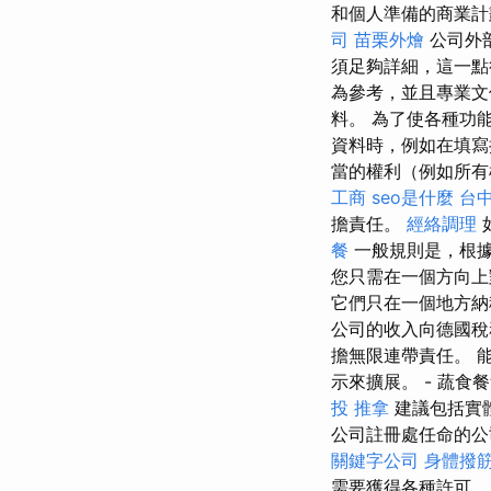
和個人準備的商業
司
苗栗外燴
公司外
須足夠詳細，這一
為參考，並且專業文
料。 為了使各種功
資料時，例如在填寫
當的權利（例如所有
工商
seo是什麼
台
擔責任。
經絡調理
餐
一般規則是，根
您只需在一個方向上
它們只在一個地方
公司的收入向德國稅
擔無限連帶責任。 
示來擴展。 - 蔬食
投 推拿
建議包括實
公司註冊處任命的
關鍵字公司
身體撥
需要獲得各種許可