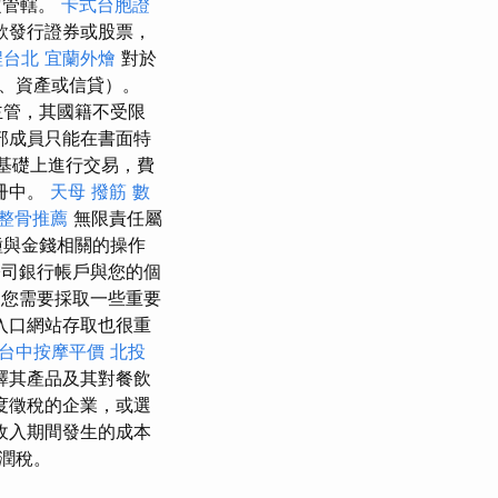
定管轄。
卡式台胞證
款發行證券或股票，
程台北
宜蘭外燴
對於
、資產或信貸）。
主管，其國籍不受限
部成員只能在書面特
基礎上進行交易，費
冊中。
天母 撥筋
數
整骨推薦
無限責任屬
種與金錢相關的操作
司銀行帳戶與您的個
您需要採取一些重要
入口網站存取也很重
台中按摩平價
北投
釋其產品及其對餐飲
度徵稅的企業，或選
​收入期間發生的成本
潤稅。