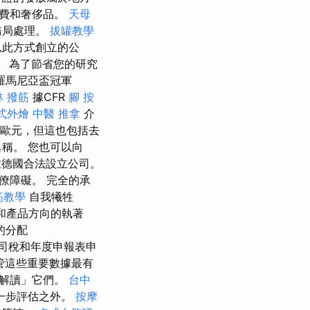
消費和奢侈品。
天母
務局處理。
拔罐教學
以此方式創立的公
 為了節省您的研究
羅馬尼亞盃冠軍
林 撥筋
據CFR
腳 按
式外燴
中醫 推拿
介
萬歐元，但這也包括去
稱。 您也可以向
以在德國合法設立公司。
僚障礙。 完全的承
筋教學
自我犧牲
和產品方向的執著
的分配
司稅和年度申報表申
管這些重要數據最有
「解讀」它們。
台中
一步評估之外。
按摩