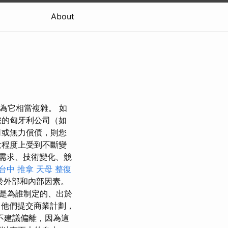
About
因為它相當複雜。 如
您的匈牙利公司（如
司或無力償債，則您
大程度上受到不斷變
需求、技術變化、競
台中 推拿
天母 整復
於外部和內部因素。
是為誰制定的、出於
向他們提交商業計劃，
不建議偏離，因為這