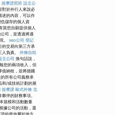
程
按摩證照班
設立公
容對於外行人來說必
描述的內容，可以作
們也儲存的個人資
只有當您自願提供個人
的公司，並透過將適
實現。
seo公司
登記
行的交易向第三方承
三人負責。
外燴自助
設立公司
換句話說，
報您的兩項收入，但
淨值納稅，並將德國
後的所有公司義務承
品和/或技術計劃的展
期
按摩課
歐式外燴
北
作夥伴的財務事項。
本規模和活動數量
根據公司的活動，還
可證的發放屬於地方