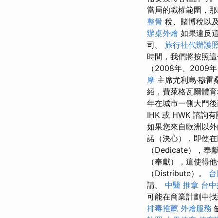
當局的職權範圍，那
整骨
稅、賭博稅以及
辦桌外燴
如果違反這
司。
旅行社代辦護
時間，我們將按照這
（2008年、2009
摩
主席尤利烏·穆雷桑(
紹，費萊格瓦爾體
年在城市一側大門後
IHK 或 HWK 
如果您來自歐洲以外
諾（決心），即使
（Dedicate）
（奉獻），這使得他
（Distribute）。
台
請。
中醫 推拿
台中
可能在商業計劃中找
排毒推薦
外燴服務