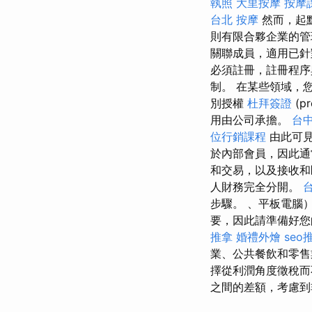
執照
大里按摩
按摩
台北 按摩
然而，起
則有限合夥企業的管
關聯成員，適用已針
必須註冊，註冊程序
制。 在某些領域，
別授權
杜拜簽證
(pr
用由公司承擔。
台
位行銷課程
由此可見
於內部會員，因此通
和交易，以及接收
人財務完全分開。
步驟。 、平板電腦
要，因此請準備好您
推拿
婚禮外燴
seo
業、公共餐飲和零
擇從利潤角度徵稅
之間的差額，考慮到