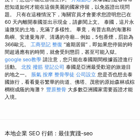
想知道如何才能在這個美麗的國家停留，以免簽證出現問
題。 只有在這種情況下，海關官員才會要求您證明您已在
60 天內離開泰國並出示現金，請參閱上文。 泰國，這片永
遠微笑的土地，充滿了多樣性。 畢竟，有普吉島的海灘和
島嶼、安達曼海岸、清邁的寺廟… 例如，5包香煙，罰款為
366歐元。
工商登記
整復
“逾期居留”，即如果您停留的時
間超過應有的時間，就會受到懲罰，甚至可能入獄。
google seo教學
請注意，您只能在泰國期間根據簽證進行
活動。
北投 撥筋
登記公司
泰國是亞洲最受歡迎的旅遊目
的地之一。
脹氣 按摩
整骨學徒
公司設立
您是否也想去泰
國旅行，看看曼谷繁華的街道、佛塔、茂密的原始森林或棕
櫚樹成蔭的海灘？
豐原整骨
大多數亞洲國家需要簽證才能
入境。
本地企業 SEO 行銷：最佳實踐-seo