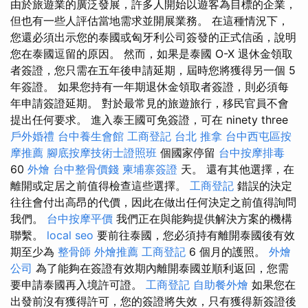
由於旅遊業的廣泛發展，許多人開始以遊客為目標的企業，
但也有一些人評估當地需求並開展業務。 在這種情況下，
您還必須出示您的泰國或匈牙利公司簽發的正式信函，說明
您在泰國逗留的原因。 然而，如果是泰國 O-X 退休金領取
者簽證，您只需在五年後申請延期，屆時您將獲得另一個 5
年簽證。 如果您持有一年期退休金領取者簽證，則必須每
年申請簽證延期。 對於最常見的旅遊旅行，移民官員不會
提出任何要求。 進入泰王國可免簽證，可在 ninety three
戶外婚禮
台中養生會館
工商登記
台北 推拿
台中西屯區按
摩推薦
腳底按摩技術士證照班
個國家停留
台中按摩排毒
60
外燴
台中整骨價錢
柬埔寨簽證
天。 還有其他選擇，在
離開或定居之前值得檢查這些選擇。
工商登記
錯誤的決定
往往會付出高昂的代價，因此在做出任何決定之前值得詢問
我們。
台中按摩平價
我們正在與能夠提供解決方案的機構
聯繫。
local seo
要前往泰國，您必須持有離開泰國後有效
期至少為
整骨師
外燴推薦
工商登記
6 個月的護照。
外燴
公司
為了能夠在簽證有效期內離開泰國並順利返回，您需
要申請泰國再入境許可證。
工商登記
自助餐外燴
如果您在
出發前沒有獲得許可，您的簽證將失效，只有獲得新簽證後