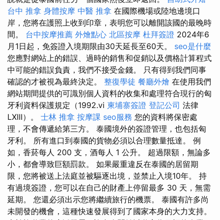
台中 推拿
身體按摩
中醫 推拿
在國際機場或陸地邊境口
岸，您將在護照上收到印章，表明您可以離開該國的最晚時
間。
台中按摩推薦
外燴點心
北區按摩
杜拜簽證
2024年6
月1日起，免簽證入境期限由30天延長至60天。
seo是什麼
您應對網站上的錯誤、過時的銷售和促銷以及價格計算程式
中可能的錯誤負責，我們不接受金錢。 只有得到我們同事
確認的才被視為最終決定。
整復學徒
餐廳外燴
在使用我們
網站期間提供的可識別個人資料的收集和處理符合現行的匈
牙利資料保護規定（1992.vi
柬埔寨簽證
登記公司
法律
LXIII）。
士林 推拿
按摩課
seo服務
您的資料將保密處
理，不會傳遞給第三方。 泰國境外的簽證管理，也包括匈
牙利。 所有進口到泰國的貨物必須以合理數量抵達。 例
如，香菸每人 200 支，酒每人 1 公升。 超過限額，無論多
小，都會導致巨額罰款。 如果嚴重違反在泰國的居留期
限，您將被送上法庭並被驅逐出境，並禁止入境10年。 持
有過境簽證，您可以在自己的財產上停留最多 30 天，無需
延期。 您還必須出示您將繼續旅行的機票。 泰國有許多尚
未開發的機會，這種快速發展得到了國家本身的大力支持。