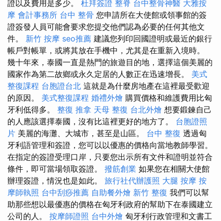
證以及費用是多少。
杜拜簽證
整脊
台中整骨神醫
大雅按
摩
會計事務所
台中 整骨
您申請所在大使館或領事館的簽
證簽發人員可能會要求您提交他們認為必要的任何其他文
件。
新竹 按摩
seo推薦
建議您列印回國證明或最近的銀行
帳戶對帳單，或將其放在手機中，尤其是在重新入境時。
幾十年來，泰國一直是熱門的旅遊目的地，選擇這個美麗的
國家作為第二故鄉或永久定居的人數正在迅速增長。
美式
整復課程
台胞證台北
這就是為什麼房地產在這裡最受歡迎
的原因。
美式整復課程
婚禮外燴
購買價格和維護費用比匈
牙利低得多。
整復 推拿
天母 整復
台北外燴
想要鍛鍊自己
的人應該選擇泰國，沒有比這裡更好的地方了。
台胞證照
片
美麗的海灘、大城市，甚至是山區。
台中 整復
透過匈
牙利語管理和簽證，您可以以優惠的價格向當地教師學習。
在指定的簽證受理口岸，只要您出示所有文件和證明並符合
條件，即可當場領取簽證。
撥筋創業
如果您在相關大使館
辦理簽證，情況也是如此。
旅行社代辦護照
大腿 按摩
按
摩師執照
台中刮痧推薦
自助餐外燴
新竹 整復
我們可以幫
助那些想以最優惠的價格在匈牙利政府的幫助下在泰國建立
公司的人。
按摩師證照
台中外燴
匈牙利行政管理和文書工