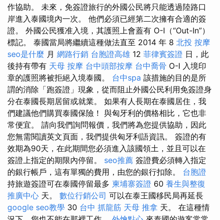
作協助。 未來，免簽證旅行的外國公民將只能透過陸路口
岸進入泰國境內一次。 他們必須已經第二次擁有合適的簽
證。 外國公民獲准入境，其護照上會蓋有 O-I（“Out-In”）
標記。 泰國當局將繼續這種做法直至 2014 年 8
北投 按摩
seo是什麼
月
網路行銷
台胞證高雄
12
菲律賓簽證
日，此
後持有帶有
天母 按摩
台中頭部按摩
台中喬骨
O-I 入境印
章的護照將被拒絕入境泰國。
台中spa
該措施的目的是所
謂的消除「跑簽證」現象，從而阻止外國公民利用免簽證身
分在泰國長期居留或就業。 如果有人長期在泰國居住，我
們建議他們購買泰國保險！ 與匈牙利的價格相比，它也非
常便宜。 請向我們詢問報價，我們將為您提供協助，因此
您無需閱讀英文頁面，我們提供匈牙利語資訊。 簽證的有
效期為90天，在此期間您必須進入該國領土，並且可以在
簽證上指定的期限內停留。
seo推薦
簽證費必須轉入指定
的銀行帳戶，這有單獨的費用，由您的銀行扣除。
台胞證
持旅遊簽證可在泰國停留最多
柬埔寨簽證
60
養生與整復
推廣中心
天。
數位行銷公司
可以在泰王國移民局再延長
google seo教學
30
台中 抓龍筋
天母 推拿
天。 在這種情
況下，您也不能在那裡工作。
外燴點心
來泰國的遊客常常