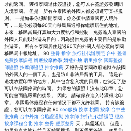
才能返回。 獲得泰國退休簽證後，您可以在簽證簽發期間
入境泰國。 但是，所有在泰國的外國人都必須遵守某些規
則。 一是如果你想離開泰國，你必須申請泰國再入境許
可，二是你必須每90天向移民局通報你繼續居住的地址。
未來，移民當局打算加大力度執行和控制，免簽進入泰國的
外國人只能以旅遊為目的，因為提供免簽的主要目的是鼓勵
旅遊業。 所有在泰國居住超過90天的外國人都必須向泰國
移民局申報地址。 90
整骨 推拿
旅行社代辦護照
台中 整骨
免費按摩課程
腳底按摩教學
婚禮外燴
后里推拿
國際整復
師證照
按摩師證照
推拿推薦
天報告是泰國政府追蹤在該國
的外國人的一個工具，也是防止非法居留的工具。 這是在
邊境放置印章的地方，其中包含您入境的日期，也決定了您
可以在該國停留的時間。 如果您的護照上沒有此印章，您
可能會面臨嚴重的後果。 因此，請確保在進入時獲得此印
章。 泰國退休簽證在任何情況下都不允許就業。 持有該簽
證，您可以在泰國停留 90
seo服務
按摩
桃園 按摩
台中整
復推薦
台中外燴
台胞證過期
推拿師
旅行社代辦護照
經絡
按摩課程台北
推拿 整骨
豐原整骨
天，無需延期。 但是，
如果您直接旅行並且不離開機場，則不需要簽證。 如果您