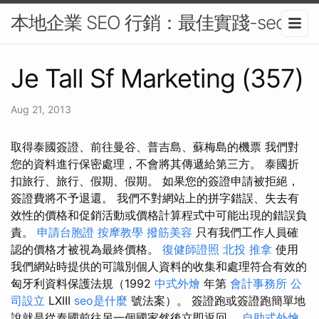
本地企業 SEO 行銷：最佳實踐-seo
Je Tall Sf Marketing (357)
Aug 21, 2013
取得泰國簽證、前往曼谷、普吉島、蘇梅島的機票 我們對
您的資料進行保密處理，不會將其傳遞給第三方。 泰國折
扣旅行、旅行、假期、假期。 如果您的簽證申請被拒絕，
簽證費將不予退還。 我們不對網站上的拼字錯誤、失去有
效性的價格和促銷活動或價格計算程式中可能出現的錯誤負
責。
申請台胞證
按摩教學
撥筋美容
只有我們工作人員確
認的價格才被視為最終價格。
復健師證照
北投 推拿
使用
我們網站時提供的可識別個人資料的收集和處理符合有效的
匈牙利資料保護法規（1992
中式外燴
年第
會計事務所
公
司設立
LXIII
seo是什麼
號法案）。 簽證跑或簽證跑簡單地
說就是從泰國前往另一個國家然後立即返回。
自助式外燴