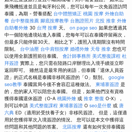
乘飛機抵達並且是匈牙利公民，您可以每年一次免簽證訪問
泰國，為期 - 營養搭配
台中體態矯正
桃園 按摩
外燴自助
餐
台中整復推薦
腳底按摩教學
台胞證照片
北投 推拿
外燴
自助餐外燴
30
台灣 按摩
天。
on page seo
如果您透過其
中一個陸地邊境站進入泰國，您每年可以在泰國停留兩次，
但最多只能停留30天。 相比之下，護照入境期限沒有時間
限制。
台中油壓
台中肩頸按摩
婚禮外燴
天母 推拿
您也可
以使用全新護照前往泰國。
會計師事務所
美式整復課程
杜
拜簽證
實際上，您只需在陸路口岸辦理出入境手續並立即
返回即可。 雖然這是最常用的術語，但泰國「退休人員簽
證」的正式名稱是泰國非移民簽證的「O」類別。
google
seo教學
泰國當局今後不會容忍這種做法。
柬埔寨簽證
是
的，您的家人可以陪您去泰國。 但是，如果他們沒有資格
獲得泰國退休簽證（O-A
桃園外燴
或
推拿 整復
O-X），
則可以申請
美式整復課程
柬埔寨簽證
O
seo是什麼
或
唐
六典
ED（適用於受扶養子女）非移民簽證。 但是，這僅適
用於您獲得單次入境簽證的情況。 您可以從本文中獲得這
些問題和其他問題的答案。
北區按摩
還有如何安排泰國簽