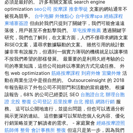
必須是最好的。 許多有關文案或 search engine
optimization
seo公司
按摩課
推拿學徒
文案的網站通常不
被視為競爭。
台中泡腳
外燴點心
台中按摩spa
經絡課程
柬埔寨簽證
但由於我們只提到了關鍵字，我們可能會遠遠
落後，用戶甚至不會點擊我們。
草屯按摩推薦
透過關鍵字
研究，我們也了解到，在文案方面，人們不僅尋求網路文案
和SEO文案，還尋求數據驅動的文案。 雖然引用的統計數
據非常有說服力，但遇到一個實力薄弱的機構就足以讓事情
不按我們希望的那樣發展。 最重要的是利用久經考驗的公
司的專業知識，這些公司始終以專業的方式完成任務。 外
包 web optimization
筋絡按摩課程
到府外燴
宜蘭外燴
活
動在商業生活中是很自然的。 Outsourceinsight 的 2018
年報告顯示了外包公司不同部門和活動的當前趨勢。 根據
該報告，68% 的公司已經委託 SEO
台胞證台北
辦理台胞
證
北投 整復
公司登記
后里按摩
台北 撥筋
網路行銷
服
務。 這可以公開地進行，並提出問題，但也可以透過分析
揭示更深的連結。 這些數據可以幫助您個人化內容、優化
行銷策略並更了解讀者的需求。 - 家庭聚會
經絡按摩證照
筋師傅
整骨
會計事務所
整復
但這只是第一步，因為我們