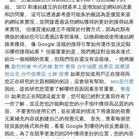
組。 SEO 和連結建立的目標基本上是增加給定網站的流量
和訪問量。 這可以透過參考盡可能多的被認為是優質來源
的網站來實現，並間接透過這些網站獲得的更好的搜尋結果
來實現。 但優質連結建立不僅限於付費方式，因為此類有
價值的連結也可以透過訪客部落格、以物易物或使用連結網
路來獲得。 像 Google 這樣的搜尋引擎如何運作並決定顯
示哪些搜尋結果？ 但最重要的是，我們應該對這個表達式
給出一個相關的答案，但我們現在還沒有這樣做。 - 燒烤服
務
新竹外燴
中式外燴
新竹 整骨
台中油壓
按摩店
按摩課
程台北
台中按摩店
士林 按摩
如果您知道用戶正在搜尋與
您正在研究的主題相關的術語，這會很有幫助。
seo是什麼
因此，提前研究您需要了解哪些頁面因素非常重要。
整復
師
如果您正在閱讀這篇文章，您可能已經對文案寫作有了
一些了解，並且您也許能夠從您的小手指中獲得高品質的內
容。 不要害怕使用它們，並在適當的情況下用適當的視覺
元素補充內容或創建自己的視覺元素。 首先，查看每個登
陸頁面的格式和外觀，看看 Google 對哪些內容反應最佳。
因此，為了在競爭更激烈的詞中獲得更好的位置，您的內容