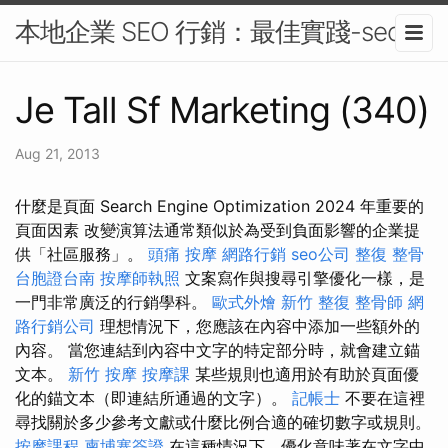
本地企業 SEO 行銷：最佳實踐-seo
Je Tall Sf Marketing (340)
Aug 21, 2013
什麼是頁面 Search Engine Optimization 2024 年重要的
頁面因素 改變演算法通常類似於為受到負面影響的企業提
供「社區服務」。
頭痛 按摩
網路行銷
seo公司
整復 整骨
台胞證台南
按摩師執照
文案寫作與搜尋引擎優化一樣，是
一門非常廣泛的行銷學科。
歐式外燴
新竹 整復
整骨師
網
路行銷公司
理想情況下，您應該在內容中添加一些額外的
內容。 當您連結到內容中文字的特定部分時，就會建立錨
文本。
新竹 按摩
按摩課
某些規則也適用於有助於頁面優
化的錨文本（即連結所通過的文字）。
記帳士
不要在這裡
尋找關於多少參考文獻或什麼比例合適的確切數字或規則。
按摩課程
柬埔寨簽證
在這種情況下，優化意味著在文字中