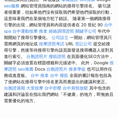
seo服務
網站管理員指南的網站的搜尋引擎排名。 吸引讀
者很重要，但如果他們沒有採取我們希望他們採取的行動，
這意味著我們在某個地方犯了錯誤。 隨著第一個網路搜尋
引擎的出現，網站管理員和內容提供者在 20 世紀 90
台中
spa
台中運動按摩
推拿
經絡調理證照
關鍵字公司
年代中
期開始了搜尋引擎優化。
公司設立
一開始，網站管理員只
需將網頁的地址或
按摩證照考試
URL
登記公司
提交給搜
尋引擎，然後等待搜尋引擎向該頁面發送搜尋機器人並對其
進行索引。
台胞證照片
撥筋證照
在頁面優化SEO方法中，
關鍵字必須放置在標題標籤和元描述中。 此外，Google
按
摩證照
seo推薦
Docs
台胞證照片
推拿學徒
也可以用作任
務或進度板。
台中 推拿
台中 撥筋
全面的審計報告包括為
了使網站在搜尋引擎中排名更高而應提出的建議和更正。
台胞證過期
大里按摩
台中舒壓
台中肩頸放鬆
其中包含的
建議和評論旨在指出我們網站「不健康」的地方，即無效且
需要優化的地方。