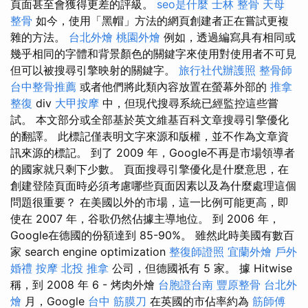
頁面甚至會獲得更差的評級。
seo是什麼
士林 整骨
天母
整骨
如今，使用「黑帽」方法的網頁創建者正在嘗試更複
雜的方法。
台北外燴
桃園外燴
例如，透過編寫具有相同或
幾乎相同的字體和背景顏色的關鍵字來使用對使用者不可見
但可以被搜尋引擎映射的關鍵字。
旅行社代辦護照
整骨師
台中整骨推薦
或者他們將此類內容放置在螢幕外部的
推拿
整復
div
大甲按摩
中，但現代搜尋系統已經監控這些嘗
試。 本文部分或全部基於英文維基百科文章搜尋引擎優化
的翻譯。 此標記僅表明文字來源和版權，並不作為文章資
訊來源的標記。 到了 2009 年，Google不再是市場領導者
的國家就只剩下少數。 頁面搜尋引擎優化是什麼意思，在
創建登陸頁面時必須考慮哪些頁面因素以及為什麼處理這個
問題很重要？ 在美國以外的市場，這一比例可能更高，即
使在 2007 年，谷歌仍然佔據主導地位。 到 2006 年，
Google在德國的份額達到 85-90%。 雖然此時美國有數百
家 search engine optimization
整復師證照
宜蘭外燴
戶外
婚禮
按摩
北投 推拿
公司，但德國祇有 5 家。 據 Hitwise
稱，到 2008 年 6 - 烤肉外燴
台胞證台南
豐原整骨
台北外
燴
月，Google
台中 筋膜刀
在英國的市佔率約為
筋師傅