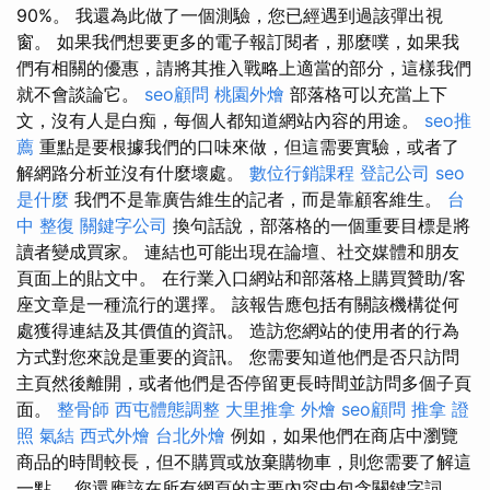
90%。 我還為此做了一個測驗，您已經遇到過該彈出視
窗。 如果我們想要更多的電子報訂閱者，那麼噗，如果我
們有相關的優惠，請將其推入戰略上適當的部分，這樣我們
就不會談論它。
seo顧問
桃園外燴
部落格可以充當上下
文，沒有人是白痴，每個人都知道網站內容的用途。
seo推
薦
重點是要根據我們的口味來做，但這需要實驗，或者了
解網路分析並沒有什麼壞處。
數位行銷課程
登記公司
seo
是什麼
我們不是靠廣告維生的記者，而是靠顧客維生。
台
中 整復
關鍵字公司
換句話說，部落格的一個重要目標是將
讀者變成買家。 連結也可能出現在論壇、社交媒體和朋友
頁面上的貼文中。 在行業入口網站和部落格上購買贊助/客
座文章是一種流行的選擇。 該報告應包括有關該機構從何
處獲得連結及其價值的資訊。 造訪您網站的使用者的行為
方式對您來說是重要的資訊。 您需要知道他們是否只訪問
主頁然後離開，或者他們是否停留更長時間並訪問多個子頁
面。
整骨師
西屯體態調整
大里推拿
外燴
seo顧問
推拿 證
照
氣結
西式外燴
台北外燴
例如，如果他們在商店中瀏覽
商品的時間較長，但不購買或放棄購物車，則您需要了解這
一點。 您還應該在所有網頁的主要內容中包含關鍵字詞