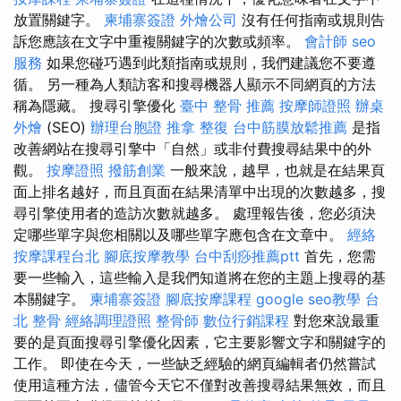
放置關鍵字。
柬埔寨簽證
外燴公司
沒有任何指南或規則告
訴您應該在文字中重複關鍵字的次數或頻率。
會計師
seo
服務
如果您碰巧遇到此類指南或規則，我們建議您不要遵
循。 另一種為人類訪客和搜尋機器人顯示不同網頁的方法
稱為隱藏。 搜尋引擎優化
臺中 整骨 推薦
按摩師證照
辦桌
外燴
(SEO)
辦理台胞證
推拿 整復
台中筋膜放鬆推薦
是指
改善網站在搜尋引擎中「自然」或非付費搜尋結果中的外
觀。
按摩證照
撥筋創業
一般來說，越早，也就是在結果頁
面上排名越好，而且頁面在結果清單中出現的次數越多，搜
尋引擎使用者的造訪次數就越多。 處理報告後，您必須決
定哪些單字與您相關以及哪些單字應包含在文章中。
經絡
按摩課程台北
腳底按摩教學
台中刮痧推薦ptt
首先，您需
要一些輸入，這些輸入是我們知道將在您的主題上搜尋的基
本關鍵字。
柬埔寨簽證
腳底按摩課程
google seo教學
台
北 整骨
經絡調理證照
整骨師
數位行銷課程
對您來說最重
要的是頁面搜尋引擎優化因素，它主要影響文字和關鍵字的
工作。 即使在今天，一些缺乏經驗的網頁編輯者仍然嘗試
使用這種方法，儘管今天它不僅對改善搜尋結果無效，而且