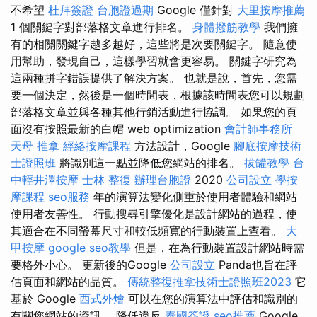
不希望
杜拜簽證
台胞證過期
Google 僅針對
大里按摩推薦
1 個關鍵字對部落格文章進行排名。
身體撥筋教學
我們擁
有的相關關鍵字越多越好，這些將是次要關鍵字。 隨意使
用幫助，發現自己，這樣學習就會更容易。 關鍵字研究為
這兩種拼字錯誤提供了解決方案。 也就是說，首先，您需
要一個決定，然後是一個時間表，根據該時間表您可以規劃
部落格文章並與各種其他行銷活動進行協調。 如果您的頁
面沒有按照最新的白帽 web optimization
會計師事務所
天母 推拿
經絡按摩課程
方法設計，Google
腳底按摩技術
士證照班
將識別這一點並降低您網站的排名。
拔罐教學
台
中輕井澤按摩
士林 整復
辦理台胞證
2020
公司設立
學按
摩課程
seo服務
年的演算法變化側重於使用者體驗和網站
使用者友善性。 行動搜尋引擎優化是設計網站的過程，使
其適合在不同螢幕尺寸和較低頻寬的行動裝置上查看。
大
甲按摩
google seo教學
但是，在為行動裝置設計網站時需
要格外小心。 更新後的Google
公司設立
Panda也旨在評
估頁面和網站的品質。
傳統整復推拿技術士證照班2023
它
基於 Google
西式外燴
可以在您的演算法中評估和識別的
有關您網站的資訊。 降低違反
泰國簽證
seo推薦
Google