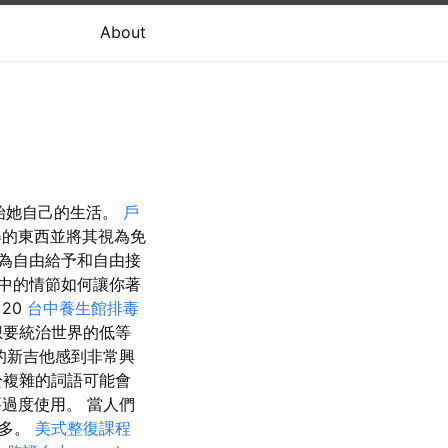
About
開始她自己的生活。
戶
的東西並將其視為免
為自由給予和自由接
中的情節如何讓你著
20
台中養生館排毒
想要統治世界的低等
的新吉他感到非常興
於複雜的詞語可能會
過度使用。 當人們
得多。
美式整復課程