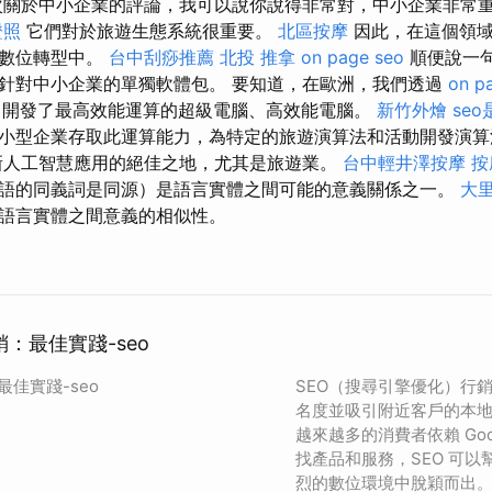
次關於中小企業的評論，我可以說你說得非常對，中小企業非常
證照
它們對於旅遊生態系統很重要。
北區按摩
因此，在這個領域
在數位轉型中。
台中刮痧推薦
北投 推拿
on page seo
順便說一
針對中小企業的單獨軟體包。 要知道，在歐洲，我們透過
on p
開發了最高效能運算的超級電腦、高效能電腦。
新竹外燴
se
小型企業存取此運算能力，為特定的旅遊演算法和活動開發演
新人工智慧應用的絕佳之地，尤其是旅遊業。
台中輕井澤按摩
按
語的同義詞是同源）是語言實體之間可能的意義關係之一。
大里
語言實體之間意義的相似性。
銷：最佳實踐-seo
最佳實踐-seo
SEO（搜尋引擎優化）行
名度並吸引附近客戶的本
越來越多的消費者依賴 Goo
找產品和服務，SEO 可
烈的數位環境中脫穎而出。