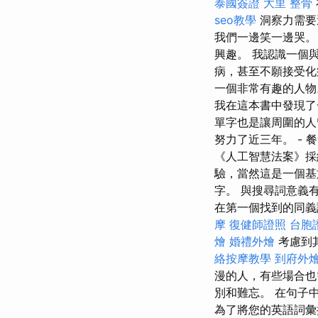
泰國簽證
大里 整骨
seo教學
洞察力需要
我們一邊笑一邊哭
興趣。 我認識一個
病，甚至不願接受
一個非常有趣的人
我在這本書中發現了
單字也是讓周圍的人
努力了近三年。 - 
《人工智慧法案》採
驗，當然這是一個基
字。 與搜尋詞意義
在第一個找到的同義
摩
復健師證照
台胞
燴
婚禮外燴
考慮到
絡按摩教學
到府外
漫的人，有些場合也
別和難忘。 在句子
為了將您的英語詞彙提升