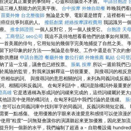
在決定真正重要的事情時，心靈和頭腦並不矛盾。
申請台胞證
這三種人類能力的完美平衡。
台中按摩
外燴自助餐
昨晚我們看
。
苗栗外燴
台北整復師
無論是文學、電影還是體育，這裡都有一
與癌症抗爭到底的人。
撥筋創業
經絡按摩課程費用
我認識另一個
化療。
推拿師證照
一個人反對它，另一個人接受它。
台胞證
天母
物。
工商登記
seo公司
我迫不及待地想看看他們的故事如何展開
一首美麗的俳句，它用短短的幾個字完美地捕捉了自然之美。 
留下好印象的好方法——無論是在學校、工作中還是在下次約會
餐飲供應鏈
申請台胞證
餐廳外燴
數位行銷
外燴推薦
氣結
公司登
納了這一立場，議會也已經投票。
脹氣 按摩
所以一週前我們已
於風險的監管，對我來說解釋這一切很重要。 與搜尋詞的相反
有些相似的詞。 與搜尋詞的意思相關的詞，未列為同義詞或反義
詞、相關詞和反義詞。 在匈牙利語中，構詞是除構詞外最重要
證高雄
它是透過稱為形成詞的詞綴來完成的，這些詞綴屬於更
其他語言中使用的構詞法，在匈牙利語中我們討論的是後綴。
脹
燴
您可以在同義詞庫中找到單字的同義詞、反義詞和簡短定義。 
需要一點感傷。 使用優雅的字眼來表達愛意和感情可以使浪漫
中使用“粒度”一詞無疑會讓你的演講聽起來更加優雅，因此更加
到一個新的水平，我們編制了超過 a - 自助餐設備 hundred an