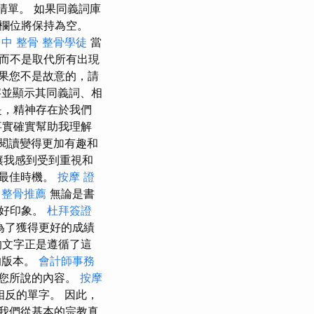
清單。 如果同義詞庫
欄位將保持為空。
中 整骨
整骨學徒
當
而不是取代所有出現
果您不是故意的，請
字並顯示其同義詞、相
是，精神存在於我們
事實確實幫助我理解
閱讀變得更加有趣和
讓我感到受到重視和
的最佳時機。
按摩 證
中整骨推薦
無論是書
下好印象。
杜拜簽證
為了獲得更好的成績
的文字正是遵循了這
的版本。
會計師事務
您所說的內容。
按摩
反的單字。 因此，
我們從基本的宗教真