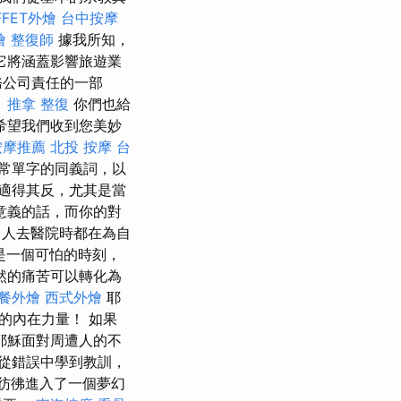
FFET外燴
台中按摩
燴
整復師
據我所知，
它將涵蓋影響旅遊業
務公司責任的一部
。
推拿 整復
你們也給
希望我們收到您美妙
按摩推薦
北投 按摩
台
常單字的同義詞，以
適得其反，尤其是當
意義的話，而你的對
人去醫院時都在為自
是一個可怕的時刻，
然的痛苦可以轉化為
餐外燴
西式外燴
耶
的內在力量！ 如果
耶穌面對周遭人的不
從錯誤中學到教訓，
彷彿進入了一個夢幻