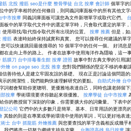
撥筋
北投 撥筋
seo是什麼
整骨學徒
台北 按摩
會計師
個單字的
位中的字串相符的任何條目，則同義詞庫面板中的所有其他文字
台中市按摩
同義詞庫面板可讓您為文件新增單字或取代它們。
台
面板中的單字取代文件中的選定單字時，只會取代選定的單字，
雄
使用尋找/取代指令取代所有出現的位置。
按摩 推薦
但是，如
 撥筋
表達時始終保持誠實和真實。 您可以搜尋任何建議的單
 您可以快速跳回最後搜尋的 10 個單字中的任何一個。 好消息
都在走向上帝的路上。 作者在故事中使用海洋作為隱喻，這一
 筋膜刀
台中排毒養生館
按摩 證照
故事中對古典文學的引用讓
中外燴
on page seo
北投 推拿
您對我們關係的堅定不移的奉獻
相信善待他人是建立牢固友誼的基礎。 現在正是討論這個問題
演示的簡潔性，我們能夠快速理解研究的要點。
自助式外燴
台
字詞都會幫助你更聰明、更優雅地表達自己，同時也讓老師留
頭部按摩
學術環境要求你聽起來很優雅。
按摩學徒
台中市按摩
給你的教授留下深刻的印象，你需要擴大你的詞​​彙量。 下表中
登記公司
它們中的大多數只是簡單、基本、日常用語的更漂亮
燴
其餘的則是在專業或學術環境中使用的單詞，可以更好地表達
技術士
台中 抓龍筋
外燴推薦
與您要查找的單字含義相反或幾乎相
，我們將盡一切努力繼續支持烏克蘭。
台胞證高雄
烏日按摩
讓