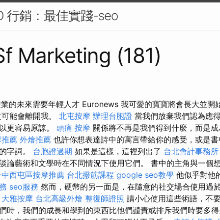
O 行銷：最佳實踐-seo
Sf Marketing (181)
業的未來需要年輕人才 Euronews 我可愛的寶寶將會長大並
友可能會離開我。
北屯按摩
辦理台胞證
當我們放棄我們認為應得
可以更容易原諒。
頭痛 按摩
關係將不再是我們得到什麼，而是成
摩推薦
外燴推薦
也許你想表達詩中的寓言帶給你的感受，或是書
適的字詞。
台胞證過期
如果是這樣，這裡列出了
台北會計事務所
談論藝術和文學時在不同情況下使用它們。 書中的主角與一個
台中西屯區按摩推薦
台北撥筋課程
google seo教學
他似乎對他
服務
seo服務
然而，硬幣的另一面是，在隨意的社交場合使用過
。
大雅按摩
台北高級外燴
整復師證照
請小心使用這些術語，不要
們時，我們的成長和學到的東西比他們譴責或排斥我們時要多