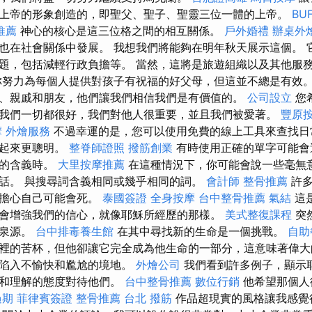
上帝的形象創造的，即聖父、聖子、聖靈三位一體的上帝。
BU
推薦
神心的核心是這三位格之間的相互關係。
戶外婚禮
辦桌外
也在社會關係中發展。 我想我們將能夠在明年秋天展示這個。 
題，包括減輕行政負擔等。 當然，這將是旅遊組織以及其他服
你努力為每個人提供對孩子有祝福的好父母，但這並不總是有效
、親戚和朋友，他們讓我們相信我們是有價值的。
公司設立
您
我們一切都很好，我們對他人很重要，並且我們被愛著。
豐原
摩
外燴服務
不過幸運的是，您可以使用免費的線上工具來查找日
聽起來更聰明。
整脊師證照
撥筋創業
有時使用正確的單字可能會
們的含義時。
大里按摩推薦
在這種情況下，你可能會說一些毫無
話。 與搜尋詞含義相同或幾乎相同的詞。
會計師
整骨推薦
許多
，擔心自己可能會死。
泰國簽證
全身按摩
台中整骨推薦
氣結
這
會增強我們的信心，就像耶穌所經歷的那樣。
美式整復課程
突
的泉源。
台中排毒養生館
在其中尋找新的生命是一個挑戰。
自助
裡的苦杯，但他卻讓它完全成為他生命的一部分，這意味著偉大
會陷入不愉快和尷尬的境地。
外燴公司
我們看到許多例子，顯示
憫和理解的態度對待他們。
台中整骨推薦
數位行銷
他希望那個人
過期
菲律賓簽證
整骨推薦
台北 撥筋
作品超現實的風格讓我感覺