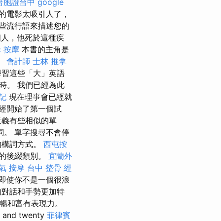
台胞證台中
google
的電影太吸引人了，
些流行語來描述您的
人，他死於這種疾
 按摩
本書的主角是
。
會計師
士林 推拿
學習這些「大」英語
時。 我們已經為此
記
現在理事會已經就
經開始了第一個試
意義有些相似的單
詞。 單字搜尋不會停
的構詞方式。
西屯按
大的後綴類別。
宜蘭外
氣 按摩
台中 整骨
經
即使你不是一個很浪
的對話和手勢更加特
流暢和富有表現力。
d twenty
菲律賓