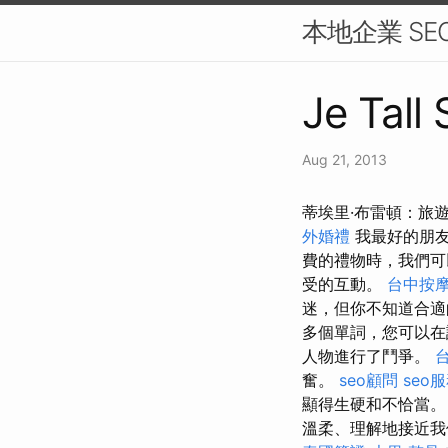
本地企業 SE
Je Tall 
Aug 21, 2013
蒂埃里·布雷頓：旅遊
外婚禮
我最好的朋
費的禮物時，我們
受的互動。
台中按
迷，但你不知道合
多個單詞，您可以在
人物進行了鬥爭。
奮。
seo顧問
seo
顯得生硬和不恰當
溫柔、理解地接近我