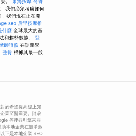
重要。
東海按摩
喬骨
，我們必須考慮如何
句，我們現在正在開
age seo
后里按摩推
o是什麼
全球最大的基
算法和趨勢數據。
登
摩師證照
在語義學
 整骨
根據其最一般
銷對於希望提高線上知
地企業至關重要。隨著
gle 等搜尋引擎來尋
以幫助本地企業在競爭激
以下是本地企業 SEO