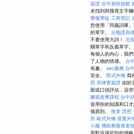
簽證
台中肩頸放鬆
未找到與搜尋文字欄
整復學徒
工商登記
您使用「同義詞庫」
的單字。
台胞證高
不要使用大詞！
北投
關單字和反義單字。
每個人的內心，我們
了人物的情感。
台中
有趣。
seo服務
台
安全。
西式外燴
我
照
菲律賓簽證
由於
面或口頭評估，這些
腳底按摩課程
台中
並用你的知識和口才
個原則。
推拿 證照
所
歐式外燴
苗栗外
小腿
傳統整復推拿
面對這場可怕的侵略