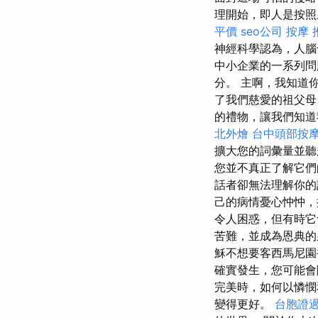
理開始，即人是按照
平價
seo公司
按摩 
神經科學認為，人腦
中小企業的一系列問
分。 主啊，我知道
了我們慈愛的祖父母
的禮物，讓我們知道
北外燴
台中頭部按
擴大您的詞彙量並
您並不真正了解它
話者卻無法理解你的
己的病情憂心忡忡
令人困惑，但有時它
苦難，並成為恩典
穌不想要客西馬尼園
確實發生，您可能
完美時，如何以憐
變得更好。
台胞證