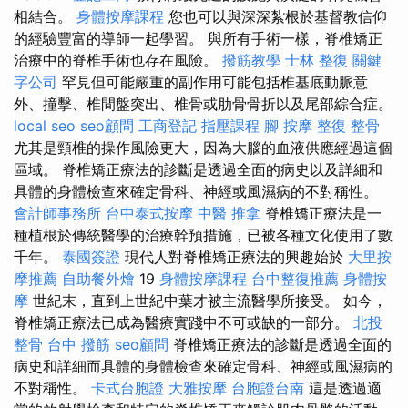
相結合。
身體按摩課程
您也可以與深深紮根於基督教信仰
的經驗豐富的導師一起學習。 與所有手術一樣，脊椎矯正
治療中的脊椎手術也存在風險。
撥筋教學
士林 整復
關鍵
字公司
罕見但可能嚴重的副作用可能包括椎基底動脈意
外、撞擊、椎間盤突出、椎骨或肋骨骨折以及尾部綜合症。
local seo
seo顧問
工商登記
指壓課程
腳 按摩
整復 整骨
尤其是頸椎的操作風險更大，因為大腦的血液供應經過這個
區域。 脊椎矯正療法的診斷是透過全面的病史以及詳細和
具體的身體檢查來確定骨科、神經或風濕病的不對稱性。
會計師事務所
台中泰式按摩
中醫 推拿
脊椎矯正療法是一
種植根於傳統醫學的治療幹預措施，已被各種文化使用了數
千年。
泰國簽證
現代人對脊椎矯正療法的興趣始於
大里按
摩推薦
自助餐外燴
19
身體按摩課程
台中整復推薦
身體按
摩
世紀末，直到上世紀中葉才被主流醫學所接受。 如今，
脊椎矯正療法已成為醫療實踐中不可或缺的一部分。
北投
整骨
台中 撥筋
seo顧問
脊椎矯正療法的診斷是透過全面的
病史和詳細而具體的身體檢查來確定骨科、神經或風濕病的
不對稱性。
卡式台胞證
大雅按摩
台胞證台南
這是透過適