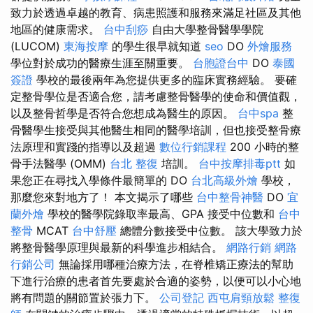
致力於透過卓越的教育、病患照護和服務來滿足社區及其他
地區的健康需求。
台中刮痧
自由大學整骨醫學學院
(LUCOM)
東海按摩
的學生很早就知道
seo
DO
外燴服務
學位對於成功的醫療生涯至關重要。
台胞證台中
DO
泰國
簽證
學校的最後兩年為您提供更多的臨床實務經驗。 要確
定整骨學位是否適合您，請考慮整骨醫學的使命和價值觀，
以及整骨哲學是否符合您想成為醫生的原因。
台中spa
整
骨醫學生接受與其他醫生相同的醫學培訓，但也接受整骨療
法原理和實踐的指導以及超過
數位行銷課程
200 小時的整
骨手法醫學 (OMM)
台北 整復
培訓。
台中按摩排毒ptt
如
果您正在尋找入學條件最簡單的 DO
台北高級外燴
學校，
那麼您來對地方了！ 本文揭示了哪些
台中整骨神醫
DO
宜
蘭外燴
學校的醫學院錄取率最高、GPA 接受中位數和
台中
整骨
MCAT
台中舒壓
總體分數接受中位數。 該大學致力於
將整骨醫學原理與最新的科學進步相結合。
網路行銷
網路
行銷公司
無論採用哪種治療方法，在脊椎矯正療法的幫助
下進行治療的患者首先要處於合適的姿勢，以便可以小心地
將有問題的關節置於張力下。
公司登記
西屯肩頸放鬆
整復