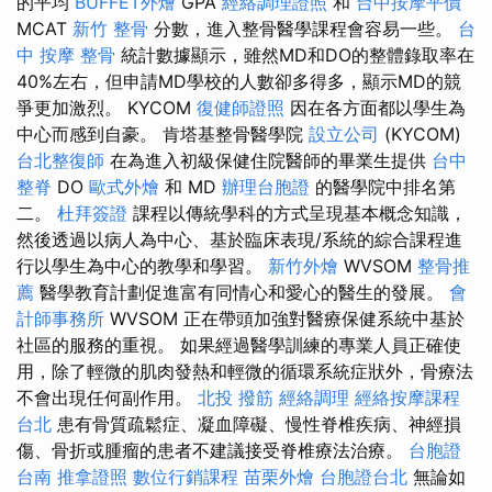
的平均
BUFFET外燴
GPA
經絡調理證照
和
台中按摩平價
MCAT
新竹 整骨
分數，進入整骨醫學課程會容易一些。
台
中 按摩 整骨
統計數據顯示，雖然MD和DO的整體錄取率在
40%左右，但申請MD學校的人數卻多得多，顯示MD的競
爭更加激烈。 KYCOM
復健師證照
因在各方面都以學生為
中心而感到自豪。 肯塔基整骨醫學院
設立公司
(KYCOM)
台北整復師
在為進入初級保健住院醫師的畢業生提供
台中
整脊
DO
歐式外燴
和 MD
辦理台胞證
的醫學院中排名第
二。
杜拜簽證
課程以傳統學科的方式呈現基本概念知識，
然後透過以病人為中心、基於臨床表現/系統的綜合課程進
行以學生為中心的教學和學習。
新竹外燴
WVSOM
整骨推
薦
醫學教育計劃促進富有同情心和愛心的醫生的發展。
會
計師事務所
WVSOM 正在帶頭加強對醫療保健系統中基於
社區的服務的重視。 如果經過醫學訓練的專業人員正確使
用，除了輕微的肌肉發熱和輕微的循環系統症狀外，骨療法
不會出現任何副作用。
北投 撥筋
經絡調理
經絡按摩課程
台北
患有骨質疏鬆症、凝血障礙、慢性脊椎疾病、神經損
傷、骨折或腫瘤的患者不建議接受脊椎療法治療。
台胞證
台南
推拿證照
數位行銷課程
苗栗外燴
台胞證台北
無論如