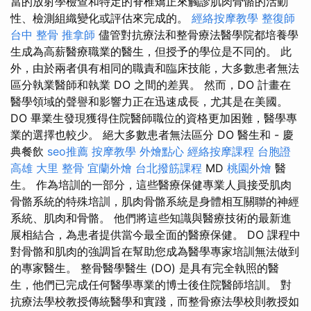
當的放射學檢查和特定的脊椎矯正來觸診肌肉骨骼的活動
性、檢測組織變化或評估來完成的。
經絡按摩教學
整復師
台中 整骨
推拿師
儘管對抗療法和整骨療法醫學院都培養學
生成為高薪醫療職業的醫生，但授予的學位是不同的。 此
外，由於兩者俱有相同的職責和臨床技能，大多數患者無法
區分執業醫師和執業 DO 之間的差異。 然而，DO 計畫在
醫學領域的聲譽和影響力正在迅速成長，尤其是在美國。
DO 畢業生發現獲得住院醫師職位的資格更加困難，醫學專
業的選擇也較少。 絕大多數患者無法區分 DO 醫生和 - 慶
典餐飲
seo推薦
按摩教學
外燴點心
經絡按摩課程
台胞證
高雄
大里 整骨
宜蘭外燴
台北撥筋課程
MD
桃園外燴
醫
生。 作為培訓的一部分，這些醫療保健專業人員接受肌肉
骨骼系統的特殊培訓，肌肉骨骼系統是身體相互關聯的神經
系統、肌肉和骨骼。 他們將這些知識與醫療技術的最新進
展相結合，為患者提供當今最全面的醫療保健。 DO 課程中
對骨骼和肌肉的強調旨在幫助您成為醫學專家培訓無法做到
的專家醫生。 整骨醫學醫生 (DO) 是具有完全執照的醫
生，他們已完成任何醫學專業的博士後住院醫師培訓。 對
抗療法學校教授傳統醫學和實踐，而整骨療法學校則教授如