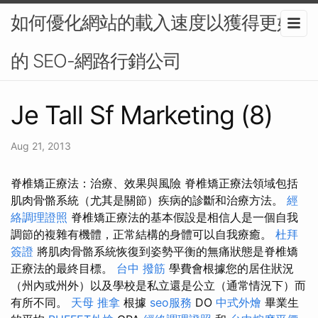
如何優化網站的載入速度以獲得更好
的 SEO-網路行銷公司
Je Tall Sf Marketing (8)
Aug 21, 2013
脊椎矯正療法：治療、效果與風險 脊椎矯正療法領域包括
肌肉骨骼系統（尤其是關節）疾病的診斷和治療方法。
經
絡調理證照
脊椎矯正療法的基本假設是相信人是一個自我
調節的複雜有機體，正常結構的身體可以自我療癒。
杜拜
簽證
將肌肉骨骼系統恢復到姿勢平衡的無痛狀態是脊椎矯
正療法的最終目標。
台中 撥筋
學費會根據您的居住狀況
（州內或州外）以及學校是私立還是公立（通常情況下）而
有所不同。
天母 推拿
根據
seo服務
DO
中式外燴
畢業生