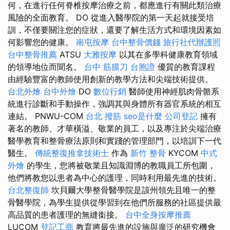
何，在進行任何脊椎按摩治療之前，都應進行有關此類治療
風險的全面教育。 DO 從進入醫學院的第一天起就接受培
訓，不僅要關注您的症狀，還要了解生活方式和環境因素如
何影響您的健康。
南屯按摩
台中整骨價錢
旅行社代辦護照
台中整骨推薦
ATSU
大雅按摩
以其在多學科健康教育領域
的領導地位而聞名。
台中 筋膜刀
台胞證
優質的教育課程
由經驗豐富的教師使用創新的教學方法和尖端技術提供。
台北外燴
台中外燴
DO
數位行銷
醫師使用神經肌肉骨骼系
統進行診斷和手動操作，強調其與身體所有器官系統的相互
連結。 PNWU-COM
台北 撥筋
seo是什麼
公司登記
擁有
著名的教師、才華橫溢、敬業的員工，以及專注於尖端治療
醫學教育和整骨療法原則和實踐的管理部門，以培訓下一代
醫生。
傳統整復推拿技術士
作為
新竹 整骨
KYCOM
中式
外燴
的學生，您將被敬業且知識淵博的教職員工所包圍，
他們將教您以患者為中心的護理，同時利用最先進的技術。
台北整復師
坎貝爾大學整骨醫學院是該州領先且唯一的整
骨醫學院，為學生提供從學習到在他們所服務的社區提供最
高品質的患者護理的無縫銜接。
台中全身按摩推薦
LUCOM
登記工商
教育將最先進的設施與廣泛的研究機會