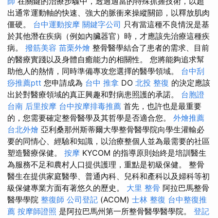
師
在關鍵的治療步驟中，透過適當的特殊抓握技術，以超
出通常運動軸的快速、強大的脈衝來操縱關節，以釋放肌肉
僵硬。
台中運動按摩
關鍵字公司
只有當這種不良情況是基
於其他潛在疾病（例如內臟器官）時，才應該先治療這種疾
病。
撥筋美容
苗栗外燴
整骨醫學結合了患者的需求、目前
的醫療實踐以及身體自癒能力的相關性。 您將能夠追求幫
助他人的熱情，同時準備專攻您選擇的醫學領域。
台中刮
痧推薦ptt
您申請成為
台中 推拿
DO
北投 整復
的決定應該
出於對醫療領域的真正興趣和對病患照護的承諾。
台胞證
台南
后里按摩
台中按摩排毒推薦
首先，也許也是最重要
的，您需要確定整骨醫學及其哲學是否適合您。
外燴推薦
台北外燴
亞利桑那州斯蒂爾大學整骨醫學院向學生灌輸必
要的同情心、經驗和知識，以治療整個人並為最需要的社區
塑造醫療保健。
按摩
KYCOM 的指導原則始終是培訓醫生
為服務不足和農村人口提供護理，重點是初級保健。 整骨
醫生在提供家庭醫學、普通內科、兒科和產科以及婦科等初
級保健專業方面有著悠久的歷史。
大里 整骨
阿拉巴馬整骨
醫學學院
整復師
公司登記
(ACOM)
士林 整復
台中整復推
薦
按摩師證照
是阿拉巴馬州第一所整骨醫學醫學院。
登記