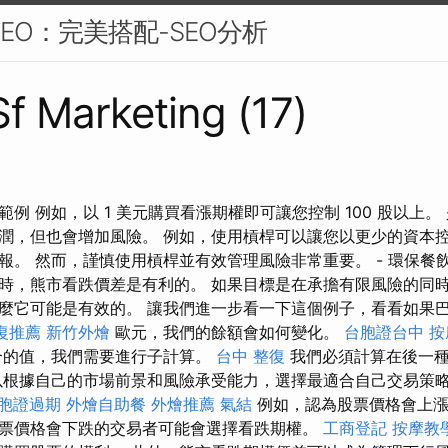
EO：完美搭配-SEO分析
Sf Marketing (17)
例 例如，以 1 美元購買看漲期權即可讓您控制 100 股以上
潤，但也會增加風險。 例如，使用槓桿可以讓您以更少的資本
報。 然而，謹慎使用槓桿並有效管理風險非常重要。 - 環保餐
時，熊市看跌價差是有利的。 如果目標是在承擔有限風險的同
麼它可能是有效的。 讓我們進一步看一下這個例子，看看如果
復推薦
新竹外燴
歐元，我們的餘額會如何變化。
台胞證台中
按
合的值，我們需要進行子計算。
台中 整復
我們必須計算在後一種
以根據自己的市場前景和風險承受能力，選擇最適合自己交易策
胞證過期
外燴自助餐
外燴推薦
氣結
例如，認為股票價格會上漲
票價格會下跌的交易者可能會選擇看跌期權。
工商登記
按摩教