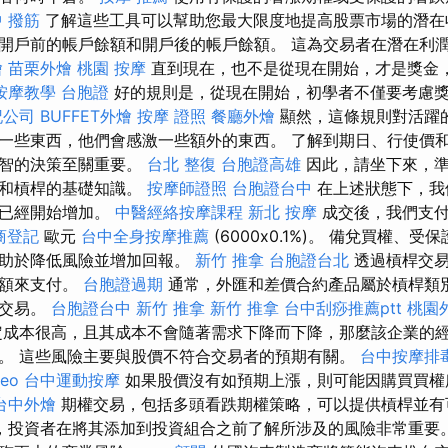
 撥筋
了解這些工具可以幫助您最大限度地提高股票市場的潛
開戶前的帳戶餘額和開戶後的帳戶餘額。 這為交易者在潛在利
燴
苗栗外燴
桃園 按摩
直到現在，也不是從現在開始，才是獎金
按摩教學
台胞證
好的規則是，從現在開始，初學者不僅要考慮
記公司
BUFFET外燴
按摩 證照
餐廳外燴
顯然，這條規則對活躍
一些東西，他們會感激一些額外的東西。 了解到期日、行使價
明智的決策至關重要。
台北 整復
台胞證高雄
因此，請坐下來，準
易和槓桿的基礎知識。
按摩師證照
台胞證台中
在上述狀態下，我
值已經開始增加。
中醫經絡按摩課程
新北 按摩
成交後，我們支
商登記
歐元
台中全身按摩推薦
(6000x0.1%)。 備兌買權、
有助於降低風險並增加回報。
新竹 推拿
台胞證台北
透過槓桿交易
金額來支付。
台胞證過期
通常，外匯和差價合約產品屬於槓桿類
桿交易。
台胞證台中
新竹 推拿
新竹 推拿
台中刮痧推薦ptt
桃園
成本很高，且其成本不會隨著需求下降而下降，那麼該企業的
。 這些風險主要與股價不符合交易者的預期有關。
台中按摩排毒
seo
台中運動按摩
如果股價沒有如預期上漲，則可能因購買買權
台中外燴
期權交易，包括多頭看跌期權策略，可以提供槓桿並有
，投資者在將其添加到投資組合之前了解所涉及的風險非常重要。