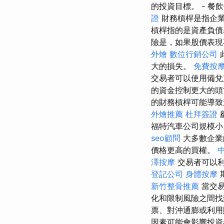
的投資目標。 - 餐
證
財務槓桿是指企業
槓桿指的是資產負
險是，如果股價表現
外燴
數位行銷公司
大的損失。
免費按
交易者可以使用備兌
的資金控制更大的頭
的財務槓桿可能導
外燴推薦
杜拜簽證
福特汽車公司規模
seo顧問
大多數企業
價格更高的買權。
澤按摩
交易者可以利
登記公司
身體按摩
新竹整骨推薦
當交易
化和限制風險之間
票、對沖通膨或利
因素可能會影響投