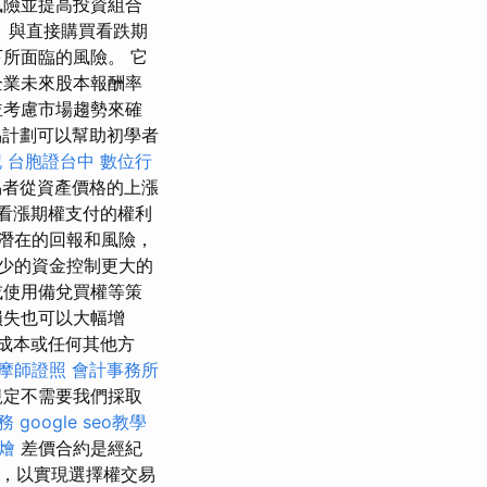
風險並提高投資組合
 與直接購買看跌期
所面臨的風險。 它
企業未來股本報酬率
並考慮市場趨勢來確
易計劃可以幫助初學者
記
台胞證台中
數位行
易者從資產價格的上漲
看漲期權支付的權利
潛在的回報和風險，
少的資金控制更大的
或使用備兌買權等策
損失也可以大幅增
成本或任何其他方
摩師證照
會計事務所
規定不需要我們採取
服務
google seo教學
燴
差價合約是經紀
響，以實現選擇權交易