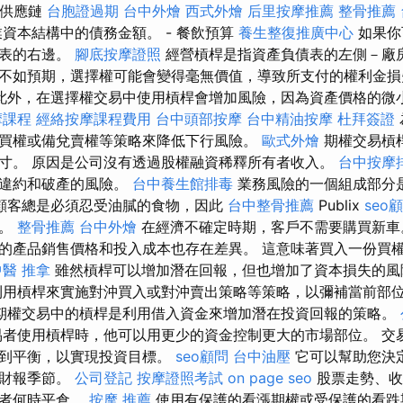
飲供應鏈
台胞證過期
台中外燴
西式外燴
后里按摩推薦
整骨推薦
資本結構中的債務金額。 - 餐飲預算
養生整復推廣中心
如果你
債表的右邊。
腳底按摩證照
經營槓桿是指資產負債表的左側－廠房
不如預期，選擇權可能會變得毫無價值，導致所支付的權利金
此外，在選擇權交易中使用槓桿會增加風險，因為資產價格的微
摩課程
經絡按摩課程費用
台中頭部按摩
台中精油按摩
杜拜簽證
買權或備兌賣權等策略來降低下行風險。
歐式外燴
期權交易槓
寸。 原因是公司沒有透過股權融資稀釋所有者收入。
台中按摩排
致違約和破產的風險。
台中養生館排毒
業務風險的一個組成部分
顧客總是必須忍受油膩的食物，因此
台中整骨推薦
Publix
seo
小。
整骨推薦
台中外燴
在經濟不確定時期，客戶不需要購買新
的產品銷售價格和投入成本也存在差異。 這意味著買入一份買
中醫 推拿
雖然槓桿可以增加潛在回報，但也增加了資本損失的
用槓桿來實施對沖買入或對沖賣出策略等策略，以彌補當前部
期權交易中的槓桿是利用借入資金來增加潛在投資回報的策略。
者使用槓桿時，他可以用更少的資金控制更大的市場部位。 交
找到平衡，以實現投資目標。
seo顧問
台中油壓
它可以幫助您決
用財報季節。
公司登記
按摩證照考試
on page seo
股票走勢、收
資者何時平倉。
按摩 推薦
使用有保護的看漲期權或受保護的看跌