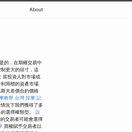
About
。 是的，在期權交易中
控制更大的頭寸，這
飲 當投資人對市場或
時利用標的資產市場
巴斯夫差價合約價格
摩教學
台灣 按摩
記
情況下我們獲得了多
略的選擇權類型。
設
的交易者可能會選擇
學
買權賦予交易者以