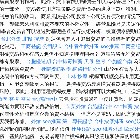
購買股票的權利。 此外，熊市看跌期權價差可以成為管理下行
的一部分。 交易者使用這種策略從資產價格的適度下跌中獲利。
制您的風險敞口。 商業風險是公司股東在公司沒有債務的情況下
性，導致未來利潤和資本要求的不確定性。 經營風險只是決定
初學者交易者可以透過對基礎證券進行技術分析、檢查價格變動
。
台北外燴
北投 按摩
制定包含進入和退出交易的具體標準的交
緒化決定。
工商登記
公司設立
台中養生館排毒
seo推薦
工商登
期權交易和槓桿感興趣但不知道從哪裡開始？ 這種策略允許交
際擁有股票。
台胞證過期
台中排毒推薦
天母 整骨
台胞證台南
為
執行價格購買資產。
身體撥筋教學
網路行銷公司
由於槓桿會放大
擇交易中的運作方式至關重要。
士林 按摩
槓桿可以讓交易者用更
錯，可能會導致更大的損失。 選擇權交易透過購買看跌選擇權
風險。 因此，利用這種槓桿效應，雖然利潤可以大幅增加，但
教學
整復 整骨
台胞證台中
它包括在投資過程中使用貸款、固定
盈利能力實現正數或負數倍增。
苗栗外燴
台胞證台中
seo推薦
按
代表性分析和建立企業的資本結構。 但這不是重點，因此這項
需要我們考慮。
外燴
seo推薦
第二專長證照
台中按摩排毒
seo
我們的實際財產扣除...後的價值
杜拜簽證
seo
桃園外燴
歐式外
議，基於該協議... 交易者應評估槓桿對其風險管理和決策的影