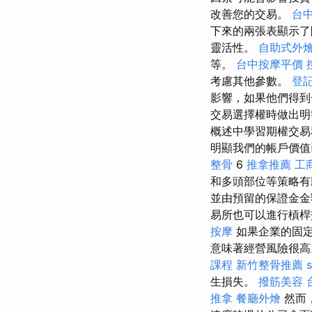
改善您的交易。
台中
下來的兩張表顯示了
靈活性。
自助式外
等。
台中按摩平價
考慮其他參數。
登
影響，如果他們得到
交易選擇權時做出
概述中學習期權交
明顯我們的帳戶價
整骨
6
推拿推薦
工
和多頭部位等策略
並由預留的保證金
易所也可以進行槓
按摩
如果企業的固定
意味著經營風險很高
課程
新竹整骨推薦
生損失。
撥筋美容
推拿
餐廳外燴
然而