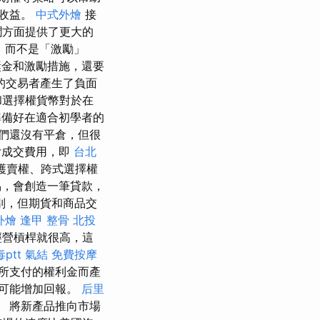
在收益。
中式外燴
接
潤方面提供了更大的
，而不是「激勵」
獎金和激勵措施，還要
的交易者產生了負面
和選擇權貨幣對於在
備好在適合初學者的
們還沒有平倉，但很
付成交費用，即
台北
受保護賣權、跨式選擇權
，會創造一筆貸款，
別，但期貨和商品交
外燴
逢甲 整骨
北投
經營槓桿就很高，這
ptt
氣結
免費按摩
所支付的權利金而產
可能增加回報。
后里
 將新產品推向市場