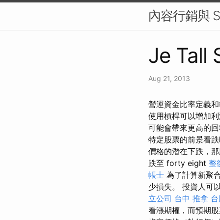
內容行銷與 S
Je Tall 
Aug 21, 2013
營運資金比率定義和範
使用槓桿可以增加利
可能會帶來更高的回
特定股票的前景看跌
價格的潛在下跌，那
跌至 forty eight
整
帳士
為了計算新聚
少損失。 投資人可
立公司
台中 推拿
台
看漲期權，而預期股