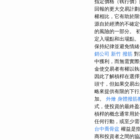
指定價格（執行價）
回報的更大交易計劃
權相比，它有助於限
源自於經濟的不確定
的風險的一部分。 
定入場點和出場點
保持紀律並避免情
銷公司
新竹 撥筋
對
中獲利，而無需實
金使交易者有權以
因此了解槓桿在選
頭寸，但如果交易出
略來提供有限的下行
加。
外燴
身體撥筋
式，使投資的最終
槓桿的概念通常用於
任何行動，或至少
台中喬骨盆
權益是指
商和投資者之間的協