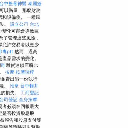
台中整骨神醫
泰國簽
可以衡量，那麼財務
和設備側。 一種風
損失。
設立公司
台北
小變化可能會導致巨
為了管理這些風險，
桿允許交易者以更少
毒ptt
然而，過高
是產品需求的變化。
顧問
雜貨連鎖店將比
車。
按摩
按摩課程
權並賣出另一份執行
風險。
推拿
台中輕井
位的損失。
工商登記
公司登記
全身按摩
易者必須在回報最大
定是否投資股息股
益報告和股息支付等
期權等策略可以幫助