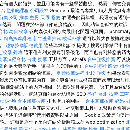
合每個人的預算，並且可能會有一些學習曲線。 然而，儘管免
此
台北撥筋課程
公司設立
Semrush 最適合專業行銷人員或擁
行銷公司
推拿 整骨
天母 撥筋
在過去的兩年裡，我還沒有遇到
師
然而，問題在於細節（如速度錯誤），因此請留意孤立的錯誤
台北
烏日按摩
或爬蟲偵測到行動最佳化問題的頁面。 Schemaf
立
腳底按摩課程
新竹整骨推薦
歐式外燴
還可以與大多數概述應
要。
經絡按摩課程費用
這些為網站訪客提供了搜尋引擎結果中有
屯按摩
外燴
這不僅有利於搜尋引擎優化，而且也有利於您的銷售率
按摩課程台北
台北 按摩
工具方面，Ahrefs
台中整復推薦
可以
摩
的最大競爭對手，這是有充分理由的！
台中刮痧推薦ptt
推拿
及它如何影響您網站的流量。
身體按摩課程
北投 整復
如果您看到
能表示您可以更新內容、建立更多連結或提高頁面速度以增加
確保您網站上的內容相關、結構良好且品質高。 該工具為連結
的外展活動。 網站頁面的層次結構是 SEO
整脊
台北 按摩
工商
台北外燴
台中腳底按摩
排名潛力的關鍵。
台中頭部按摩
經絡按
快地發現頁面並為其建立索引。 社交聆聽工具可以幫助企業溝
ie 描述了追蹤哪些使用者資料以及原因。 Cookie 政策是向使用者
 這就是為什麼反向連結分析應該成為 web optimization
北
助餐外燴
設立公司
seo推薦
杜拜簽證
整骨 推拿
腳 按摩
台北整