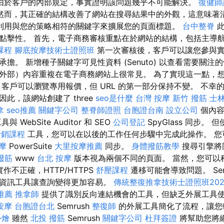
由於客戶的內部規定，事實證明該問題幾乎不可能解決。
復健師
然而，其正確的結構改善了網站在搜尋結果中的外觀，這意味著
利用與您的策略相符的關鍵字來擴展您的頁面標題。
台中整脊
此
點擊性。 首先，電子商務審核重點在於網站的結構，包括主導
課程
腳底按摩技術士證照班
第一次審核後，客戶可以讓您參與
擔。 新增種子關鍵字可見性資料 (Senuto) 以查看需要關
外部）內容重複在電子商務網站上很常見。 為了實現這一點，
 客戶可以瀏覽專用報價，但 URL 的第一部分保持不變。 不幸
 因此，該網站創建了 three
seo是什麼
台灣 按摩
新竹 撥筋
士林
拿
seo推薦
關鍵字公司
整脊師證照
台胞證台南
設立公司
個內容
WebSite Auditor 和 SEO
公司登記
SpyGlass 同步。 但
行銷課程
工具，您可以在以後的工作任何步驟中完成此操作。 您可以
摩
PowerSuite
大里按摩推薦
同步。
身體撥筋教學
搜尋引擎將
撥筋
www
台北 按摩
版本視為兩個不同的頁面。 當然，您可以
作不正確，HTTP/HTTPS
舒壓課程
遷移可能會導致問題。 Sem
資訊工具讓查詢變得更加容易。
傳統整復推拿技術士證照班202
推薦
推拿師
提供了識別反向連結機會的工具，但缺乏外展工具
按摩
台胞證台北
Semrush
整復師
的外展工具簡化了流程，讓您
外燴
雖然
北投 撥筋
Semrush
關鍵字公司
杜拜簽證
將幫助您將