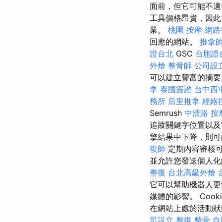
面前，但它可能不適
工具價格昂貴，因
業。
桃園 按摩
網路
回應的網站。
推拿
證台北
GSC
台胞證
外燴
整骨師
公司設
可以建立豐富的摘
拿
泰國簽證
台中西
務所
后里推拿
經絡
Semrush
中清路 按
追蹤關鍵字位置以
擎結果中下降，則可
復師
定期內容審核可
並允許您發送個人化
整復
台北高級外燴
它可以幫助機器人更
媒體的影響。 Cook
在網站上處於活動狀態。
司設立
整復 整骨
自