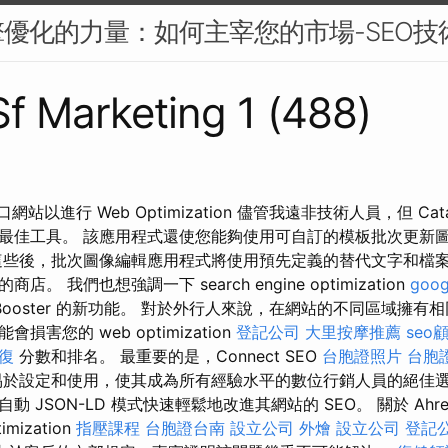
優化的力量：如何主宰您的市場-SEO技
 Sf Marketing 1 (488)
入口網站以進行 Web Optimization 儘管我遠非技術人員，但 C
最佳工具。 該應用程式還使您能夠使用可自訂的模板批次更新
這些後，批次圖像編輯應用程式將使用預先定義的替代文字和檔
。 我們也想強調一下 search engine optimization
goo
Booster 的新功能。 對於外行人來說，在網站的不同區域擁有
害您的 web optimization
登記公司
大里按摩推薦
seo
復
分數和排名。 最重要的是，Connect SEO
台胞證照片
台胞
於設定和使用，使其成為所有經驗水平的數位行銷人員的絕佳選擇。 
JSON-LD 模式快速輕鬆地改進其網站的 SEO。 關於 Ahrefs 
mization
指壓課程
台胞證台南
設立公司
外燴
設立公司
登記