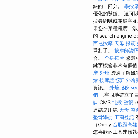
缺的一部分。
學按
優化的關鍵。 這可以
搜尋網域或關鍵字並
果您在某種程度上涉足 we
的 search engine o
西屯按摩
天母 撥筋
爭對手。
按摩師證
合。
全身按摩
您還
鍵字機會非常有價
摩
外燴
透過了解競
燴
按摩證照班
外燴
資訊。
外燴服務
se
銷
已牢固地確立了自
課
CMS
北投 整復
(
連結是用純
天母 整
整骨學徒
工商登記
（Onely
台胞證高雄
您喜歡的工具連續執