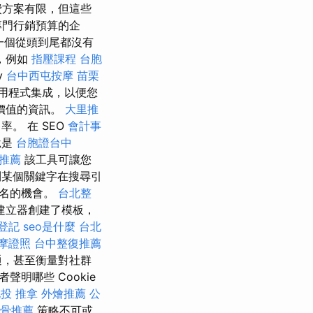
費方案有限，但這些
有專門行銷預算的企
一個從頭到尾都沒有
，例如
指壓課程
台胞
y
台中西屯按摩
苗栗
用程式集成，以便您
價值的資訊。
大里推
。 在 SEO
會計事
說是
台胞證台中
推薦
該工具可讓您
某個關鍵字在搜尋引
排名的機會。
台北整
建立器創建了模板，
登記
seo是什麼
台北
摩證照
台中整復推薦
通，甚至衡量對社群
聲明哪些 Cookie
投 推拿
外燴推薦
公
骨推薦
策略不可或