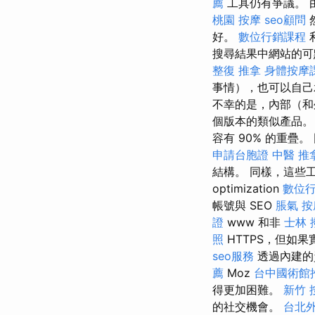
薦
工具仍有爭議。 
桃園 按摩
seo顧問
好。
數位行銷課程
搜尋結果中網站的可
整復 推拿
身體按摩
事情），也可以自己承
不幸的是，內部（和
個版本的類似產品。
容有 90% 的重疊。
申請台胞證
中醫 推
結構。 同樣，這些工具與 
optimization
數位
帳號與 SEO
脹氣 按
證
www 和非
士林 
照
HTTPS，但如果實
seo服務
透過內建的
薦
Moz
台中國術館
得更加困難。
新竹 
的社交機會。
台北