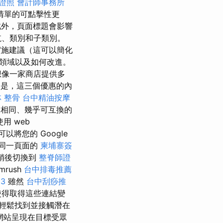
證照
會計師事務所
清單的可點擊性更
外，頁面標題會影響
航、類別和子類別。
實施建議（這可以簡化
注的領域以及如何改進。
想像一家商店提供多
的是，這三個優惠的內
 整骨
台中精油按摩
相同、幾乎可互換的
使用 web
將您的 Google
同一頁面的
柬埔寨簽
稍後切換到
整脊師證
rush
台中排毒推薦
3
雖然
台中刮痧推
使得取得這些連結變
輕鬆找到並接觸潛在
網站呈現在目標受眾