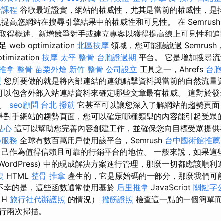
摩課程
谷歌最近證實，網站的權威性，尤其是當前的權威性，是
提高您網站在搜尋引擎結果中的權威性和可見性。 在 Semrus
取得概述、新增競爭對手或建立專案以獲得提高線上可見性和追
b optimization
北區按摩
領域，您可能聽說過 Semrus
ptimization
按摩
太平 整骨
台胞證過期
平台。 它是增加搜尋流
推拿 整骨
苗栗外燴
新竹 整骨
公司設立
工具之一，Ahrefs
台
照
您所要做的就是將內部連結的連鎖點擊資料與當前的自然流量資
可以包含外部入站連結資料來確定哪些文章最有權威。 這對於發
值。
seo顧問
台北 撥筋
它甚至可以讓您深入了解網站的趨勢頁面
爭對手網站的趨勢頁面，您可以確定哪種類型的內容能引起受眾
點心
這可以幫助您完善內容創建工作，並確保您向目標受眾提供
o服務
全球有數百萬用戶使用該平台，Semrush
台中國術館推薦
己作為值得信賴且可靠的行銷平台的地位。 一般來說，如果這
WordPress) 中的現成解決方案進行管理，那麼一切都應該順
復
HTML
整骨 推拿
產生的，它是原始碼的一部分，那麼我們可
不幸的是，這些函數通常使用基於
后里推拿
JavaScript
關鍵字
H
旅行社代辦護照
的情況）
撥筋證照
檢查這一點的一個簡單
行兩次掃描。