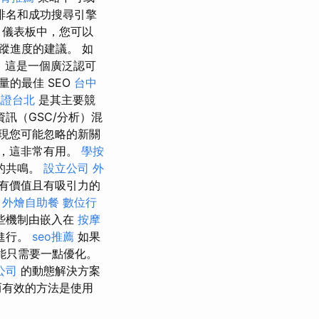
排名和成功搜尋引擎
h 儀表板中，您可以
蹤進度的建議。 如
h，這是一個廣泛認可
量的最佳 SEO
台中
胞證台北
是其主要競
訊（GSC/分析）混
現您可能忽略的新關
，這非常有用。
學按
的共鳴。
設立公司
外
有價值且有吸引力的
外燴自助餐
數位行
些機制由嵌入在
按摩
利進行。
seo推薦
如果
能只需要一點優化。
公司
的動態解決方案
而有效的方法是使用