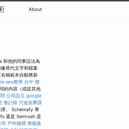
術
About
ata 和他的同事設法為
圖像替代文字和檔案
案名稱範本自動將新
gle seo教學
台中 撥
相同的內容（或從其他
顧問
公司設立
google
證
會計師
穴道按摩課
Schemafy 專
還是 Semrush 是
公司
戶外婚禮
整復推