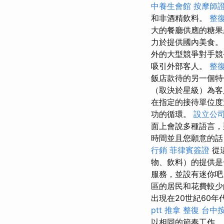
中養生會館
按摩師
和非酒精飲料。
整
大的餐廳供應的糖果
力於提供國內美食
外的大型競爭對手競
吸​​引外部客人。
整復
飯店款待的另一個特
（取決於星級）為客
在指定的接待單位度
功的循環。
設立公
面上會說多種語言
時間並且您願意的話
行銷
菲律賓簽證
從
物、飲料）的提供
服務，並設有迷你
區的居民和花費較少
出現在20世紀60
ptt
推拿 整復
台中
以相同的節奏工作。