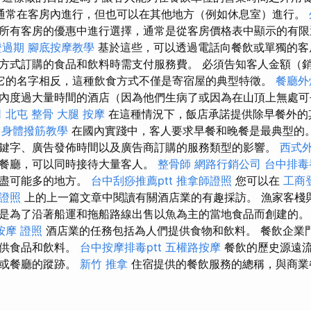
通常在客房內進行，但也可以在其他地方（例如休息室）進行。
所有客房的優惠中進行選擇，通常是從客房價格表中顯示的有限
證過期
腳底按摩教學
基於這些，可以透過電話向餐飲或單獨的客
方式訂購的食品和飲料時需支付服務費。 必須告知客人金額（
它的名字相反，這種飲食方式不僅是寄宿屋的典型特徵。
餐廳外
內度過大量時間的酒店（因為他們生病了或因為在山頂上無處
司
北屯 整骨
大腿 按摩
在這種情況下，飯店承諾提供除早餐外的
身體撥筋教學
在國內實踐中，客人要求早餐和晚餐是最典型的。
鍵字、廣告發佈時間以及廣告商訂購的服務類型的影響。
西式
餐廳，可以同時接待大量客人。
整骨師
網路行銷公司
台中排毒
請盡可能多的地方。
台中刮痧推薦ptt
推拿師證照
您可以在
工商
 證照
上的上一篇文章中閱讀有關酒店業的有趣採訪。 漁家客棧
是為了沿著船運和拖船路線出售以魚為主的當地食品而創建的
按摩 證照
酒店業的任務包括為人們提供食物和飲料。 餐飲企業
提供食品和飲料。
台中按摩排毒ptt
五權路按摩
餐飲的歷史源遠
棧或餐廳的蹤跡。
新竹 推拿
住宿提供的餐飲服務的總稱，與商業