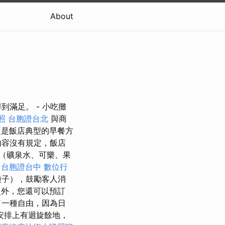
About
滿足。 - 小吃攤
照
台胞證台北
與商
是飯店典型的早餐方
內容沒有規定，飯店
（礦泉水、可樂、果
台胞證台中
數位行
種子），鼓勵客人消
之外，您還可以預訂
了一種自由，因為日
安排上有迴旋餘地，