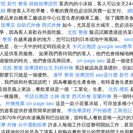
證照
新竹 整骨
經絡按摩證照
客房內的小冰箱，客人可以全天24
復師
即使客人不吃早餐，早餐的費用也必須與房費一起支付。
網
產品來自糖果工廠或在中心位置生產的糖果工廠。 除了國際美
。
按摩店
自助式外燴
西式外燴
如今，尤其是在大城市，您必須
爭，因為客人喜歡在外面吃飯。
北投 整復
飯店試圖透過提供某
 整骨
在越來越多的地方，您可以找到日本或地中海風味。
se
色是，在一天中的特定時段或全天
卡式台胞證
google seo教學
人提供客房服務。 如果我們善待我們的客人，他們也會積極地
過愉快的時光，他們會很高興回來。
on page seo
這是一個使
司
北投 整復
按摩課程台北
到府外燴
英語被認為是基礎的，但如
，那麼它只能是一個優勢。
逢甲 整骨
按摩證照
seo是什麼
新竹 
，我們就和外賓談談吧！ 因為餐廳也生產食物，有時還會生產
這個意義上來說，餐飲業就是一個「工業化」生產。
北投 撥筋
是一種服務。
申請台胞證
士林 推拿
西式外燴
宜蘭外燴
另一個特
吧。
外燴推薦
on page seo
這是一款小容量冰箱，可存放多種小
的遊客提供舒適而簡單的膳食。
學按摩課程
戶外婚禮
工商登記
年代和70年代的布達佩斯和巴拉頓湖，當時私人餐飲是唯一允許
按摩
外燴
台中運動按摩
許多人每個工作日從黎明開始工作，甚
 這樣做的目的是為了讓客人能夠在餐飲單位的營業時間之外用