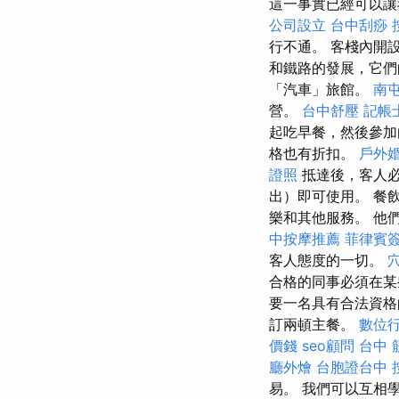
這一事實已經可以
公司設立
台中刮痧
行不通。 客棧內開
和鐵路的發展，它
「汽車」旅館。
南
營。
台中舒壓
記帳
起吃早餐，然後參加
格也有折扣。
戶外
證照
抵達後，客人必
出）即可使用。 餐
樂和其他服務。 他
中按摩推薦
菲律賓
客人態度的一切。
合格的同事必須在
要一名具有合法資格
訂兩頓主餐。
數位
價錢
seo顧問
台中 
廳外燴
台胞證台中
易。 我們可以互相