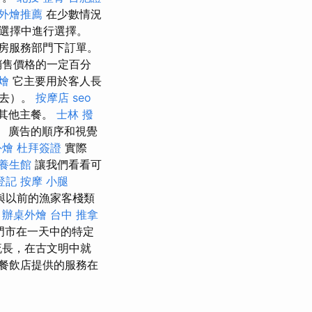
外燴推薦
在少數情況
選擇中進行選擇。
房服務部門下訂單。
銷售價格的一定百分
燴
它主要用於客人長
可去）。
按摩店
seo
其他主餐。
士林 撥
 廣告的順序和視覺
外燴
杜拜簽證
實際
養生館
讓我們看看可
登記
按摩 小腿
與以前的漁家客棧類
。
辦桌外燴
台中 推拿
門市在一天中的特定
流長，在古文明中就
餐飲店提供的服務在