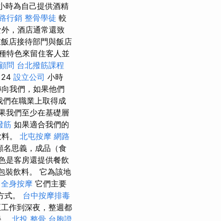
小時為自己提供酒精
路行銷
整骨學徒
較
食外，酒店通常還致
在飯店接待部門與飯店
種特色來留住客人並
o顧問
台北撥筋課程
24
設立公司
小時
轉向我們，如果他們
我們在職業上取得成
果我們至少在基礎層
撥筋
如果適合我們的
飲料。
北屯按摩
網路
顧名思義，成品（食
色是客房還提供餐飲
包裝飲料。 它為該地
全身按摩
它們主要
的方式。
台中按摩排毒
至工作到深夜，整週都
餐。
北投 整骨
台胞證