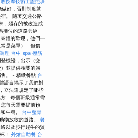
腳底按摩技術士證照班
能做好，否則制度就
宿。 隨著交通公路
末，殘存的被改造成
馬攤位的道路旁經
受團體的歡迎，他們一
常是菜單），但價
調理
台中 spa
撥筋
到登機證，出示（交
費）並提供相關的娛
。 - 精緻餐點
台
體語言揭示了我們對
，立法還規定了哪些
方，每個班級通常需
著您每天需要提前預
餐和午餐。
台中整骨
動物放牧的道路。
餐
網絡以及步行趕牛的貿
乾杯！
外燴自助餐
台