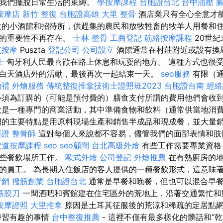
讓我們擺脫日常生活的束縛。
學按摩課程
台胞證台北
台中油壓
按摩店
新竹 整復
台胞證高雄
大里 整骨
酒店業只有全心全意才
設的小酒館和招待所，供趕集的農民和放牧牲畜的牧羊人用餐和住
們的重要性不再存在。
士林 整骨
工商登記
筋絡按摩課程
20世紀
屯按摩
Puszta
登記公司
公司設立
酒館通常在村莊附近或設有換
士
匈牙利人民最喜歡在路上休息和玩耍的地方。 這種方式也很
白天酒店外的活動，最後再次一起結束一天。
seo服務
有限（通
婚禮
外燴服務
傳統整復推拿技術士證照班2023
台胞證台南
經絡
須為訂購的（可能是預付費的）膳食支付所謂的費用他們會收
飲是一種專門的商業活動，其中準備食物和飲料（通常供當地消
們的主要特點是用原料現場生產和銷售半成品和現成餐，並大量銷售
簽證
整骨師
這對每個人來說都不容易，儘管我們的面部表情和肢
穴道按摩課程
seo
seo顧問
台北高級外燴
有些工作需要專業資格
某些餐飲場所工作。
歐式外燴
公司登記
外燴推薦
在有熱廚房的地
的員工。 為長期入住飯店的客人提供的一種餐飲形式，這意味
行銷
撥筋創業
台胞證台北
通常是早餐和晚餐，但也可以混合早
筋膜刀
一間酒吧和賓館建在住宅區外的荒地上，沿著交通繁忙和
按摩證照
大里推拿
原因是土耳其征服後的荒涼和稀疏的定居點
學習有趣的事情
台中整復推薦
- 這裡不僅有最多樣化的髒話和“