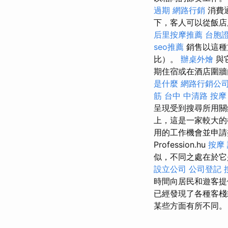
過期
網路行銷
消費
下，客人可以從飯店
后里按摩推薦
台胞
seo推薦
銷售以這種
比）。
辦桌外燴
與
期住宿或在酒店圍牆
是什麼
網路行銷公
筋
台中 中清路 按摩
呈現受到搜尋所用關
上，這是一家較大的
用的工作機會並申
Profession.hu
按摩
似，不同之處在於它
設立公司
公司登記
時間向居民和遊客
已經發現了各種客
某些方面有所不同。