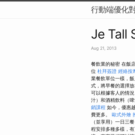
行動端優化對
Je Tall
Aug 21, 2013
餐飲業的秘密 在飯
位
杜拜簽證
經絡按
業餐飲單位一樣，飯
式，將早餐的選擇放
可以根據客人的情
汁）和酒精飲料（
銷課程
如今，優惠越
費更多。
歐式外燴
（並享用）一日三餐
程安排多種多樣，有