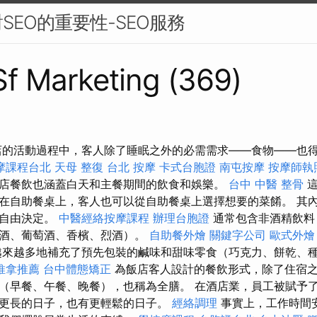
SEO的重要性-SEO服務
 Sf Marketing (369)
店的活動過程中，客人除了睡眠之外的必需需求——食物——也得到
摩課程台北
天母 整復
台北 按摩
卡式台胞證
南屯按摩
按摩師執
店餐飲也涵蓋白天和主餐期間的飲食和娛樂。
台中 中醫 整骨
這
在自助餐桌上，客人也可以從自助餐桌上選擇想要的菜餚。 其
況自由決定。
中醫經絡按摩課程
辦理台胞證
通常包含非酒精飲料
啤酒、葡萄酒、香檳、烈酒）。
自助餐外燴
關鍵字公司
歐式外燴
來越多地補充了預先包裝的鹹味和甜味零食（巧克力、餅乾、
推拿推薦
台中體態矯正
為飯店客人設計的餐飲形式，除了住宿
（早餐、午餐、晚餐），也稱為全膳。 在酒店業，員工被賦予
更長的日子，也有更輕鬆的日子。
經絡調理
事實上，工作時間