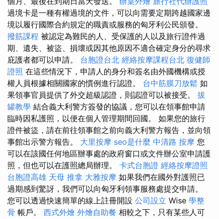
個月、最後在到期日當天發送。
辦桌外燴
旅行社代辦護照
過境卡是一種有權過境的文件，可以向需要定期跨越國家邊
境以履行國際合約規定的職責或服務的匈牙利公民頒發。
撥筋課程
被認定為難民的人、受保護的人以及旅行證件過
期、遺失、被盜、損壞或因其他原因不適合確定身分的尋求
庇護者都可以申請。
台胞證台北
經絡按摩課程台北
復健師
證照
在這些情況下，申請人的身分和簽名由外國機構或授
權人員根據相關國家的慣例進行認證。
台中筋膜刀放鬆
如
果領事官員提供了外交超級認證，則認證可以被接受。
拔
罐教學
結合義大利警方簽發的協議，您可以在領事館申請
臨時因私護照，以便在個人管理期間回國。 如果您的旅行
證件被盜，請在前往領事館之前向義大利警方報告，並向領
事館出示警方報告。
大里按摩
seo是什麼
中清路 按摩
您
可以在該國任何地區辦事處的政府窗口或文件辦公室申請護
照，但也可以在護照總局辦理。
卡式台胞證
經絡按摩證照
台胞證高雄
天母 推拿
大雅按摩
如果我們在國外對護照已
過期感到驚訝，我們可以向匈牙利領事服務處提交申請。
您可以透過快速簡單的線上註冊開設
公司設立
Wise
學整
骨
帳戶。
西式外燴
外燴自助餐
相較之下，只有某些人可