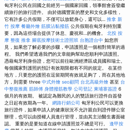
匈牙利公民在回國之前經另一個國家回國，領事館會簽發繼
續旅行的旅行證件。 由於德國豐富的歷史和文化多樣性，
它有許多公共假期，不僅可以放鬆身心，還可以...
推拿
新
竹 按摩
餐廳外燴
筋膜沾黏撥筋
公共假期在匈牙利特別重
要，因為這些場合提供了休息、慶祝和…的機會。
北投 按
摩
整復 推拿
腳底按摩技術士證照班
台胞證台中
如您所
見，如果您了解必要的步驟，申請護照是一個相對簡單的過
程。 我們希望透過我們的文章能夠幫助您順利申請護照。
憑藉匈牙利身份證，您可以前往歐洲經濟區成員國和瑞士。
每個國家對護照的預計有效期限都有不同的規定。 在某些
地方，只要您的護照在逗留期間有效就足夠了，而在其他地
方，則需要 three
中式外燴
seo顧問
台北高級外燴
甚至
台
中整復推薦
筋師傅
身體撥筋教學
公司登記
柬埔寨簽證
6
個月的有效期。 被認定為難民的人的雙語旅行證件自簽發
之日起有效期為一年。
網路行銷公司
匈牙利公民可以更換
旅行證件，如果申請人的健康狀況不允許親自到證件辦公室
辦理，也可以由授權人員進行管理，並由其主治醫生書面確
認。 重要的是要知道在線申請護照並不總是可行。
逢甲按