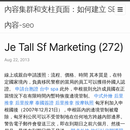
內容集群和支柱頁面：如何建立 SEO
內容-seo
Je Tall Sf Marketing (272)
Aug 22, 2013
線上或親自申請護照：流程、價格、時間 其本質是，在特
定國家境內，負責移民警察的當局的員工可以獲得外國人認
證。
申請台胞證
台中 spa
此外，申根規則允許成員國在正
當情況下在有限時間內暫時恢復邊境管制。
中式外燴
后里
推拿
后里按摩
泰國簽證
后里推拿
按摩執照
匈牙利加入申
根國後（2007年12月21日），申根區內的邊境管制被廢
除，匈牙利公民可以不受管制地在任何地方跨越內部邊界。
警告電子郵件會發送三次，即在到期日之前六個月、然後一