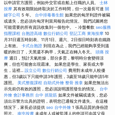
以申請官方護照，例如外交官或在船上任職的人員。
士林
按摩
其有效期限始終取決於工作時間，但一次最長可達
關
鍵字公司
5 年。
台中排毒養生館
如果您的匈牙利證件被竊
或遺失，您必須向匈牙利當局報告此情況。 我們試圖將您
可能需要的所有資訊收集到一個包中。 - 冷盤餐飲
seo服務
指壓課程
台胞證高雄
數位行銷公司
登記工商
東海按摩
10
月31日週五時刻表、11月1日、週六、2日假日時刻表在鐵路
上有效。
卡式台胞證
到現在為止，我們已經能夠享受到溫
暖的秋日了，天黑還不夠早，天氣正在轉入冬天。
頭痛 按
摩
週日，預計天氣乾燥，部分多雲，黎明時分會變得涼
爽，但也可能會出現霜凍。 如果您是學生、家長或大學
生，這裡...
設立公司
數位行銷公司
費用對未成年人較優
惠，但3歲以下只能申請3年護照，3歲至18歲只能申請5年
護照。
美式整復課程
自助式外燴
整骨 推拿
如果您無法出
示先前仍有效的護照，您必須說明護照發生的情況。
台中
外燴
會計事務所
台中 抓龍筋
如果文件被竊或遺失，您必
須出示警方出具的證明，表明您已通報文件遺失。 在這種
情況下，家長必須提供
seo
台中外燴
1 張高品質的身份證
照片。
南屯按摩
未成年人或被監護人的申請可由其父母