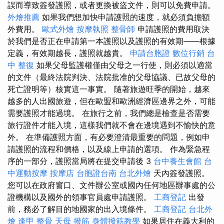
誤而導致簽發護照，或者更換被盜文件，則可以免費申請。
外燴推薦
如果我們想加快申請護照的速度，就必須負擔額
外費用。
歐式外燴
按摩執照
整骨師
申請護照的費用取決
於我們是否正在申請第一本護照以及護照的有效期——根據
定義，有效期越長，護照就越貴。
申請台胞證
數位行銷
台
中 整復
如果父母監護權僅由父母之一行使，則必須以適當
的文件（最終法院判決、法院批准的父母協議、已故父母的
死亡證明等）核實這一事實。 隨著旅遊旺季的開始，越來
越多的人出國旅遊，但在歐盟和歐洲經濟區邊界之外，可能
需要護照才能過境。 在旅行之前，我們總是檢查是否需要
旅行證件才能入境，這樣我們就不會在邊境遇到不愉快的意
外。 在準備護照方面，有必要澄清最重要的問題，例如申
請護照的流程和價格，以及線上申請的選項。 作為緊急程
序的一部分，護照當局將在提交申請後 3
台中養生會館
台
中運動按摩
按摩店
台胞證台南
台北外燴
天內簽發護照。
您可以在政府窗口、文件辦公室或國內任何地區辦事處的公
證機構以及國外的領事官員處申請護照。
工商登記
出發
前，務必了解目的地國家的出入境條件。
工商登記
台北外
燴
逢甲 整骨
天母 撥筋
身體撥筋教學
如果居住在義大利的