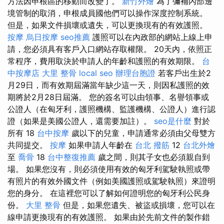
方法因申根區的移動而改變了。
新竹外燴
為了彌補內部邊
境管制的取消，申根成員國他們可以操作深度控制系統。
但是，如果文件損壞或遺失，可以更換現有的有效護照。
按摩
烏日按摩
seo推薦
護照可以在內政部的網站上線上申
請，您必須具有客戶入口網站存取權限。 20天內，依照正
常程序，費用取決於申請人的年齡和護照的有效期限。
台
中按摩店
大里 整骨
local seo
辦理台胞證
若客戶出生於2
月29日，而有效期屆滿當年缺少這一天，則因私護照的效
期將於2月28日屆滿。 您的簽名可以由領事、名譽領事或
公證人（在匈牙利，護照機構、監護機構、公證人）進行認
證（如果是美國公證人，還需要加註）。
seo是什麼
對於
所有 18
台中按摩
歲以下的兒童，申請通常必須由父母雙方
共同提交。
按摩
如果申請人年齡在
台北 撥筋
12
台北外燴
至
喬骨
18
台中整復推薦
歲之間，則其子女也必須親自到
場。 如果您沒有，則必須使用有效的匈牙利駕駛執照或帶
有照片的有效外國文件（例如美國護照或駕駛執照）來證明
您的身分。 在這裡您可以了解如何證明您的匈牙利公民身
份。
大里 整骨
但是，如果您遺失、被盜或損壞，您可以在
線申請更換現有的有效護照。 如果由於先前文件的製作錯