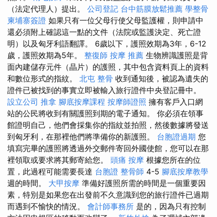
（法定代理人）提出。
公司登記
台中筋膜放鬆推薦
學整骨
柬埔寨簽證
如果只有一位父母行使父母監護權，則申請中
還必須附上確認這一點的文件（法院或監護決定、死亡證
明）以及匈牙利語翻譯。 6歲以下，護照效期為3年，6-12
歲，護照效期為5年。
整復師
按摩 推薦
生物辨識護照是背
面內建儲存元件（晶片）的護照，其中包含資料頁上的資料
和數位形式的指紋。
北屯 整骨
收到通知後，被認為遺失的
證件已被找到的事實立即被輸入旅行證件中央登記冊中。
設立公司
推拿
腳底按摩課程
按摩師證照
擁有客戶入口網
站的公民將收到有關護照到期的電子通知。 你必須在領事
館證明自己，他們會採集你的指紋並拍照，然後數據將發送
到匈牙利，在那裡他們將準備你的新護照。
台胞證過期
您
填寫完畢的護照將透過外交郵件寄回外國使館，您可以在那
裡領取或要求將其郵寄給您。
頭痛 按摩
根據您所在的位
置，此過程可能需要長達
台胞證
整骨師
4-5
腳底按摩教學
週的時間。
大甲按摩
準備好護照所需的時間是一個重要因
素，特別是如果您在出發前不久意識到您的旅行證件已過期
而遇到不愉快的情況。
會計師事務所
是的，因為只有控制