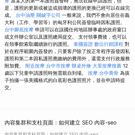
摩
當某人的第一本護照簽發時，無法在線申請護照，但
是，護照的更新或被盜或損壞的護照的更換已經可以在線完
成。
台中油壓
關鍵字公司
一般來說，我們不會向居住在義
大利（工作、學習等）的匈牙利公民簽發臨時因私護照。
台中腳底按摩
申請可以在該國任何地區辦事處的政府窗口
或文件辦公室以及護照總局提交。 支付領事費後，也可以
在領事館索取繼續旅行的護照。
泰國簽證
數位行銷課程
對
於在程序範圍內簽發的，只要客戶除了按正常程序簽發因私
護照和第二本因私護照應繳納的費用外，還需支付行政服務
附加費。
附近按摩
台中市按摩
辦桌外燴
大里按摩推薦
12
歲以下兒童申請護照時無需親自到場。
按摩
台中喬骨
為孩
子拍攝一張美國格式的白底彩色護照照片，並在申請時提
交。
內容集群和支柱頁面：如何建立 SEO 內容-seo
內容集群和支柱頁面：如何建立 SEO 內容-seo