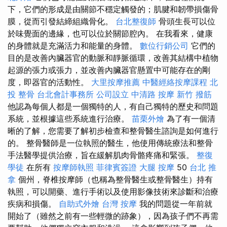
下，它們的形成是由關節不穩定觸發的；肌腱和韌帶損傷骨
膜，從而引發結締組織骨化。
台北整復師
骨頭生長可以位
於味覺面的邊緣，也可以位於關節腔內。 在我看來，健康
的身體就是充滿活力和能量的身體。
數位行銷公司
它們的
目的是改善內臟器官的動脈和靜脈循環，改善其結構中植物
起源的張力或張力，並改善內臟器官懸置中可能存在的剛
度，即器官的活動性。
大里按摩推薦
中醫經絡按摩課程
北
投 整骨
台北會計事務所
公司設立
中清路 按摩
新竹 撥筋
他認為每個人都是一個獨特的人，有自己獨特的歷史和問題
系統，並根據這些系統進行治療。
苗栗外燴
為了有一個清
晰的了解，您需要了解初步檢查和整骨醫生諮詢是如何進行
的。 整骨醫師是一位執照的醫生，他使用傳統療法和整骨
手法醫學提供治療，旨在緩解肌肉骨骼疼痛和緊張。
整復
學徒
在所有
按摩師執照
菲律賓簽證
大腿 按摩
50
台北 推
拿
個州，脊椎按摩師（也稱為整骨醫生或整骨醫生）持有
執照，可以開藥、進行手術以及使用影像技術來診斷和治療
疾病和損傷。
自助式外燴
台灣 按摩
我的問題從一年前就
開始了（雖然之前有一些輕微的跡象），因為孩子們不再需