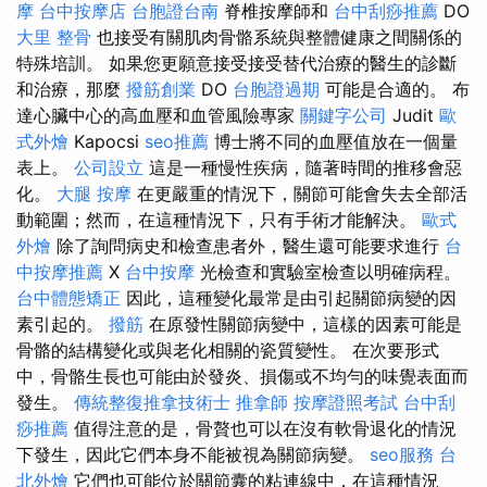
摩
台中按摩店
台胞證台南
脊椎按摩師和
台中刮痧推薦
DO
大里 整骨
也接受有關肌肉骨骼系統與整體健康之間關係的
特殊培訓。 如果您更願意接受接受替代治療的醫生的診斷
和治療，那麼
撥筋創業
DO
台胞證過期
可能是合適的。 布
達心臟中心的高血壓和血管風險專家
關鍵字公司
Judit
歐
式外燴
Kapocsi
seo推薦
博士將不同的血壓值放在一個量
表上。
公司設立
這是一種慢性疾病，隨著時間的推移會惡
化。
大腿 按摩
在更嚴重的情況下，關節可能會失去全部活
動範圍；然而，在這種情況下，只有手術才能解決。
歐式
外燴
除了詢問病史和檢查患者外，醫生還可能要求進行
台
中按摩推薦
X
台中按摩
光檢查和實驗室檢查以明確病程。
台中體態矯正
因此，這種變化最常是由引起關節病變的因
素引起的。
撥筋
在原發性關節病變中，這樣的因素可能是
骨骼的結構變化或與老化相關的瓷質變性。 在次要形式
中，骨骼生長也可能由於發炎、損傷或不均勻的味覺表面而
發生。
傳統整復推拿技術士
推拿師
按摩證照考試
台中刮
痧推薦
值得注意的是，骨贅也可以在沒有軟骨退化的情況
下發生，因此它們本身不能被視為關節病變。
seo服務
台
北外燴
它們也可能位於關節囊的粘連線中，在這種情況