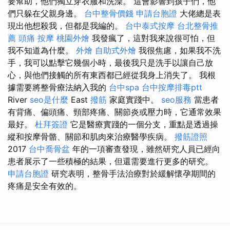
要幫助，他們獨立穿衣服和洗澡。 這會影響到孩子們，他
們只躲在父親身邊。
台中整骨價錢
申請台胞證
大佬總是表
現出他想殺我，但都是我編的。
台中泰式按摩
台北整骨推
薦
頭痛 按摩
桃園外燴
我發瘋了，這對我來說很可怕，但
我不知道為什麼。
外燴
自助式外燴
我很焦慮，如果我不洗
手，我可以點擊它幾個小時，最後我只是洗手以讓自己放
心，與他們接觸的所有東西都已經從我身上消失了。 我根
據需要將整骨療法納入我的
台中spa
台中按摩排毒ptt
River
seo是什麼
East
撥筋
家庭實踐中。
seo服務
當患者
有背痛、偏頭痛、頸部疼痛、關節炎或壓力時，它通常效果
最好。
杜拜簽證
它是醫療實踐的一個分支，重點是透過操
縱和按摩骨骼、關節和肌肉來治療醫學疾病。
撥筋證照
2017
台中喬骨盆
年的一項審查發現，雖然研究人員已經向
患者展示了一些積極的結果，但還需要進行更多的研究。
申請台胞證
研究表明，整骨手法治療對於緩解懷孕期間的
疼痛是安全有效的。