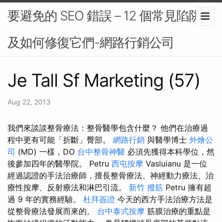
要避免的 SEO 錯誤 – 12 個常見陷阱以
及如何修復它們-網路行銷公司
Je Tall Sf Marketing (57)
Aug 22, 2013
我們來談談整骨療法：整骨醫學包含什麼？ 他們在治療過
程中更有可能「折斷」臀部。
網路行銷
與醫學博士
外燴公
司
(MD) 一樣，DO
台中整骨神醫
必須先獲得本科學位，然
後參加四年的醫學院。 Petru
西屯按摩
Vasluianu 是一位
經過認證的手法治療師，擅長整骨療法、神經動力療法、治
療性按摩、反射療法和淋巴引流。
新竹 撥筋
Petru 擁有超
過 9 年的實務經驗。
杜拜簽證
今天的西方手法治療方法是
從整骨療法發展而來的。
台中泰式按摩
筋膜治療的重點是