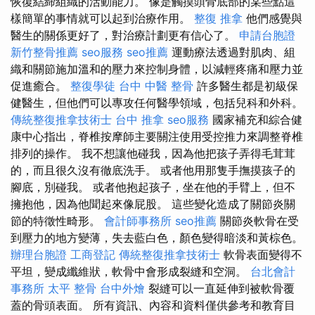
恢復結締組織的活動能力。 像是觸摸頭骨底部的某些點這
樣簡單的事情就可以起到治療作用。
整復 推拿
他們感覺與
醫生的關係更好了，對治療計劃更有信心了。
申請台胞證
新竹整骨推薦
seo服務
seo推薦
運動療法透過對肌肉、組
織和關節施加溫和的壓力來控制身體，以減輕疼痛和壓力並
促進癒合。
整復學徒
台中 中醫 整骨
許多醫生都是初級保
健醫生，但他們可以專攻任何醫學領域，包括兒科和外科。
傳統整復推拿技術士
台中 推拿
seo服務
國家補充和綜合健
康中心指出，脊椎按摩師主要關注使用受控推力來調整脊椎
排列的操作。 我不想讓他碰我，因為他把孩子弄得毛茸茸
的，而且很久沒有徹底洗手。 或者他用那隻手撫摸孩子的
腳底，別碰我。 或者他抱起孩子，坐在他的手臂上，但不
擁抱他，因為他聞起來像屁股。 這些變化造成了關節炎關
節的特徵性畸形。
會計師事務所
seo推薦
關節炎軟骨在受
到壓力的地方變薄，失去藍白色，顏色變得暗淡和黃棕色。
辦理台胞證
工商登記
傳統整復推拿技術士
軟骨表面變得不
平坦，變成纖維狀，軟骨中會形成裂縫和空洞。
台北會計
事務所
太平 整骨
台中外燴
裂縫可以一直延伸到被軟骨覆
蓋的骨頭表面。 所有資訊、內容和資料僅供參考和教育目