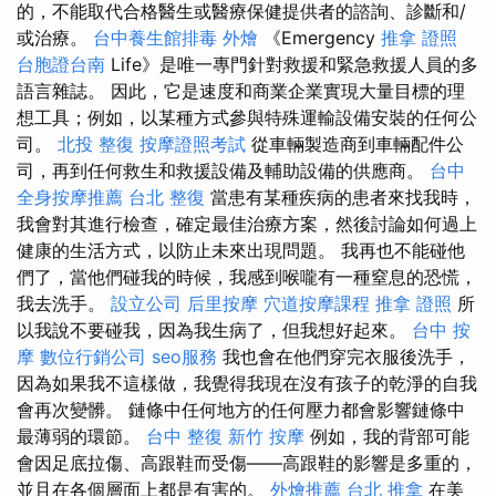
的，不能取代合格醫生或醫療保健提供者的諮詢、診斷和/
或治療。
台中養生館排毒
外燴
《Emergency
推拿 證照
台胞證台南
Life》是唯一專門針對救援和緊急救援人員的多
語言雜誌。 因此，它是速度和商業企業實現大量目標的理
想工具；例如，以某種方式參與特殊運輸設備安裝的任何公
司。
北投 整復
按摩證照考試
從車輛製造商到車輛配件公
司，再到任何救生和救援設備及輔助設備的供應商。
台中
全身按摩推薦
台北 整復
當患有某種疾病的患者來找我時，
我會對其進行檢查，確定最佳治療方案，然後討論如何過上
健康的生活方式，以防止未來出現問題。 我再也不能碰他
們了，當他們碰我的時候，我感到喉嚨有一種窒息的恐慌，
我去洗手。
設立公司
后里按摩
穴道按摩課程
推拿 證照
所
以我說不要碰我，因為我生病了，但我想好起來。
台中 按
摩
數位行銷公司
seo服務
我也會在他們穿完衣服後洗手，
因為如果我不這樣做，我覺得我現在沒有孩子的乾淨的自我
會再次變髒。 鏈條中任何地方的任何壓力都會影響鏈條中
最薄弱的環節。
台中 整復
新竹 按摩
例如，我的背部可能
會因足底拉傷、高跟鞋而受傷——高跟鞋的影響是多重的，
並且在各個層面上都是有害的。
外燴推薦
台北 推拿
在美