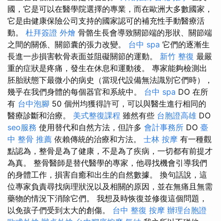
國，它是可以在醫學院選擇的專業，而在歐洲大多數國家，
它是由健康保險公司支持的國家認可的補充性手動醫療活
動。
杜拜簽證
外燴
骨骼生長會導致關節端的形狀、關節端
之間的關係、關節囊的張力改變。
台中 spa
它們的逐漸生
長進一步損害軟骨表面並阻礙關節的運動。
新竹 整復
最嚴
重的症狀是疼痛，發生在休息和運動後。 專家能夠檢測出
胚胎狀態下最微小的病史（當現代設備無法識別它們時），
幾乎在我們身體的每個器官和系統中。
台中 spa
DO 在所
有
台中泡腳
50 個州均獲得許可，可以與醫生進行相同的
醫療診斷和治療。
美式整復課程
雖然有些
台胞證高雄
DO
seo服務
使用替代和自然方法，但許多
會計事務所
DO
臺
中 整骨 推薦
依賴傳統的治療和方法。
士林 按摩
有一種觀
點認為，整骨是為了健康，不是為了疾病，一切都有前提才
為真。 整骨醫師是替代醫學的專家，他尋找機會引導我們
的身體工作，損害自癒和出生的自然數據。 換句話說，這
位專家負責尋找病理狀況以及相關的原因，並在無痛且無需
藥物的情況下消除它們。 我想及時恢復並修復這個問題，
以免孩子們受到太大的創傷。
台中 整復
按摩
辦理台胞證