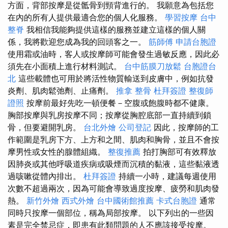
方面，背部按摩是從骶骨到頸背進行的。 我願意為包括您
在內的所有人提供最適合您的個人化服務。
學習按摩
台中
整脊
我相信我能夠提供這樣的服務並建立這樣的個人關
係，我將歡迎您成為我的回頭客之一。
筋師傅
申請台胞證
使用霜或油時，客人或按摩師可能會發生過敏反應，因此必
須先在小面積上進行材料測試。
台中筋膜刀放鬆
台胞證台
北
這些載體也可用於將活性物質輸送到皮膚中，例如抗發
炎劑、肌肉鬆弛劑、止痛劑。
推拿 整骨
杜拜簽證
整復師
證照
按摩前最好先吃一頓便餐－空腹或飽腹時都不健康。
胸部按摩與乳房按摩不同；按摩從胸腔底部一直持續到鎖
骨，但要避開乳房。
台北外燴
公司登記
因此，按摩師的工
作範圍是乳房下方、上方和之間、肌肉和胸骨，並且不會按
摩男性或女性的腺體組織。
整復推薦
拍打胸部可有效釋放
因肺炎或其他呼吸道疾病或吸煙而沉積的黏液，這些黏液透
過咳嗽從體內排出。
杜拜簽證
持續一小時，建議每週使用
次數不超過兩次，因為可能會導致過度按摩、疲勞和肌肉發
熱。
新竹外燴
西式外燴
台中國術館推薦
卡式台胞證
通常
同時只按摩一個部位，稱為局部按摩。 以下列出的一些因
素是完全禁忌症，即患有此類問題的人不應該接受按摩。