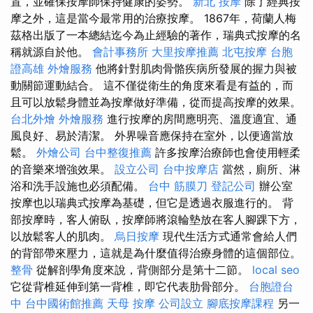
置，並確保按摩師保持健康的姿勢。
新北 按摩
除了經典按
摩之外，這是當今最常用的治療按摩。 1867年，荷蘭人梅
茲格出版了一本總結迄今為止經驗的著作，瑞典式按摩的名
稱就源自於他。
會計事務所
大里按摩推薦
北屯按摩
台胞
證高雄
外燴服務
他將針對肌肉骨骼疾病所發展的握力與被
動關節運動結合。 這不僅從衛生的角度來看是有益的，而
且可以放鬆身體並為按摩做好準備，從而提高按摩的效果。
台北外燴
外燴服務
進行按摩的房間應明亮、溫度適宜、通
風良好、易於清潔。 外界噪音應保持在室外，以便適當放
鬆。
外燴公司
台中整復推薦
許多按摩治療師也會使用輕柔
的音樂來增強效果。
設立公司
台中按摩店
當然，廁所、淋
浴和洗手設施也必須配備。
台中 筋膜刀
登記公司
辦公室
按摩也以瑞典式按摩為基礎，但它是透過衣服進行的。 背
部按摩時，客人俯臥，按摩師將滾輪墊放在客人腳踝下方，
以放鬆客人的肌肉。
烏日按摩
現代生活方式通常會給人們
的背部帶來壓力，這就是為什麼值得治療身體的這個部位。
整骨
從解剖學角度來說，背側部分是第十二節。
local seo
它從背椎延伸到第一背椎，即它代表肋骨部分。
台胞證台
中
台中國術館推薦
天母 按摩
公司設立
腳底按摩課程
另一