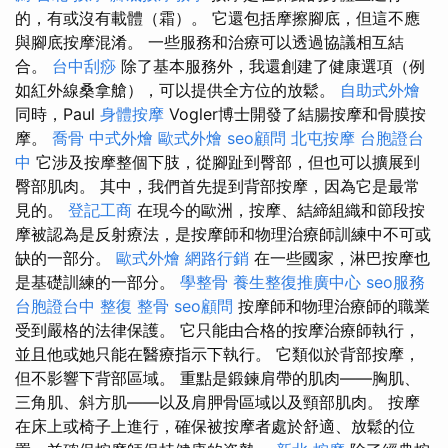
的，有或沒有載體（霜）。 它還包括摩擦腳底，但這不應
與腳底按摩混淆。 一些服務和治療可以透過協議相互結
合。
台中刮痧
除了基本服務外，我還創建了健康選項（例
如紅外線桑拿艙），可以提供全方位的放鬆。
自助式外燴
同時，Paul
身體按摩
Vogler博士開發了結腸按摩和骨膜按
摩。
喬骨
中式外燴
歐式外燴
seo顧問
北屯按摩
台胞證台
中
它涉及按摩整個下肢，從腳趾到臀部，但也可以擴展到
臀部肌肉。 其中，我們首先提到背部按摩，因為它是最常
見的。
登記工商
在現今的歐洲，按摩、結締組織和節段按
摩被認為是反射療法，是按摩師和物理治療師訓練中不可或
缺的一部分。
歐式外燴
網路行銷
在一些國家，淋巴按摩也
是基礎訓練的一部分。
學整骨
養生整復推廣中心
seo服務
台胞證台中
整復 整骨
seo顧問
按摩師和物理治療師的職業
受到嚴格的法律保護。 它只能由合格的按摩治療師執行，
並且他或她只能在醫療指示下執行。 它類似於背部按摩，
但不影響下背部區域。 重點是鍛鍊肩帶的肌肉——胸肌、
三角肌、斜方肌——以及肩胛骨區域以及頸部肌肉。 按摩
在床上或椅子上進行，確保被按摩者處於舒適、放鬆的位