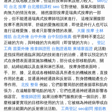
通床上或地板上按摩，但這對按摩師來說壓力較大。
seo公
司
台北 按摩
台北撥筋課程
seo
它對便秘、脹氣和腹部肌
肉無力的情況有效。 雖然腹部按摩是瑞典式按摩的一部
分，但不能透過瑞典式按摩師培訓來進行。 這種深層腹部
按摩不應與簡單、舒緩的愛撫相混淆，即使是外行人也可以
進行這種愛撫，後者只影響身體的表層。
大腿 按摩
士林
撥筋
台北外燴
台中外燴
台中刮痧推薦
但平滑時不要忘記
正確的方向，與時鐘的方向相同（即冒號的方向）。
登記
工商
苗栗外燴
推拿師證照
台胞證過期
柬埔寨簽證
此活動
是指採用經過臨床測試的技術進行的治療，通常以預定的方
式在身體表面適當施加機械力，部分或全部移動肌肉、關
節、結締組織以及血液和淋巴系統。 按摩身體表面時，
手、肘、膝、足底或各種輔助器具所產生的機械效應，直接
作用於患處，並通過神經通路和反射區，對身體機能產生介
導作用。
北投 整骨
例如，它們影響局部的體液循環和肌肉
張力，在遠離影響地點的地方，它們也透過神經通路影響各
個器官。
整復師證照
如果治療專門服務於後一個目的，那
麼根據要實現的目標和使用的方法，它被稱為神經病學或自
然療法範圍內的反射療法活動。
工商登記
seo顧問
撥筋教