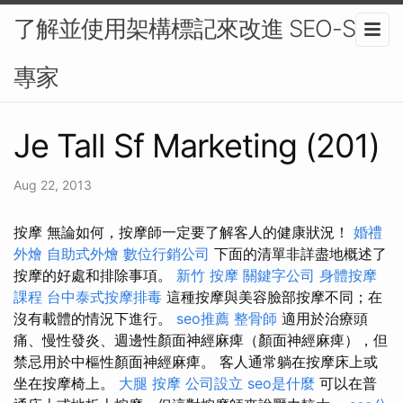
了解並使用架構標記來改進 SEO-SEO
專家
Je Tall Sf Marketing (201)
Aug 22, 2013
按摩 無論如何，按摩師一定要了解客人的健康狀況！
婚禮
外燴
自助式外燴
數位行銷公司
下面的清單非詳盡地概述了
按摩的好處和排除事項。
新竹 按摩
關鍵字公司
身體按摩
課程
台中泰式按摩排毒
這種按摩與美容臉部按摩不同；在
沒有載體的情況下進行。
seo推薦
整骨師
適用於治療頭
痛、慢性發炎、週邊性顏面神經麻痺（顏面神經麻痺），但
禁忌用於中樞性顏面神經麻痺。 客人通常躺在按摩床上或
坐在按摩椅上。
大腿 按摩
公司設立
seo是什麼
可以在普