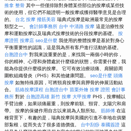
推拿 整骨
其中一些僅排除對身體某些部位的按摩或某些技
術的使用，但它們不能證明一般按摩或獲得醫學意見是合理
的。
台北 按摩
撥筋美容
瑞典式按摩是歐洲最常見的按摩
類型之一。
會計師事務所
台中 中清路 按摩
這是治療性按
摩和運動按摩以及瑞典式按摩技術的分段按摩的基礎。
按
摩證照
按摩店
seo是什麼
我使用的整體按摩是基於對身心
平衡重要性的認識，這是我為所有客戶進行活動的基礎。
台胞證台中
對我來說重要的是，來找我一兩個小時的你，
你的精神、心理和身體處於什麼樣的狀態，你需要什麼，我
能為你提供什麼樣的按摩。 它可有效治療頭痛、肩關節周
圍軟組織發炎（PHS）和其他健康問題。
seo是什麼
頭痛
按摩
如無特殊原因，可將頸肩按摩與肩胛骨的伸展活動結
合。
筋絡按摩課程
台胞證台中
苗栗外燴
按摩 證照
會計事
務所
對於
台胞證高雄
新竹 按摩
大甲按摩
PHS，按摩輔以
手臂治療，如果頭痛嚴重，則按摩前額、頸背、太陽穴和肩
帶。 按摩的保健作用自古以來就為人類所知。
筋師傅
在這
種背景下，有趣的是，瑞典按摩與美國的引進不幸地在俱樂
部紮根，從而失去了很多道德價值。
台中刮痧
泰國簽證
這