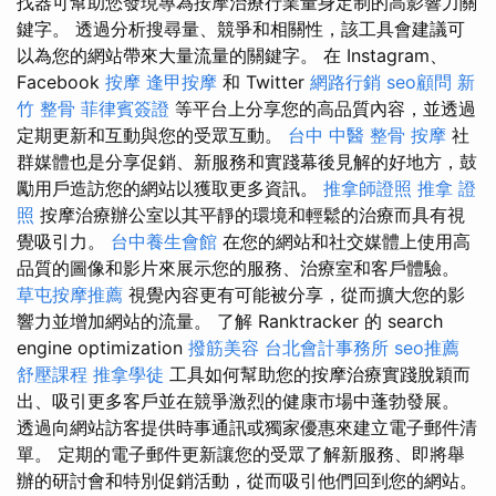
找器可幫助您發現專為按摩治療行業量身定制的高影響力關
鍵字。 透過分析搜尋量、競爭和相關性，該工具會建議可
以為您的網站帶來大量流量的關鍵字。 在 Instagram、
Facebook
按摩
逢甲按摩
和 Twitter
網路行銷
seo顧問
新
竹 整骨
菲律賓簽證
等平台上分享您的高品質內容，並透過
定期更新和互動與您的受眾互動。
台中 中醫 整骨
按摩
社
群媒體也是分享促銷、新服務和實踐幕後見解的好地方，鼓
勵用戶造訪您的網站以獲取更多資訊。
推拿師證照
推拿 證
照
按摩治療辦公室以其平靜的環境和輕鬆的治療而具有視
覺吸引力。
台中養生會館
在您的網站和社交媒體上使用高
品質的圖像和影片來展示您的服務、治療室和客戶體驗。
草屯按摩推薦
視覺內容更有可能被分享，從而擴大您的影
響力並增加網站的流量。 了解 Ranktracker 的 search
engine optimization
撥筋美容
台北會計事務所
seo推薦
舒壓課程
推拿學徒
工具如何幫助您的按摩治療實踐脫穎而
出、吸引更多客戶並在競爭激烈的健康市場中蓬勃發展。
透過向網站訪客提供時事通訊或獨家優惠來建立電子郵件清
單。 定期的電子郵件更新讓您的受眾了解新服務、即將舉
辦的研討會和特別促銷活動，從而吸引他們回到您的網站。