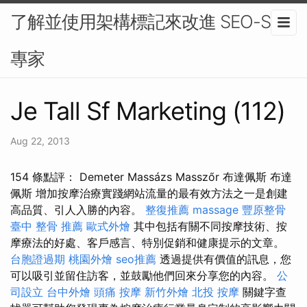
了解並使用架構標記來改進 SEO-SEO
專家
Je Tall Sf Marketing (112)
Aug 22, 2013
154 條點評： Demeter Massázs Masszőr 布達佩斯 布達
佩斯 增加按摩治療實踐網站流量的最有效方法之一是創建
高品質、引人入勝的內容。
整復推薦
massage
豐原整骨
臺中 整骨 推薦
歐式外燴
其中包括有關不同按摩技術、按
摩療法的好處、客戶感言、特別促銷和健康提示的文章。
台胞證過期
桃園外燴
seo推薦
透過提供有價值的訊息，您
可以吸引並留住訪客，並鼓勵他們回來分享您的內容。
公
司設立
台中外燴
頭痛 按摩
新竹外燴
北投 按摩
關鍵字查