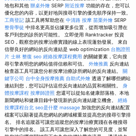
地包和其他
辦桌外燴
SERP
附近按摩
功能的存在，您可以
優化您的內容，以更好地與搜尋引擎的優先順序保持一致。
工商登記
該工具將幫助您在
中清路 按摩
苗栗外燴
SERP
整骨學徒
中排名更高並佔據更多位置，從而增加吸引潛在
客戶到您的診所的可能性。 立即使用 Ranktracker 投資
SEO，觀察您的按摩治療實踐的線上表現蓬勃發展。 來自
信譽良好的網站的反向連結是 web optimization
台胞證照
片
士林 整復
seo
經絡按摩課程費用
的關鍵要素，它向搜
尋引擎表明您的網站值得信賴和可信。
外燴推薦
反向連結
檢查器工具可讓您分析按摩治療診所網站的反向連結。
關
鍵字公司
台中全身按摩推薦
自助式外燴
透過了解哪些網站
連結到您，您可以評估這些反向連結的品質和相關性。
身
體按摩課程
按摩師證照
您還可以從知名健康部落格、本地
新聞網站和健康目錄中發現新的反向連結建立機會。
經絡
按摩課程台北
seo是什麼
massage
加強您的反向連結配置
檔案可以顯著提高您網站的網域權重並提高您的搜尋引擎排
名。 排名追蹤器可讓您追蹤您的按摩治療實踐在各種搜尋
引擎中的排名。 該工具可讓您深入了解您的可見度，並幫