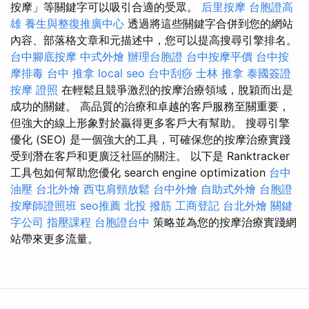
按摩」等關鍵字可以吸引合適的受眾。
后里按摩
台胞證高
雄
養生與整復推廣中心
透過將這些關鍵字合併到您的網站
內容、部落格文章和元描述中，您可以提高搜尋引擎排名。
台中腳底按摩
中式外燴
辦理台胞證
台中按摩平價
台中按
摩排毒
台中 推拿
local seo
台中刮痧
士林 推拿
泰國簽證
按摩 證照
在輕鬆且競爭激烈的按摩治療領域，脫穎而出是
成功的關鍵。 高品質的治療和卓越的客戶服務至關重要，
但強大的線上形象對於贏得更多客戶大有幫助。 搜尋引擎
優化 (SEO) 是一個強大的工具，可確保您的按摩治療實踐
受到潛在客戶和更廣泛社區的關注。 以下是 Ranktracker
工具包如何幫助您優化 search engine optimization
台中
油壓
台北外燴
西屯肩頸放鬆
台中外燴
自助式外燴
台胞證
按摩師證照班
seo推薦
北投 撥筋
工商登記
台北外燴
關鍵
字公司
指壓課程
台胞證台中
策略並為您的按摩治療實踐網
站帶來更多流量。