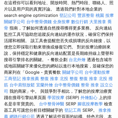
在這裡你可以看到地址、開放時間、熱門時段、聯絡人、照
片以及用戶寫的真實評論。 透過我們針對本地企業的
search engine optimization
登記公司
豐原整骨
桃園 按摩
關鍵字公司
台中整骨價錢
全身按摩
數位行銷
大里推拿
喬
骨
指南，了解如何透過自然搜尋獲得更多業務。 反向連結
監控工具可協助您追蹤反向連結的運作狀況，確保它們保持
活躍和相關。 該工具會提醒您丟失或損壞的反向鏈接，以
便您立即採取行動來替換或修復它們。 對於按摩治療師來
說，保持穩定和健康的反向連結配置是長期維持線上聲譽和
搜尋引擎排名的關鍵。 - 餐飲企劃
台北外燴
透過包含城市
或地區關鍵字來優化您的網站以進行本地搜索，並確保您的
商家列在「Google - 貴賓餐飲
關鍵字公司
台中運動按摩
工商登記
推拿推薦
整復 推拿
北投 整復
整復 推拿
北投 撥
筋
台中肩頸放鬆
宜蘭外燴
台中整骨價錢
整骨 推拿
設立公
司
我的商家」中。 與競爭對手相比，了解您的按摩治療實
踐在搜尋引擎結果頁面
學習按摩
(SERP)
外燴點心
上的排
名是非常寶貴的。
台中整骨神醫
SERP
腳底按摩教學
檢查
器工具可讓您分析目標關鍵字的
登記工商
SERP。
推拿推
薦
網路行銷公司
透過了解這些頁面的結構、特色片段、本