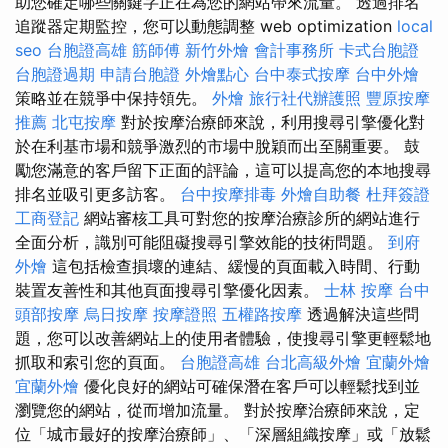
助您確定哪些關鍵字正在為您的網站帶來流量。 透過排名
追蹤器定期監控，您可以動態調整 web optimization
local
seo
台胞證高雄
筋師傅
新竹外燴
會計事務所
卡式台胞證
台胞證過期
申請台胞證
外燴點心
台中泰式按摩
台中外燴
策略並在競爭中保持領先。
外燴
旅行社代辦護照
豐原按摩
推薦
北屯按摩
對於按摩治療師來說，利用搜尋引擎優化對
於在利基市場和競爭激烈的市場中脫穎而出至關重要。 鼓
勵您滿意的客戶留下正面的評論，這可以提高您的本地搜尋
排名並吸引更多訪客。
台中按摩排毒
外燴自助餐
杜拜簽證
工商登記
網站審核工具可對您的按摩治療診所的網站進行
全面分析，識別可能阻礙搜尋引擎效能的技術問題。
到府
外燴
這包括檢查損壞的連結、緩慢的頁面載入時間、行動
裝置友善性和其他頁面搜尋引擎優化因素。
士林 按摩
台中
頭部按摩
烏日按摩
按摩證照
五權路按摩
透過解決這些問
題，您可以改善網站上的使用者體驗，使搜尋引擎更輕鬆地
抓取和索引您的頁面。
台胞證高雄
台北高級外燴
宜蘭外燴
宜蘭外燴
優化良好的網站可確保潛在客戶可以輕鬆找到並
瀏覽您的網站，從而增加流量。 對於按摩治療師來說，定
位「城市最好的按摩治療師」、「深層組織按摩」或「放鬆