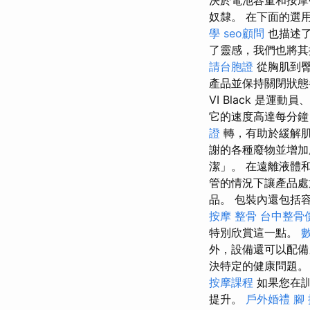
決於電池容量和按
奴隸。 在下面的選
學
seo顧問
也描述
了靈感，我們也將
請台胞證
從胸肌到臀
產品並保持關閉狀態
VI Black 是
它的速度高達每分鐘
證
轉，有助於緩解
謝的各種廢物並增加
潔」。 在遠離液體
管的情況下讓產品處
品。 包裝內還包括容
按摩 整骨
台中整骨
特別欣賞這一點。
外，設備還可以配備
決特定的健康問題
按摩課程
如果您在訓
提升。
戶外婚禮
腳