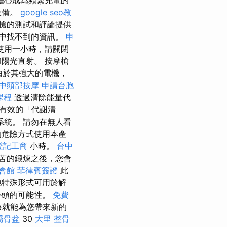
擔心成為頻繁充電的
設備。
google seo教
槍的測試和評論提供
中找不到的資訊。
申
使用一小時，請關閉
陽光直射。 按摩槍
 由於其強大的電機，
中頭部按摩
申請台胞
課程
透過清除能量代
有效的「代謝清
系統。 請勿在無人看
的危險方式使用本產
登記工商
小時。
台中
苦的鍛煉之後，您會
會館
菲律賓簽證
此
他特殊形式可用於解
外頭的可能性。
免費
療就能為您帶來新的
喬骨盆
30
大里 整骨