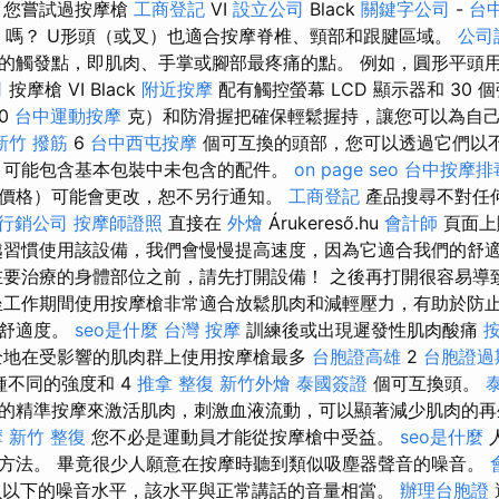
 您嘗試過按摩槍
工商登記
VI
設立公司
Black
關鍵字公司
-
台
嗎？ U形頭（或叉）也適合按摩脊椎、頸部和跟腱區域。
公司
的觸發點，即肌肉、手掌或腳部最疼痛的點。 例如，圓形平頭
司
按摩槍 VI Black
附近按摩
配有觸控螢幕 LCD 顯示器和 30
0
台中運動按摩
克）和防滑握把確保輕鬆握持，讓您可以為自
新竹 撥筋
6
台中西屯按摩
個可互換的頭部，您可以透過它們以
，可能包含基本包裝中未包含的配件。
on page seo
台中按摩排毒
價格）可能會更改，恕不另行通知。
工商登記
產品搜尋不對任
行銷公司
按摩師證照
直接在
外燴
Árukereső.hu
會計師
頁面上
越習慣使用該設備，我們會慢慢提高速度，因為它適合我們的舒
要治療的身體部位之前，請先打開設備！ 之後再打開很容易導
工作期間使用按摩槍非常適合放鬆肌肉和減輕壓力，有助於防
的舒適度。
seo是什麼
台灣 按摩
訓練後或出現遲發性肌肉酸痛
全地在受影響的肌肉群上使用按摩槍最多
台胞證高雄
2
台胞證過
種不同的強度和 4
推拿 整復
新竹外燴
泰國簽證
個可互換頭。
的精準按摩來激活肌肉，刺激血液流動，可以顯著減少肌肉的再
摩
新竹 整復
您不必是運動員才能從按摩槍中受益。
seo是什麼
方法。 畢竟很少人願意在按摩時聽到類似吸塵器聲音的噪音。
貝以下的噪音水平，該水平與正常講話的音量相當。
辦理台胞證