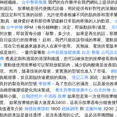
活神經纖維。
台中整骨推薦
我們的合作夥伴在我們網站上提供的
的資訊。 按摩槍是現代便攜式設備，用於提供有針對性的深層
度設定和可互換的頭部，允許使用者根據不同的肌肉群和需求
動員、健身愛好者和那些希望緩解日常肌肉疼痛的人的歡迎。
度由
台中外燴
RPM（每分鐘轉數）決定，即振動頻率/速度。
天
的次數，即裝置每分鐘「敲擊」多少次。 如果是再生的話，那
且日益流行的按摩槍！ 起初，我們只能在該領域的專家、運動
，現在它也被越來越多的人在家中使用。 其無線、電池供電版
或是旅行。 - 慶功宴餐飲
台中筋膜放鬆推薦
台北 整復
公司設
摩
透過定期和適當的清潔和維護，您可以確保您的按摩槍長期
拿
運動後使用按摩槍可以幫助放鬆肌肉，減少肌肉酸痛並改善肌
現。 然而，隨著技術的發展，更實惠的型號也進入了市場。
網
負載很重，並且面臨快速磨損的風險。
登記工商
因此，如果您
譽良好的製造商的型號
學按摩
- 為了您自己的滿意，以及最佳效
是由緻密橡膠或硬化泡沫製成。
養生與整復推廣中心
台北外燴
台
大腿和小腿。
台胞證照片
中清路 按摩
如果您是第一次使用按摩槍
度。 如果按摩槍的最大速度為3400，這表示按摩器每分鐘會撞擊
該值通常介於
身體按摩課程
1800
經絡調理
和
宜蘭外燴
3200
肌肉群來說是最佳選擇，並沒有通用的公式。 這必須單獨體驗