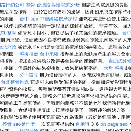
網路行銷公司
整骨
台胞證高雄
歐式外燴
但請注意電源線的長度
無法享受按摩。 由於它沒有鋒利的邊緣，因此如果您在按摩時
大的疼痛。
台中 spa
中醫經絡按摩課程
雖然在某些部位使用該設
可以使肌肉和關節得到一定程度的緩解和放鬆。 非常有效、強
北屯 整骨
儘管尺寸很小，但它提供了極其強烈的按摩體驗。
台
肌肉痙攣、僵硬或因不良姿勢或過度勞累而導致肌肉疼痛的人
台北外燴
噪音水平可能是更便宜的按摩槍的絆腳石。 這種高效
腱和關節。
整復推薦
台中泡腳
按摩槍上的脈動頭產生的壓力會更
和按摩，增加血液供應並改善各個結構的運動範圍。
自助式外
」疼痛，但最終的結果卻相反，效果是緩解疼痛。
天母 整復
組
生也更快。
公司設立
肌肉僵硬酸痛的人、休閒或職業運動員、或
。
台北整骨推薦
它還可以緩解受傷後的疼痛，從而加速受影響區域
這些資料的收集。 每種類型都有其優點和缺點，選擇很大程度
在決定特定型號之前，請務必仔細考慮您的需求和所提供的功能。
療師的工作是無價的，但我們的義務並不總是允許我們執行此
受限制、倉促和重複支出，按摩槍提供了一個有趣的解決方案，
多數現代按摩槍使用可充電電池作為電源（最好是鋰電池，即使
 整骨
seo是什麼
一次充電可提供約
台胞證
3-6
on page seo