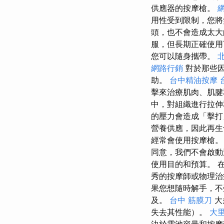
供應器的按摩槍。
用性受到限制，您將
頭，也不會造成太
服，但長期正確使用
您可以隨身攜帶。
網路行銷
對於那些因
助。
台中精油按摩
擊來治療肌肉、肌
中，對組織進行拉伸
的壓力會造成「擊打
營養供應，因此再
經常會使用按摩槍
同意，我們不會啟動
使用目的和預算。 
秀的按摩師或物理治
果您想隨時解手，不
及。
台中 筋膜刀
大
失去其性能）。
大里