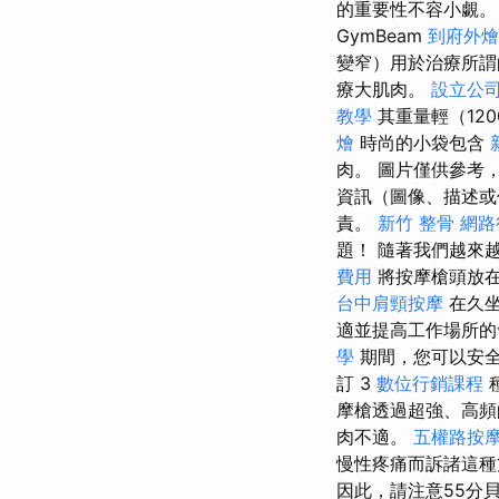
的重要性不容小覷。
GymBeam
到府外燴
變窄）用於治療所謂
療大肌肉。
設立公
教學
其重量輕（120
燴
時尚的小袋包含
肉。 圖片僅供參考
資訊（圖像、描述或
責。
新竹 整骨
網路
題！ 隨著我們越來
費用
將按摩槍頭放在
台中肩頸按摩
在久坐
適並提高工作場所
學
期間，您可以安
訂 3
數位行銷課程
摩槍透過超強、高頻
肉不適。
五權路按
慢性疼痛而訴諸這種
因此，請注意55分