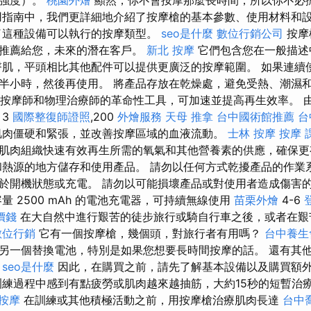
摩強度）。
桃園外燴
顯然，你不會按摩那麼長時間，所以你不必
用指南中，我們更詳細地介紹了按摩槍的基本參數、使用材料和
了這種設備可以執行的按摩類型。
seo是什麼
數位行銷公司
按摩
其推薦給您，未來的潛在客戶。
新北 按摩
它們包含您在一般描述
肌，平頭相比其他配件可以提供更廣泛的按摩範圍。 如果連續
半小時，然後再使用。 將產品存放在乾燥處，避免受熱、潮濕和
運動員、按摩師和物理治療師的革命性工具，可加速並提高再生效率。
 3
國際整復師證照
,200
外燴服務
天母 推拿
台中國術館推薦
台
肌肉僵硬和緊張，並改善按摩區域的血液流動。
士林 按摩
按摩 
肌肉組織快速有效再生所需的氧氣和其他營養素的供應，確保更
和熱源的地方儲存和使用產品。 請勿以任何方式乾擾產品的作業
於開機狀態或充電。 請勿以可能損壞產品或對使用者造成傷害
量 2500 mAh 的電池充電器，可持續無線使用
苗栗外燴
4-6
價錢
在大自然中進行艱苦的徒步旅行或騎自行車之後，或者在艱
數位行銷
它有一個按摩槍，幾個頭，對旅行者有用嗎？
台中養生
另一個替換電池，特別是如果您想要長時間按摩的話。 還有其
。
seo是什麼
因此，在購買之前，請先了解基本設備以及購買額
練過程中感到有點疲勞或肌肉越來越抽筋，大約15秒的短暫治
 按摩
在訓練或其他積極活動之前，用按摩槍治療肌肉長達
台中