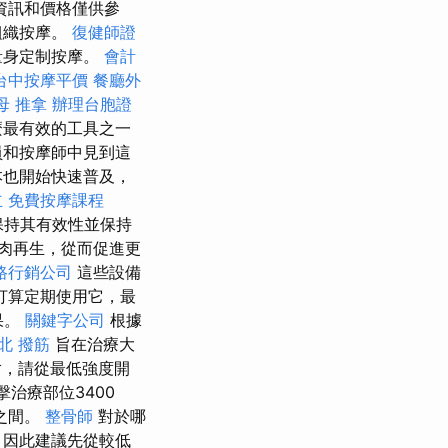
資訊和價格僅供參
組織按摩。
復健師證
量身定制按摩。
會計
台中按摩平價
餐廳外
母 推拿
辦理台胞證
麼最有效的工具之一
員和按摩師中見到這
本也開始快速普及，
立
免費按摩課程
保持其有效性並保持
肉再生，從而促進更
路行銷公司
這些設備
打算定期使用它，最
果。
關鍵字公司
根據
北 撥筋
旨在治療大
，請從最低強度開
治療部位3400
 之間。
整骨師
對於哪
，因此建議先從較低