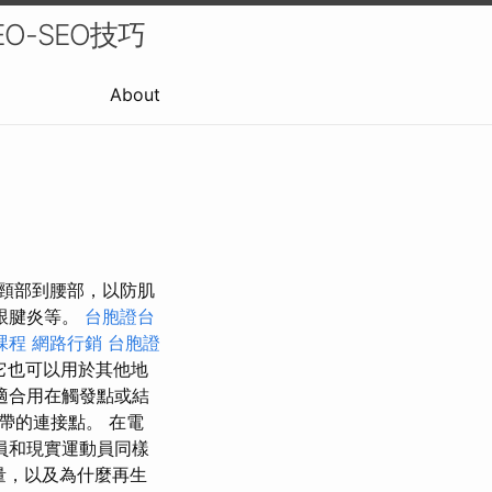
O-SEO技巧
About
從頸部到腰部，以防肌
跟腱炎等。
台胞證台
課程
網路行銷
台胞證
它也可以用於其他地
適合用在觸發點或結
帶的連接點。 在電
員和現實運動員同樣
量，以及為什麼再生