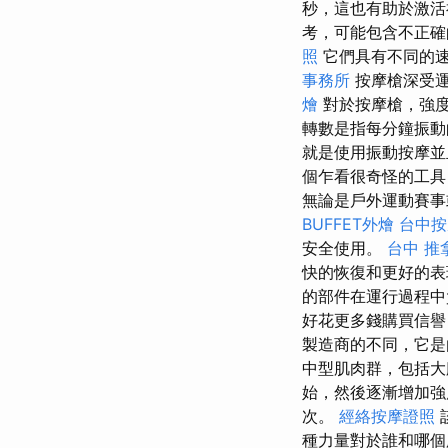
秒，這也有助於激
考，可能包含不正確
照
它們具有不同的速
事務所
按摩槍深受運
燴
對於按摩槍，強
轉數是指每分鐘振動
就是使用振動按摩並
個乍看很奇怪的工具
無論是戶外運動賽事
BUFFET外燴
台中按
安全使用。
台中 推
快的恢復和更好的表
的部件在運行過程中
好花更多錢購買信
製造商的不同，它
中型肌肉群，包括
始，然後逐漸增加強
次。
經絡按摩證照
種力量對於誰和哪個