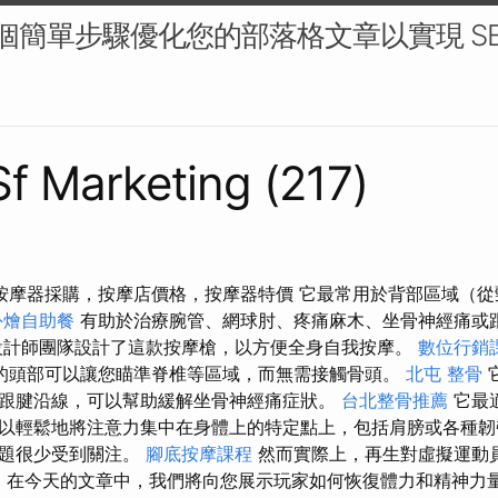
 個簡單步驟優化您的部落格文章以實現 SE
 Sf Marketing (217)
 按摩器採購，按摩店價格，按摩器特價 它最常用於背部區域（
外燴自助餐
有助於治療腕管、網球肘、疼痛麻木、坐骨神經痛或
設計師團隊設計了這款按摩槍，以方便全身自我按摩。
數位行銷
的頭部可以讓您瞄準脊椎等區域，而無需接觸骨頭。
北屯 整骨
跟腱沿線，可以幫助緩解坐骨神經痛症狀。
台北整骨推薦
它最
以輕鬆地將注意力集中在身體上的特定點上，包括肩膀或各種韌
問題很少受到關注。
腳底按摩課程
然而實際上，再生對虛擬運動
o
在今天的文章中，我們將向您展示玩家如何恢復體力和精神力