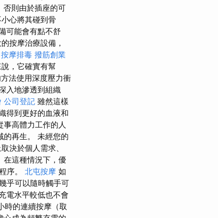
，否則由於插座的可
不小心將其碰到骨
備可能會有點不舒
大的按摩治療設備，
中按摩排毒
撥筋創業
來說，它確實有幫
的方法使用深度壓力衝
深入地滲透到組織
燴
公司登記
雖然這樣
織得到更好的血液和
從事高體力工作的人
的再生。 未經您的
上取決於個人需求、
 在這種情況下，優
類程序。
北屯按摩
如
幾乎可以隨時觸手可
充電水平較低也不會
小時的連續按摩（取