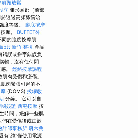
中肩頸放鬆
設立
錐形頭部（前部
用於透過高頻脈衝治
 個強度等級。
腳底按摩
己按摩。
BUFFET外
不同的強度按摩肌
ptt
新竹 整復
產品
何錯誤或拼字錯誤負
購物，沒有任何問
適感。
經絡按摩課程
致肌肉受傷和瘀傷。
止肌肉緊張引起的不
按摩
(DOMS)
拔罐教
期
分鐘。 它可以自
泰國簽證
西屯按摩
按
生時間，緩解一些肌
人們在受傷後或由於
會計師事務所
唐六典
還有“純”僅使用電源