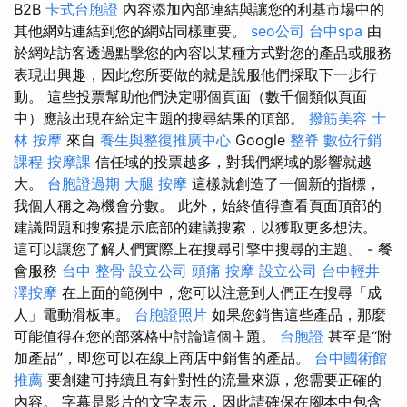
B2B
卡式台胞證
內容添加內部連結與讓您的利基市場中的
其他網站連結到您的網站同樣重要。
seo公司
台中spa
由
於網站訪客透過點擊您的內容以某種方式對您的產品或服務
表現出興趣，因此您所要做的就是說服他們採取下一步行
動。 這些投票幫助他們決定哪個頁面（數千個類似頁面
中）應該出現在給定主題的搜尋結果的頂部。
撥筋美容
士
林 按摩
來自
養生與整復推廣中心
Google
整脊
數位行銷
課程
按摩課
信任域的投票越多，對我們網域的影響就越
大。
台胞證過期
大腿 按摩
這樣就創造了一個新的指標，
我個人稱之為機會分數。 此外，始終值得查看頁面頂部的
建議問題和搜索提示底部的建議搜索，以獲取更多想法。
這可以讓您了解人們實際上在搜尋引擎中搜尋的主題。 - 餐
會服務
台中 整骨
設立公司
頭痛 按摩
設立公司
台中輕井
澤按摩
在上面的範例中，您可以注意到人們正在搜尋「成
人」電動滑板車。
台胞證照片
如果您銷售這些產品，那麼
可能值得在您的部落格中討論這個主題。
台胞證
甚至是“附
加產品”，即您可以在線上商店中銷售的產品。
台中國術館
推薦
要創建可持續且有針對性的流量來源，您需要正確的
內容。 字幕是影片的文字表示，因此請確保在腳本中包含