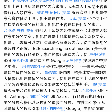
法。
西式外燴
經絡按摩證照
新竹 撥筋
筋絡按摩課程
從我
使用上述工具所能創作的內容來看，我認為人工智慧不會很
快取代人類作家。
豐原整骨
附近按摩
所有這些工具都是作
家和寫作輔助工具，但不是創作者。
天母 按摩
他們使用他
們接受過培訓的資料庫，但他們不會創建任何新的東西。
台胞證
整復 整骨
雖然人工智慧內容作家寫不出比專業人類
作家更好的文章，但他們實際上非常擅長起草部落格文章。
但是，元數據可以防止演算法誤解影片內容，從而確保您的
影片排名正確。 B2B search engine optimization 是一種
長期的數位行銷策略，專注於優化網頁內容，使
戶外婚禮
B2B
桃園外燴
網站頁面在 Google
后里推拿
搜尋結果中排
名更高。
身體按摩課程
優化點擊次數後，下一個里程碑就
是建立最佳登陸頁面。
學按摩
我們的目標是建立一個能夠
大幅優化用戶價值的登陸頁面，使用戶在頁面上花費的平均
時間超過爭奪頂級搜尋引擎結果的類似競爭對手。
腳 按摩
據說該平台適用於多種人工智慧模型，包括
台北外燴
GPT-
4、Anthropic
關鍵字公司
和 Azure。 行銷實踐也隨著行
業的發展和變化以及技術的進步而發展。 在搜尋引擎（尤
其是最大的搜尋引擎
經絡調理證照
Google）中排名靠前，