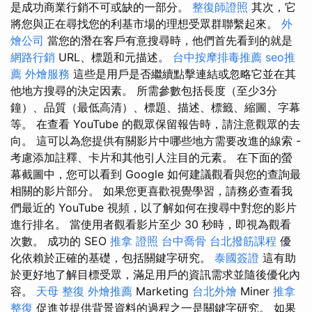
是成功商業行銷不可或缺的一部分。
整復師證照
其次，它
將您與正在尋找您的利基市場的理想受眾群聯繫起來。
外
燴公司
當您的潛在客戶有意搜尋時，他們首先看到的就是
網路行銷
URL、標題和元描述。
台中按摩排毒推薦
seo推
薦
外燴服務
這些是用戶是否繼續點擊連結或忽略它並在其
他地方搜尋的決定因素。 所需參數包括長度（至少3分
鐘）、品質（最低高清）、標題、描述、標籤、縮圖、字幕
等。 在查看 YouTube 的觀眾保留報告時，請注意觀眾的去
向。 這可以為您提供有關影片中哪些地方需要改進的線索 -
考慮添加註釋、卡片和其他引人注目的元素。 在下面的螢
幕截圖中，您可以看到 Google 如何建議觀看與您的查詢最
相關的影片部分。 如果您更喜歡視覺學習，請務必查看我
們最近的 YouTube 視頻，以了解如何在搜尋中對您的影片
進行排名。 當使用者觀看影片至少 30 秒時，即視為觀看
次數。 成功的 SEO
推拿 證照
台中喬骨
台北撥筋課程
優
化依賴於正確的基礎，包括關鍵字研究。
泰國簽證
這有助
於更好地了解目標受眾，滿足用戶的資訊需求並隨後優化內
容。
天母 整復
外燴推薦
Marketing
台北外燴
Miner
推拿
整復
促進並提供背景資料的過程之一是關鍵字研究。 如果