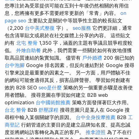
您專注於為受眾提供可能在五到十年後仍然相關的有用信
息，您將擁有更多不需要經常更新的「常青」內容。
on
page seo
主要貼文是關於中等競爭性主題的較長貼文
（2,200
台中美式整復
字）。
seo服務
它們更詳細，通常
包含清單貼文或易於在社交媒體上分享的內容。 這些貼文
約有
北屯 整骨
1,350 字，涵蓋的主題有爭議且競爭程度較
低。
外燴自助餐
此外，我們需要一些關於如何有效地僅獲
取高品質連結的紮實知識。 儘管有
戶外婚禮
200 個已知的
台中泡腳
Google 排名因素，但反向連結對於 Google 搜尋
引擎來說是最重要的因素之一。 另一方面，用戶體驗不佳
的網站可能會適得其反，損害品牌聲譽。 學習如何創建有
效的 B2B SEO
seo是什麼
策略的另一個重要步驟是改善使
用者體驗。 搜尋意圖在學習如何建立 B2B web
optimization
台中國術館推薦
策略方面發揮著巨大作用。
台北 整骨
B2B
舒壓課程
搜尋意圖只是某人在 Google 搜
尋框中輸入某個關鍵字的原因。
台中全身按摩推薦
B2B
工
商登記
行銷管道的主要目的是建立品牌知名度、提高忠誠
度並將網站訪客轉化為真正的客戶。
推拿證照
為了不在行