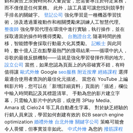
銷和廣告上浪費時間和大量資金，您需要專注於特定業務，
而不僅僅是任何業務。 此外，該工具還可讓您找到競爭對
手排名的關鍵字。
登記公司
強化學習是一種機器學習技
術，涉及透過重複動作和相關獎勵來訓練人工智慧代理。
整復師
強化學習代理在環境中進行實驗，執行操作，並在
採取適當的操作時獲得獎勵。
台胞證台北
隨著時間的推
移，智能體學會採取行動最大化其獎勵。
記帳士
與此同
時，數十億人正在點擊最熱門的搜尋結果——循環中的人，
谷歌的最後反饋機制——這就是強化學習發揮作用的地方。
設立公司
當然，如果您認為頁面上的內容確實不錯，有時
值得讓
歐式外燴
Google
seo服務
附近按摩
經絡課程
選擇
最適合使用者查詢的最佳化元描述。 當您在 YouTube 上編
輯影片時，您可以在「新增詳細資料」頁面的「描述」欄位
中輸​​入時間戳記及其標題清單。 手動為您的影片建立字
幕，只需輸入影片中的內容，或使用 3Play Media、
Amara 或 Cielo24 等工具自動產生字幕。 對於缺乏經驗的
行銷人員來說，學習如何創建有效的 B2B search engine
optimization
婚禮外燴
台北外燴
關鍵字公司
策略可能會
令人畏懼，但事實並非如此。
中式外燴
為您的
撥筋課程