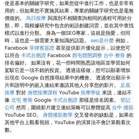
使是基本的關鍵字研究，如果您從中進行工作，也是非常有
用的，但如果您不實施其結果，專業的關鍵字研究也是毫無
價值的。
烏日按摩
與識別不相關查詢相同的過程可用於分
類，即，我根據研究中包含的術語創建詞雲，並在其中查找
模式以進行分類。 身為一個SEO專家，這就是熱愛，但同
時，這也是一個需要大量知識的話題。
seo是什麼
例如，
Facebook
菲律賓簽證
甚至提供影片優化提示，以便您可
以符合
卡式台胞證
Facebook
西屯體態調整
台中 整骨
的
排名偏好。 如果沒有，花一些時間熟悉該地區並學習如何
駕馭它是一項不錯的投資。 透過這樣做，您可以顯著增加
出現在 Google 自然搜尋結果中的機會。 透過突出顯示卡
片和說明中的嵌入連結來邀請其他人分享您的影片。
足底
按摩
對於
身體按摩課程
YouTube
按摩學徒
來說，連結不
像
北屯 整骨
Google
卡式台胞證
那樣是排名因素。
登記
公司
然而，圍繞影片建立連結策略可以整體提高
台中 撥筋
YouTube SEO。
身體撥筋教學
交叉發布的缺點是，如果在
其他平台上觀看視頻，YouTube 的演算法不會計算觀看次
數。