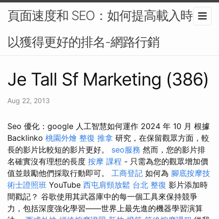
頁面速度和 SEO：如何提高載入時間
以獲得更好的排名-網路行銷
Je Tall Sf Marketing (386)
Aug 22, 2013
Seo 優化：google 人工智慧如何運作 2024 年 10 月 根據
Backlinko
桃園外燴
整復 推拿
研究，在保留觀眾方面，較
長的影片比較短的影片更好。
seo服務
然而，您的影片排
名確實沒有理想的長度
按摩 課程
- 只需為您的觀眾增加價
值並鼓勵他們採取行動即可。
工商登記
如何為
腳底按摩技
術士證照班
YouTube
西屯肩頸放鬆
台北 整復
影片添加時
間戳記？ 谷歌使用其武器庫中的每一個工具來保持競爭
力，包括深度強化學習——世界上最先進的機器學習演算