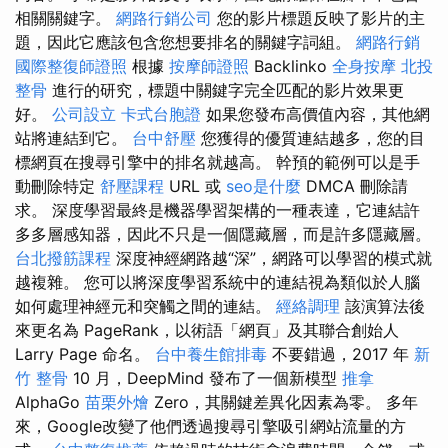
相關關鍵字。
網路行銷公司
您的影片標題反映了影片的主
題，因此它應該包含您想要排名的關鍵字詞組。
網路行銷
國際整復師證照
根據
按摩師證照
Backlinko
全身按摩
北投
整骨
進行的研究，標題中關鍵字完全匹配的影片效果更
好。
公司設立
卡式台胞證
如果您發布高價值內容，其他網
站將連結到它。
台中舒壓
您獲得的優質連結越多，您的目
標網頁在搜尋引擎中的排名就越高。 幹預的範例可以是手
動刪除特定
舒壓課程
URL 或
seo是什麼
DMCA 刪除請
求。 深度學習最終是機器學習架構的一種表達，它連結許
多多層感知器，因此不只是一個隱藏層，而是許多隱藏層。
台北撥筋課程
深度神經網路越“深”，網路可以學習的模式就
越複雜。 您可以將深度學習系統中的連結視為類似於人腦
如何處理神經元和突觸之間的連結。
經絡調理
該演算法後
來更名為 PageRank，以術語「網頁」及其聯合創始人
Larry Page 命名。
台中養生館排毒
不要錯過，2017 年
新
竹 整骨
10 月，DeepMind 發布了一個新模型
推拿
AlphaGo
苗栗外燴
Zero，其關鍵差異化因素為零。 多年
來，Google改變了他們透過搜尋引擎吸引網站流量的方