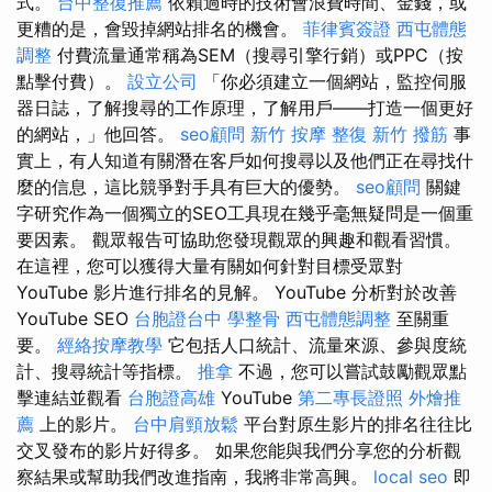
式。
台中整復推薦
依賴過時的技術會浪費時間、金錢，或
更糟的是，會毀掉網站排名的機會。
菲律賓簽證
西屯體態
調整
付費流量通常稱為SEM（搜尋引擎行銷）或PPC（按
點擊付費）。
設立公司
「你必須建立一個網站，監控伺服
器日誌，了解搜尋的工作原理，了解用戶——打造一個更好
的網站，」他回答。
seo顧問
新竹 按摩
整復
新竹 撥筋
事
實上，有人知道有關潛在客戶如何搜尋以及他們正在尋找什
麼的信息，這比競爭對手具有巨大的優勢。
seo顧問
關鍵
字研究作為一個獨立的SEO工具現在幾乎毫無疑問是一個重
要因素。 觀眾報告可協助您發現觀眾的興趣和觀看習慣。
在這裡，您可以獲得大量有關如何針對目標受眾對
YouTube 影片進行排名的見解。 YouTube 分析對於改善
YouTube SEO
台胞證台中
學整骨
西屯體態調整
至關重
要。
經絡按摩教學
它包括人口統計、流量來源、參與度統
計、搜尋統計等指標。
推拿
不過，您可以嘗試鼓勵觀眾點
擊連結並觀看
台胞證高雄
YouTube
第二專長證照
外燴推
薦
上的影片。
台中肩頸放鬆
平台對原生影片的排名往往比
交叉發布的影片好得多。 如果您能與我們分享您的分析觀
察結果或幫助我們改進指南，我將非常高興。
local seo
即