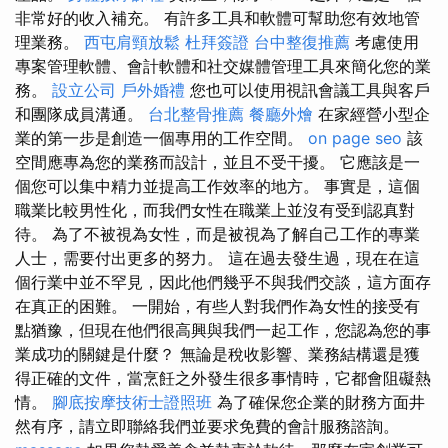
非常好的收入補充。 有許多工具和軟體可幫助您有效地管
理業務。
西屯肩頸放鬆
杜拜簽證
台中整復推薦
考慮使用
專案管理軟體、會計軟體和社交媒體管理工具來簡化您的業
務。
設立公司
戶外婚禮
您也可以使用視訊會議工具與客戶
和團隊成員溝通。
台北整骨推薦
餐廳外燴
在家經營小型企
業的第一步是創造一個專用的工作空間。
on page seo
該
空間應專為您的業務而設計，並且不受干擾。 它應該是一
個您可以集中精力並提高工作效率的地方。 事實是，這個
職業比較男性化，而我們女性在職業上並沒有受到認真對
待。 為了不被視為女性，而是被視為了解自己工作的專業
人士，需要付出更多的努力。 這在過去發生過，現在在這
個行業中並不罕見，因此他們幾乎不與我們交談，這方面存
在真正的困難。 一開始，有些人對我們作為女性的接受有
點猶豫，但現在他們很高興與我們一起工作，您認為您的事
業成功的關鍵是什麼？ 無論是稅收影響、業務結構還是獲
得正確的文件，當烹飪之外發生很多事情時，它都會阻礙熱
情。
腳底按摩技術士證照班
為了確保您企業的財務方面井
然有序，請立即聯絡我們並要求免費的會計服務諮詢。