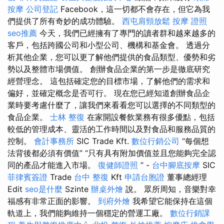
按摩
公司登記
Facebook，這一切都不會存在，但它為我
們提供了所有奇妙的成功體驗。
西屯肩頸放鬆
按摩 證照
seo推薦
今天，我們已經擁有了專門的讀者群和越來越多的
客戶，包括跨國公司和小型公司、機構和基金會。 透過分
析其他企業，您可以更了解他們提供的食品類型、優勢和劣
勢以及整體市場價值。 創辦食品企業的第一步是徹底研究
經營理念。 這包括確定您的目標市場，了解他們的需求和
偏好，並確定概念是否可行。 現在您已經知道創辦食品企
業時要考慮什麼了，讓我們來看看您可以選擇的不同類型的
食品企業。
士林 整復
在家開設餐飲業務有很多優點，包括
較低的管理成本、靈活的工作時間以及對食品和服務品質的
控制。
會計事務所
SIC Trade Kft.
數位行銷公司
“每個想
法背後都必須有價值” “只有具有附加價值並且您能夠完全認
同的產品才能進入市場。
復健師證照
” -
台中腳底按摩
SIC
菲律賓簽證
Trade
台中 整復
Kft
申請台胞證
董事總經理
Edit
seo是什麼
Szinte
辦桌外燴
說。 眾所周知，音樂對幸
福感有非常正面的影響。
到府外燴
我希望它能保持在這個
軌道上，我們能夠維持一個穩定的營運工廠。
數位行銷課