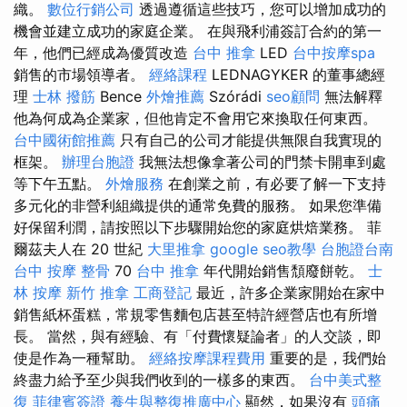
織。
數位行銷公司
透過遵循這些技巧，您可以增加成功的
機會並建立成功的家庭企業。 在與飛利浦簽訂合約的第一
年，他們已經成為優質改造
台中 推拿
LED
台中按摩spa
銷售的市場領導者。
經絡課程
LEDNAGYKER 的董事總經
理
士林 撥筋
Bence
外燴推薦
Szórádi
seo顧問
無法解釋
他為何成為企業家，但他肯定不會用它來換取任何東西。
台中國術館推薦
只有自己的公司才能提供無限自我實現的
框架。
辦理台胞證
我無法想像拿著公司的門禁卡開車到處
等下午五點。
外燴服務
在創業之前，有必要了解一下支持
多元化的非營利組織提供的通常免費的服務。 如果您準備
好保留利潤，請按照以下步驟開始您的家庭烘焙業務。 菲
爾茲夫人在 20 世紀
大里推拿
google seo教學
台胞證台南
台中 按摩 整骨
70
台中 推拿
年代開始銷售頹廢餅乾。
士
林 按摩
新竹 推拿
工商登記
最近，許多企業家開始在家中
銷售紙杯蛋糕，常規零售麵包店甚至特許經營店也有所增
長。 當然，與有經驗、有「付費懷疑論者」的人交談，即
使是作為一種幫助。
經絡按摩課程費用
重要的是，我們始
終盡力給予至少與我們收到的一樣多的東西。
台中美式整
復
菲律賓簽證
養生與整復推廣中心
顯然，如果沒有
頭痛