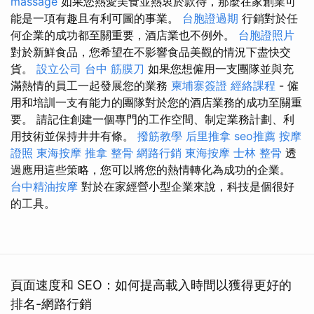
massage
如果您熱愛美食並熱衷於款待，那麼在家創業可
能是一項有趣且有利可圖的事業。
台胞證過期
行銷對於任
何企業的成功都至關重要，酒店業也不例外。
台胞證照片
對於新鮮食品，您希望在不影響食品美觀的情況下盡快交
貨。
設立公司
台中 筋膜刀
如果您想僱用一支團隊並與充
滿熱情的員工一起發展您的業務
柬埔寨簽證
經絡課程
- 僱
用和培訓一支有能力的團隊對於您的酒店業務的成功至關重
要。 請記住創建一個專門的工作空間、制定業務計劃、利
用技術並保持井井有條。
撥筋教學
后里推拿
seo推薦
按摩
證照
東海按摩
推拿 整骨
網路行銷
東海按摩
士林 整骨
透
過應用這些策略，您可以將您的熱情轉化為成功的企業。
台中精油按摩
對於在家經營小型企業來說，科技是個很好
的工具。
頁面速度和 SEO：如何提高載入時間以獲得更好的
排名-網路行銷