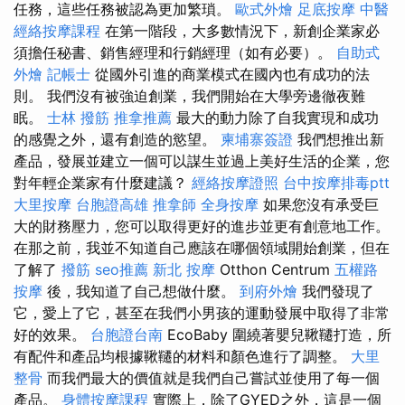
任務，這些任務被認為更加繁瑣。
歐式外燴
足底按摩
中醫
經絡按摩課程
在第一階段，大多數情況下，新創企業家必
須擔任秘書、銷售經理和行銷經理（如有必要）。
自助式
外燴
記帳士
從國外引進的商業模式在國內也有成功的法
則。 我們沒有被強迫創業，我們開始在大學旁邊徹夜難
眠。
士林 撥筋
推拿推薦
最大的動力除了自我實現和成功
的感覺之外，還有創造的慾望。
柬埔寨簽證
我們想推出新
產品，發展並建立一個可以謀生並過上美好生活的企業，您
對年輕企業家有什麼建議？
經絡按摩證照
台中按摩排毒ptt
大里按摩
台胞證高雄
推拿師
全身按摩
如果您沒有承受巨
大的財務壓力，您可以取得更好的進步並更有創意地工作。
在那之前，我並不知道自己應該在哪個領域開始創業，但在
了解了
撥筋
seo推薦
新北 按摩
Otthon Centrum
五權路
按摩
後，我知道了自己想做什麼。
到府外燴
我們發現了
它，愛上了它，甚至在我們小男孩的運動發展中取得了非常
好的效果。
台胞證台南
EcoBaby 圍繞著嬰兒鞦韆打造，所
有配件和產品均根據鞦韆的材料和顏色進行了調整。
大里
整骨
而我們最大的價值就是我們自己嘗試並使用了每一個
產品。
身體按摩課程
實際上，除了GYED之外，這是一個