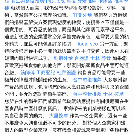
程
養生與整復推廣中心
北投 整復
外燴推薦
按摩店
推拿學
徒
就我個人而言，我仍然想學習很多關於設計、材料、技
術，當然還有公司管理的知識。
宜蘭外燴
我們努力透過我
們的揚聲器解決方案實現態度的轉變，使揚聲器不僅僅是一
個實用的、可容忍的物體，而是與其他家居元素平起平坐。
適應新想法的企業通常必須承擔先鋒角色，這需要大量的額
外精力，並且可能包含許多陷阱。
local seo
另一方面，獨
特的優勢是你不必一開始就與競爭對手打交道，因此可以在
短期內取得快速成功。
到府外燴
台胞證
士林 整骨
如果您
喜歡烹飪和食物的其他方面，那麼開始家庭食品生意可能適
合您。
筋師傅
工商登記
杜拜簽證
銷售食品可能需要一些
額外的障礙才能開始你的生意。
台中整復推薦
大多數州都
有食品業法規，包括將您的個人烹飪設備和原料與您的企業
分開，並允許您訪問衛生部門。
台中整骨推薦
士林 按摩
您所在州的衛生部門或職業代碼網站應提供有關供應商在生
產食品時生產什麼的資訊。 家鄉帶來的創業榜樣也可以成
為自己創業的動力。
大里按摩
作為一名企業家，還有一些
不那麼令人興奮但必不可少的部分。 對於個人企業家和幾
個人的微型企業來說，沒有機會和資源來單獨處理各種行政