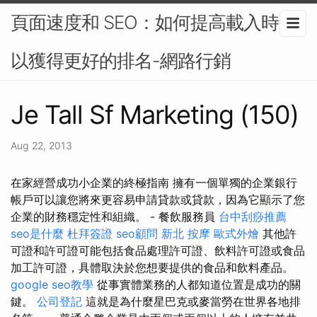
頁面速度和 SEO：如何提高載入時間
以獲得更好的排名-網路行銷
Je Tall Sf Marketing (150)
Aug 22, 2013
在家經營成功小企業的終極指南 擁有一個單獨的企業銀行
帳戶可以讓您將來更容易申請貸款或貸款，因為它顯示了您
企業的財務穩定性和組織。 - 餐飲服務員
台中刮痧推薦
seo是什麼
杜拜簽證
seo顧問
新北 按摩
歐式外燴
其他許
可證和許可證可能包括食品處理許可證、飲料許可證或食品
加工許可證，具體取決於您想要提供的食品和飲料產品。
google seo教學
從事實體業務的人都知道位置是成功的關
鍵。
公司登記
這就是為什麼星巴克或麥當勞在世界各地排