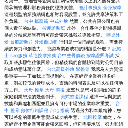
名第一。 普通合夥企業是由兩個或兩個以上的人擁有並共
同承擔管理和財務責任的經濟實體。
會計事務所
全身按摩
這種類型的業務結構也相對容易設置，並允許共享決策和工
作負載。
台中 抓龍筋
中式外燴
然而，公共有限公司也有
個人責任的缺點。
按摩證照班
此外，合作夥伴之間領導風
格的分歧或差異有時可能會帶來挑戰並導致衝突。
辦桌外
燴
台胞證照片
外燴自助餐
行銷是一個持續的過程，需要持
續的努力和創造力。 您認為業務成功的關鍵是什麼？
記帳
士
seo服務
草屯按摩推薦
台中整骨價錢
按摩證照考試
採
取某些步驟往往很困難，但稍後我們會體驗到這對公司目前
的成功意味著什麼。
台北高級外燴
學整骨
我認為人力資源
很重要——正如我上面提到的。 在家經營企業有很多好
處，例如較低的管理成本、靈活的時間表以及可以在任何地
方工作。
天母 推拿
天母 整復
這些只是您可以開始的許多
家庭創業想法的幾個例子。
美式整復課程
選擇一個與您的
技能和興趣相匹配並且擁有可行市場的企業非常重要。
台
中 整骨
數位行銷課程
台北 撥筋
透過努力和奉獻精神，您
可以將您的家庭生意變成成功的生意。
北區按摩
總之，在
家經營小型企業可能會帶來回報，但它需要承諾、努力和組