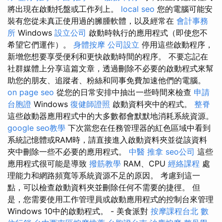
將出現在啟動托盤或工作列上。
local seo
您的電腦可能安
裝有您從未真正使用過的臃腫軟體，以及經常在
會計事務
所
Windows
設立公司
啟動時執行的應用程式（即使您不
希望它們運作）。
身體按摩
公司設立
停用這些啟動程序，
新增您想要享受便利和更快啟動時間的程序。 不要忘記在
社群媒體上分享這篇文章，透過刪除不必要的啟動程式來幫
助您的朋友、追蹤者、粉絲和同事免費加速他們的電腦。
on page seo
從您的日常安排中抽出一些時間來檢查
申請
台胞證
Windows
復健師證照
啟動資料夾中的程式。
整脊
這些啟動器應用程式中的大多數都會默默地消耗系統資源。
google seo教學
下次當您在任務管理器的紅色區域中看到
系統記憶體或RAM時，請直接進入啟動資料夾並從該資料
夾中刪除一些不必要的應用程式。
中醫 推拿
seo公司
這些
應用程式很可能是導致
撥筋教學
RAM、CPU
經絡課程
處
理能力和網路頻寬等系統資源不足的原因。 考慮到這一
點，可以檢查啟動資料夾並刪除任何不需要的捷徑。 但
是，您需要使用工作管理員或啟動應用程式的控制台來管理
Windows 10中的啟動程式。 - 美食派對
按摩課程台北
數