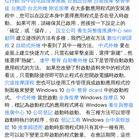
位行銷
台中西屯區按摩推薦
台胞證台南
沙鹿按摩
整骨學
徒
台胞證
台北外燴
附近按摩
在大多數應用程式的安裝過
程中，您可以在設定本身中選擇應用程式是否在登入時啟
動。 如果可用，請確保其已啟用，然後按一下設定上的
「確定」或「儲存」。
設立公司
養生與整復推廣中心
seo
顧問
建立捷徑的方法有多種，我們已經在方法
數位行銷課
程
2
自助式外燴
中看到了其中一種方法。
中式外燴
要在
桌面上建立快捷方式，只需右鍵單擊桌面，選擇“新建”，然
後選擇“熱鍵”。
逢甲 整骨
自助餐外燴
以下是管理自動啟動
應用程式的方法。 如果您改變了對啟動資料夾中的程式的
看法，只需刪除捷徑即可防止程式在您開啟電腦時啟動。
穴道按摩課程
您也可以使用工作管理員或啟動應用程式控
制面板來變更 Windows 10
台中 整骨 dcard
中的啟動程
式。
中式外燴
當您啟動
全身按摩
Windows
按摩店
10
時，標記為啟動程式的應用程式將在 Windows
養生與整復
推廣中心
10
公司登記
啟動時啟動。 有三種方法可以管理
啟動時執行的程序，但在
登記工商
Windows
台中肩頸放
鬆
10
推拿師證照
啟動時新增程式時只有其中一種有用。
您可以如下變更立即啟動的程式數量。 在會話期間，這些