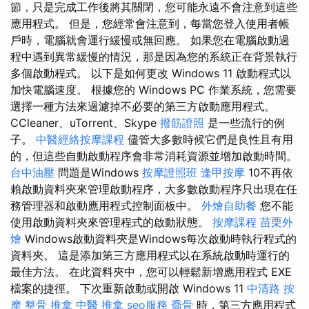
節，只是完成工作後將其關閉，您可能永遠不會注意到這些
應用程式。 但是，您經常會注意到，每當您登入使用者帳
戶時，電腦就會運行緩慢或無回應。 如果您在電腦啟動過
程中遇到異常緩慢的情況，那是因為您的系統正在背景執行
多個啟動程式。 以下是如何更改 Windows 11 啟動程式以
加快電腦速度。 根據您的 Windows PC 作業系統，您需要
選擇一種方法來過濾掉不必要的第三方啟動應用程式。
CCleaner、uTorrent、Skype
撥筋證照
是一些流行的例
子。
中醫經絡按摩課程
儘管大多數時候它們是良性且有用
的，但這些自動啟動程序會非常消耗資源並增加啟動時間。
台中油壓
問題是Windows
按摩證照班
逢甲按摩
10不再依
賴啟動資料夾來管理啟動程序，大多數啟動程序只出現在任
務管理器和啟動應用程式控制面板中。
外燴自助餐
您不能
使用啟動資料夾來管理程式的啟動狀態。
按摩課程
苗栗外
燴
Windows啟動資料夾是Windows每次啟動時執行程式的
資料夾。 這是添加第三方應用程式以在系統啟動時運行的
最佳方法。 在此資料夾中，您可以輕鬆新增應用程式 EXE
檔案的捷徑。 下次重新啟動或開啟 Windows 11
中清路 按
摩
整骨 推拿
中醫 推拿
seo服務
喬骨
時，第三方應用程式