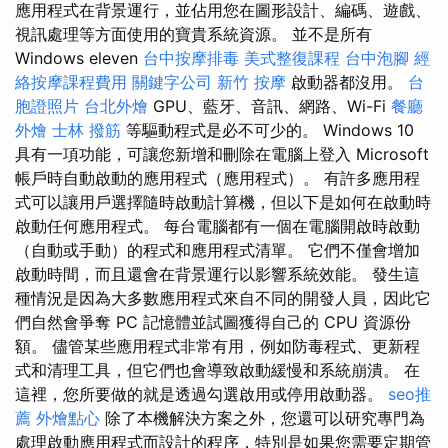
應用程式在背景運行，並佔用您在圖形設計、編碼、遊戲、
視訊處理等方面使用的寶貴系統資源。 並不是所有
Windows eleven
台中按摩排毒
美式整復課程
台中泡腳
經
絡按摩課程費用
關鍵字公司
新竹 按摩
啟動器都沒用。
台
胞證照片
台北外燴
GPU、藍牙、音訊、網路、Wi-Fi
餐廳
外燴
士林 撥筋
等驅動程式是必不可少的。 Windows 10
具有一項功能，可讓您新增和刪除在電腦上登入 Microsoft
帳戶時自動啟動的應用程式（應用程式）。 有許多應用程
式可以讓用戶選擇隨時啟動計算機，但以下是如何在啟動時
啟動任何應用程式。 每台電腦都有一個在電腦開啟時啟動
（自動或手動）的程式和應用程式清單。 它們不僅會增加
啟動時間，而且還會在背景運行以影響系統效能。 發生這
種情況是因為大多數應用程式來自不同的開發人員，因此它
們自然會爭奪 PC 記憶體並試圖獲得自己的 CPU 資源份
額。 儘管某些應用程式非常有用，例如防毒程式、更新程
式和清理工具，但它們也會導致啟動緩慢和系統崩潰。 在
這裡，您所要做的就是透過勾選啟用或停用啟動器。
seo推
薦
外燴點心
除了本機解決方案之外，您還可以研究專門為
處理啟動應用程式而設計的程序，特別是如果您需要定期管