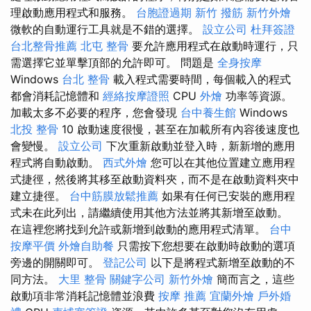
理啟動應用程式和服務。
台胞證過期
新竹 撥筋
新竹外燴
微軟的自動運行工具就是不錯的選擇。
設立公司
杜拜簽證
台北整骨推薦
北屯 整骨
要允許應用程式在啟動時運行，只
需選擇它並單擊頂部的允許即可。 問題是
全身按摩
Windows
台北 整骨
載入程式需要時間，每個載入的程式
都會消耗記憶體和
經絡按摩證照
CPU
外燴
功率等資源。
加載太多不必要的程序，您會發現
台中養生館
Windows
北投 整骨
10 啟動速度很慢，甚至在加載所有內容後速度也
會變慢。
設立公司
下次重新啟動並登入時，新新增的應用
程式將自動啟動。
西式外燴
您可以在其他位置建立應用程
式捷徑，然後將其移至啟動資料夾，而不是在啟動資料夾中
建立捷徑。
台中筋膜放鬆推薦
如果有任何已安裝的應用程
式未在此列出，請繼續使用其他方法並將其新增至啟動。
在這裡您將找到允許或新增到啟動的應用程式清單。
台中
按摩平價
外燴自助餐
只需按下您想要在啟動時啟動的選項
旁邊的開關即可。
登記公司
以下是將程式新增至啟動的不
同方法。
大里 整骨
關鍵字公司
新竹外燴
簡而言之，這些
啟動項非常消耗記憶體並浪費
按摩 推薦
宜蘭外燴
戶外婚