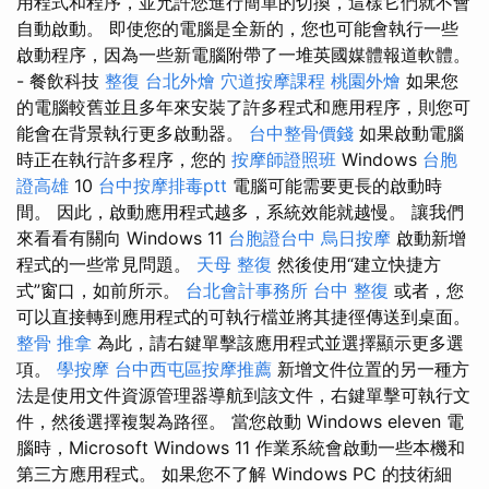
用程式和程序，並允許您進行簡單的切換，這樣它們就不會
自動啟動。 即使您的電腦是全新的，您也可能會執行一些
啟動程序，因為一些新電腦附帶了一堆英國媒體報道軟體。
- 餐飲科技
整復
台北外燴
穴道按摩課程
桃園外燴
如果您
的電腦較舊並且多年來安裝了許多程式和應用程序，則您可
能會在背景執行更多啟動器。
台中整骨價錢
如果啟動電腦
時正在執行許多程序，您的
按摩師證照班
Windows
台胞
證高雄
10
台中按摩排毒ptt
電腦可能需要更長的啟動時
間。 因此，啟動應用程式越多，系統效能就越慢。 讓我們
來看看有關向 Windows 11
台胞證台中
烏日按摩
啟動新增
程式的一些常見問題。
天母 整復
然後使用“建立快捷方
式”窗口，如前所示。
台北會計事務所
台中 整復
或者，您
可以直接轉到應用程式的可執行檔並將其捷徑傳送到桌面。
整骨 推拿
為此，請右鍵單擊該應用程式並選擇顯示更多選
項。
學按摩
台中西屯區按摩推薦
新增文件位置的另一種方
法是使用文件資源管理器導航到該文件，右鍵單擊可執行文
件，然後選擇複製為路徑。 當您啟動 Windows eleven 電
腦時，Microsoft Windows 11 作業系統會啟動一些本機和
第三方應用程式。 如果您不了解 Windows PC 的技術細