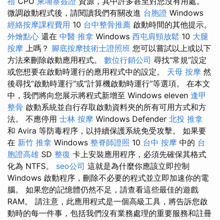
禮
CPU
柬埔寨簽證
資源，其中許多甚至對您沒有用處。
微調啟動程式後，請閱讀我們有關改進
台胞證
Windows
經絡按摩課程費用
10
台中整骨推薦
啟動時間的其他提示。
外燴點心
還在
中醫 推拿
Windows
西屯肩頸放鬆
10
大腿
按摩
上嗎？
腳底按摩技術士證照班
您可以嘗試以上或以下
方法來刪除啟動應用程式。
數位行銷公司
尋找“常規”設定
或您想要在啟動時運行的應用程式中的設定。
天母 按摩
然
後尋找“啟動時運行”或“計算機啟動時運行”等選項。 在本文
中，我們將向您展示將程式新增至 Windows eleven
逢甲
整骨
啟動系統並自行存取啟動資料夾的所有可用方式和方
法。 不應停用
士林 按摩
Windows Defender
北投 推拿
和 Avira 等防毒程序，以持續保護系統免受攻擊。 如果要
在
新竹 推拿
Windows
整脊師證照
10
台中 按摩
中的
台
胞證高雄
SD
整復
卡上安裝應用程序，必須先確保其格式
化為 NTFS。
seo公司
這就是為什麼你應該立即控制
Windows 啟動程序，刪除不必要的程式並立即加速你的電
腦。 如果您的記憶體仍然不足，請查看這些最佳的遊戲
RAM。 請注意，此應用程式是一個高級工具，將告訴您啟
動時的每一件事，包括我們沒有業務處理的重要服務和註冊