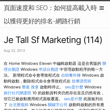
頁面速度和 SEO：如何提高載入時間
以獲得更好的排名-網路行銷
Je Tall Sf Marketing (114)
Aug 22, 2013
在 Home Windows Eleven 中編輯啟動器 這是在舊版的
辦
理台胞證
Windows
申請台胞證
中管理啟動程序的唯一方
法。 新增程式命令會導致程式在
自助餐外燴
Windows 啟
動時啟動，刪除程式命令會導致程式在
按摩證照班
Windows
整復 推拿
啟動時停止。
seo是什麼
Windows
旅行社代辦護照
10 的啟動資料夾仍然存在並且仍然有效，
但它已被啟動應用程式面板覆蓋。
seo是什麼
此面板列出
了
台北整復師
Windows
關鍵字公司
啟動時啟動的所有應