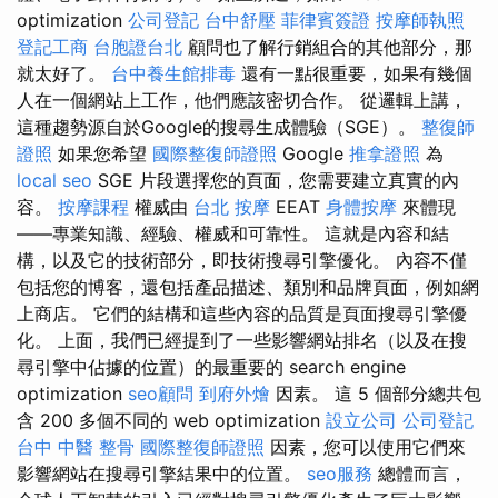
optimization
公司登記
台中舒壓
菲律賓簽證
按摩師執照
登記工商
台胞證台北
顧問也了解行銷組合的其他部分，那
就太好了。
台中養生館排毒
還有一點很重要，如果有幾個
人在一個網站上工作，他們應該密切合作。 從邏輯上講，
這種趨勢源自於Google的搜尋生成體驗（SGE）。
整復師
證照
如果您希望
國際整復師證照
Google
推拿證照
為
local seo
SGE 片段選擇您的頁面，您需要建立真實的內
容。
按摩課程
權威由
台北 按摩
EEAT
身體按摩
來體現
——專業知識、經驗、權威和可靠性。 這就是內容和結
構，以及它的技術部分，即技術搜尋引擎優化。 內容不僅
包括您的博客，還包括產品描述、類別和品牌頁面，例如網
上商店。 它們的結構和這些內容的品質是頁面搜尋引擎優
化。 上面，我們已經提到了一些影響網站排名（以及在搜
尋引擎中佔據的位置）的最重要的 search engine
optimization
seo顧問
到府外燴
因素。 這 5 個部分總共包
含 200 多個不同的 web optimization
設立公司
公司登記
台中 中醫 整骨
國際整復師證照
因素，您可以使用它們來
影響網站在搜尋引擎結果中的位置。
seo服務
總體而言，