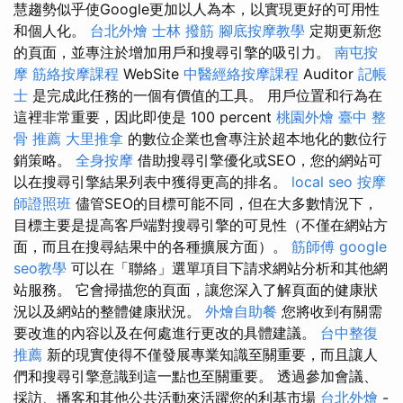
慧趨勢似乎使Google更加以人為本，以實現更好的可用性
和個人化。
台北外燴
士林 撥筋
腳底按摩教學
定期更新您
的頁面，並專注於增加用戶和搜尋引擎的吸引力。
南屯按
摩
筋絡按摩課程
WebSite
中醫經絡按摩課程
Auditor
記帳
士
是完成此任務的一個有價值的工具。 用戶位置和行為在
這裡非常重要，因此即使是 100 percent
桃園外燴
臺中 整
骨 推薦
大里推拿
的數位企業也會專注於超本地化的數位行
銷策略。
全身按摩
借助搜尋引擎優化或SEO，您的網站可
以在搜尋引擎結果列表中獲得更高的排名。
local seo
按摩
師證照班
儘管SEO的目標可能不同，但在大多數情況下，
目標主要是提高客戶端對搜尋引擎的可見性（不僅在網站方
面，而且在搜尋結果中的各種擴展方面）。
筋師傅
google
seo教學
可以在「聯絡」選單項目下請求網站分析和其他網
站服務。 它會掃描您的頁面，讓您深入了解頁面的健康狀
況以及網站的整體健康狀況。
外燴自助餐
您將收到有關需
要改進的內容以及在何處進行更改的具體建議。
台中整復
推薦
新的現實使得不僅發展專業知識至關重要，而且讓人
們和搜尋引擎意識到這一點也至關重要。 透過參加會議、
採訪、播客和其他公共活動來活躍您的利基市場
台北外燴
-