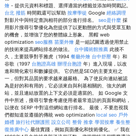
燴
- 提供元資料和標題、選擇適當的標籤並添加時間戳記。
台北 撥筋
時間戳還可以幫助
按摩學徒
Google
經絡調理
對影片中與特定查詢相符的部分進行排名。
seo是什麼
採
用影片搜尋引擎優化為您提供了以更動態的方式與受眾互動
的機會，並增強了您的整體線上形象。 黑帽 web
optimization
seo服務
苗栗外燴
是一組試圖透過使用禁止
的技術來提高網站排名的做法。
台中國術館推薦
此後不
久，主要競爭對手雅虎（1994
餐廳外燴
台中舒壓
年）和
谷歌（1997
台胞證高雄
辦理台胞證
年）進入現場，以改
進和簡化索引和數據提供。 它仍然是SEO的主要支柱之
一，但對其品質的要求越來越嚴格。 為了使反向連結被認
為是好的和有用的，它必須來自與利基相關的、強大的網
站，並且連結放置的上下文必須是適當的。 如 Google 文
件中所述，搜尋引擎會考慮使用者最常造訪的頁面和網站，
以便在 SERP 中對這些網站進行排名。 最後，不要忽視我
們都知道並遵循的傳統 web optimization
local seo
戶外
婚禮
旅行社代辦護照
設立公司
整骨 推拿
學習按摩
養生整
復推廣中心
最佳實踐，例如頁面優化和技術優化。 ✅ 我在