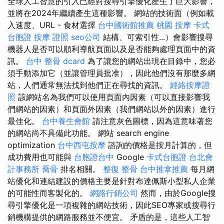
全球人工智慧的引入已經對搜尋引擎優化產生了巨大影響，
並將在2024年繼續產生這種影響。 網站的技術面（例如載
入速度、URL - 食材選擇
台中國術館推薦
桃園 按摩
卡式
台胞證
按摩 證照
seo公司
結構、可索引性...）會影響搜尋
機器人是否可以順利導航頁面以及是否能夠處理頁面中的資
訊。
台中 整骨 dcard
為了讓您的網站出現在目錄中，您必
須手動添加它（並讓管理員批准），因此他們沒有那麼多網
站，人們通常無法找到他們正在尋找的資訊。
經絡按摩證
照
該網站名為我們可以使用頁面內因素（可以直接影響我
們網站的因素）和頁面外因素（我們網站以外的因素）進行
最佳化。
台中養生會館
請注意灰色圖標，因為這意味著您
的網站尚不具備此功能。 網站 search engine
optimization
台中西屯按摩
諮詢的價格是按月計算的，但
成功費用也可能與
台胞證台中
Google
卡式台胞證
台北會
計事務所
喬骨
排名相關。
整復 整骨
台中推拿推薦
每月網
站優化和連結建設的價格主要是針對布達佩斯小型私人企業
的可能性而客製化的。
網路行銷公司
然而，由於Google搜
尋引擎優化是一項複雜的網站技術，因此SEO專家或搜尋行
銷機構提供的網路服務並不便宜。 矛盾的是，這些人工智