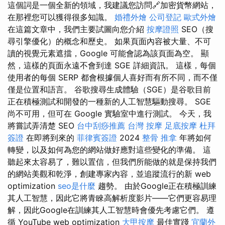
這個詞是一個全新的領域，我建議您訪問🔗加密貨幣網站，
在那裡您可以獲得很多知識。
婚禮外燴
公司登記
歐式外燴
在這篇文章中，我們主要試圖向您介紹
按摩證照
SEO（搜
尋引擎優化）的概念和歷史。 如果頁面內容被大量、不可
讀的視覺元素遮擋，Google 可能會認為該頁面為空。 顯
然，這樣的頁面永遠不會到達 SGE 詳細資訊。 這樣，每個
使用者的每個 SERP 都會根據個人喜好而有所不同，而不僅
僅是位置和語言。 谷歌搜尋生成體驗（SGE）是谷歌目前
正在積極測試和開發的一種新的人工智慧驅動搜尋。 SGE
尚不可用，但可在 Google 實驗室中進行測試。 今天，我
將嘗試弄清楚 SEO
台中刮痧推薦
台灣 按摩
足底按摩
杜拜
簽證
在即將到來的
菲律賓簽證
2024
整骨 推拿
年將如何
轉變，以及如何為您的網站做好應對這些變化的準備。 這
聽起來太容易了，難以置信，但我們所能做的就是保持我們
的網站美觀和乾淨，創建專家內容，並追蹤流行的新 web
optimization
seo是什麼
趨勢。 由於Google正在積極訓練
其人工智慧，因此它將青睞高解析度影片——它們更容易理
解，因此Google在訓練其人工智慧時會優先考慮它們。 遵
循 YouTube web optimization
大甲按摩
最佳實踐
宜蘭外