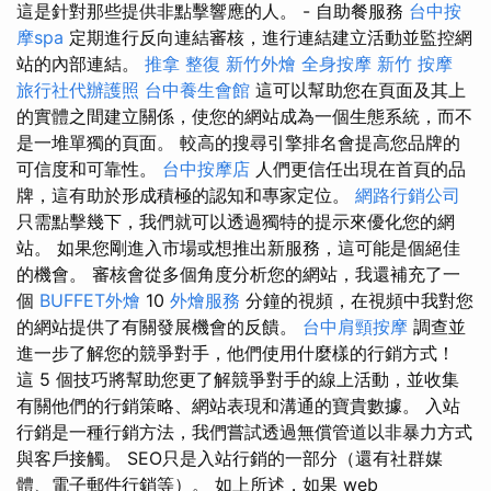
這是針對那些提供非點擊響應的人。 - 自助餐服務
台中按
摩spa
定期進行反向連結審核，進行連結建立活動並監控網
站的內部連結。
推拿 整復
新竹外燴
全身按摩
新竹 按摩
旅行社代辦護照
台中養生會館
這可以幫助您在頁面及其上
的實體之間建立關係，使您的網站成為一個生態系統，而不
是一堆單獨的頁面。 較高的搜尋引擎排名會提高您品牌的
可信度和可靠性。
台中按摩店
人們更信任出現在首頁的品
牌，這有助於形成積極的認知和專家定位。
網路行銷公司
只需點擊幾下，我們就可以透過獨特的提示來優化您的網
站。 如果您剛進入市場或想推出新服務，這可能是個絕佳
的機會。 審核會從多個角度分析您的網站，我還補充了一
個
BUFFET外燴
10
外燴服務
分鐘的視頻，在視頻中我對您
的網站提供了有關發展機會的反饋。
台中肩頸按摩
調查並
進一步了解您的競爭對手，他們使用什麼樣的行銷方式！
這 5 個技巧將幫助您更了解競爭對手的線上活動，並收集
有關他們的行銷策略、網站表現和溝通的寶貴數據。 入站
行銷是一種行銷方法，我們嘗試透過無償管道以非暴力方式
與客戶接觸。 SEO只是入站行銷的一部分（還有社群媒
體、電子郵件行銷等）。 如上所述，如果 web