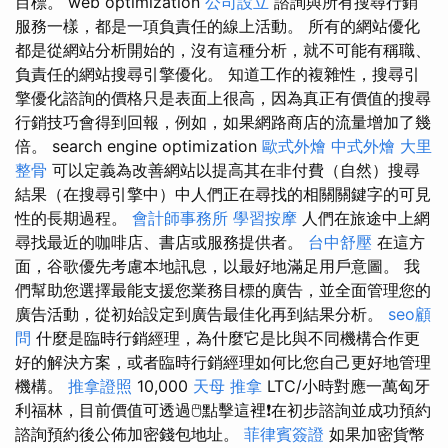
目標。 web optimization
公司設立
諮詢與所有搜尋行銷
服務一樣，都是一項負責任的線上活動。 所有的網站優化
都是從網站分析開始的，沒有這種分析，就不可能有稱職、
負責任的網站搜尋引擎優化。 知道工作的複雜性，搜尋引
擎優化諮詢的價格只是表面上很高，因為真正有價值的搜尋
行銷技巧會得到回報，例如，如果網路商店的流量增加了幾
倍。 search engine optimization
歐式外燴
中式外燴
大里
整骨
可以定義為改善網站以提高其在非付費（自然）搜尋
結果（在搜尋引擎中）中人們正在尋找的相關關鍵字的可見
性的長期過程。
會計師事務所
學習按摩
人們在旅途中上網
尋找最近的咖啡店、書店或服務提供者。
台中舒壓
在這方
面，谷歌優先考慮本地訊息，以最好地滿足用戶意圖。 我
們幫助您選擇最能支援您業務目標的廣告，並全面管理您的
廣告活動，從初始設定到廣告最佳化再到結果分析。
seo顧
問
什麼是臨時行銷經理，為什麼它是比與不同機構合作更
好的解決方案，或者臨時行銷經理如何比您自己更好地管理
機構。
推拿證照
10,000
天母 推拿
LTC/小時對應一萬匈牙
利福林，目前價值可透過🖱️點擊這裡❗在初步諮詢並成功預約
諮詢預約後公佈加密錢包地址。
菲律賓簽證
如果加密貨幣