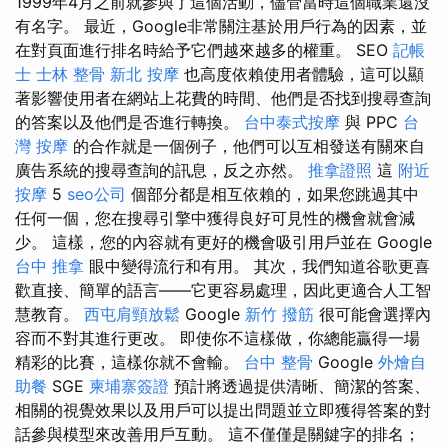
1999年4月之前就參與了這個活動，儘管當時這個職業還沒
有名字。 最近，Google非常關注基於用戶行為的因素，並
在對頁面進行排名時給予它們越來越多的權重。 SEO
記帳
士
士林 整骨
新北 按摩
也高度依賴使用者體驗，這可以顯
著影響使用者在網站上花費的時間、他們是否找到搜尋查詢
的答案以及他們是否進行轉換。
台中泰式按摩
與 PPC
台
灣 按摩
的合作就是一個例子，他們可以互相發送有關來自
廣告系統的搜尋查詢的訊息，反之亦然。
推拿證照
這
附近
按摩
5
seo公司
個部分都是相互依賴的，如果您跳過其中
任何一個，您在搜尋引擎中獲得良好可見性的機會就會減
少。 這樣，您的內容就有更好的機會吸引用戶並在 Google
台中 推拿
眼中變得流行和有用。 其次，我們知道谷歌更喜
歡直接、簡單的語言——它更容易處理，因此更適合人工智
慧教育。
西屯肩頸放鬆
Google
新竹 撥筋
很可能會選擇內
容而不對其進行更改。 即使你不這樣做，你總能贏得一場
精彩的比賽，這樣你就不會輸。
台中 整骨
Google
外燴自
助餐
SGE
柬埔寨簽證
預計將透過提供清晰、簡潔的答案、
相關的視覺效果以及用戶可以提出問題並立即獲得答案的對
話參與模型來改善用戶互動。 這不僅僅是關鍵字的排名；