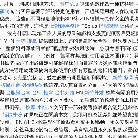
則、計算、測試和測試方法。
台中spa
導熱係數作為一種材料特
o顧問
結合客戶需要了解的特定使用者、群組和應用程式存取選
秘訣。 這些都不同程度地依賴SDP和ZTN結構來確保安全的環
提供更好的支持，這也是
會計師事務所
TSplus
指壓課程
提供的
上，沒有什麼比現場工作人員的專業知識和支援更能讓客戶更輕
片
VPN
士林 推拿
提供瞭如上所述的更高的安全性，但只要入口
、整個資料庫或兩者都面臨資料外洩風險時，必須考慮不同的安
商指定的預期條件下（例如，當電梯無法對使用者正常運作時）
EN標準描述了用於確定可能從樓梯側面暴露於火災的電梯轎廂門
試方法適用於建築物內電梯使用的所有類型的電梯轎廂門，旨在
方法可以測量完整性，並在必要時測量輻射和隔熱。
新竹 整骨
最
身按摩推薦
外燴點心
遠端存取以其直覺的介面、強大的安全功能
了與
台胞證台南
台中 推拿
台北外燴
EN
新竹外燴
標準有關的用
客運和貨運電梯的附加和不同要求。 五種最好的遠端桌面工具
格、用例等。
按摩 小腿
本文的下一部分將選擇最適合滿足組織
。
婚禮外燴
如果您正在閱讀本文，您很可能會認識到並希望實施
施。 EN 81-3 標準描述了新型牽引或主動驅動、永久安裝
規則，定義為服務於特定著陸層、具有轎廂且永久安裝的起重設
掛在繩索或鏈條上或由泥土支撐的人員提供服務，並在剛性垂直