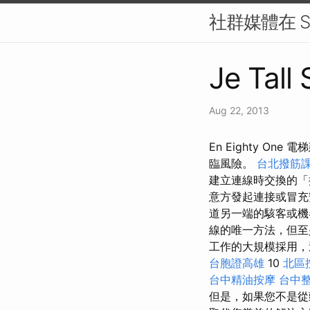
社群媒體在 S
Je Tall
Aug 22, 2013
En Eighty O
臨風險。
台北撥筋
建立連線時交換的「
意方發起連接或冒充
道另一端的駭客或機
線的唯一方法，但至少
工作的大規模採用
台胞證高雄
10
北區
台中精油按摩
台中
但是，如果您不是從