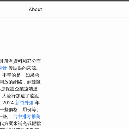
About
路及其所有資料和部分面
整骨
優缺點的來源。
司
不幸的是，如果惡
開放的網絡，到達隧
是保護企業遠端連
期
大流行加速了遠距
2024
新竹外燴
年
一些價格、用例等。
一些。
台中排毒推薦
代方案來補充或輕鬆