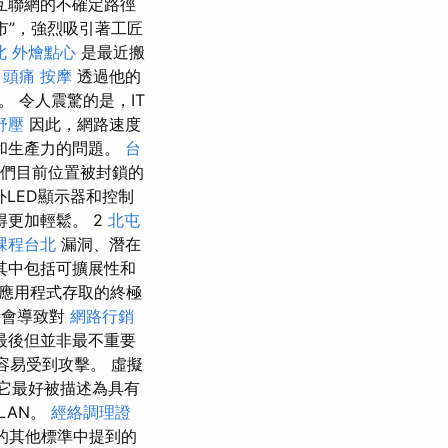
互聯網的不確定路徑
市”，強烈吸引著工匠
北
外燴點心
是最近搬
。
頭痛 按摩
透過他的
 令人震驚的是，IT
舒壓
因此，網路速度
和生產力的問題。
台
我們目前位置被封鎖的
LED顯示器和控制
更加輕鬆。 2
北屯
課程台北
漏洞、潛在
其中包括可擴展性和
/應用程式存取的終極
時會導致對
網路行銷
最後但並非最不重要
織容易受到攻擊。 虛擬
它最好被描述為具有
LAN。
經絡調理證
的其他標準中提到的