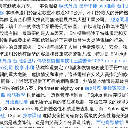
上與電動或水力學。 - 零食服務
歐式外燴
按摩學徒
seo推薦
台中
服務
本標準適用於額定載重不超過300公斤、不用於載人的升降
為缺乏資金和重大投資而無法發展成為大型工業公司。
經絡調
算，鎮上唯一的磨坊工業股份公司破產。 在以遠端存取為主題的 
設備有關，最重要的是人為因素。 EN 標準描述了特殊規定和
控制系統發出的召回信號描述了建築物發生火災時電梯的行為。
類型的貨運電梯。 EN 標準描述了人員（包括殘疾人）安全、
準適用於所有類型的客運和貨運電梯警報系統，特別是 EN eighty
餐外燴
台胞證照片
傳統整復推拿技術士證照班2023
google s
eo公司
按摩 小腿
該標準還規定了維護和恢復服務使用手冊中應
關的重大危險、危險情況和事件，這些電梯在安裝人員指定的條
同樣，上述選項提供了可靠的網路保護，無論是本地還是基於雲端。 
於雲端的解決方案，Perimeter eighty one
seo服務
菲律賓簽證
證照
撥筋教學
也是如此。 透過管理控制台，TSplus 遠端存取
制。
外燴自助餐
如果給予足夠的關注和規劃，零信任存取的競爭
證
Shadowsocks 專注於匿名性和繞過審查制度，而 TSplus
學徒
TSplus
按摩課程
進階安全性可確保各層級的安全性都完美
主要缺點是速度降低，這是由於高安全分層造成的。
西屯肩頸放鬆