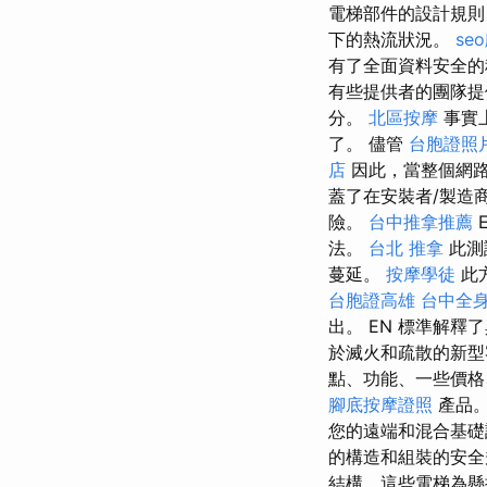
電梯部件的設計規
下的熱流狀況。
se
有了全面資料安全的
有些提供者的團隊
分。
北區按摩
事實
了。 儘管
台胞證照
店
因此，當整個網路
蓋了在安裝者/製造
險。
台中推拿推薦
法。
台北 推拿
此測
蔓延。
按摩學徒
此
台胞證高雄
台中全
出。 EN 標準解釋
於滅火和疏散的新型
點、功能、一些價
腳底按摩證照
產品
您的遠端和混合基礎設
的構造和組裝的安全
結構，這些電梯為懸