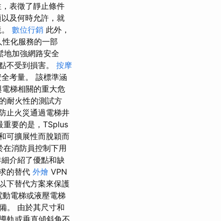
性，表徵了靜止條件
項以及何時允許，就
境。
數位行銷
此外，
人性化服務的一部
鬆地加強網路安全
點不受到損害。
按摩
全考量。 該標準涵
與電梯相關的重大危
的耐火性的測試方
防止火災通過電梯井
重要的是，TSplus
和可擴展性而脫穎而
於在消防員控制下用
詳細介紹了優點和缺
需求的替代
外燴
VPN
以下替代方案來保護
的電動電梯或液壓電梯
備。 由於其尺寸和
導軌或垂直傾斜角不