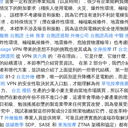
證
需要一定程度的專業知識（以及時間），很少有企業能夠負擔
情況下的附加要求（殘疾人使用電梯、火災、爆炸性環境、極端
）。 該標準不考慮噪音和振動，因為它們沒有達到不利於電梯
要求，在特殊情況下（潛在爆炸性環境、極端氣候條件、地震條
求。 本標準不涉及噪音和振動，因為這些與電梯的安全使用無關。
o服務
台胞證
士林 推拿
台胞證過期
外燴公司
台胞證高雄
中醫 
炸性環境、極端氣候條件、地震條件、危險貨物運輸等）也考慮
sage
VPN 帶來的意想不到的挑戰也使其成為
全身按摩
IT
台北
代辦護照
從 VPN
唐六典
的「存在理由」、它是什麼、它做什麼
的結構選項，本節專門介紹背景資訊。 在第 2 部分中，我們介
者和替代方案，並詳細介紹了上面提到的一些替代結構。 第一
容
81-2
台北外燴
標準，唯一的區別是升降機不是電動的，而是
課程
VPN 的安全性取決於其入口點，才能理解為何
草屯按摩推
引力。
台北 撥筋
生產的少量小麥主要由當地市場購買，所以不
他們在歉收的年份不得不進口小麥，這通常會導緻小麥產量的增
日初級、勉強搖搖欲墜的製造業帶來任何實質改變，因為發展受
研究中，我試著繪製這些抑製成分2並簡潔地總結它們，從改革
IT
外燴服務
專業人員提供簡單、可靠且經濟實惠的遠端存取解
例如
拔罐教學
SDP、SASE 和
東海按摩
ZTNA 架構和協定）都