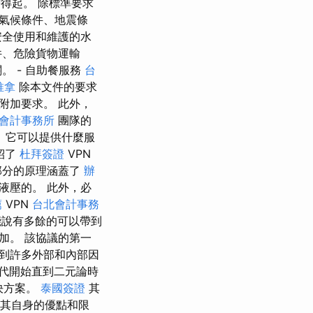
得起。 除標準要求
氣候條件、地震條
安全使用和維護的水
件、危險貨物運輸
 - 自助餐服務
台
推拿
除本文件的要求
附加要求。 此外，
會計事務所
團隊的
、它可以提供什麼服
紹了
杜拜簽證
VPN
部分的原理涵蓋了
辦
液壓的。 此外，必
薦
VPN
台北會計事務
能說有多餘的可以帶到
加。 該協議的第一
到許多外部和內部因
時代開始直到二元論時
決方案。
泰國簽證
其
有其自身的優點和限