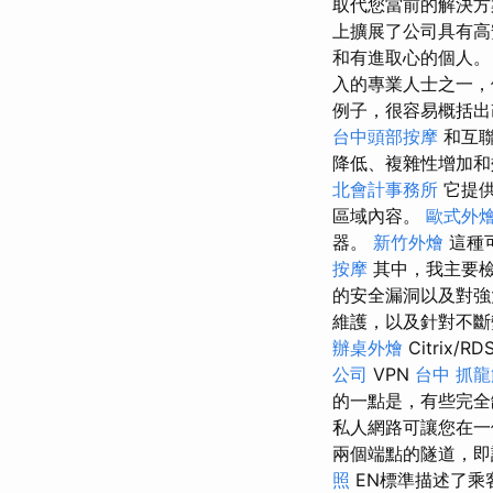
取代您當前的解決
上擴展了公司具有高
和有進取心的個人
入的專業人士之一，
例子，很容易概括出
台中頭部按摩
和互聯
降低、複雜性增加
北會計事務所
它提
區域內容。
歐式外
器。
新竹外燴
這種
按摩
其中，我主要
的安全漏洞以及對強
維護，以及針對不斷
辦桌外燴
Citrix/RD
公司
VPN
台中 抓龍
的一點是，有些完
私人網路可讓您在一
兩個端點的隧道，即
照
EN標準描述了乘