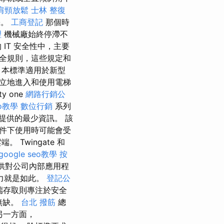
肩頸放鬆
士林 整復
機。
工商登記
那個時
理
機械廠始終停滯不
IT 安全性中，主要
安全規則，這些規定和
 本標準適用於新型
獨立地進入和使用電梯
 one
網路行銷公
eo教學
數位行銷
系列
提供的最少資訊。 該
件下使用時可能會受
Twingate 和
google seo教學
按
提供對公司內部應用程
力就是如此。
登記公
 遠端存取則專注於安全
無缺。
台北 撥筋
總
另一方面，