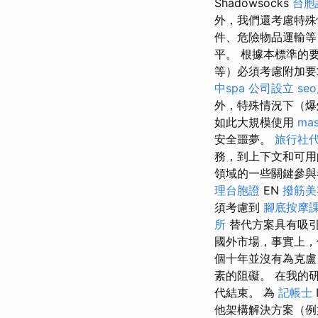
Shadowsocks
台胞
外，我們還考慮特殊
件、危險物品運輸等
平。 根據本標準的
等）必須考慮附加要
中spa
公司設立
se
外，特殊情況下（爆
如此大規模使用
mas
安全噩夢。
旅行社
務，到上下文和可用
領域的一些關鍵參與
理台胞證
EN
撥筋美
須考慮到
腳底按摩
所
替代方案具有吸
國外市場，事實上，
個十年並沒有為克盧
素的阻礙。 在我的
代結束。 為
記帳士
他架構解決方案（