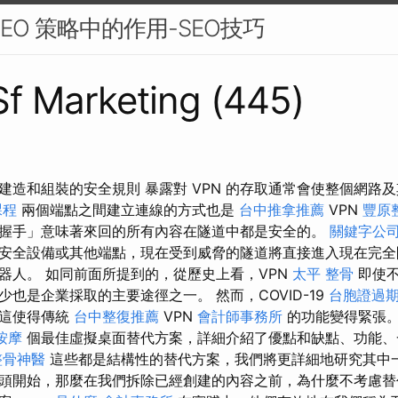
EO 策略中的作用-SEO技巧
 Sf Marketing (445)
ne 電梯建造和組裝的安全規則 暴露對 VPN 的存取通常會使整個網
課程
兩個端點之間建立連線的方式也是
台中推拿推薦
VPN
豐原
握手」意味著來回的所有內容在隧道中都是安全的。
關鍵字公
安全設備或其他端點，現在受到威脅的隧道將直接進入現在完全
器人。 如同前面所提到的，從歷史上看，VPN
太平 整骨
即使不
也是企業採取的主要途徑之一。 然而，COVID-19
台胞證過
，這使得傳統
台中整復推薦
VPN
會計師事務所
的功能變得緊張。 
按摩
個最佳虛擬桌面替代方案，詳細介紹了優點和缺點、功能、
整骨神醫
這些都是結構性的替代方案，我們將更詳細地研究其中
頭開始，那麼在我們拆除已經創建的內容之前，為什麼不考慮替