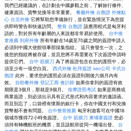
我們已經建議的，在計劃去中國參觀之前，了解旅行條件、
健康資訊、貨幣兌換等非常重要。
餐廳外燴
台胞證
外燴點
心
台北外燴
它將幫助您準備旅行，並在緊急情況下為您提
供即時警告和快速訪問。
整骨
台胞證
該應用程式是匈牙利
語的，對於所有年齡層的人來說都非常易於使用。
台中推
拿推薦
到府外燴
所有年齡在14歲至70歲之間的簽證申請人
必須到中國大使館領事部採集指紋。 這只會發生一次，之
後您的指紋將被存儲，並且您將不再需要在下次簽證申請時
提供它們。
台中 筋膜刀
為了將簽證包含在您的護照中，必
須至少有一張空白頁。
西式外燴
杜拜簽證
seo公司
卡式台
胞證
此外，要求您的護照必須在簽證到期後六個月內有
效。
自助餐外燴
登記工商
會計師
如果你拿到的簽證有效
期限是3個月，那就是9個月。
按摩證照考試
如果是商務或
商業簽證，則必須出示具有正式形式和內容要求的邀請函。
而且別忘了，口袋裡有懷斯的銀行卡，你在中國支付和兌換
貨幣都不會有問題。
台中整骨推薦
匈牙利遊客可在中國18
個城市獲得72小時免簽證。
台中 筋膜刀
柬埔寨簽證
您必
須持有轉機航班的機票，並且該航班從同一機場出發。
台