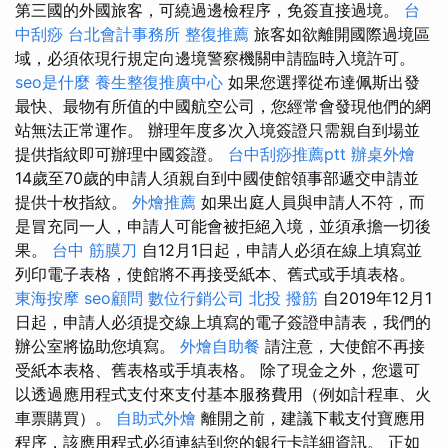
第三國的外國旅客，可繞過邊檢程序，免簽直接過境。
台
中刮痧
台北會計事務所
整復推薦
旅客如欲離開國際過境區
域，必須依現行規定向邊境警察機關申請臨時入境許可。
seo是什麼
養生整復推廣中心
如果您選擇從布達佩斯出發
最快、最物有所值的中國航空公司，您經常會發現他們的網
站無法正常運作。 辦理年度多次入境簽證只需親自到場並
提供指紋即可辦理中國簽證。
台中刮痧推薦ptt
辦桌外燴
14歲至70歲的申請人須親自到中國使館領事部遞交申請並
提供十枚指紋。
外燴推薦
如果出庭人員與申請人不符，而
是冒充同一人，申請人可能會被拒絕入境，並須承擔一切後
果。
台中 筋膜刀
自12月1日起，申請人必須在線上填寫並
列印電子表格，使館將不再接受紙本、舊式或手填表格。
東海按摩
seo顧問
數位行銷公司
北投 撥筋
自2019年12月1
日起，申請人必須提交線上填寫的電子簽證申請表，我們的
辦公室將協助您填寫。
外燴自助餐
請注意，大使館不再接
受紙本表格、舊表格或手填表格。 除了現金之外，您還可
以透過應用程式支付來支付基本服務費用（例如計程車、火
車票購買）。
自助式外燴
離開之前，建議下載支付寶應用
程序，該應用程式必須連結到您的銀行卡詳細資訊。 正如