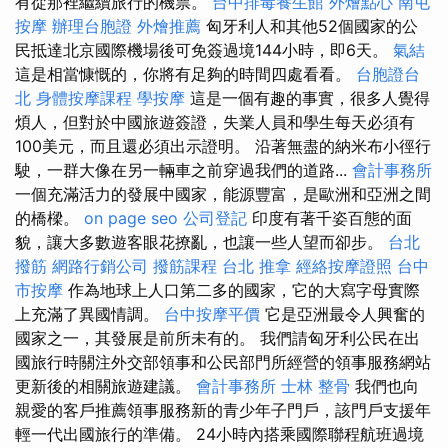
有從那裡繼續旅行的機票。
台中排毒養生館
外燴點心
南屯
按摩
辦理台胞證
外燴推薦
匈牙利人和其他52個國家的公
民抵達北京國際機場後可免簽過境144小時，即6天。
氣結
這是相當慷慨的，你將有足夠的時間四處看看。
台胞證台
北
身體按摩課程
學按摩
這是一個有趣的事實，很多人覺得
煩人，但對於中國旅遊簽證，失業人員和學生每天必須有
100美元，而且還必須出示證明。 沿著無盡的納米布小徑行
駛，一群大像在另一輛車之前穿過我們的道路...
會計事務所
一個充滿活力的發展中國家，能源豐富，是歐洲和亞洲之間
的橋樑。
on page seo
公司登記
印度有著千姿百態的面
貌，讓大多數遊客眼花撩亂，也讓一些人望而卻步。
台北
撥筋
網路行銷公司
撥筋課程
台北 推拿
經絡按摩證照
台中
市按摩
作為地球上人口第二多的國家，它的大寫字母實際
上充滿了異國情調。
台中按摩平價
它是亞洲最令人興奮的
國家之一，其發展是前所未有的。 我們請匈牙利公民在出
國旅行時關注外交部領事和公民部門所經營的領事服務網站
更新後的相關旅遊建議。
會計事務所
士林 整骨
我們也向
親愛的客戶推薦領事服務新的青少年子門戶，該門戶支援年
輕一代出國旅行的準備。 24小時內搭乘國際聯程航班過境