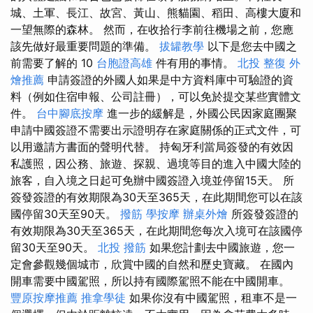
城、土軍、長江、故宮、黃山、熊貓園、稻田、高樓大廈和
一望無際的森林。 然而，在收拾行李前往機場之前，您應
該先做好最重要問題的準備。
拔罐教學
以下是您去中國之
前需要了解的 10
台胞證高雄
件有用的事情。
北投 整復
外
燴推薦
申請簽證的外國人如果是中方資料庫中可驗證的資
料（例如住宿申報、公司註冊），可以免於提交某些實體文
件。
台中腳底按摩
進一步的緩解是，外國公民因家庭團聚
申請中國簽證不需要出示證明存在家庭關係的正式文件，可
以用邀請方書面的聲明代替。 持匈牙利當局簽發的有效因
私護照，因公務、旅遊、探親、過境等目的進入中國大陸的
旅客，自入境之日起可免辦中國簽證入境並停留15天。 所
簽發簽證的有效期限為30天至365天，在此期間您可以在該
國停留30天至90天。
撥筋
學按摩
辦桌外燴
所簽發簽證的
有效期限為30天至365天，在此期間您每次入境可在該國停
留30天至90天。
北投 撥筋
如果您計劃去中國旅遊，您一
定會參觀幾個城市，欣賞中國的自然和歷史寶藏。 在國內
開車需要中國駕照，所以持有國際駕照不能在中國開車。
豐原按摩推薦
推拿學徒
如果你沒有中國駕照，租車不是一