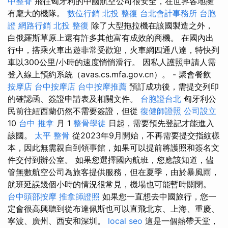
中整脊
飛往匈牙利的中國航空公司很安全，在世界各地擁
有龐大的機隊。
數位行銷
北投 整復
台北會計事務所
台胞
證
網路行銷
北投 整復
除了大型拖拉機在該國製造之外，
白俄羅斯草原上還有許多其他富有成效的商機。 在國內出
行中，搭乘火車出遊非常受歡迎，火車網四通八達，特快列
車以300公里/小時的速度悄悄滑行。 因私人護照申請人需
登入線上預約系統（avas.cs.mfa.gov.cn）。 - 聚會餐飲
按摩店
台中按摩店
台中按摩推薦
預訂成功後，需提交列印
的確認函、簽證申請表及相關文件。
台胞證台北
匈牙利公
民前往紐西蘭仍然不需要簽證，但從
復健師證照
公司設立
10
台中 推拿
月 1
整骨學徒
日起，需要預先登記才能進入
該國。
太平 整骨
從2023年9月開始，不再需要提交指紋樣
本，因此無需親自到領事館，如果可以提前將護照和簽名文
件交付到辦公室。 如果您選擇國內航班，您應該知道，儘
管無數航空公司為旅客提供服務，但在夏季，由於暴風雨，
航班延誤幾個小時的情況很常見，機場也可能暫時關閉。
台中頭部按摩
推拿師證照
如果您一直想去中國旅行，您一
定會很高興聽到從布達佩斯也可以直飛北京、上海、重慶、
寧波、廣州、西安和深圳。
local seo
這是一個熱帶天堂，