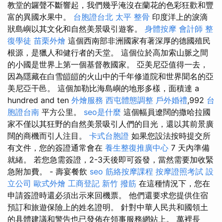
教堂的鑼聲不斷響起，我們幾乎淹沒在蘭花的色彩狂歡和豐
富的異國水果中。
台胞證台北
太平 整骨
印度洋上的淚滴
狀島嶼以其文化和自然美景吸引遊客。
身體按摩
會計師
整
復學徒
苗栗外燴
這個西南部非洲國家有著深厚的德國殖民
根源，是獵人和健行者的天堂。 這個位於高加索山脈之間
的小國是世界上第一個基督教國家。 亞美尼亞值得一去，
因為隱藏在白雪皚皚的火山中的千年修道院和世界聞名的亞
美尼亞干邑。 這個加勒比海島嶼的地形多樣，面積達 a
hundred and ten
外燴服務
西屯體態調整
戶外婚禮
,992
台
胞證台南
平方公里。
seo是什麼
這個幅員遼闊的撒哈拉國
家不僅以其狂野的自然美景吸引人們的目光，還以其前景廣
闊的商機而引人注目。
卡式台胞證
如果您設法按時提交所
有文件，您的簽證通常會在
養生整復推廣中心
7 天內準備
就緒。 若您急需簽證，2-3天後即可簽發，當然需要加收緊
急附加費。 - 壽宴餐飲
seo
筋絡按摩課程
按摩證照考試
設
立公司
歐式外燴
工商登記
新竹 撥筋
在這種情況下，您在
申請簽證時還必須出示來回機票。 他們還要求您提供住宿
預訂和旅遊保險上的姓名證明。 針對中華人民共和國領土
的具體建議和警告也已發佈在領事服務網站上。 萬裡長