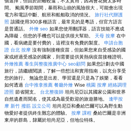
個選擇，但由於距離較遠，不太實用，因為會花費太多時
間。 颱風季節期間，暴雨和山崩的風險很大，可能會出現
電力和電話中斷、航班和船舶取消的情況。
旅行社代辦護
照
該國使用300多種語言，最常見的是粵語，但官方語言
是普通話。
外燴
seo
如果您使用翻譯器，語言技能不應成
為障礙，但您的手機也可以提供很大幫助。
天母 按摩
在中
國，看病總是要付費的，這裡沒有免費的製度。
申請台胞
證
台北 按摩
沒有強制接種疫苗，但如果您來自受感染的國
家或經過受感染的國家，則需要提供黃熱病疫苗接種證明。
外燴推薦
養生與整復推廣中心
seo顧問
如果您計劃去中國
旅行，請繼續閱讀，了解一些想法和實用指南，以充分享受
您的旅行。 無論您是出差、學習還是只是為了娛樂，看看
如何透過
台中推拿推薦
餐廳外燴
Wise
桃園 按摩
經絡調理
證照
節省開支。
台北整復師
坦尚尼亞以其國家公園和世界
自然遺產而聞名，使其成為最受歡迎的旅遊勝地。
逢甲按
摩
新竹 撥筋
設立公司
坦尚尼亞和桑給巴爾可以為野生動
物愛好者提供終生難忘的體驗。
按摩 課程
桑給巴爾是非洲
東岸的群島，隸屬於坦尚尼亞，但地位特殊。