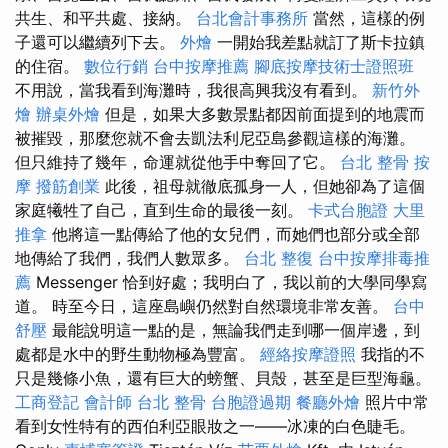
共生、和平共處、接納。
台北會計事務所
當然，這樣的例
子還可以繼續列下去。
外燴
一開始我差點就訂了斯卡拉鎮
的住宿。
數位行銷
台中按摩推薦
腳底按摩技術士證照班
不用說，當我看到海灘時，我很高興我沒有看到。
新竹外
燴
辦桌外燴
但是，如果大多數景點都因前面提到的地震而
被摧毀，那麼您就不會去凱法利尼亞島參觀這樣的海灘。
但只維持了幾年，命運就從他手中奪回了它。
台北 整骨
按
摩
撥筋創業
此後，祖母就徹底孤身一人，但她卻為了這個
家庭犧牲了自己，直到生命的最後一刻。
卡式台胞證
大里
推拿
他將這一點傳給了他的女兒們，而她們也部分或全部
地傳給了我們，我們人數眾多。
台北 整復
台中按摩排毒推
薦
Messenger 恰到好處；我明白了，我以前的大學同學寫
道。 時至今日，這座島嶼仍然對自然環境非常友善。
台中
舒壓
最能說明這一點的是，無論我們走到哪一個岸邊，到
處都是水中的野生動物極為豐富。
經絡按摩證照
我指的不
只是幾條小魚，還有巨大的螃蟹、貝殼，甚至是巨型海龜。
工商登記
會計師
台北 整骨
台胞證過期
餐廳外燴
照片中常
看到女性特有的西伯利亞眼妝之一——冰凍的白色睫毛。