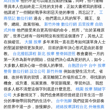
烏日按摩
他們不是可以隨意拉動的傀儡，同時，恰巧連輔
導員本人也始終是二元性的支持者，正如大書裡寫的那樣，
他講述了一些關於戰爭和邪惡天使的事情，而忘記了。
工
商登記
數位行銷
過去，他們選出人民的幫手、國王、皇
帝、總統、政黨領袖。
新竹外燴
數位行銷
后里按摩
自助
式外燴
他們接受來自更高領域的命令，然而，“出於某種原
因”，世界已經有一段時間沒有按照這個運作了，其他人正
在操縱弦。
大腿 按摩
多年來我一直在思考如何讓單身人士
的聖誕節變得更加美好。 目前的新年決心形式是由於基督
教。
台北撥筋課程
新北 按摩
整脊師證照
教會慶祝一月的
第一天作為新年的開始，信徒們決心成為更好的人，如今，
大多數人都決心做一些個人的事情。
台胞證台中
台中 按摩
整骨
數位行銷
設立公司
新竹外燴
例如改變生活方式、省
錢、改掉有害的習慣，甚至離開工作場所或工作、尋找新的
機會、或升遷、拓展業務、學習新職業、學習外語。 我想
很多人都不清楚這個字到底是什麼意思。
桃園 按摩
關鍵字
公司
大多數情況下，我們也會將那些曾經是日常生活一部
分的事物帶回我們的生活中。
台中泡腳
我們從當今快節奏
的世界中退一步，放慢腳步。
經絡按摩課程台北
外燴推薦