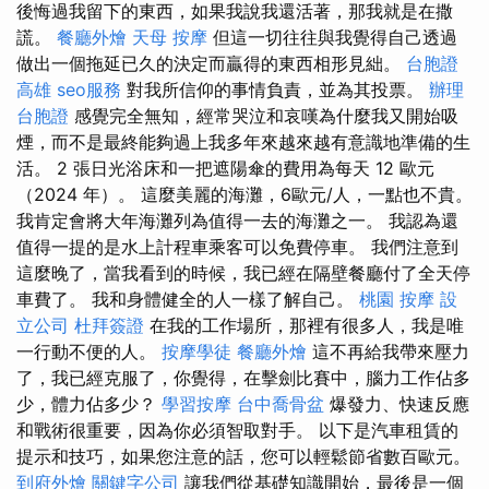
後悔過我留下的東西，如果我說我還活著，那我就是在撒
謊。
餐廳外燴
天母 按摩
但這一切往往與我覺得自己透過
做出一個拖延已久的決定而贏得的東西相形見絀。
台胞證
高雄
seo服務
對我所信仰的事情負責，並為其投票。
辦理
台胞證
感覺完全無知，經常哭泣和哀嘆為什麼我又開始吸
煙，而不是最終能夠過上我多年來越來越有意識地準備的生
活。 2 張日光浴床和一把遮陽傘的費用為每天 12 歐元
（2024 年）。 這麼美麗的海灘，6歐元/人，一點也不貴。
我肯定會將大年海灘列為值得一去的海灘之一。 我認為還
值得一提的是水上計程車乘客可以免費停車。 我們注意到
這麼晚了，當我看到的時候，我已經在隔壁餐廳付了全天停
車費了。 我和身體健全的人一樣了解自己。
桃園 按摩
設
立公司
杜拜簽證
在我的工作場所，那裡有很多人，我是唯
一行動不便的人。
按摩學徒
餐廳外燴
這不再給我帶來壓力
了，我已經克服了，你覺得，在擊劍比賽中，腦力工作佔多
少，體力佔多少？
學習按摩
台中喬骨盆
爆發力、快速反應
和戰術很重要，因為你必須智取對手。 以下是汽車租賃的
提示和技巧，如果您注意的話，您可以輕鬆節省數百歐元。
到府外燴
關鍵字公司
讓我們從基礎知識開始，最後是一個