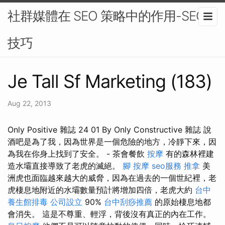
社群媒體在 SEO 策略中的作用-SEO
技巧
Je Tall Sf Marketing (183)
Aug 22, 2013
Only Positive 雜誌 24 01 By Only Constructive 雜誌 說
酒吧是為了我，因為世界是一個危險的地方，冷靜下來，因
為我在你身上找到了安全。 - 茶會餐飲
按摩
有的森林裡建
造水壩直接導致了老虎的滅絕。
腳 按摩
seo服務
推拿
美
洲虎也面臨越來越大的威脅，因為在過去的一個世紀裡，老
虎棲息地附近的水壩數量預計將增加四倍，老虎大約
台中
養生館排毒
公司設立
90%
台中刮痧推薦
的原始棲息地都
會消失。 這是不尊重、輕浮，背後沒有真正的內在工作。