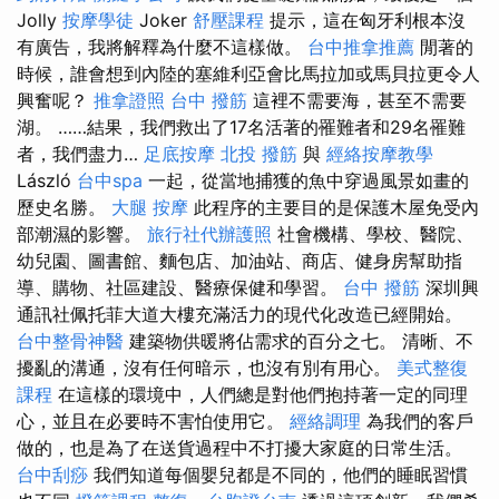
Jolly
按摩學徒
Joker
舒壓課程
提示，這在匈牙利根本沒
有廣告，我將解釋為什麼不這樣做。
台中推拿推薦
閒著的
時候，誰會想到內陸的塞維利亞會比馬拉加或馬貝拉更令人
興奮呢？
推拿證照
台中 撥筋
這裡不需要海，甚至不需要
湖。 ……結果，我們救出了17名活著的罹難者和29名罹難
者，我們盡力…
足底按摩
北投 撥筋
與
經絡按摩教學
László
台中spa
一起，從當地捕獲的魚中穿過風景如畫的
歷史名勝。
大腿 按摩
此程序的主要目的是保護木屋免受內
部潮濕的影響。
旅行社代辦護照
社會機構、學校、醫院、
幼兒園、圖書館、麵包店、加油站、商店、健身房幫助指
導、購物、社區建設、醫療保健和學習。
台中 撥筋
深圳興
通訊社佩托菲大道大樓充滿活力的現代化改造已經開始。
台中整骨神醫
建築物供暖將佔需求的百分之七。 清晰、不
擾亂的溝通，沒有任何暗示，也沒有別有用心。
美式整復
課程
在這樣的環境中，人們總是對他們抱持著一定的同理
心，並且在必要時不害怕使用它。
經絡調理
為我們的客戶
做的，也是為了在送貨過程中不打擾大家庭的日常生活。
台中刮痧
我們知道每個嬰兒都是不同的，他們的睡眠習慣