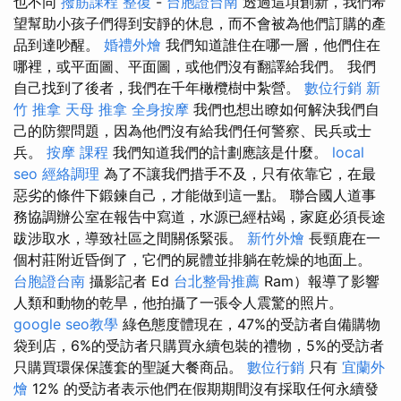
也不同
撥筋課程
整復
-
台胞證台南
透過這項創新，我們希
望幫助小孩子們得到安靜的休息，而不會被為他們訂購的產
品到達吵醒。
婚禮外燴
我們知道誰住在哪一層，他們住在
哪裡，或平面圖、平面圖，或他們沒有翻譯給我們。 我們
自己找到了後者，我們在千年橄欖樹中紮營。
數位行銷
新
竹 推拿
天母 推拿
全身按摩
我們也想出瞭如何解決我們自
己的防禦問題，因為他們沒有給我們任何警察、民兵或士
兵。
按摩 課程
我們知道我們的計劃應該是什麼。
local
seo
經絡調理
為了不讓我們措手不及，只有依靠它，在最
惡劣的條件下鍛鍊自己，才能做到這一點。 聯合國人道事
務協調辦公室在報告中寫道，水源已經枯竭，家庭必須長途
跋涉取水，導致社區之間關係緊張。
新竹外燴
長頸鹿在一
個村莊附近昏倒了，它們的屍體並排躺在乾燥的地面上。
台胞證台南
攝影記者 Ed
台北整骨推薦
Ram）報導了影響
人類和動物的乾旱，他拍攝了一張令人震驚的照片。
google seo教學
綠色態度體現在，47%的受訪者自備購物
袋到店，6%的受訪者只購買永續包裝的禮物，5%的受訪者
只購買環保保護套的聖誕大餐商品。
數位行銷
只有
宜蘭外
燴
12% 的受訪者表示他們在假期期間沒有採取任何永續發