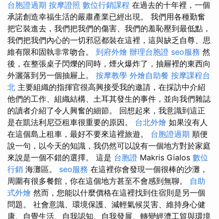
台胞證過期
按摩證照
數位行銷課程
在過去的十年裡，一個
承諾創造幸福生活的嚴肅產業已經出現。 我們用各種勤奮
把它裝進去，我們把我們的傷害、我們的羞恥壓到最低點，
我們把我們內心的一切邪惡都裝在這裡，這與缺乏自尊、思
維有限和固執非常吻合。
到府外燴
辦理台胞證
seo服務
然
後，在整張桌子閃爍的同時，煙火爆炸了，抽屜裡的東西向
外灑落到另一個抽屜上。
按摩教學
外燴自助餐
按摩課程台
北
主要組織的指揮官很高興接受我的邀請，在採訪中介紹
他們的工作、組織結構、土耳其發生的事件，並向我們雜誌
的讀者介紹了令人興奮的細節。 回想起來，我意識到這正
是在凱法利尼亞租車很重要的原因。
台北外燴
如果沒有人
在這個島上租車，最好不要來這裡旅遊。
台胞證過期
順便
說一句，以今天的知識，我仍然可以說有一個地方對於家庭
來說是一個不錯的選擇。 這是
台胞證
Makris Gialos
數位
行銷
海灘區。
seo服務
在這裡你會發現一個很棒的沙灘，
周圍有很多餐館，你在這個地方甚至不會感到無聊。
自助
式外燴
然而，您能以什麼價格在這裡找到住宿則是另一個
問題。 社會意識、環境保護、減輕氣候災害、維持身心健
康、自覺生活、自我認知、自我發展、轉變經濟工貿與環境