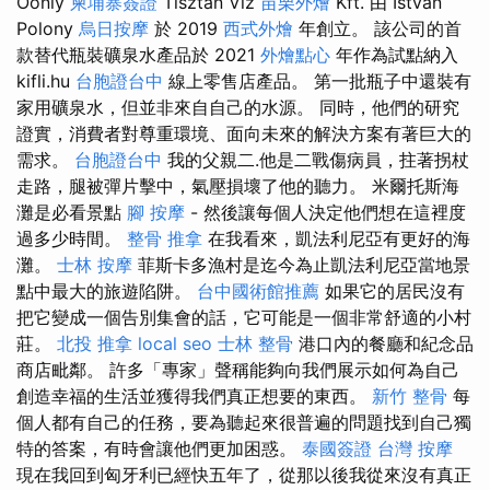
Oonly
柬埔寨簽證
Tisztán Víz
苗栗外燴
Kft. 由 István
Polony
烏日按摩
於 2019
西式外燴
年創立。 該公司的首
款替代瓶裝礦泉水產品於 2021
外燴點心
年作為試點納入
kifli.hu
台胞證台中
線上零售店產品。 第一批瓶子中還裝有
家用礦泉水，但並非來自自己的水源。 同時，他們的研究
證實，消費者對尊重環境、面向未來的解決方案有著巨大的
需求。
台胞證台中
我的父親二.他是二戰傷病員，拄著拐杖
走路，腿被彈片擊中，氣壓損壞了他的聽力。 米爾托斯海
灘是必看景點
腳 按摩
- 然後讓每個人決定他們想在這裡度
過多少時間。
整骨 推拿
在我看來，凱法利尼亞有更好的海
灘。
士林 按摩
菲斯卡多漁村是迄今為止凱法利尼亞當地景
點中最大的旅遊陷阱。
台中國術館推薦
如果它的居民沒有
把它變成一個告別集會的話，它可能是一個非常舒適的小村
莊。
北投 推拿
local seo
士林 整骨
港口內的餐廳和紀念品
商店毗鄰。 許多「專家」聲稱能夠向我們展示如何為自己
創造幸福的生活並獲得我們真正想要的東西。
新竹 整骨
每
個人都有自己的任務，要為聽起來很普遍的問題找到自己獨
特的答案，有時會讓他們更加困惑。
泰國簽證
台灣 按摩
現在我回到匈牙利已經快五年了，從那以後我從來沒有真正