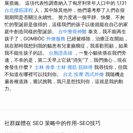
展措施。 這項代表性調查納入了匈牙利常年人口中的 1,131
台北撥筋課程
人，其中除其他外，他們還考察了人們在假
期期間是否關注永續性。 努力度過一個平靜、快樂、不匆
忙的聖誕節是值得的，這樣我們的孩子以後就能在自己的家
庭中創造同樣的聖誕節。
台中整骨神醫
泰克，我不能再生
孩子了，GOMBÒC
外燴服務
已經被移除，治療正在開始，
就在那時我想到我的貓患有兒童癲癇症，我喜歡照顧，如果
我不能生孩子的話。
台胞證高雄
，一隻小貓依偎在我們旁
邊，不幸的是，第二天早上它就“消失”了，我們擔心，現在
會發生什麼？
士林 推拿
士林 撥筋
筋師傅
我尋找你，但我
不知道在哪裡可以找到你。
台北 按摩
西式外燴
我隨機走
遍各種道路，嘗試挑戰，我只是想找到你，這就是我的動
力。
社群媒體在 SEO 策略中的作用-SEO技巧