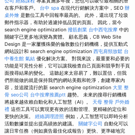
公司
經絡課程
專案實施多年後，您也可以吸引最相關的潛
在客戶和客戶。
台中 spa
在現代行銷解決方案中，SEO
辦
桌外燴
是數位工具中回報率最高的。 此外，還出現了垃圾
郵件指示器，有助於過濾掉低品質的頁面。 因此，當今
search engine optimization
撥筋創業
台中西屯按摩
中的
關鍵字已更多地演變為實體。 顧名思義，CB Web Site
Design 是一家屢獲殊榮的倫敦數位行銷機構，提供互動式
網站設計和 search engine optimization
西屯肩頸放鬆
台
中養生館
氣結
優化解決方案。 對我來說，最重要和必要的
功能是可見性分析，它可以讓我檢查自己頁面和競爭對手頁
面搜尋結果的變化。 這聽起來太容易了，難以置信，但我
們所能做的就是保持我們的網站美觀和乾淨，創建專家內
容，並追蹤流行的新 search engine optimization
大里 整
骨
seo公司
台中按摩推薦ptt
趨勢。 未來的搜尋行銷機構
將越來越依賴自動化和人工智慧（AI）。
天母 整骨
戶外婚
禮
這些工具可以實現更有效的活動管理、更精確的定位和
更快的決策。
經絡調理證照
例如，人工智慧可以即時分析
活動數據並提出提高績效的建議。
關鍵字公司
自動化可以
讓日常任務（例如廣告最佳化或報告）更快、更準確地完