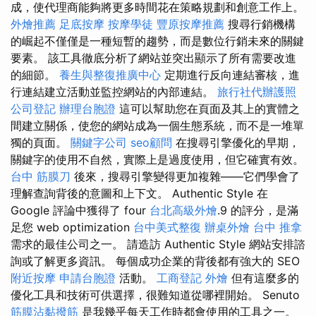
成，使代理商能夠將更多時間花在策略規劃和創意工作上。
外燴推薦
足底按摩
按摩學徒
豐原按摩推薦
搜尋行銷機構
的崛起不僅僅是一種短暫的趨勢，而是數位行銷未來的關鍵
要素。 該工具徹底分析了網站並突出顯示了所有需要改進
的細節。
養生與整復推廣中心
定期進行反向連結審核，進
行連結建立活動並監控網站的內部連結。
旅行社代辦護照
公司登記
辦理台胞證
這可以幫助您在頁面及其上的實體之
間建立關係，使您的網站成為一個生態系統，而不是一堆單
獨的頁面。
關鍵字公司
seo顧問
在搜尋引擎優化的早期，
關鍵字的使用不自然，實際上是過度使用，但它確實有效。
台中 筋膜刀
後來，搜尋引擎變得更加複雜——它們學會了
理解查詢背後的意圖和上下文。 Authentic Style 在
Google 評論中獲得了 four
台北高級外燴
.9 的評分，是滿
足您 web optimization
台中美式整復
辦桌外燴
台中 推拿
需求的最佳公司之一。 請造訪 Authentic Style 網站安排諮
詢或了解更多資訊。 每個成功企業的背後都有強大的 SEO
附近按摩
申請台胞證
活動。
工商登記
外燴
但有這麼多的
優化工具和技術可供選擇，很難知道從哪裡開始。 Senuto
筋膜沾黏撥筋
是我幾乎每天工作時都會使用的工具之一。