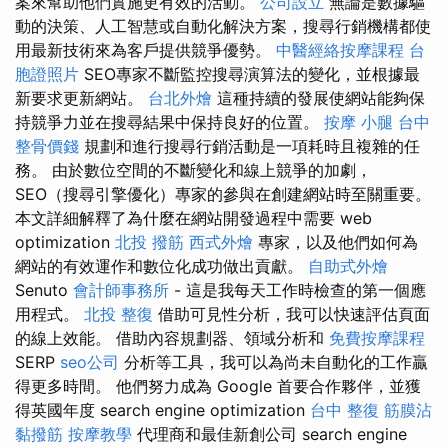
案來幫助他們實施更有效的活動。
公司設立
無論是數據驅
動的決策、人工智慧或自動化解決方案，搜尋行銷機構都使
用最新技術來為客戶提供競爭優勢。
中醫經絡按摩課程
台
胞證照片
SEO專家不斷監控搜尋演算法的變化，並根據最
新要求更新網站。
台北外燴
這種持續的發展使網站能夠保
持競爭力並在搜尋結果中保持良好的位置。
按摩 小腿
台中
整骨價錢
規劃和進行搜尋行銷活動是一項耗時且複雜的任
務。 由於數位空間的不斷變化和線上競爭的加劇，
SEO（搜尋引擎優化）專家的參與在創建網站時至關重要。
本文詳細解釋了為什麼在網站開發過程中需要 web
optimization
北投 撥筋
西式外燴
專家，以及他們如何為
網站的有效運作和數位化成功做出貢獻。
自助式外燴
Senuto
會計師事務所
- 這是我每天工作時檢查的第一個應
用程式。
北投 整復
借助可見性分析，我可以快速評估頁面
的線上效能。 借助內容規劃器、領域分析和
免費按摩課程
SERP
seo公司
分析等工具，我可以為尚未自動化的工作贏
得更多時間。 他們努力成為 Google 首要合作夥伴，並獲
得英國年度 search engine optimization
台中 整復
筋膜沾
黏撥筋
按摩教學
代理商和最佳新創公司 search engine