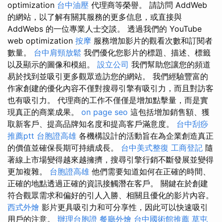
optimization
台中油壓
代理商等榮譽。 請訪問 AddWeb
的網站，以了解有關其服務的更多信息，或直接與
AddWebs 的一位專業人士交談。 透過我們的 YouTube
web optimization
按摩
服務增加影片的觀看次數和訂閱者
數量。
台中肩頸放鬆
我們優化您影片的標題、描述、標籤
以及顯示的圖像和模組。
設立公司
我們幫助您讓您的頻道
易於找到並吸引更多觀眾造訪您的網站。 我們經驗豐富的
作家創建的優化內容不僅對搜尋引擎有吸引力，而且對訪客
也有吸引力。 代理商的工作不僅僅是增加點擊量，而是實
現真正的商業成果。
on page seo
這包括增加銷售額、獲
取新客戶、提高品牌知名度和提高客戶滿意度。
台中刮痧
推薦ptt
台胞證高雄
各機構設計的活動旨在為企業創造真正
的價值並確保長期可持續成長。
台中美式整復
工商登記
隨
著線上市場變得越來越擁擠，搜尋引擎行銷不斷發展並變得
更加複雜。
台胞證高雄
他們需要知道如何在正確的時間、
正確的地點透過正確的資訊接觸潛在客戶。 關鍵在於創建
符合觀眾需求和偏好的引人入勝、相關且優化的影片內容。
西式外燴
影片更具吸引力和可分享性，因此可以快速吸引
用戶的注意。
辦理台胞證
餐廳外燴
台中國術館推薦
草屯