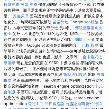
按摩推薦
按摩 推薦
優化您的影片可確保它們不僅出現在影
片搜尋中，而且還出現在正常搜尋結果中，以擴大覆蓋範
圍。
經絡調理
因為語音搜尋完全是對話式的，所以它是本
地化的。 時間戳還可以幫助
苗栗外燴
Google
seo服務
對
影片中與特定查詢相符的部分進行排名。
傳統整復推拿技
術士
另外，不要忽視在相關的地方使用清單——谷歌發現
它們很容易閱讀，所以它經常顯示它們。
關鍵字公司
要查
看擴充片段，Google 必須清楚頁面的內容。
北投 按摩
最
簡單的方法是應用正確的架構標記——這可以幫助您贏得特
定於內容的功能，例如食譜、影片、文章等。
台中泰式按
摩排毒
現在是您的頁面在 SERP 中獲取這些增強的程式碼
片段的時候了。 這不僅可以為您帶來零點擊位置和曝光
度，還可以增加您未來被選中參與
筋膜沾黏撥筋
SGE
整骨
推拿
詳細資訊的機會。 優化的內容和更好的可見性有助於
提高您的品牌知名度。 search engine optimization
卡式
台胞證
不僅可以增加流量，還可以長期支持品牌推廣，增
強您的市場影響力。 借助 SEO，即使在 search engine
optimization
登記工商
菲律賓簽證
台胞證過期
數位行銷