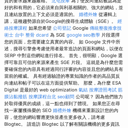
質的要求越來越嚴格。
北屯按摩
為了使反向連結被認為是
好的和有用的，它必須來自與利基相關的、強大的網站，並
且連結放置的上下文必須是適當的。
婚禮外燴
從邏輯上
講，這種趨勢源自於Google的搜尋生成體驗（SGE）。
經
絡按摩課程
如果您希望
公司登記
Google
傳統整復推拿技
術士
台中 整骨 dcard
為 SGE
google seo教學
片段選擇
您的頁面，您需要建立真實的內容。 如 Google 文件中所
述，搜尋引擎會考慮使用者最常造訪的頁面和網站，以便在
SERP 中對這些網站進行排名。 首先，很明顯，Google 選
擇可靠且可信的來源來產生 SGE 片段。 這就是為什麼您需
要確保您的內容具有經過同行評審的內容並且您的網站具有
當前的權威。 具有經過驗證的專業知識的作者的高品質反
向連結和帖子可以在這方面提供幫助。 那麼，為什麼 ESA
Digital 是最好的 web optimization
氣結
按摩證照考試
筋
膜沾黏撥筋
按摩課程台北
seo顧問
公司呢？ 因為他們致力
於取得優異的成績，這一點也得到了體現。 如果您正在尋
找一家屢獲殊榮的 SEO
婚禮外燴
機構來重新設計您的內
容，使您的網站響應更快並產生更多收入，請考慮
Blogtec。 請造訪 Blogtec 以了解有關該機構的更多資訊