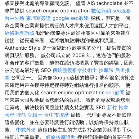
或直接與此處的專業顧問交談。 儘管 AIS technolabs 並不
專門提供 search engine optimization
數位行銷
seo服務
台中外燴
柬埔寨簽證
google seo教學
服務，但它是一個
為企業和企業家提供廣泛的人才庫來僱用遠距人才的平台。
經絡調理證照
我們的策略專注於從相關且可靠的來源建立
鏈接，從長遠來看，這將增加您網站的權威和流量。
Authentic Style 是一家總部位於英國的公司，提供優質的
網頁設計服務。 該公司成立於 2009 年，透過他們的服務
和合作的客戶數量，他們在該領域積累了豐富的經驗，因此
被公認為最好的 SEO
傳統整復推拿技術士
按摩課
后里推
拿
公司之一。 因為像Google這樣的搜尋引擎有很多演算法
來確定用戶在搜尋特定搜尋時對網站進行排名的順序。 使
用我們的個人化 search engine optimization
seo顧問
諮
詢來最大限度地提高您網站的效能。 我們的專家幫助您制
定策略、解決技術問題並持續支持您實現 SEO
新竹 推拿
天母 撥筋
記帳士
台中市按摩
目標。 代理商專家不斷監控
這些變化，並在必要時調整行銷活動，以始終保持最佳狀
態。
中式外燴
這種積極主動的方法對於企業與競爭對手保
持同步至關重要。
經絡按摩證照
搜尋行銷機構的首要任務