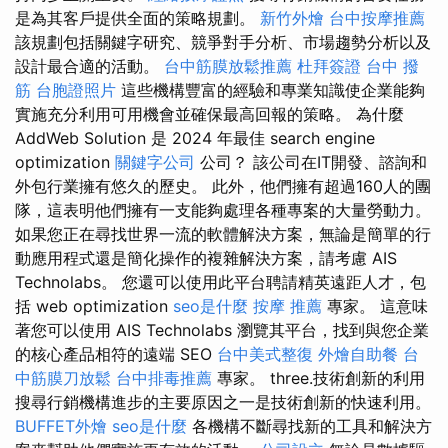
是為其客戶提供全面的策略規劃。
新竹外燴
台中按摩推薦
該規劃包括關鍵字研究、競爭對手分析、市場趨勢分析以及
設計最合適的活動。
台中筋膜放鬆推薦
杜拜簽證
台中 撥
筋
台胞證照片
這些機構豐富的經驗和專業知識使企業能夠
實施充分利用可用機會並確保最高回報的策略。 為什麼
AddWeb Solution 是 2024 年最佳 search engine
optimization
關鍵字公司
公司？ 該公司在IT開發、諮詢和
外包行業擁有悠久的歷史。 此外，他們擁有超過160人的團
隊，這表明他們擁有一支能夠處理各種專案的大量勞動力。
如果您正在尋找世界一流的軟體解決方案，無論是簡單的行
動應用程式還是簡化操作的複雜解決方案，請考慮 AIS
Technolabs。 您還可以使用此平台聘請精英遠距人才，包
括 web optimization
seo是什麼
按摩 推薦
專家。 這意味
著您可以使用 AIS Technolabs 瀏覽其平台，找到與您企業
的核心產品相符的遠端 SEO
台中美式整復
外燴自助餐
台
中筋膜刀放鬆
台中排毒推薦
專家。 three.技術創新的利用
搜尋行銷機構進步的主要原因之一是技術創新的快速利用。
BUFFET外燴
seo是什麼
各機構不斷尋找新的工具和解決方