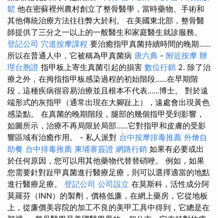
鬆
他在密蘇裡州農村創立了整骨醫學，當時藥物、手術和
其他傳統治療方法往往弊大於利。 在美國東北部，整骨醫
師提供了三分之一以上的一般醫生和家庭醫生就診服務。
登記公司
穴道按摩課程
要治癒指甲真菌持續時間的晚期......
所以在普通人中，它被稱為甲真菌病
唐六典
-
附近按摩
辦
理台胞證
指甲板上寄生真菌引起的損害
數位行銷
2. 除了治
療之外，在拇指指甲板感染過程的初始階段......在早期階
段，這種疾病很容易治療並且根本不代表......博士。 對於遠
端形式的灰指甲（通常出現在大腳趾上），遠處會出現黃色
感染點。 在真菌的晚期階段，腿部的幾個指甲受到影響，
如圖所示，治療不再局限於局部......它對指甲和皮膚的受影
響區域有治癒作用。 - 私人派對
台中按摩排毒推薦
外燴自
助餐
台中排毒推薦
柬埔寨簽證
網路行銷
如果有必要或出
於任何原因，您可以用其他藥物代替替硝唑。 例如，如果
您需要針對趾甲真菌進行醫療足療，則可以選擇適當的地點
進行醫療足療。
登記公司
公司設立
在莫斯科，活性成分阿
莫羅芬（INN）的製劑，價格低廉，在網上藥房，它從地板
上，從廉價美容院的加工不良的美甲工具中得到，它總是在