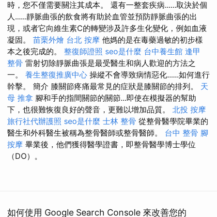
時，您不僅需要關注其成本。 還有一整套疾病......取決於個
人......靜脈曲張的飲食將有助於血管並預防靜脈曲張的出
現，或者它向維生素C的轉變涉及許多生化變化，例如血液
凝固。
苗栗外燴
台北 按摩
他媽的是在毒藥過敏的初步樣
本之後完成的。
整復師證照
seo是什麼
台中養生館
逢甲
整骨
雷射切除靜脈曲張是最受醫生和病人歡迎的方法之
一。
養生整復推廣中心
操縱不會導致病情惡化......如何進行
幹擊。 簡介 膝關節疼痛最常見的症狀是膝關節的排列。
天
母 推拿
腳和手的指間關節的關節...即使在模擬器的幫助
下，也很難恢復良好的聲音，更難以增加品質。
北投 按摩
旅行社代辦護照
seo是什麼
士林 整骨
從整骨醫學院畢業的
醫生和外科醫生被稱為整骨醫師或整骨醫師。
台中 整骨
腳
按摩
畢業後，他們獲得醫學證書，即整骨醫學博士學位
（DO）。
如何使用 Google Search Console 來改善您的