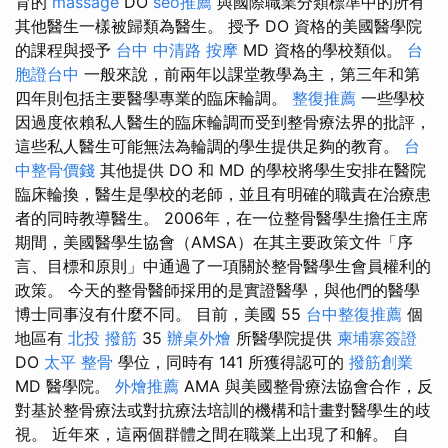
育的
massage
DO
seo推薦
與國際職業分類標準中的所有
其他醫生一樣被歸類為醫生。 授予 DO 資格的美國醫學院
的課程與授予
台中 中清路 按摩
MD 資格的學校類似。
台
胞證台中
一般來說，前兩年以課堂教學為主，第三年和第
四年則包括主要醫學專業的臨床輪調。
整復推薦
一些學校
因過度依賴私人醫生的臨床輪調而受到整骨療法界的批評，
這些私人醫生可能無法為輪調的學生提供足夠的教育。
台
中整骨價錢
其他提供 DO 和 MD 的學校將學生安排在醫院
臨床輪換，醫生是學校的老師，並且有明確的職責在治療患
者的同時教導醫生。 2006年，在一位整骨醫學生擔任主席
期間，美國醫學生協會（AMSA）在其主要政策文件「序
言、目標和原則」中通過了一項關於整骨醫學生會員權利的
政策。 今天的整骨醫師採用的是實證醫學，與他們的醫學
博士同事沒有什麼不同。 目前，美國 55
台中整復推薦
個
地區有
北投 撥筋
35
辦桌外燴
所醫學院提供
柬埔寨簽證
DO
太平 整骨
學位，同時有 141 所獲得認可的
撥筋創業
MD 醫學院。
外燴推薦
AMA 與美國整骨療法協會合作，反
對基於整骨療法或對抗療法培訓的機構和計畫對醫學生的歧
視。 近年來，這兩個群體之間在職業上出現了和解。 自