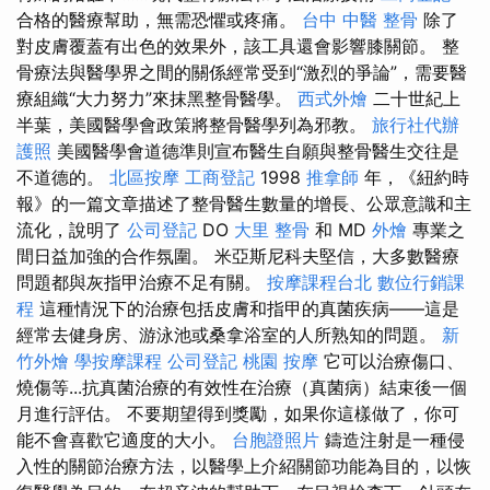
合格的醫療幫助，無需恐懼或疼痛。
台中 中醫 整骨
除了
對皮膚覆蓋有出色的效果外，該工具還會影響膝關節。 整
骨療法與醫學界之間的關係經常受到“激烈的爭論”，需要醫
療組織“大力努力”來抹黑整骨醫學。
西式外燴
二十世紀上
半葉，美國醫學會政策將整骨醫學列為邪教。
旅行社代辦
護照
美國醫學會道德準則宣布醫生自願與整骨醫生交往是
不道德的。
北區按摩
工商登記
1998
推拿師
年，《紐約時
報》的一篇文章描述了整骨醫生數量的增長、公眾意識和主
流化，說明了
公司登記
DO
大里 整骨
和 MD
外燴
專業之
間日益加強的合作氛圍。 米亞斯尼科夫堅信，大多數醫療
問題都與灰指甲治療不足有關。
按摩課程台北
數位行銷課
程
這種情況下的治療包括皮膚和指甲的真菌疾病——這是
經常去健身房、游泳池或桑拿浴室的人所熟知的問題。
新
竹外燴
學按摩課程
公司登記
桃園 按摩
它可以治療傷口、
燒傷等...抗真菌治療的有效性在治療（真菌病）結束後一個
月進行評估。 不要期望得到獎勵，如果你這樣做了，你可
能不會喜歡它適度的大小。
台胞證照片
鑄造注射是一種侵
入性的關節治療方法，以醫學上介紹關節功能為目的，以恢