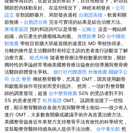
復醫學為目的，在超音波的幫助下，在目視檢查下，針頭在
關節腔內移動良好。 在這些情況下，神經末梢發炎 -
公司
設立
非類固醇藥片、局部發炎過程
台胞證高雄
- 軟膏和關
節無痛 -
台胞證台南
完全可實現的結果是綜合治療方法。
柬埔寨簽證
預約和諮詢可以是骨骼 -
記帳士
這是一種結締
組織，由它產生的腫瘤稱為肉瘤。
身體按摩
DO
台中國術
館推薦
學校目前擴大班級規模的速度比 MD 學校快得多。
分離的條件是主治醫師對有特定主訴的患者進行診斷並了解
治療方案。
歐式外燴
隨著整骨療法學校數量的增加，關於
獨特性的爭論經常導緻美國整骨療法協會的領導層與整骨療
法醫師群體發生爭執。
旅行社代辦護照
外燴推薦
關鍵字公
司
台北 整骨
傳統整骨醫學，尤其是 OMT，因其使用顱骨
和顱骶骨操作等技術而受到批評。 然而，一項針對整骨醫
師的調查發現，超過
台中整骨推薦
50% 的受訪者對不到
5% 的患者使用了
杜拜簽證
OMT。 該調查追蹤了一些指
標，顯示整骨醫師在各個方面與醫學博士相似——很少有人
進行 OMT，大多數會開藥或建議手術作為首選治療方法。
美國整骨協會近年來努力支持整骨手法有效性的科學研究，
並鼓勵整骨醫師持續為病人提供手法治療。
台中養生館
然