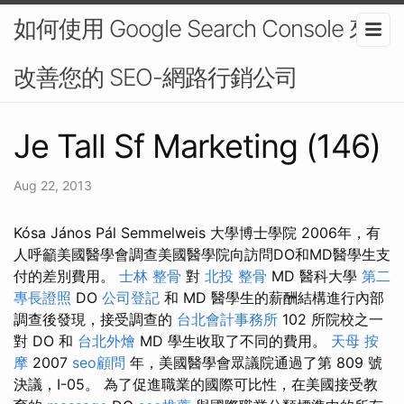
如何使用 Google Search Console 來
改善您的 SEO-網路行銷公司
Je Tall Sf Marketing (146)
Aug 22, 2013
Kósa János Pál Semmelweis 大學博士學院 2006年，有
人呼籲美國醫學會調查美國醫學院向訪問DO和MD醫學生支
付的差別費用。
士林 整骨
對
北投 整骨
MD 醫科大學
第二
專長證照
DO
公司登記
和 MD 醫學生的薪酬結構進行內部
調查後發現，接受調查的
台北會計事務所
102 所院校之一
對 DO 和
台北外燴
MD 學生收取了不同的費用。
天母 按
摩
2007
seo顧問
年，美國醫學會眾議院通過了第 809 號
決議，I-05。 為了促進職業的國際可比性，在美國接受教