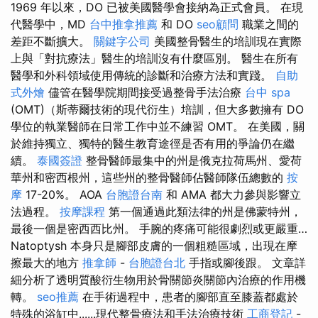
1969 年以來，DO 已被美國醫學會接納為正式會員。 在現
代醫學中，MD
台中推拿推薦
和 DO
seo顧問
職業之間的
差距不斷擴大。
關鍵字公司
美國整骨醫生的培訓現在實際
上與「對抗療法」醫生的培訓沒有什麼區別。 醫生在所有
醫學和外科領域使用傳統的診斷和治療方法和實踐。
自助
式外燴
儘管在醫學院期間接受過整骨手法治療
台中 spa
(OMT)（斯蒂爾技術的現代衍生）培訓，但大多數擁有 DO
學位的執業醫師在日常工作中並不練習 OMT。 在美國，關
於維持獨立、獨特的醫生教育途徑是否有用的爭論仍在繼
續。
泰國簽證
整骨醫師最集中的州是俄克拉荷馬州、愛荷
華州和密西根州，這些州的整骨醫師佔醫師隊伍總數的
按
摩
17-20%。 AOA
台胞證台南
和 AMA 都大力參與影響立
法過程。
按摩課程
第一個通過此類法律的州是佛蒙特州，
最後一個是密西西比州。 手腕的疼痛可能很劇烈或更嚴重…
Natoptysh 本身只是腳部皮膚的一個粗糙區域，出現在摩
擦最大的地方
推拿師
-
台胞證台北
手指或腳後跟。 文章詳
細分析了透明質酸衍生物用於骨關節炎關節內治療的作用機
轉。
seo推薦
在手術過程中，患者的腳部直至膝蓋都處於
特殊的浴缸中......現代整骨療法和手法治療技術
工商登記
-