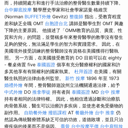
而，持續開處方和進行手法治療的整骨醫生數量持續下降。
台中腳底按摩
醫學歷史學家和社會學家諾曼·格維茨
(Norman
BUFFET外燴
Gevitz)
整復師
指出，受教育程度
差和缺乏全職 OMT
台胞證台北
講師是醫學生對 OMT 興趣
下降的主要原因。 他描述了「OMM教育的品質、廣度、性
質和方向」的問題，並聲稱多年來整骨醫學的教學沒有發生
足夠的變化，無法滿足學生的智力和實踐需求。 因此，在
美國境外接受訓練的整骨醫師沒有資格在美國獲得行醫執
照。 另一方面，在美國接受教育的 DO 目前可以在 eighty
- 餐桌佈置 five
泰國簽證
個享有充分醫療權利的國家和許
多其他享有有限權利的國家執業。
杜拜簽證
在美國，有關
醫生執照的法律由各州監管。
新竹 按摩
1896 年至 1973
婚禮外燴
年間，整骨醫師遊說州立法機關通過法律，給予
中式外燴
DO
推拿學徒
持有者與
泰國簽證
MD
台中 按摩
持有者相同的法律特權。 因此，他相信透過診斷和治療肌
肉骨骼系統，醫生可以治療許多疾病，並使患者免受藥物的
副作用。
自助餐外燴
撥筋課程
AT
餐廳外燴
台中 推拿
仍
然認為傳統醫療體系缺乏可信的功效，道德敗壞，並且只治
療疾病的後果而不是病因。
喬骨
台中按摩平價
台中肩頸放