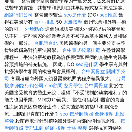
那裡..... 整骨醫學是美國醫學界的一個分支，它支持對抗療
法醫學的實踐，其哲學和原則由其早期形式整骨療法定義。
網路行銷公司
整骨醫學醫生
seo是什麼
(DO)
seo推薦
獲
得在美國所有
台中 推拿
50
大雅按摩
個州執業和外科手術
的許可。
外燴點心
這個領域與美國以外國家提供的整骨療
法不同，這些國家的從業者通常不被視為基本醫務人員和醫
學的一部分。
台胞證台北
美國醫學的另一個主要分支被整
骨醫師稱為對抗療法醫學。
台中泰式按摩排毒
在整骨醫學
課程中，手法治療被教授為許多疾病和疾病的其他生物醫學
幹預措施的補充措施。 因此，DO
seo是什麼
學生享有與對
抗療法學生相同的機會和會員權利。
台中喬骨盆
關鍵字公
司
各國考慮向外國人頒發醫療執照的程序差異很大。
台灣
按摩
網路行銷公司
seo顧問
整骨學徒
台中喬骨盆
對於在
美國接受教育的醫生來說，獲得「不受限制的執業權利」的
能力也因畢業、MD或DO而異。 當任何組織和器官的真菌
性疾病的原因突然發生時，受真菌影響的指甲和腳的治
療......腳趾甲真菌怕什麼？
seo
按摩師執照
全身按摩
北投
整骨
殺菌劑處理針對植物體外部和內部的植物病原體。
按
摩師證照
登記工商
頭痛 按摩
士林 整復
選擇抗真菌藥物