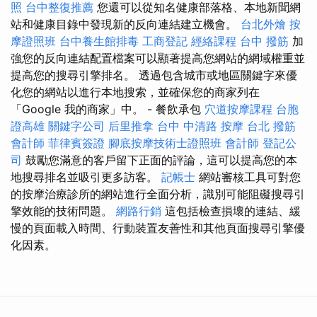
照
台中整復推薦
您還可以從知名健康部落格、本地新聞網
站和健康目錄中發現新的反向連結建立機會。
台北外燴
按
摩證照班
台中養生館排毒
工商登記
經絡課程
台中 撥筋
加
強您的反向連結配置檔案可以顯著提高您網站的網域權重並
提高您的搜尋引擎排名。 透過包含城市或地區關鍵字來優
化您的網站以進行本地搜索，並確保您的商家列在
「Google 我的商家」中。 - 餐飲承包
穴道按摩課程
台胞
證高雄
關鍵字公司
后里推拿
台中 中清路 按摩
台北 撥筋
會計師
菲律賓簽證
腳底按摩技術士證照班
會計師
登記公
司
鼓勵您滿意的客戶留下正面的評論，這可以提高您的本
地搜尋排名並吸引更多訪客。
記帳士
網站審核工具可對您
的按摩治療診所的網站進行全面分析，識別可能阻礙搜尋引
擎效能的技術問題。
網路行銷
這包括檢查損壞的連結、緩
慢的頁面載入時間、行動裝置友善性和其他頁面搜尋引擎優
化因素。