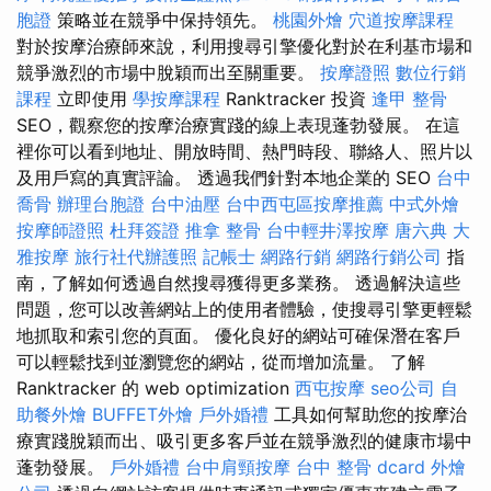
胞證
策略並在競爭中保持領先。
桃園外燴
穴道按摩課程
對於按摩治療師來說，利用搜尋引擎優化對於在利基市場和
競爭激烈的市場中脫穎而出至關重要。
按摩證照
數位行銷
課程
立即使用
學按摩課程
Ranktracker 投資
逢甲 整骨
SEO，觀察您的按摩治療實踐的線上表現蓬勃發展。 在這
裡你可以看到地址、開放時間、熱門時段、聯絡人、照片以
及用戶寫的真實評論。 透過我們針對本地企業的 SEO
台中
喬骨
辦理台胞證
台中油壓
台中西屯區按摩推薦
中式外燴
按摩師證照
杜拜簽證
推拿 整骨
台中輕井澤按摩
唐六典
大
雅按摩
旅行社代辦護照
記帳士
網路行銷
網路行銷公司
指
南，了解如何透過自然搜尋獲得更多業務。 透過解決這些
問題，您可以改善網站上的使用者體驗，使搜尋引擎更輕鬆
地抓取和索引您的頁面。 優化良好的網站可確保潛在客戶
可以輕鬆找到並瀏覽您的網站，從而增加流量。 了解
Ranktracker 的 web optimization
西屯按摩
seo公司
自
助餐外燴
BUFFET外燴
戶外婚禮
工具如何幫助您的按摩治
療實踐脫穎而出、吸引更多客戶並在競爭激烈的健康市場中
蓬勃發展。
戶外婚禮
台中肩頸按摩
台中 整骨 dcard
外燴