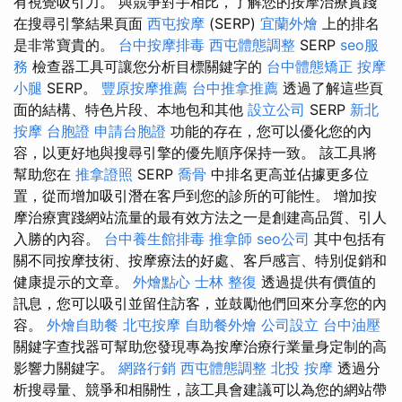
有視覺吸引力。 與競爭對手相比，了解您的按摩治療實踐
在搜尋引擎結果頁面
西屯按摩
(SERP)
宜蘭外燴
上的排名
是非常寶貴的。
台中按摩排毒
西屯體態調整
SERP
seo服
務
檢查器工具可讓您分析目標關鍵字的
台中體態矯正
按摩
小腿
SERP。
豐原按摩推薦
台中推拿推薦
透過了解這些頁
面的結構、特色片段、本地包和其他
設立公司
SERP
新北
按摩
台胞證
申請台胞證
功能的存在，您可以優化您的內
容，以更好地與搜尋引擎的優先順序保持一致。 該工具將
幫助您在
推拿證照
SERP
喬骨
中排名更高並佔據更多位
置，從而增加吸引潛在客戶到您的診所的可能性。 增加按
摩治療實踐網站流量的最有效方法之一是創建高品質、引人
入勝的內容。
台中養生館排毒
推拿師
seo公司
其中包括有
關不同按摩技術、按摩療法的好處、客戶感言、特別促銷和
健康提示的文章。
外燴點心
士林 整復
透過提供有價值的
訊息，您可以吸引並留住訪客，並鼓勵他們回來分享您的內
容。
外燴自助餐
北屯按摩
自助餐外燴
公司設立
台中油壓
關鍵字查找器可幫助您發現專為按摩治療行業量身定制的高
影響力關鍵字。
網路行銷
西屯體態調整
北投 按摩
透過分
析搜尋量、競爭和相關性，該工具會建議可以為您的網站帶