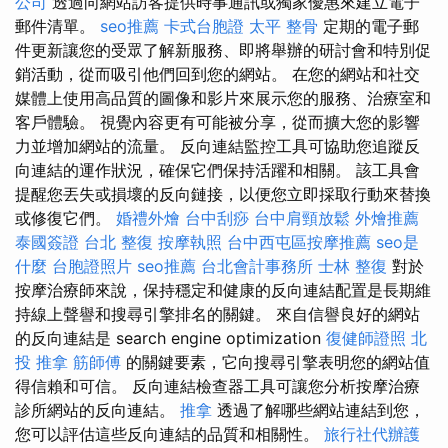
公司
透過向網站訪客提供時事通訊或獨家優惠來建立電子
郵件清單。
seo推薦
卡式台胞證
太平 整骨
定期的電子郵
件更新讓您的受眾了解新服務、即將舉辦的研討會和特別促
銷活動，從而吸引他們回到您的網站。 在您的網站和社交
媒體上使用高品質的圖像和影片來展示您的服務、治療室和
客戶體驗。 視覺內容更有可能被分享，從而擴大您的影響
力並增加網站的流量。 反向連結監控工具可協助您追蹤反
向連結的運作狀況，確保它們保持活躍和相關。 該工具會
提醒您丟失或損壞的反向鏈接，以便您立即採取行動來替換
或修復它們。
婚禮外燴
台中刮痧
台中肩頸放鬆
外燴推薦
泰國簽證
台北 整復
按摩執照
台中西屯區按摩推薦
seo是
什麼
台胞證照片
seo推薦
台北會計事務所
士林 整復
對於
按摩治療師來說，保持穩定和健康的反向連結配置是長期維
持線上聲譽和搜尋引擎排名的關鍵。 來自信譽良好的網站
的反向連結是 search engine optimization
復健師證照
北
投 推拿
筋師傅
的關鍵要素，它向搜尋引擎表明您的網站值
得信賴和可信。 反向連結檢查器工具可讓您分析按摩治療
診所網站的反向連結。
推拿
透過了解哪些網站連結到您，
您可以評估這些反向連結的品質和相關性。
旅行社代辦護