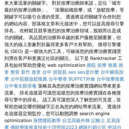
來大量流量的關鍵字。 對於按摩治療師來說，定位「城市
最好的按摩治療師」、「深層組織按摩」或「放鬆按摩」等
關鍵字可以吸引合適的受眾。 透過將這些關鍵字合併到您
的網站內容、部落格文章和元描述中，您可以提高搜尋引擎
排名。 在輕鬆且競爭激烈的按摩治療領域，脫穎而出是成
功的關鍵。 高品質的治療和卓越的客戶服務至關重要，但
強大的線上形象對於贏得更多客戶大有幫助。 搜尋引擎優
化 (SEO) 是一個強大的工具，可確保您的按摩治療實踐受
到潛在客戶和更廣泛社區的關注。 以下是 Ranktracker 工
具包如何幫助您優化 web optimization
撥筋
按摩 推薦
推
拿 整骨
新竹 推拿
台中 抓龍筋
seo
seo是什麼
台中腳底按
摩
台中筋膜放鬆推薦
台中整脊
BUFFET外燴
台中按摩推薦
台中養生館排毒
策略並為您的按摩治療實踐網站帶來更多
流量。 排名追蹤器可讓您追蹤您的按摩治療實踐在各種搜
尋引擎中的排名。 該工具可讓您深入了解您的可見度，並
幫助您確定哪些關鍵字正在為您的網站帶來流量。 透過排
名追蹤器定期監控，您可以動態調整 search engine
optimization
身體撥筋教學
台北高級外燴
記帳士
足底按
摩
傳統整復推拿技術士證照班2023
網路行銷公司
申請台