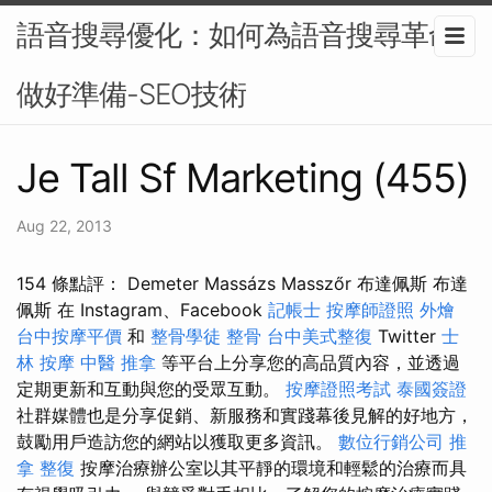
語音搜尋優化：如何為語音搜尋革命
做好準備-SEO技術
Je Tall Sf Marketing (455)
Aug 22, 2013
154 條點評： Demeter Massázs Masszőr 布達佩斯 布達
佩斯 在 Instagram、Facebook
記帳士
按摩師證照
外燴
台中按摩平價
和
整骨學徒
整骨
台中美式整復
Twitter
士
林 按摩
中醫 推拿
等平台上分享您的高品質內容，並透過
定期更新和互動與您的受眾互動。
按摩證照考試
泰國簽證
社群媒體也是分享促銷、新服務和實踐幕後見解的好地方，
鼓勵用戶造訪您的網站以獲取更多資訊。
數位行銷公司
推
拿 整復
按摩治療辦公室以其平靜的環境和輕鬆的治療而具