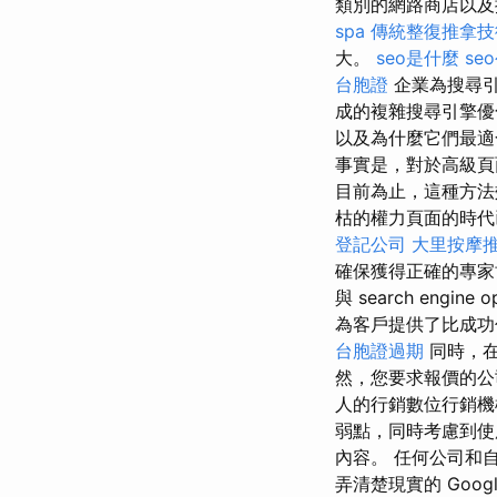
類別的網路商店以及
spa
傳統整復推拿技
大。
seo是什麼
se
台胞證
企業為搜尋引
成的複雜搜尋引擎
以及為什麼它們最適
事實是，對於高級頁
目前為止，這種方法
枯的權力頁面的時代已經結
登記公司
大里按摩
確保獲得正確的專家協助。 
與 search engine o
為客戶提供了比成功付費 se
台胞證過期
同時，在
然，您要求報價的
人的行銷數位行銷機
弱點，同時考慮到使
內容。 任何公司和
弄清楚現實的 Googl