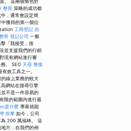
位置。 這兩個角色對
林 整骨
策略的成功都
式中，通常會設定簡
引擎中獲得的第一個位
tion
工商登記
自
整骨
登記公司
一般
點擊「我接受」按
情況並支援我們的行銷
對現有網站進行審
務。 SEO
天母 整復
最有效工具之一。
肅的線上業務的較大
提高網站在搜尋引擎
，這並不是一件容易的
在有限的範圍內進行最
seo是什麼
專家就能
灣 按摩
如今，公司
200 萬福林。 這
的地方，在我們的例