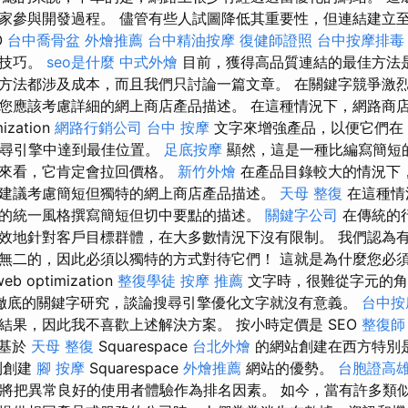
專家參與開發過程。 儘管有些人試圖降低其重要性，但連結建立
O
台中喬骨盆
外燴推薦
台中精油按摩
復健師證照
台中按摩排毒
多技巧。
seo是什麼
中式外燴
目前，獲得高品質連結的最佳方法
方法都涉及成本，而且我們只討論一篇文章。 在關鍵字競爭激
您應該考慮詳細的網上商店產品描述。 在這種情況下，網路商
ization
網路行銷公司
台中 按摩
文字來增強產品，以便它們在
尋引擎中達到最佳位置。
足底按摩
顯然，這是一種比編寫簡短
遠來看，它肯定會拉回價格。
新竹外燴
在產品目錄較大的情況下
建議考慮簡短但獨特的網上商店產品描述。
天母 整復
在這種情
的統一風格撰寫簡短但切中要點的描述。
關鍵字公司
在傳統的
效地針對客戶目標群體，在大多數情況下沒有限制。 我們認為
無二的，因此必須以獨特的方式對待它們！ 這就是為什麼您必須警
 optimization
整復學徒
按摩 推薦
文字時，很難從字元的
徹底的關鍵字研究，談論搜尋引擎優化文字就沒有意義。
台中按
結果，因此我不喜歡上述解決方案。 按小時定價是 SEO
整復師
基於
天母 整復
Squarespace
台北外燴
的網站創建在西方特別
利創建
腳 按摩
Squarespace
外燴推薦
網站的優勢。
台胞證高
gle將把異常良好的使用者體驗作為排名因素。 如今，當有許多類