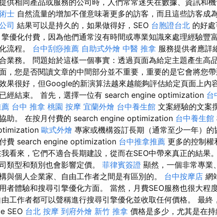
提供相同產品或服務的公司時，人們常常迷失在數據、資訊和
術士
自然流量的增加不僅意味著更多的訪客，而且這些訪客成
o公司
結果可以是持久的，如果做得好，SEO
台胞證台北
的好處
擎優化付費，因為他們通常沒有時間或專業知識來處理經驗豐
優化流程。
台中刮痧推薦
自助式外燴
中醫 推拿
服務提供者應詳
合業務。 問題始於這樣一個事實：透過頁面為給定主題產生高
面，您是否閱讀文章的中間部分並不重要，重要的是它會將您帶
效果很好，但Google的新演算法越來越能夠評估給定頁面上內
束。 首先，選擇一位有 search engine optimization
台
推薦
台中 推拿
桃園 按摩
宜蘭外燴
台中養生館
文案經驗的文案
在按月付費的 search engine optimization
台中養生館
ptimization
歐式外燴
專家或機構簽訂長期（通常至少一年）的
arch engine optimization
台中推拿推薦
更多的控制權
我看來，它們不適合長期建設，從而在SEO中帶來真正的結果
公司類型和類別也會影響定價。
菲律賓簽證
顯然，一個非常專業
構與個人企業家、自由工作者之間是有區別的。
台中按摩店
網
用者體驗和搜尋引擎優化方面。 當然，月費SEO服務也很大程
自由工作者都可以聲稱進行搜尋引擎優化並收取任何價格。 最終
e SEO
台北 按摩
到府外燴
新竹 推拿
價格是多少，尤其是在持