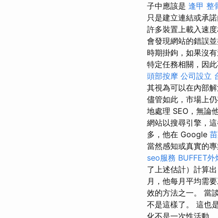
子中應該是
逢甲 整
只是建立連結或承諾
許多裝置上載入速度
會發現網站的錯誤並
時期掛鉤，如果沒有
特定任務相關，因此
頭部按摩
公司設立
其視為可以在內部解
儘管如此，市場上仍
地處理 SEO，無論他們
網站以搜尋引擎，
多，他在 Google
苗
當然感知或真實的專
seo服務
BUFFET外
了上述估計）計算出，如果
月，他每月平均需要
效的方法之一。 當
不是這樣了。 這也是為
化不是一次性活動。