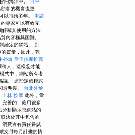
機會的海洋中。
台中
為顧客的機會也更
可以持續多年。
申請
富的專家可以有效完
細解釋其使用的方法
品質內容極其困難。
到給定的網站。 到
容的質量，因此，乾
中外燴
后里按摩推薦
撰稿人，這樣您才能
模式中，網站所有者
協議。 這些定價模式
和透明度。
台北外燴
。
士林 按摩
此外，當
、完善的、僱用很多
站分析顯示您網站的
度取決於其中包含的
，消費者有責任嘗試
續支付每月計畫的情