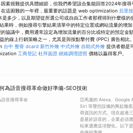
多因素很難提供具體細節，但我們希望該合集能回答2024年搜
這困難的一年裡，最重要的話題是 web optimization
后里
本是多少，以及期望從所選公司或自由工作者那裡得到什麼樣的價
結果時，例如搜尋引擎結果清單中的特定位置或網站流量的增加
型的協議中，費用通常設定為增加流量的百分比或特定的預定金額
本效益的線上行銷策略之一，尤其是與按點擊付費 (PPC) 廣告相比
on
台中 整骨 dcard
新竹外燴
中式外燴
自助式外燴
提供者都是
ization
工商登記
杜拜簽證
經絡調理證照
價格以贏得客戶。
何為語音搜尋革命做好準備-SEO技術
為語音搜尋革命
亞馬遜的 Alexa、Google 
Siri 等聲控設備的興起
尋資訊的方式。現在超過
是基於語音的，企業必須
站來適應這項變化。以下
命做好準備。