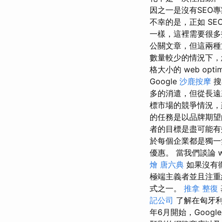
因之一是沒有SEO
不幸的是，正如 SE
一樣，這裡需要很
公關文章，但這兩種
數量較少的情況下，
格大小的 web optim
Google
沙鹿按摩
搜
多的消遣，但從長
標市場的競爭情況，
的任務是以品牌期望
者的目標是盡可能有
於每個企業都是獨一
優惠。 當我們談論 web
燴
唐六典
如果沒有
極端主義者並且注重
式之一。
推拿 整復
記公司
了解在匈牙
年6月開始，Goo