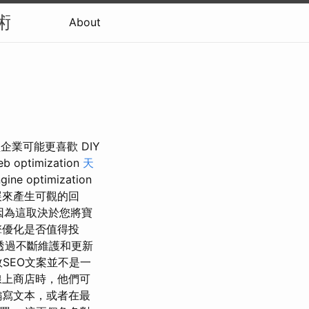
術
About
型企業可能更喜歡 DIY
timization
天
gine optimization
展來產生可觀的回
因為這取決於您將寶
擎優化是否值得投
透過不斷維護和更新
效SEO文案並不是一
線上商店時，他們可
編寫文本，或者在最