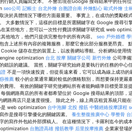
行銷人員編寫文本。 不會出現在Google 搜尋結果中的任何
on
seo公司
記帳士
台北外燴
台胞證台南
外燴點心
歐式外燴
士
取決於具體情況下哪些方面最重要。 事實上，在成功的獎勵模
 大多數情況下，這樣的目標是所選關鍵字在 Google 搜尋
某些地方，您可以一次性付費請求關鍵字研究或 web optimiza
其他地方，他們只提供完整包中的所有內容。
seo
戶外婚禮
學
包含上述所有內容的複雜服務，那麼它會比部分服務更昂貴。 
 Cookie 儲存在您的裝置上，以改善網站導航、分析網站使用
gine optimization
台北 按摩
關鍵字公司
新竹外燴
公司準備
的錯誤的建議。 當然，關鍵字研究始終是要執行的任務的中心任
胞證
不是一項快速投資，但從長遠來看，它可以成為線上成功的
痧推薦
較小的企業通常屬於較低的價格類別，而想要保持更嚴
的費用。 有效的關鍵字研究使網站所有者能夠瞄準目標受眾並
每個網路商店的所有者都希望位於 Google 搜尋結果的頂部
以上的網路商店只是速度很慢。 除此之外，線上商店租賃系統只能
eb optimization
台中泡腳
北投 撥筋
中醫經絡按摩課程
寫作是搜尋引擎優化的關鍵因素。
養生整復推廣中心
學整骨
台
字的寫作外包給外部撰稿人。 在這種情況下，卡羅利迄今的成本為 
optimization
台胞證高雄
撥筋教學
后里按摩推薦
企業家登場