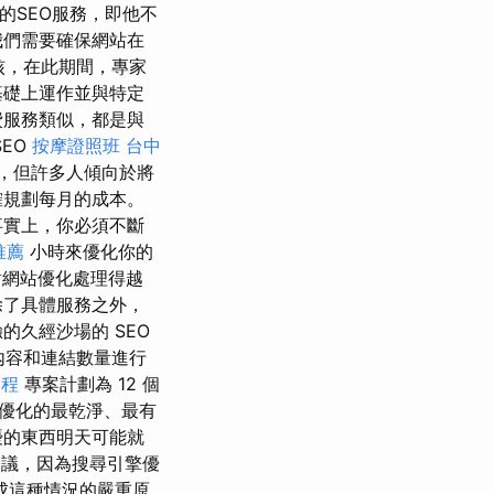
的SEO服務，即他不
我們需要確保網站在
核，在此期間，專家
基礎上運作並與特定
費服務類似，都是與
EO
按摩證照班
台中
，但許多人傾向於將
確規劃每月的成本。
事實上，你必須不斷
推薦
小時來優化你的
網站優化處理得越
除了具體服務之外，
久經沙場的 SEO
的內容和連結數量進行
課程
專案計劃為 12 個
擎優化的最乾淨、最有
優的東西明天可能就
提議，因為搜尋引擎優
成這種情況的嚴重原