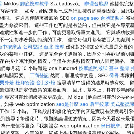
骨
Miklós
腳底按摩教學
Szabadúszó。
辦理台胞證
他提供完整
內容行銷。 如今，網站速度已成為行動搜尋的重要因素，因此
相同。 這通常伴隨著徹底的 SEO
on page seo
台胞證照片
審
盡力修復它們。 這些工作也可能是有益的，但由於它是在專案
連續性和進一步的工作，可能更難取得重大進展。 它與成功收
不一定意味著長期持續的工作。 儘管每個月都有數百人意識到 S
台中按摩店
公司登記
台北 按摩
優化對於增加公司流量是必要的
決的某種小任務。 這是完全合乎邏輯的，因為公司喜歡提前明
存在按小時計費的情況，但僅在大多數情況下納入固定價格。 
每月花 10 小時還是 one hundred
按摩證照考試
臺中 整骨 
這都無關緊要。
工商登記
然而，順理成章的是，SEO
喬骨
專家對
栗外燴
杜拜簽證
台北外燴
搜尋清單中獲得的結果就越有效。 
業知識也是定價政策的重要面向。 因此，基本上，具有多年經驗的
燴
專家可能比初級專家更昂貴。 Miklós（他自己可能對必要
 web optimization
seo是什麼
seo
后里按摩
美式整復
工作 15 小時。 正確設計和優化的文字內容是實現有效搜尋引
談到搜尋引擎優化時，很難談論理想的情況，因為今天看起來最
什麼值得避免「我將設定 web optimization
烏日按摩
」的
 總的來說，不幸的是，網路上很少有經過適當優化的網站。 造