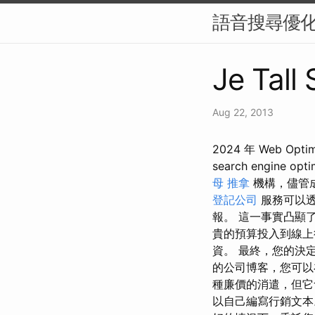
語音搜尋優化
Je Tall
Aug 22, 2013
2024 年 Web 
search engine opti
母 推拿
機構，儘管成
登記公司
服務可以透
報。 這一事實凸顯了了解 
貴的預算投入到線上
資。 最終，您的決定
的公司博客，您可以在
種廉價的消遣，但它
以自己編寫行銷文本