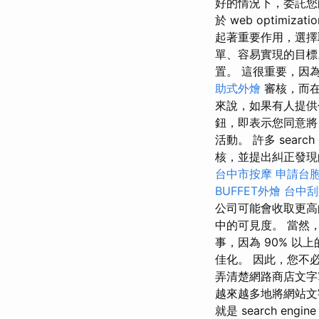
好的情況下，委託您的
於 web optimizati
起著重要作用，選擇
單、容易實現的目標。
置。 這很重要，因為在
助式外燴
審核，而在
來說，如果有人提供
鈕，即表示您同意將
活動。 許多 search en
核，並提出糾正發現
台中市按摩
申請台
BUFFET外燴
台中刮
公司可能會收取更高
中的可見度。 當然，
事，因為 90% 
佳化。 因此，您不必是 w
弄清楚網路商店文字
越來越多地將網站文
就是 search engine 