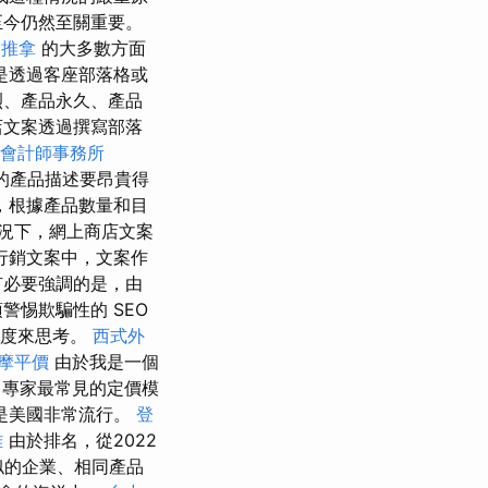
至今仍然至關重要。
推拿
的大多數方面
是透過客座部落格或
烈、產品永久、產品
店文案透過撰寫部落
會計師事務所
的產品描述要昂貴得
，根據產品數量和目
況下，網上商店文案
行銷文案中，文案作
有必要強調的是，由
惕欺騙性的 SEO
角度來思考。
西式外
摩平價
由於我是一個
專家最常見的定價模
是美國非常流行。
登
雄
由於排名，從2022
似的企業、相同產品