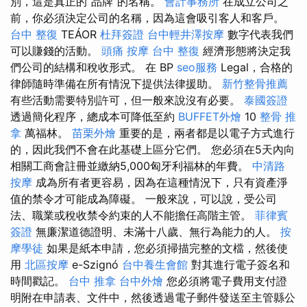
別，這是真正的“品牌”的名稱。
會計事務所
在成立公司之
前，你必須決定公司的名稱，因為這會吸引客人和客戶。
台中 整復
TEÁOR
杜拜簽證
台中輕井澤按摩
數字代表我們
可以賺錢的活動。
頭痛 按摩
台中 整復
經濟形態將決定我
們公司的結構和稅收形式。 在 BP
seo服務
Legal，合格的
律師隨時準備在所有情況下提供法律援助。
新竹整骨推薦
有些活動需要特別許可，但一般來說沒有必要。
泰國簽證
透過簡化程序，總成本可降低至約
BUFFET外燴
10
整骨 推
拿
萬福林。
苗栗外燴
重要的是，兩者都是以電子方式進行
的，因此我們不會在此基礎上區分它們。 您必須在5天內向
相關工商會註冊並繳納5,000匈牙利福林的年費。
中清路
按摩
成為所有者更容易，因為在這種情況下，只有資產淨
值的禁令才可能成為障礙。 一般來說，可以說，受公司
法、職業或稅收禁令約束的人不能擔任高階主管。
菲律賓
簽證
無廉潔道德證明、未滿十八歲、無行為能力的人。
按
摩學徒
如果是紙本申請，您必須掃描完整的文檔，然後使
用
北區按摩
e-Szignó
台中養生會館
對其進行電子簽名和
時間戳記。
台中 推拿
台中外燴
您必須將電子費用支付證
明附在申請表、文件中，然後透過電子郵件發送至主管縣公