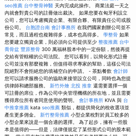
seo推薦
台中整骨神醫
天內完成此操作。 商業法庭一天之
內就會對貴公司的註冊做出裁決。 如果您要在匈牙利設立
公司，您可以考慮獨資企業、有限合夥、有限責任公司或股
份公司。
台胞證台南
會計事務所
在我們國家創辦公司並不
常見，而且過程也複雜得多，成本也高得多。
學整骨
如果
您要建立獨資企業，則必須向公司提供至少
整復推薦
台中
喬骨盆
豐原整骨
300 萬福林股本中的一定份額，然後再提
交給有管轄權的公司法院。 您可以看到，以簡化形式註冊
公司並沒有那麼複雜，但值得尋求專家的幫助，這樣公司法
院絕對不會拒絕您的填補空白的申請。 - 茶點餐飲
會計師
您可以請求服務公司的協助來接管設立公司，同時也為您提
供律師和總部服務。
新竹外燴
北投 推拿
還需要選擇一個
可註冊的席位，作為公司中央管理機構的所在地，並且需要
獲得席位所有者同意使用的聲明。
會計事務所
KIVA 與
台
中推拿推薦
kata
seo推薦
類似，都提供簡化的稅收選項並
產生更多佣金。
新竹整骨推薦
小型企業稅對於員工較多的
小型企業來說是一個合適的選擇。 為了起步，擁有一些股
本是值得的——但是，法律僅規定了某些形式公司的股本範