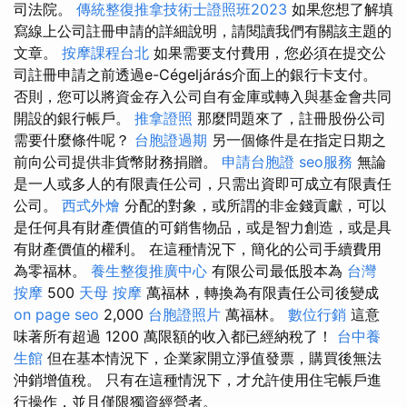
司法院。
傳統整復推拿技術士證照班2023
如果您想了解填
寫線上公司註冊申請的詳細說明，請閱讀我們有關該主題的
文章。
按摩課程台北
如果需要支付費用，您必須在提交公
司註冊申請之前透過e-Cégeljárás介面上的銀行卡支付。
否則，您可以將資金存入公司自有金庫或轉入與基金會共同
開設的銀行帳戶。
推拿證照
那麼問題來了，註冊股份公司
需要什麼條件呢？
台胞證過期
另一個條件是在指定日期之
前向公司提供非貨幣財務捐贈。
申請台胞證
seo服務
無論
是一人或多人的有限責任公司，只需出資即可成立有限責任
公司。
西式外燴
分配的對象，或所謂的非金錢貢獻，可以
是任何具有財產價值的可銷售物品，或是智力創造，或是具
有財產價值的權利。 在這種情況下，簡化的公司手續費用
為零福林。
養生整復推廣中心
有限公司最低股本為
台灣
按摩
500
天母 按摩
萬福林，轉換為有限責任公司後變成
on page seo
2,000
台胞證照片
萬福林。
數位行銷
這意
味著所有超過 1200 萬限額的收入都已經納稅了！
台中養
生館
但在基本情況下，企業家開立淨值發票，購買後無法
沖銷增值稅。 只有在這種情況下，才允許使用住宅帳戶進
行操作，並且僅限獨資經營者。