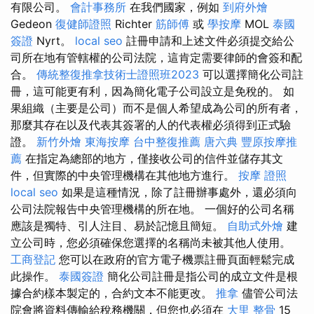
有限公司。
會計事務所
在我們國家，例如
到府外燴
Gedeon
復健師證照
Richter
筋師傅
或
學按摩
MOL
泰國
簽證
Nyrt。
local seo
註冊申請和上述文件必須提交給公
司所在地有管轄權的公司法院，這肯定需要律師的會簽和配
合。
傳統整復推拿技術士證照班2023
可以選擇簡化公司註
冊，這可能更有利，因為簡化電子公司設立是免稅的。 如
果組織（主要是公司）而不是個人希望成為公司的所有者，
那麼其存在以及代表其簽署的人的代表權必須得到正式驗
證。
新竹外燴
東海按摩
台中整復推薦
唐六典
豐原按摩推
薦
在指定為總部的地方，僅接收公司的信件並儲存其文
件，但實際的中央管理機構在其他地方進行。
按摩 證照
local seo
如果是這種情況，除了註冊辦事處外，還必須向
公司法院報告中央管理機構的所在地。 一個好的公司名稱
應該是獨特、引人注目、易於記憶且簡短。
自助式外燴
建
立公司時，您必須確保您選擇的名稱尚未被其他人使用。
工商登記
您可以在政府的官方電子機票註冊頁面輕鬆完成
此操作。
泰國簽證
簡化公司註冊是指公司的成立文件是根
據合約樣本製定的，合約文本不能更改。
推拿
儘管公司法
院會將資料傳輸給稅務機關，但您也必須在
大里 整骨
15