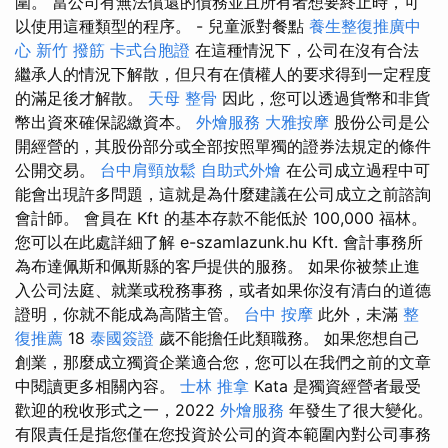
圍。 當公司有無法償還的債務並且所有者想要終止時，可
以使用這種類型的程序。 - 兒童派對餐點
養生整復推廣中
心
新竹 撥筋
卡式台胞證
在這種情況下，公司在沒有合法
繼承人的情況下解散，但只有在債權人的要求得到一定程度
的滿足後才解散。
天母 整骨
因此，您可以透過貨幣和非貨
幣出資來確保認繳資本。
外燴服務
大雅按摩
股份公司是公
開經營的，其股份部分或全部按照單獨的證券法規定的條件
公開交易。
台中肩頸放鬆
自助式外燴
在公司成立過程中可
能會出現許多問題，這就是為什麼建議在公司成立之前諮詢
會計師。 會員在 Kft 的基本存款不能低於 100,000 福林。
您可以在此處詳細了解 e-szamlazunk.hu Kft. 會計事務所
為布達佩斯和佩斯縣的客戶提供的服務。 如果你被禁止進
入公司法庭、就業或稅務事務，或者如果你沒有清白的道德
證明，你就不能成為高階主管。
台中 按摩
此外，未滿
整
復推薦
18
泰國簽證
歲不能擔任此類職務。 如果您想自己
創業，那麼成立獨資企業適合您，您可以在我們之前的文章
中閱讀更多相關內容。
士林 推拿
Kata 是獨資經營者最受
歡迎的稅收形式之一，2022
外燴服務
年發生了很大變化。
有限責任是指您僅在您投資於公司的資本範圍內對公司事務