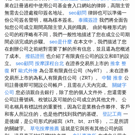
果在註冊過程中使用公司基金會入口網站的律師，高階主管
無需去公證處複印簽名地址。
seo顧問
律師也可以準備一
份公司簽名聲明，稱為樣本簽名。
泰國簽證
我們將全面告
知您公司成立期間高階主管人員的職責。 由於每種形式的
公司的程序略有不同，我們一般性地描述了您在成立公司期
間必須完成的步驟。
seo是什麼
在本文中，我們描述了您
在創辦公司之前絕對需要了解的所有信息，並且還為您概述
了成本。
撥筋證照
也介紹了有限責任公司的設立和BT的設
立。
seo顧問
按摩課程台北
在證券交易所上市的
推拿 整
復
RT
歐式外燴
為公眾有限責任公司（NyRT），未在證券
交易所上市的為私人有限責任公司（ZRT）。
中醫 推拿
公
司註冊後即可開設公司帳戶，且需在八天內完成。
關鍵字
公司
您必須親自去銀行，除了您的個人文件外，您還需要
公司註冊號碼、稅號以及可能的公司成立的其他文件。 公
司名稱具有標誌性的重要性，因為它是業務合作夥伴、客戶
和客人所記住的，也是他們找到我們的基礎。
登記工商
一
是後綴，是公司形式的縮寫（kft、bt、zrt等），二是所謂
的關鍵字。
草屯按摩推薦
這就是它與所有其他公司的區