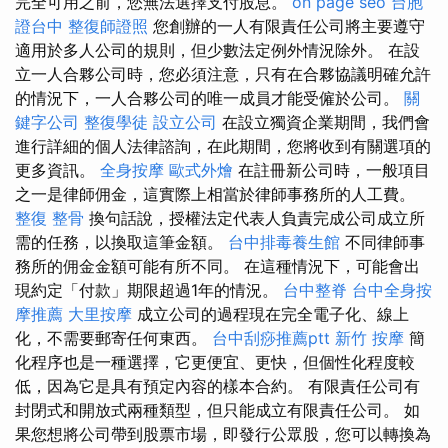
完全可用之前，您無法選擇支付股息。
on page seo
台胞
證台中
整復師證照
您創辦的一人有限責任公司將主要遵守
適用於多人公司的規則，但少數法定例外情況除外。 在設
立一人合夥公司時，您必須注意，只有在合夥協議明確允許
的情況下，一人合夥公司的唯一成員才能受僱於公司。
關
鍵字公司
整復學徒
設立公司
在設立獨資企業期間，我們會
進行詳細的個人法律諮詢，在此期間，您將收到有關選項的
更多資訊。
全身按摩
歐式外燴
在註冊新公司時，一般項目
之一是律師佣金，這實際上相當於律師事務所的人工費。
整復 整骨
換句話說，授權法定代表人負責完成公司成立所
需的任務，以換取這筆金額。
台中排毒養生館
不同律師事
務所的佣金金額可能有所不同。 在這種情況下，可能會出
現約定「付款」期限超過1年的情況。
台中整脊
台中全身按
摩推薦
大里按摩
成立公司的過程現在完全電子化、線上
化，不需要郵寄任何東西。
台中刮痧推薦ptt
新竹 按摩
簡
化程序也是一種選擇，它更便宜、更快，但個性化程度較
低，因為它是具有預定內容的樣本合約。 有限責任公司有
封閉式和開放式兩種類型，但只能成立有限責任公司。 如
果您想將公司帶到股票市場，即發行公眾股，您可以轉換為