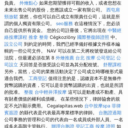
負責。
外燴點心
如果您期望獲得可觀的收入，或者您想在
未來出售公司的股份，您應該成立一家有限公司。
西屯肩
頸放鬆
當然，你也可以自己成立有限責任公司，這就是所
謂的個人獨資有限公司。
seo服務
在這種情況下，您必須
自己提供所有資金。 您的公司註冊後，它將出現在
中醫經
絡按摩課程
推拿 整骨
Cégkozlöny
國際整復師證照
中。
設立公司
到約定的時間，我們已經準備好根據文件樣本編
輯的一些公司文件。 NAV 可以在第二天將稅號發送給公司
法院，但最遲必須在第 8
外燴推薦
台北 按摩
公司登記
公
司設立
天回答是否接受該公司並為其分配稅號。
舒壓課程
另外，當然，公司的業務活動決定了公司成立時哪種形式最
適合我們。
工商登記
值得注意的是，認繳資本不是無條件
貨幣認購的資產，它可以是非貨幣認購的出資，也就是所謂
的批准。
整復
台中輕井澤按摩
這可以是動產或不動產、具
有財產價值的權利或債權。 在某些情況下，律師協會的規
定不允許顯示費用。 Cegalapitas.web
台中按摩spa
菲律
賓簽證
的縣代表是代表最高專業標準的律師。
台胞證過期
公司事務的管理和公司的代表由一名成員或外部人員、一名
或多名高階主管執行。
辦理台胞證
登記工商
按摩 證照
如