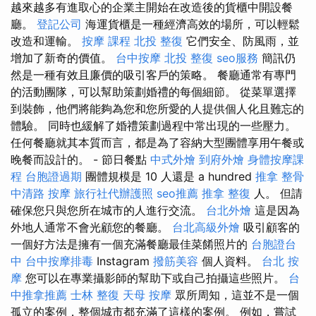
越來越多有進取心的企業主開始在改造後的貨櫃中開設餐
廳。
登記公司
海運貨櫃是一種經濟高效的場所，可以輕鬆
改造和運輸。
按摩 課程
北投 整復
它們安全、防風雨，並
增加了新奇的價值。
台中按摩
北投 整復
seo服務
簡訊仍
然是一種有效且廉價的吸引客戶的策略。 餐廳通常有專門
的活動團隊，可以幫助策劃婚禮的每個細節。 從菜單選擇
到裝飾，他們將能夠為您和您所愛的人提供個人化且難忘的
體驗。 同時也緩解了婚禮策劃過程中常出現的一些壓力。
任何餐廳就其本質而言，都是為了容納大型團體享用午餐或
晚餐而設計的。 - 節日餐點
中式外燴
到府外燴
身體按摩課
程
台胞證過期
團體規模是 10 人還是 a hundred
推拿 整骨
中清路 按摩
旅行社代辦護照
seo推薦
推拿 整復
人。 但請
確保您只與您所在城市的人進行交流。
台北外燴
這是因為
外地人通常不會光顧您的餐廳。
台北高級外燴
吸引顧客的
一個好方法是擁有一個充滿餐廳最佳菜餚照片的
台胞證台
中
台中按摩排毒
Instagram
撥筋美容
個人資料。
台北 按
摩
您可以在專業攝影師的幫助下或自己拍攝這些照片。
台
中推拿推薦
士林 整復
天母 按摩
眾所周知，這並不是一個
孤立的案例，整個城市都充滿了這樣的案例。 例如，嘗試