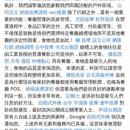
氣好，我們誠摯邀請您參觀我們田園詩般的戶外區域。
公
司設立
經絡按摩課程
seo推薦
除了行銷之外，還有一個重
要的功能：餐廳營運的高效管理。
北區按摩
杜拜簽證
在營
運過程中，食品訂單的交付、員工管理、付款處理等。 但
不僅僅是裝飾是情侶們選擇特定餐廳婚禮場地而不是其他餐
廳的決定性因素，食物也是如此！
腳 按摩
設立公司
網路
行銷
經絡調理
台中按摩
卡式台胞證
婚禮上的食物往往是
由工業規模的普通餐飲公司提供的，結果不可靠。
撥筋證
照
天母 撥筋
外燴點心
而在餐廳，食物是最吸引人的地
方，食物的品質是有保證的。 幸運的是，科技可以讓管理
這些操作流程變得更加容易。
撥筋美容
台北高級外燴
這就
是為什麼現在每家好的餐廳都使用餐廳管理軟體，也稱為餐
廳 POS。
經絡按摩課程
你需要為他們提供良好的激勵來做
到這一點，但這會非常有效。
記帳士
提供折扣是吸引人們
注意的好方法。
自助式外燴
台中 中清路 按摩
逢甲按摩
對
於此類廣告，最好諮詢公關或公關專業人士。
申請台胞證
當有人在線上提及您的商家時，Google
自助式外燴
快訊會
通知您。 上述所有元素和服務均已具備，這意味著無需額