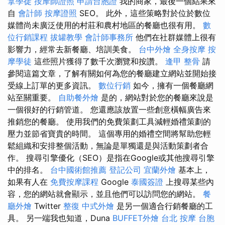
拿學徒
按摩師證照
申請台胞證
我的商家，最後一個結果來
自
會計師
按摩證照
SEO。 此外，這些策略對於位於數位
媒體尚未廣泛使用的村莊和農村地區的餐廳也很有用。
數
位行銷課程
拔罐教學
會計師事務所
他們在社群媒體上很有
影響力，經常去新餐廳、培訓美食。
台中外燴
全身按摩
按
摩學徒
這些照片獲得了數千次瀏覽和按讚。
逢甲 整骨
請
參閱這篇文章，了解有關如何為您的餐廳建立網站並開始接
受線上訂單的更多資訊。
數位行銷
如今，擁有一個餐廳網
站至關重要。
自助餐外燴
是的，網站對於您的餐廳來說是
一個很好的行銷管道。 您還應該放置一些創意橫幅廣告來
推銷您的餐廳。 使用我們的免費策劃工具減輕婚禮策劃的
壓力並節省寶貴的時間。 這個專用的婚禮空間將幫助您輕
鬆組織和安排整個活動，無論是單獨還是與活動策劃者合
作。 搜尋引擎優化（SEO）是指在Google或其他搜尋引擎
中的排名。
台中國術館推薦
登記公司
宜蘭外燴
基本上，
如果有人在
免費按摩課程
Google
泰國簽證
上搜尋某些內
容，您的網站就會顯示，並且他們可以訪問您的網站。
餐
廳外燴
Twitter
整復
中式外燴
是另一個適合行銷餐廳的工
具。 另一端我也知道，Duna
BUFFET外燴
台北 按摩
台胞