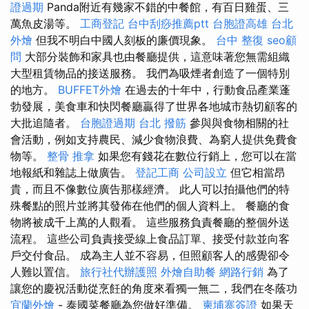
證過期
Panda附近有幾家不錯的中餐館，有百日雞蛋、三
萬魚皮湯等。
工商登記
台中刮痧推薦ptt
台胞證高雄
台北
外燴
但我不明白中國人刻板的廉價現象。
台中 整復
seo顧
問
大部分裝飾和家具也由餐廳提供，這意味著您無需組織
大型租賃物品的接送服務。 我們為吸煙者創造了一個特別
的地方。
BUFFET外燴
在過去的十年中，行動食品產業蓬
勃發展，美食車和快閃餐廳贏得了世界各地城市熱切顧客的
大批追隨者。
台胞證過期
台北 撥筋
參與與食物相關的社
會活動，例如支持農民、減少食物浪費、為窮人提供免費食
物等。
整骨 推拿
如果您有錢花在數位行銷上，您可以在當
地報紙和雜誌上做廣告。
登記工商
公司設立
但它相當昂
貴，而且不像數位廣告那樣經濟。 此人可以拍攝他們的特
殊餐點的照片並將其發佈在他們的個人資料上。 餐廳的食
物將被成千上萬的人觀看。 這些服務負責餐廳的整個外送
流程。 這些公司負責接受線上食品訂單、接受付款並向客
戶交付食品。 成為主人並不容易，但照顧客人的感覺卻令
人難以置信。
旅行社代辦護照
外燴自助餐
網路行銷
為了
讓您的慶祝活動從烹飪的角度來看獨一無二，我們在冬蔭功
宜蘭外燴
- 泰國菜餐廳為您做好準備。
柬埔寨簽證
如果天