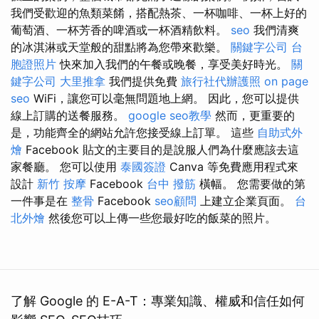
我們受歡迎的魚類菜餚，搭配熱茶、一杯咖啡、一杯上好的
葡萄酒、一杯芳香的啤酒或一杯酒精飲料。
seo
我們清爽
的冰淇淋或天堂般的甜點將為您帶來歡樂。
關鍵字公司
台
胞證照片
快來加入我們的午餐或晚餐，享受美好時光。
關
鍵字公司
大里推拿
我們提供免費
旅行社代辦護照
on page
seo
WiFi，讓您可以毫無問題地上網。 因此，您可以提供
線上訂購的送餐服務。
google seo教學
然而，更重要的
是，功能齊全的網站允許您接受線上訂單。 這些
自助式外
燴
Facebook 貼文的主要目的是說服人們為什麼應該去這
家餐廳。 您可以使用
泰國簽證
Canva 等免費應用程式來
設計
新竹 按摩
Facebook
台中 撥筋
橫幅。 您需要做的第
一件事是在
整骨
Facebook
seo顧問
上建立企業頁面。
台
北外燴
然後您可以上傳一些您最好吃的飯菜的照片。
了解 Google 的 E-A-T：專業知識、權威和信任如何