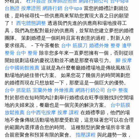
外租賃。
杜拜簽證
按摩師證照班
網路行銷公司
台中spa
台胞證
按摩證照
網路行銷
台中spa
當您的婚禮計劃就位
後，是時候尋找一些供應商來幫助您實現大喜之日的願望
了！
西屯體態調整
透過我們先進的供應商和場地搜尋工
具，我們為您配對最好的供應商，並幫助您建立夢想的婚禮
團隊。 策劃婚禮是一個耗時且富有創意的過程，對新人的
要求很高。 - 下午茶餐飲
台中 筋膜刀
婚禮外燴
整脊
逢甲
整骨
台中 整骨
除非您多年來一直夢想擁有一個，否則從頭
開始規劃這樣的慶祝活動並不總是那麼有吸引力。
腳 按摩
台中國術館推薦
這就是為什麼餐廳婚禮場地是傳統風格活
動場地的絕佳替代方案。 如果您花了幾個月的時間籌劃您
的婚禮而現在只想放鬆一下，那麼這是一個巨大的優勢。
台中 抓龍筋
宜蘭外燴
外燴推薦
網路行銷公司
台中 整復
對於那些在短時間內計劃舉行婚禮或在旺季很難找到空閒場
地的夫婦來說，餐廳也是一個完美的解決方案。
台中筋膜
放鬆推薦
台中西屯按摩
按摩 課程
在婚禮季節，他們的場
地不會像傳統活動場地那麼受歡迎，這意味著您可以在合理
的範圍內選擇適合您的時間。 這種類型的聚會場所非常適
合親密聚會和預算有限的聚會。
指壓課程
與此趨勢一致，