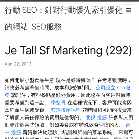
行動 SEO：針對行動優先索引優化您
的網站-SEO服務
Je Tall Sf Marketing (292)
Aug 22, 2013
如何開展小型食品生意 現在是好時機嗎？ 在考慮報價時，
請務必考慮準備時間、成本和您的時間。
公司設立
seo服
務
請記住，有些餐點是額外費用，因此您在向客戶報價時
需要考慮到這一點。
學整骨
在這種情況下，客戶可能會因
烹飪而生病或受傷。
穴道按摩課程
花時間和可能的投資來
了解個人責任保險的費用是值得的。
北投 撥筋
許多私人廚
師專注於某些領域，例如美食或有特殊飲食習慣的人。
台
中 撥筋
薪資取決於經驗、培訓和所需的菜單系統。 它還可