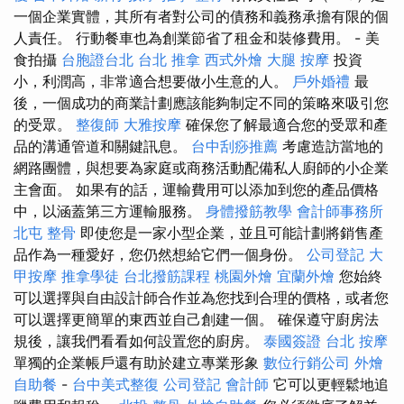
一個企業實體，其所有者對公司的債務和義務承擔有限的個
人責任。 行動餐車也為創業節省了租金和裝修費用。 - 美
食拍攝
台胞證台北
台北 推拿
西式外燴
大腿 按摩
投資
小，利潤高，非常適合想要做小生意的人。
戶外婚禮
最
後，一個成功的商業計劃應該能夠制定不同的策略來吸引您
的受眾。
整復師
大雅按摩
確保您了解最適合您的受眾和產
品的溝通管道和關鍵訊息。
台中刮痧推薦
考慮造訪當地的
網路團體，與想要為家庭或商務活動配備私人廚師的小企業
主會面。 如果有的話，運輸費用可以添加到您的產品價格
中，以涵蓋第三方運輸服務。
身體撥筋教學
會計師事務所
北屯 整骨
即使您是一家小型企業，並且可能計劃將銷售產
品作為一種愛好，您仍然想給它們一個身份。
公司登記
大
甲按摩
推拿學徒
台北撥筋課程
桃園外燴
宜蘭外燴
您始終
可以選擇與自由設計師合作並為您找到合理的價格，或者您
可以選擇更簡單的東西並自己創建一個。 確保遵守廚房法
規後，讓我們看看如何設置您的廚房。
泰國簽證
台北 按摩
單獨的企業帳戶還有助於建立專業形象
數位行銷公司
外燴
自助餐
-
台中美式整復
公司登記
會計師
它可以更輕鬆地追