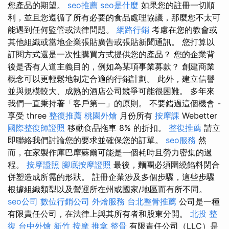
您產品的期望。
seo推薦
seo是什麼
如果您的註冊一切順
利，並且您遵循了所有必要的食品處理協議，那麼您不太可
能遇到任何監管或法律問題。
網路行銷
考慮在您的教會或
其他組織或當地企業張貼廣告或張貼新聞通訊。 您打算以
訂閱方式還是一次性購買方式提供您的產品？ 您的企業背
後是否有人道主義目的，例如為某項事業募款？ 創建商業
概念可以更輕鬆地制定合適的行銷計劃。 此外，建立信譽
並與規模較大、成熟的酒店公司競爭可能很困難。 多年來
我們一直秉持著「客戶第一」的原則。 不要錯過這個機會 -
享受 three
整復推薦
桃園外燴
月份所有
按摩課
Webetter
國際整復師證照
移動食品拖車 8% 的折扣。
整復推薦
請立
即聯絡我們討論您的要求並確保您的訂單。
seo服務
然
而，在家製作庫巴摩蘇爾可能是一個耗時且勞力密集的過
程。
按摩證照
腳底按摩證照
最後，麵團必須圍繞餡料閉合
併塑造成所需的形狀。 註冊企業涉及多個步驟，這些步驟
根據組織類型以及營運所在州或國家/地區而有所不同。
seo公司
數位行銷公司
外燴服務
台北整骨推薦
公司是一種
有限責任公司，在法律上與其所有者和股東分開。
北投 整
復
台中外燴
新竹 按摩
推拿 整骨
有限責任公司（LLC）是