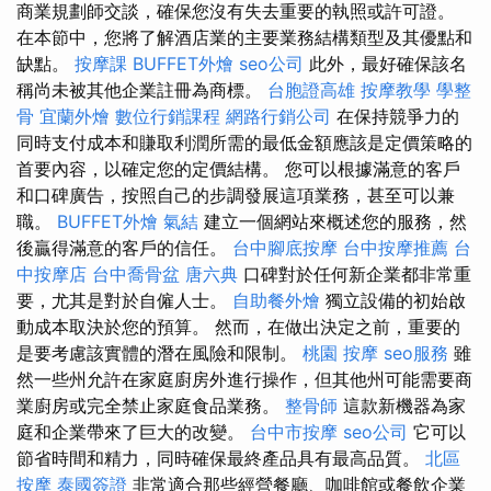
商業規劃師交談，確保您沒有失去重要的執照或許可證。
在本節中，您將了解酒店業的主要業務結構類型及其優點和
缺點。
按摩課
BUFFET外燴
seo公司
此外，最好確保該名
稱尚未被其他企業註冊為商標。
台胞證高雄
按摩教學
學整
骨
宜蘭外燴
數位行銷課程
網路行銷公司
在保持競爭力的
同時支付成本和賺取利潤所需的最低金額應該是定價策略的
首要內容，以確定您的定價結構。 您可以根據滿意的客戶
和口碑廣告，按照自己的步調發展這項業務，甚至可以兼
職。
BUFFET外燴
氣結
建立一個網站來概述您的服務，然
後贏得滿意的客戶的信任。
台中腳底按摩
台中按摩推薦
台
中按摩店
台中喬骨盆
唐六典
口碑對於任何新企業都非常重
要，尤其是對於自僱人士。
自助餐外燴
獨立設備的初始啟
動成本取決於您的預算。 然而，在做出決定之前，重要的
是要考慮該實體的潛在風險和限制。
桃園 按摩
seo服務
雖
然一些州允許在家庭廚房外進行操作，但其他州可能需要商
業廚房或完全禁止家庭食品業務。
整骨師
這款新機器為家
庭和企業帶來了巨大的改變。
台中市按摩
seo公司
它可以
節省時間和精力，同時確保最終產品具有最高品質。
北區
按摩
泰國簽證
非常適合那些經營餐廳、咖啡館或餐飲企業