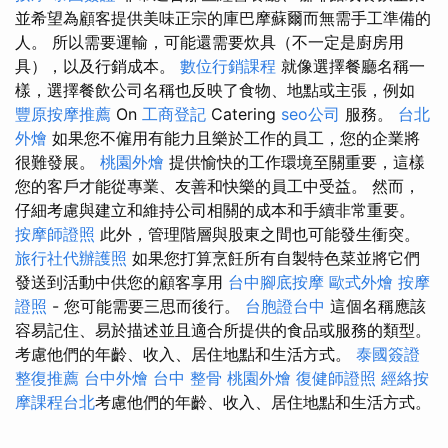
並希望為顧客提供美味正宗的庫巴摩蘇爾而無需手工準備的
人。 所以需要運輸，可能還需要炊具（不一定是廚房用
具），以及行銷成本。
數位行銷課程
就像選擇餐廳名稱一
樣，選擇餐飲公司名稱也反映了食物、地點或主張，例如
豐原按摩推薦
On
工商登記
Catering
seo公司
服務。
台北
外燴
如果您不僱用有能力且樂於工作的員工，您的企業將
很難發展。
桃園外燴
提供愉快的工作環境至關重要，這樣
您的客戶才能從專業、友善和快樂的員工中受益。 然而，
仔細考慮與建立和維持公司相關的成本和手續非常重要。
按摩師證照
此外，管理階層與股東之間也可能發生衝突。
旅行社代辦護照
如果您打算烹飪所有自製特色菜並將它們
發送到活動中供您的顧客享用
台中腳底按摩
歐式外燴
按摩
證照
- 您可能需要三思而後行。
台胞證台中
這個名稱應該
容易記住、易於描述並且適合所提供的食品或服務的類型。
考慮他們的年齡、收入、居住地點和生活方式。
泰國簽證
整復推薦
台中外燴
台中 整骨
桃園外燴
復健師證照
經絡按
摩課程台北
考慮他們的年齡、收入、居住地點和生活方式。