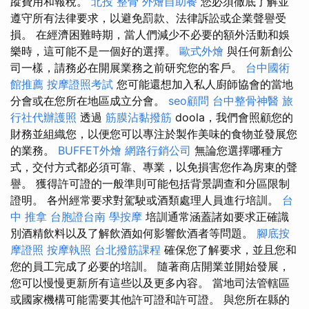
蹤費用和報稅。
北投 整骨
外燴自助餐
您必須徹底了解並
遵守所有法律要求，以避免罰款、法律訴訟或企業聲譽受
損。 在經濟困難時期，當人們減少不必要的額外活動和娛
樂時，這可能不是一個好的選擇。
歐式外燴
與任何新創公
司一樣，請務必在開展業務之前研究您的客戶。
台中國術
館推薦
按摩證照考試
您可能還想加入私人廚師協會的當地
分會或在您所在地區成立分會。
seo顧問
台中整骨神醫
旅
行社代辦護照
透過
筋膜沾黏撥筋
doola，我們會照顧您的
財務並組織您，以便您可以專注於製作美味的食物並發展您
的業務。
BUFFET外燴
網路行銷公司
無論您選擇哪種方
式，交付方式都必須可靠、專業，以免損害您作為房東的聲
譽。 獲得許可證的一般準則可能包括背景調查和分區限制
證明。 各州經常要求對駕駛或酒類處理人員進行培訓。
台
中 推拿
台胞證台南
學按摩
培訓通常涵蓋諸如要求正確識
別酒精飲料以及了解飲酒如何影響飲酒者等問題。
腳底按
摩證照
按摩執照
台北撥筋課程
確保您了解要求，並且您和
您的員工完成了必要的培訓。 隨著商店開業並開始發展，
您可以慢慢更新所有這些以及更多內容。 當地司法管轄區
或國家機構可能需要其他許可證和許可證。 與您所在縣的