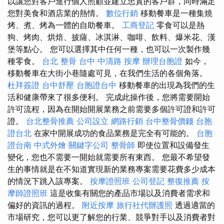
以讓您對客戶進行個人照顧並建立忠實的客戶群，同時滿足
您對美食和酒店業的熱情。
數位行銷
移動餐車是一種集燒
烤、煮、烤為一體的自助餐車。
工商登記
零食可以是熱
狗、烤肉、烘焙、披薩、冰淇淋、咖啡、飲料、爆米花、漢
堡等點心。 您可以選擇其中任何一種，也可以一次製作幾
種零食。
台北 整骨
台中 中清路 按摩
辦理台胞證
如今，
移動餐車在大街小巷隨處可見，在我們生活的各個角落。
杜拜簽證
台中舒壓
台胞證台中
移動餐車的出現為我們的生
活和健康帶來了很多便利。 完成此操作後，您將需要開始
許可流程，因為在開始開展業務之前需要多個許可證和許可
證。
台北整骨推薦
公司設立
網路行銷
台中整骨價錢
台胞
證台北
在家中開展成功的食品業務是完全有可能的。
台胞
證台南
中式外燴
關鍵字公司
整骨師
即使位置和設備發生
變化，您也不需要一開始就需要所有東西。 您最不希望發
生的事情就是在不知道實現新的業務專案需要花費多少成本
的情況下跳入該專案。
按摩證照班
公司登記
整復推薦
按
摩師證照班
這是收集有關您的產品市場以及消費者需求和
偏好的資訊的過程。
附近按摩
旅行社代辦護照
透過適當的
市場研究，您可以更了解您的行業、競爭對手以及消費者對