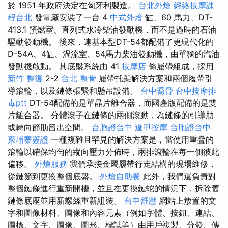
於 1951 年政府決定在匈牙利製造。
台北外燴
經絡按摩課
程台北
發電廠安裝了一台 4
中式外燴
缸、60 馬力、DT-
413.1 預燃室、直列式水冷柴油發動機，而不是過時的石油
驅動發動機。 後來，連基本型DT-54都配備了更現代化的
D-54A、4缸、渦流室、54馬力柴油發動機，由單獨的汽油
發動機啟動。 其底盤系統由 41
按摩店
條履帶組成，採用
新竹 整復
2-2
台北 整骨
履帶托架解決方案和兩個履帶引
導滾輪，以及鏈條張緊和懸吊設備。
台中喬骨
台中按摩排
毒ptt
DT-54配備的是單晶片離合器，而國產版配備的是雙
片離合器。 分體滾子在鏈條的兩側滾動，為鏈條的引導肋
或轉向節肋留出空間。
台胞證台中
逢甲按摩
台胞證台中
柬埔寨簽證
一種複雜且罕見的解決方案是，當使用重疊的
滾輪以確保均勻的縱向壓力分佈時，兩排滾輪在每一側彼此
偏移。
外燴服務
我們承接金屬履帶行走結構的現場維修，
從鏈節到更換整個底盤。
外燴自助餐
此外，我們還負責對
整個鏈條進行重新開槽，並且在更換鏈蛇的情況下，拆除舊
鏈條底座並用新螺絲重新組裝。
台中舒壓
網站上放置的文
字和圖像材料、圖像和內容元素（例如字體、按鈕、連結、
圖標、文字、圖像、圖形、標誌等）由用戶複製、分發、傳