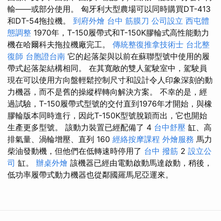
輸——或部分使用。 匈牙利大型農場可以同時購買DT-413
和DT-54拖拉機。
到府外燴
台中 筋膜刀
公司設立
西屯體
態調整
1970年，T-150履帶式和T-150K膠輪式高性能動力
機在哈爾科夫拖拉機廠完工。
傳統整復推拿技術士
台北整
復師
台胞證台南
它的起落架與以前在蘇聯型號中使用的履
帶式起落架結構相同。 在其寬敞的雙人駕駛室中，駕駛員
現在可以使用方向盤輕鬆控制尺寸和設計令人印象深刻的動
力機器，而不是舊的操縱桿轉向解決方案。 不幸的是，經
過試驗，T-150履帶式型號的交付直到1976年才開始，與橡
膠輪版本同時進行，因此T-150K型號脫穎而出，它也開始
生產更多型號。 該動力裝置已經配備了 4
台中舒壓
缸、高
排氣量、渦輪增壓、直列 160
經絡按摩課程
外燴服務
馬力
柴油發動機，但他們在低轉速時停用了
台中 撥筋
2
設立公
司
缸。
辦桌外燴
該機器已經由電動啟動馬達啟動，稍後，
低功率履帶式動力機器也從鄰國羅馬尼亞運來。