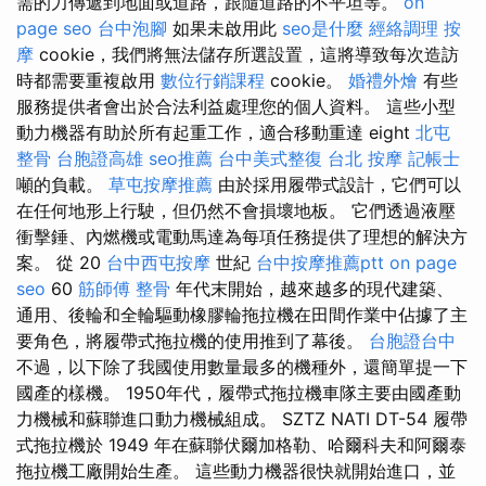
需的力傳遞到地面或道路，跟隨道路的不平坦等。
on
page seo
台中泡腳
如果未啟用此
seo是什麼
經絡調理
按
摩
cookie，我們將無法儲存所選設置，這將導致每次造訪
時都需要重複啟用
數位行銷課程
cookie。
婚禮外燴
有些
服務提供者會出於合法利益處理您的個人資料。 這些小型
動力機器有助於所有起重工作，適合移動重達 eight
北屯
整骨
台胞證高雄
seo推薦
台中美式整復
台北 按摩
記帳士
噸的負載。
草屯按摩推薦
由於採用履帶式設計，它們可以
在任何地形上行駛，但仍然不會損壞地板。 它們透過液壓
衝擊錘、內燃機或電動馬達為每項任務提供了理想的解決方
案。 從 20
台中西屯按摩
世紀
台中按摩推薦ptt
on page
seo
60
筋師傅
整骨
年代末開始，越來越多的現代建築、
通用、後輪和全輪驅動橡膠輪拖拉機在田間作業中佔據了主
要角色，將履帶式拖拉機的使用推到了幕後。
台胞證台中
不過，以下除了我國使用數量最多的機種外，還簡單提一下
國產的樣機。 1950年代，履帶式拖拉機車隊主要由國產動
力機械和蘇聯進口動力機械組成。 SZTZ NATI DT-54 履帶
式拖拉機於 1949 年在蘇聯伏爾加格勒、哈爾科夫和阿爾泰
拖拉機工廠開始生產。 這些動力機器很快就開始進口，並