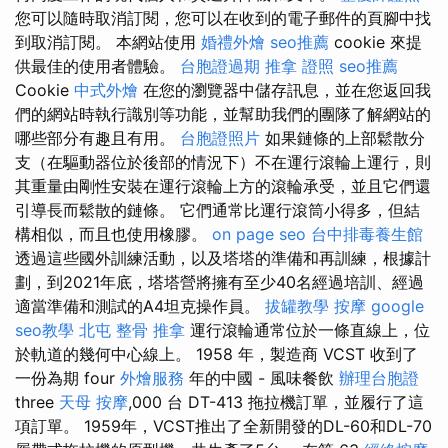
您可以隨時取消訂閱，您可以在收到的電子郵件的頁腳中找
到取消訂閱。 本網站使用
婚禮外燴
seo推薦
cookie 來提
供最佳的使用者體驗。
台胞證過期
推拿 證照
seo推薦
Cookie
中式外燴
在您的瀏覽器中儲存訊息，並在您返回我
們的網站時執行識別等功能，並幫助我們的團隊了解網站的
哪些部分有趣且有用。
台胞證照片
如果鏈條的上部鬆散分
支（在驅動器位於後部的情況下）不在運行滾輪上運行，則
其重量由剛性安裝在運行滾輪上方的滾輪承受，並且它們還
引導長而鬆散的鏈條。 它們通常比運行滾筒小得多，但結
構相似，而且也使用橡膠。
on page seo
台中排毒養生館
透過這些國外訓練活動，以及塔塔的準備和再訓練，根據計
劃，到2021年底，塔塔營將擁有至少40名經過培訓、經過
適當準備和測試的A4坦克操作員。
拔罐教學
按摩
google
seo教學
北屯 整骨
推拿
運行滾輪通常位於一條直線上，位
於軌道的幾何中心線上。 1958 年，製造商 VCST 收到了
一份為期 four
外燴服務
年的中國 - 風味餐飲
辦理台胞證
three
天母 按摩
,000 台 DT-413 拖拉機訂單，並履行了這
項訂單。 1959年，VCST推出了全新開發的DL-60和DL-70