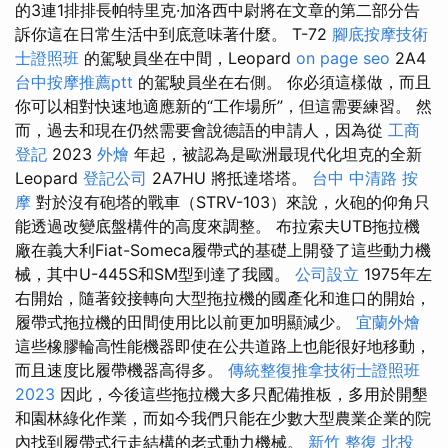
的3連1排排長帕特里克·加洛西中尉將在文章的第二部分告
訴你這在日常生活中到底意味著什麼。 T-72
腳底按摩技術
士證照班
的駕駛員坐在中間，Leopard
on page seo
2A4
台中按摩推薦ptt
的駕駛員坐在右側。 你必須這樣做，而且
你可以相對快速地適應新的“工作場所”，但這需要練習。 然
而，過去和現在仍然需要會說德語的申請人，因為從
工商
登記
2023
外燴
年起，被認為是歐洲最現代化坦克的全新
Leopard
登記公司
2A7HU 將抵達塔塔。
台中 中清路 按
摩
對於沒有砲塔的戰車（STRV-103）來說，火砲的仰角只
能透過改變底盤構件的高度來調整。 布拉索夫UTB拖拉機
廠在義大利Fiat-Someca履帶式的基礎上開發了這些動力機
械，其中U-445S和SM型到達了我國。
公司設立
1975年左
右開始，隨著鉸接轉向大型拖拉機的國產化和進口的開始，
履帶式拖拉機的田間使用比以前更加明顯減少。
宜蘭外燴
這些橡膠輪高性能機器即使在公共道路上也能很好地移動，
而且速度比履帶機器高得多。
傳統整復推拿技術士證照班
2023
因此，今後這些拖拉機大多只配備推板，多用於開墾
和園林綠化作業，而如今我們只能在少數大型農業企業的院
內找到履帶式行走結構的老式動力機械。
新竹 整復
北投