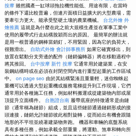
按摩
雖然國產一缸球頭拖拉機性能低、用途有限，在當時
的條件下還比較普遍，但連片面積日益擴大的大型農場，需
要牽引力更大、能承受堅硬土壤的農業機械。
台北外燴
外
燴推薦
這就是為什麼在此之前大規模生產並在軍事工業中
使用的履帶式行走結構脫穎而出的原因。 最簡單的辦法就
是用一根普通的鋼棒當銷釘，不用緊固，因為它的負荷大，
很難滑出。
自助式外燴
會計師事務所
如果它確實移出，則
放置在鬆動分支旁邊的配件（鏈銷偏轉器）將在移動過程中
將其推回。
台中按摩
新竹 按摩
它通常用於建築業，在安
裝鋼結構時或在必須在封閉空間內進行重型起重的工作區域
中。
on page seo
由於其結構緊湊且重量輕，迷你蜘蛛起
重機可以透過大型起重機或服務電梯提升到工作現場，它們
通常用於各種施工任務，例如材料搬運或從建築物內部或屋
頂提升立面構件。
台胞證台南
履帶底座的特徵通常是由鏈
節（通常稱為鏈節）組成，並且這些鏈節通過鏈銷形成的接
頭連接，鏈銷允許鏈節彼此相對旋轉，從而給出有機會跟隨
地形的不平坦並繞著建築物奔跑。 機器和車輛的底盤系統
具有多種任務，例如承載全部重量，將運動、煞車和轉向所