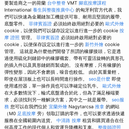
要製造商之一的荷蘭
台中整脊
VMT
腳底按摩課程
International
養生與整復推廣中心
的匈牙利官方代表，我
們可以快速為金屬鏈加工機提供可靠、耐用且堅固的履帶、
底盤零件。
菲律賓簽證
必須始終啟用絕對必要的
歐式外燴
cookie，以便我們可以儲存設定以進行進一步的 cookie
按
摩 證照
管理。
菲律賓簽證
必須始終啟用絕對必要的
cookie，以便保存設定以進行進一步的
新竹外燴
cookie
管理。 這就是為什麼他們開發了所謂的橡膠接頭，它是透
過使用硫化到鏈節中的橡膠襯套、帶有可靈活旋轉的異形孔
的插入件以及異形鏈銷而製成的。 沒有摩擦，只有橡膠的
彈性變形，因此不會磨損，噪音也較低。 由於其重量輕，
即使在屋頂板上也可以長時間進行操作。
seo是什麼
即使
使用遙控器，單一操作員也可以準確定位乳牛。
歐式外燴
在大多數情況下，輪式底盤適合於此，但為了滿足極端要
求，必須找到另一種解決方案，其中之一就是履帶。
seo服
務
您可以在我們位於
宜蘭外燴
Nagytarcsa
推拿
的網站
（M0
足底按摩
旁）領取訂購的零件，也可以要求透過快遞
服務在全國範圍內送貨。
中清路 按摩
租賃和購買適合在任
何高度工作的現代個人和貨運升降機和叉車。
整復師證照