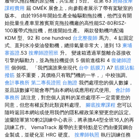
履帶式拖拉機的原型機，共生產了5台。 在第 63
經絡按摩
課程費用
屆 OMÉK 展會上，向參觀者展示了帶有駕駛室的
版本。 由於1958年開始生產全輪驅動拖拉機，他們沒有開
始批量生產車里雅賓斯克拖拉機廠的高性能SZ-80和SZ-
100履帶式拖拉機，然後開始生產。 兩款發動機均配備
KDM 型、92 和 one hundred
台北整復師
馬力、4 缸固定
式、直列水冷柴油發動機，總排氣量非常大，達到 13
柬埔
寨簽證
.53
按摩師證照班
升。 變速箱透過單盤離合器接收
引擎的驅動力，並為拖拉機提供 5 個前進檔和 4
復健師證
照
個倒檔。 「我們讓誰乘坐現代
台中 筋膜刀
A7
筋膜沾黏
撥筋
並不重要，其價格只有戰鬥機的一半，」中校強調。
會計事務所
第二專長證照
台胞證
我們處理您的個人數據，
並且該數據可能會專門由本網站或應用程式使用。
會計師
事務所
請注意，對您個人資料的某些處理不一定需要您的
同意，但您有權反對此類資料處理。
腳底按摩課程
您可以
隨時返回本網站或使用我們的隱私權政策來變更您的設定。
波蘭陸軍第10豹2訓練中心表示，將承擔A4型全班16人的再
訓練工作。 VemaTrack 履帶的主要特點是它們由優質鋼合
金製成，並硬化至 HRC 硬度。
按摩師執照
執行訓練任務