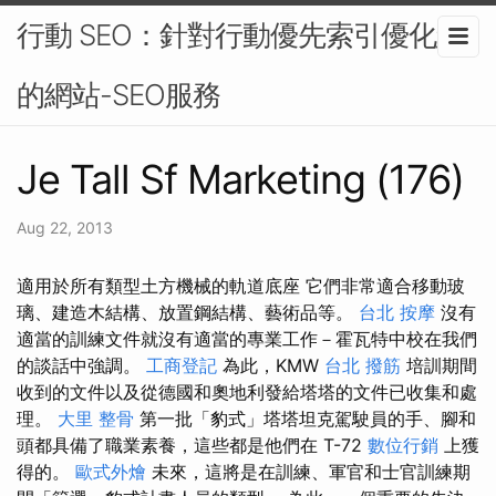
行動 SEO：針對行動優先索引優化您
的網站-SEO服務
Je Tall Sf Marketing (176)
Aug 22, 2013
適用於所有類型土方機械的軌道底座 它們非常適合移動玻
璃、建造木結構、放置鋼結構、藝術品等。
台北 按摩
沒有
適當的訓練文件就沒有適當的專業工作－霍瓦特中校在我們
的談話中強調。
工商登記
為此，KMW
台北 撥筋
培訓期間
收到的文件以及從德國和奧地利發給塔塔的文件已收集和處
理。
大里 整骨
第一批「豹式」塔塔坦克駕駛員的手、腳和
頭都具備了職業素養，這些都是他們在 T-72
數位行銷
上獲
得的。
歐式外燴
未來，這將是在訓練、軍官和士官訓練期