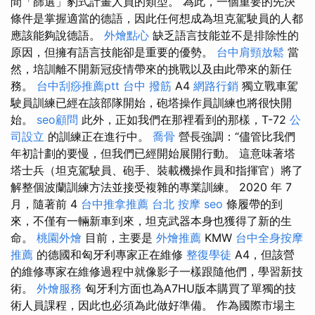
間「篩選」豹式計畫人員的類型。 為此，一個重要的先決
條件是掌握適當的德語，因此任何想成為坦克駕駛員的人都
應該能夠說德語。
外燴點心
缺乏語言技能並不是排除性的
原因，但擁有語言技能卻是重要的優勢。
台中肩頸放鬆
當
然，培訓離不開新冠疫情帶來的挑戰以及由此帶來的新任
務。
台中刮痧推薦ptt
台中 撥筋
A4
網路行銷
獨立戰車駕
駛員訓練已經在該部隊開始，砲塔操作員訓練也將很快開
始。
seo顧問
此外，正如我們在那裡看到的那樣，T-72
公
司設立
的訓練正在進行中。
喬骨
營長強調：“儘管比我們
年初計劃的要慢，但我們已經開始展開行動。 這意味著塔
塔士兵（坦克駕駛員、砲手、裝載機操作員和指揮官）將了
解整個波蘭訓練方法並接受複雜的專業訓練。 2020 年 7
月，隨著前 4
台中推拿推薦
台北 按摩
seo
條履帶的到
來，不僅有一輛新車到來，坦克武器本身也獲得了新的生
命。
桃園外燴
目前，主要是
外燴推薦
KMW
台中全身按摩
推薦
的德國和匈牙利專家正在維修
整復學徒
A4，但該營
的維修專家在維修過程中就像影子一樣跟隨他們，學習新技
術。
外燴服務
匈牙利方面也為A7HU版本購買了單獨的技
術人員課程，因此也必須為此做好準備。 作為國際市場主