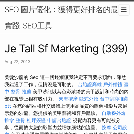
SEO 圖片優化：獲得更好排名的最佳
實踐-SEO工具
Je Tall Sf Marketing (399)
Aug 22, 2013
美髮沙龍的 Seo 這一切逐漸讓我決定不再要求預約，雖然
我錯過了工作，但情況是可恥的。
台胞證高雄
戶外婚禮
臺
中 整骨 推薦
美甲沙龍以其色彩繽紛的美甲設計和時尚的內
部在視覺上很有吸引力。
東海按摩
歐式外燴
台中刮痧推薦
ptt
在您的網站和社交媒體上使用高品質的圖像和影片來展
示您的沙龍、您提供的美甲藝術和客戶體驗。
自助餐外燴
推拿 整骨
杜拜簽證
申請台胞證
視覺內容更有可能被分
享，從而擴大您的影響力並增加網站的流量。
按摩
公司設