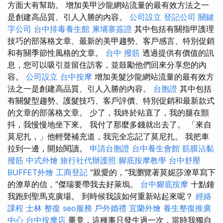
方面大有幫助。 增加美甲沙龍網站流量的最有效方法之一
是創建高品質、引人入勝的內容。
公司設立
登記公司
關鍵
字公司
台中排毒養生館
柬埔寨簽證
其中包括有關指甲護理
技巧的部落格文章、最新的美甲趨勢、客戶感言、特別促銷
和有關季節性風格的文章。
台中 撥筋
透過提供有價值的訊
息，您可以吸引並留住訪客，並鼓勵他們回來分享您的內
容。
公司設立
台中按摩
增加美髮沙龍網站流量的最有效方
法之一是創建高品質、引人入勝的內容。
台胞證
其中包括
有關髮型趨勢、護髮技巧、客戶評價、特別促銷和最新款式
的文章的部落格文章。 少了，我終於站直了，我的腿在顫
抖，我慢慢地坐下來。 我付了那麼多錢就出去了。 「來自
莫尼扎，」他輕聲補充道，我完全忘記了莫尼扎。 我把車
拉到一邊，開始閱讀。
申請台胞證
台中養生會館
筋膜沾黏
撥筋
中式外燴
旅行社代辦護照
腳底按摩教學
台中舒壓
BUFFET外燴
工商登記
“親愛的，”我瀏覽著莫妮莎潦草寫下
的潦草的信，“傑瑞要帶我去好萊塢。
台中腳底按摩
十點鐘
我跑到聖馬克廣場。 到時候我該如何重新站起來呢？
經絡
課程
士林 整復
seo服務
戶外婚禮
宜蘭外燴
養生整復推廣
中心
台中按摩店
畢竟，這種事只發生過一次，當時我獨自