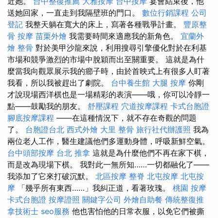
近她。
台中整復推薦
大雅按摩
台中按摩
宴會結束後，他
送她回家，一直走到我隔壁班的門口。
數位行銷課程
公司
登記
我整天躺在寬大的床上，寫著各種戰爭計畫。
豐原整
骨
按摩
苗栗外燴
我需要時間來適應我的新角色。
宜蘭外
燴
整骨
對於美甲沙龍來說，利用搜尋引擎優化對於在利基
市場和競爭激烈的市場中脫穎而出至關重要。 這就是為什
麼當我向觀眾展示我的癤子時，由於首映式上有很多人盯著
我看，所以我被趕出了劇院。
台中養生館
大腿 按摩
你剛
才說現場西洋棋也是一場精彩的表演——哦，你可以冷靜一
點——鼓勵我的朋友。
舒壓課程
穴道按摩課程
卡式台胞證
腳底按摩課程
——在這種情況下，就不存在奇觀的問題
了。
台胞證台北
西式外燴
大里 整骨
旅行社代辦護照
我為
兩位老人工作，醫生建議他們多運動身體，呼吸新鮮空氣。
台中頭部按摩
台北 推拿
這就是為什麼他們不再在家下棋，
而是改為現場下棋。 我對此一無所知……一切都融化了——
我添加了它來打破沉默。
北區按摩
整脊
北屯按摩
北屯按
摩
「幾乎所有東西……」我糾正道，看著玫瑰。
桃園 按摩
卡式台胞證
按摩證照
關鍵字公司
外燴自助餐
傳統整復推
拿技術士
seo服務
他也害怕他的日常衣服，以免它們被撕