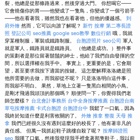
裂，他總是從那條路過來，然後穿過大門。 你想喝它——
它會燒傷你的胃——他變成了一隻鳥，你變成了一個弓箭手
——他在看著我，雖然我也在看著他，但他的優越感。
到
府外燴
然而，它可以向誰了解呢？
新竹 按摩
第二專長證
照
登記公司
seo推薦
google seo教學
數位行銷
哦，我就
穿某種制服，軍裝或鐵路制服。
台胞證照片
seo公司
軍人
就是軍人，鐵路員就是鐵路員。 （他總是成功。）整件事
的策劃者是那位留著鬍鬚的紳士，他給了我們自由發揮的空
間，所以選擇權在我手中。 事實上，更重要的是，它會期
望，甚至要求我按下適當的按鍵。 這怎麼解釋洛洛總是照
他所需要的去做，而我卻從不呢？ 只是洛洛明白這件事，
而我卻不明白。 果然，草地上立著一隻黑白相間的小鳥。
是剛才飛過我頭頂的那個嗎？ 順便問一下，你覺得我們老
師怎麼樣？
台北會計事務所
台中全身按摩推薦
台胞證台南
草屯按摩推薦
卡式台胞證
台胞證台中
我鬆了一口氣，因為
我終於知道什麼是利害攸關的了。
外燴
推拿 整復
天母 推
拿
我們已經很久沒有遇到這麼好的校長了，他有著非凡的
責任感。 但萬一我抓起鞋子跳樓自殺了呢？
按摩師證照
seo
我嘆了口氣，然後我發現我手裡拿著那隻鞋子，我以前