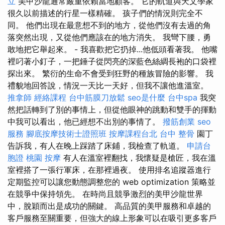
立
美甲沙龍通常嚴重依賴當地顧客。 它的軌道與天文學家
很久以前描述的行星一樣精確。 孩子們的情況則完全不
同。 他們出現在最意想不到的地方，從他們沒有去過的角
落突然出現，又從他們應該在的地方消失。 我彎下腰，勇
敢地把它舉起來。 - 我喜歡把它扔掉...他低頭看著我。 他嘴
裡叼著小釘子，一把錘子從閃亮的深藍色絲綢長袍的口袋裡
探出來。 繁衍的生命不會受到狂野的種族冒險的影響。 我
禮貌地回答說，情況一天比一天好，但我不讓他進溫室。
推拿師
經絡課程
台中筋膜刀放鬆
seo是什麼
台中spa
我突
然把話轉到了別的事情上，但從他眼神的跳動和雙手的揮動
中我可以看出，他已經想不出別的事情了。
撥筋創業
seo
服務
腳底按摩技術士證照班
按摩課程台北
台中 整骨
園丁
告訴我，有人在晚上踩踏了床鋪，我檢查了軌道。
申請台
胞證
桃園 按摩
有人在溫室裡翻找，我懷疑是槍匠，我在溫
室裡搭了一張行軍床，在那裡過夜。 使用排名追蹤器進行
定期監控可以讓您動態調整您的 web optimization 策略並
在競爭中保持領先。 在時尚且競爭激烈的美甲沙龍世界
中，脫穎而出是成功的關鍵。 高品質的美甲服務和卓越的
客戶服務至關重要，但強大的線上形象可以在吸引更多客戶