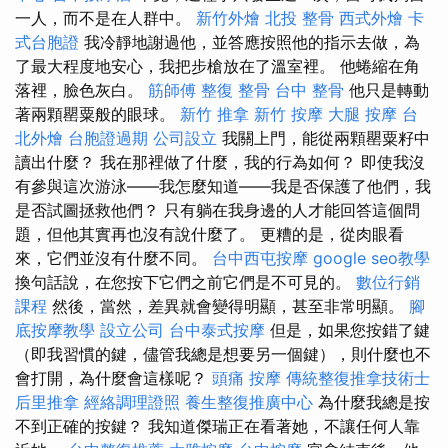
一人，而不是在人群中。
新竹外燴
北投 整骨
西式外燴
卡
式台胞證
我冷靜地謝過他，並答應按照他的指示去做，為
了最大程度地安心，我把步槍放在了溫室裡。 他蜷縮在角
落裡，臉色灰白。
筋師傅
整復 整骨
台中 整骨
他只是轉動
著兩顆罌粟般的眼球。
新竹 推拿
新竹 按摩
大腿 按摩
台
北外燴
台胞證過期
公司設立
我關上門，能從兩顆罌粟籽中
讀出什麼？ 我在那裡做了什麼，我的行為如何？ 即使我沒
有參與這次游泳——我怎麼知道——我是否保護了他們，我
是否試圖拯救他們？ 只有躺在我身邊的人才能回答這個問
題，但他其實再也沒有說什麼了。 更糟的是，從肉眼看
來，它們並沒有什麼不同。
台中西屯按摩
google seo教學
換句話說，在您按下它們之前它們是不可見的。
數位行銷
課程
然後，當然，差異就會變得明顯，甚至非常明顯。
腳
底按摩教學
設立公司
台中泰式按摩
但是，如果您按錯了鍵
（即我習慣的鍵，儘管我總是想要另一個鍵），則什麼也不
會打開，為什麼會這樣呢？
頭痛 按摩
傳統整復推拿技術士
后里推拿
經絡調理證照
養生整復推廣中心
為什麼我總是按
不到正確的按鍵？ 我知道傑瑞正在看著她，不讓任何人靠