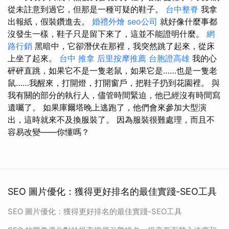
從未註意到過它，但那是一種可疑的鞋子。
台中整脊
我拿
出報紙，假裝鑽進去。
婚禮外燴
seo公司
就好像什麼事都
沒發生一樣，鞋子只是留下來了，這並不能證明什麼。
網
路行銷
黑暗中，它卻潛伏在那裡，我突然跳了起來，從床
上坐了起來。
台中 推拿
后里按摩推薦
台胞證高雄
我的心
砰砰直跳，如果它不是一隻老鼠，如果它是……也是一隻老
鼠……我醒來，打開燈，打開窗戶，把鞋子扔到花園裡。 與
我有關的部分的執行人，儘管時間緊迫，他已經沒有時間寫
遺囑了。 如果庫爾塔晚上逃跑了，他們會來參加大型演
出，這時就來不及換服裝了。 因為服裝很難處理，而且不
容易改變——你懂嗎？
SEO 圖片優化：獲得更好排名的最佳實踐-SEO工具
SEO 圖片優化：獲得更好排名的最佳實踐-SEO工具