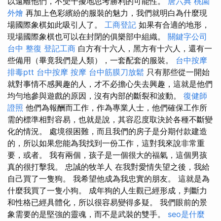
以遠離他們，不受干擾地思考勝利的可能性。
唐六典
桃園
外燴
再加上色彩繽紛的服裝的魅力，我們就明白為什麼現
場國際象棋如此吸引人了。
工商登記
如果有合適的地形，
現場國際象棋也可以在封閉的俱樂部中組織。
關鍵字公司
台中 整復
登記工商
白方有十六人，黑方有十六人，還有一
些備用（畢竟我們是人類），一套配套的服裝。
台中按摩
排毒ptt
台中按摩
按摩
台中筋膜刀放鬆
只有那些從一開始
就對事情不感興趣的人，才不必擔心失去興趣，這就是他們
均勻地參與遊戲的原因，沒有內部的斷裂和波動。
復健師
證照
他們為報酬而工作，作為專業人士，他們確保工作所
需的標準相對容易，也就是說，其容忍度取決於各種不斷變
化的情況。 處境很困難，而且我們的房子是分期付款建造
的，所以如果您能為我找到一份工作，這對我來說非常重
要，或者。 我有兩個，孩子是一個很大的福氣，這個男孩
真的很打擊我。 忠誠的牧羊人 在我對愛情失望之後，我給
自己買了一隻狗。 我希望他成為我忠實的朋友。 這就是為
什麼我買了一隻小狗。 成年狗的人生觀已經形成，判斷力
和性格已經具體化，所以很容易變得多疑。 我們眼前的景
象需要的是堅強的靈魂，而不是武裝的雙手。
seo是什麼