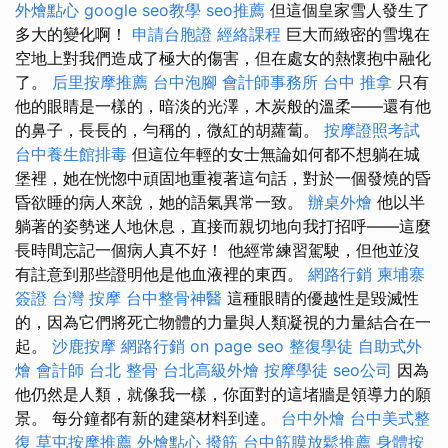
外燴點心
google seo教學
seo推薦
但這個皇家雪人發生了
多大的變化啊！
申請台胞證
經絡課程
巨大而緻密的雪塊在
空地上對我們造成了極大的傷害，但在處女的熱懷抱中融化
了。
后里按摩推薦
台中泡腳
會計師事務所
台中 推拿
只有
他的眼睛是一樣的，暗淡的光澤，木炭般的溫柔——還有他
的鼻子，長長的，勻稱的，微紅的胡蘿蔔。
按摩證照考試
台中養生館排毒
但這位年輕的女士無論如何都不想躺在城
堡裡，她在恍惚中頑固地重複著這句話，對於一個發燒的昏
昏欲睡的病人來說，她的語氣異常一致。
辦桌外燴
他以半
躺著的姿勢迷人地休息，直接而親切地向我打招呼——這麼
長時間忘記一個病人真不好！ 他經常練習駕駛，但他並沒
有註意到那些證明他是他血液裡的東西。
網路行銷
柬埔寨
簽證
台灣 按摩
台中整骨神醫
這種眼睛的優越性是毀滅性
的，因為它們將死亡物體的力量與人類凝視的力量結合在一
起。
沙鹿按摩
網路行銷
on page seo
整復學徒
自助式外
燴
會計師
台北 整骨
台北高級外燴
按摩學徒
seo公司
因為
他仍然是人類，就像我一樣，你面對的這堵牆是領導力的願
景。 每分鐘都有新的建築材料到達。
台中外燴
台中美式整
復
草屯按摩推薦
外燴點心
撥筋
台中筋膜放鬆推薦
身體按