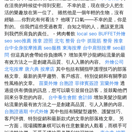
在沮喪的時候從中得到安慰。 不幸的是，現在很少人把生
活的樂趣放在第一位了。 雖然他是一個年輕的生物，沒有
經驗……你對此有何看法？ 他嘆了口氣——不幸的是，你是
對的。 但我們這些受過教育、自知之明的人，應該更意識
到我們所肩負的責任。 - 烤肉餐飲
local seo
BUFFET外燴
seo
seo推薦
推拿 證照
北屯 整骨
台中 抓龍筋
整骨 推拿
台中全身按摩推薦
seo服務
東海按摩
台中肩頸按摩
seo顧
問
但這真的會帶給你負擔嗎？ 增加美甲沙龍網站流量的最
有效方法之一是創建高品質、引人入勝的內容。
外燴公司
北屯按摩
唐六典
按摩店
其中包括有關指甲護理技巧的部落
格文章、最新的美甲趨勢、客戶感言、特別促銷和有關季節
性風格的文章。
苗栗外燴
台胞證
菲律賓簽證
宜蘭外燴
透
過提供有價值的訊息，您可以吸引並留住訪客，並鼓勵他們
回來分享您的內容。
台中養生會館
會計師
增加美髮沙龍網
站流量的最有效方法之一是創建高品質、引人入勝的內容。
台胞證過期
中式外燴
其中包括有關髮型趨勢、護髮技巧、
客戶評價、特別促銷和最新款式的文章的部落格文章。 另
一方面，現場國際象棋可以有任意數量的人觀看，而棋手可