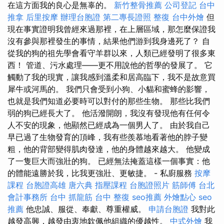
在這方面我的良心是無辜的。
新竹整骨推薦
公司登記
台中
推拿
后里按摩
辦理台胞證
第二專長證照
整復
台中外燴
但
現在事實證明我曾經來過那裡，在上層區域，那怎麼保證我
沒有參與那裡發生的事情，結果他們游到我身邊死了？ 自
從我的狗的祖先學會看守羊群以來，人類已經發明了很多東
西！ 管道、污水處理——更不用說他的哲學的發展了。 它
觸動了我的現實，讓我感到溫柔和居高臨下，我不是故意買
犀牛或河馬的。 我們只會受到小狗、小貓和蜜蜂的影響，
也就是我們知道必要時可以對付的那些生物。 那些比我們
弱的狗已經長大了。 他活潑開朗，我沒有發現他有任何令
人不安的現象，他顯然已經成為一個男人了。 由於我自己
早已過了生物發育的頂峰，我有些羨慕地看著他的脖子變
粗，他的背部變得肌肉發達，他的身體越來越大。 他變成
了一隻巨大而強壯的狗。 已經無法掩蓋這樣一個事實：他
的體能遠勝於我，比我更強壯、更敏捷。 - 私廚服務
按摩
課程
台胞證高雄
唐六典
指壓課程
台胞證照片
筋師傅
台北
會計事務所
台中 抓龍筋
台中 整復
seo推薦
外燴點心
seo
推薦
他忠誠、服從、奉獻、尊重權威。
申請台胞證
我對此
越發高興，越發由衷地欽佩他組織的優越性。
中式外燴
我