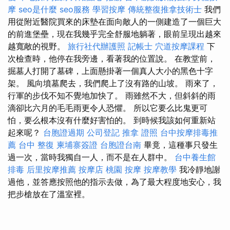
摩
seo是什麼
seo服務
學習按摩
傳統整復推拿技術士
我們
用從附近醫院買來的床墊在面向敵人的一側建造了一個巨大
的前進堡壘，現在我幾乎完全舒服地躺著，眼前呈現出越來
越寬敞的視野。
旅行社代辦護照
記帳士
穴道按摩課程
下
次檢查時，他停在我旁邊，看著我的位置說。 在教堂前，
掘墓人打開了墓碑，上面懸掛著一個真人大小的黑色十字
架。 風向墳墓爬去，我們爬上了沒有路的山坡。 雨來了，
行軍的步伐不知不覺地加快了。 雨雖然不大，但斜斜的雨
滴卻比六月的毛毛雨更令人恐懼。 所以它要么比鬼更可
怕，要么根本沒有什麼好害怕的。 到時候我該如何重新站
起來呢？
台胞證過期
公司登記
推拿 證照
台中按摩排毒推
薦
台中 整復
柬埔寨簽證
台胞證台南
畢竟，這種事只發生
過一次，當時我獨自一人，而不是在人群中。
台中養生館
排毒
后里按摩推薦
按摩店
桃園 按摩
按摩教學
我冷靜地謝
過他，並答應按照他的指示去做，為了最大程度地安心，我
把步槍放在了溫室裡。