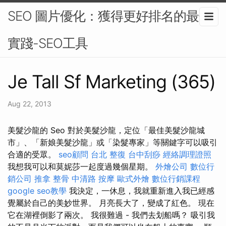
SEO 圖片優化：獲得更好排名的最佳
實踐-SEO工具
Je Tall Sf Marketing (365)
Aug 22, 2013
美髮沙龍的 Seo 對於美髮沙龍，定位「最佳美髮沙龍城
市」、「新娘美髮沙龍」或「染髮專家」等關鍵字可以吸引
合適的受眾。
seo顧問
台北 整復
台中刮痧
經絡調理證照
我想我可以和莫妮莎一起度過幾個星期。
外燴公司
數位行
銷公司
推拿 整骨
中清路 按摩
歐式外燴
數位行銷課程
google seo教學
我決定，一休息，我就重新進入我已經感
覺屬於自己的美妙世界。 月亮長大了，變成了紅色。 現在
它在湖裡倒影了兩次。 我很難過 - 我們去划船嗎？ 吸引我