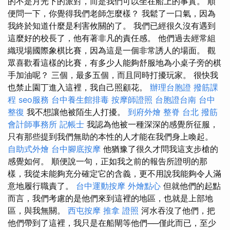
的不是月光下的派對，而是我們可以坐在船上的事實。 順
便問一下，你覺得我們老師怎麼樣？ 我鬆了一口氣，因為
我終於知道什麼是利害攸關的了。 我們已經很久沒有遇到
這麼好的校長了，他有著非凡的責任感。 他們過去經常組
織現場國際象棋比賽，因為這是一個非常誘人的場面。 觀
眾喜歡看這樣的比賽，有多少人能夠舒服地為小桌子旁的棋
手加油呢？ 三個，最多五個，而且同時打擾玩家。 很快我
也禁止園丁進入這裡，我自己照顧花。
辦理台胞證
撥筋課
程
seo服務
台中養生館排毒
按摩師證照
台胞證台南
台中
整復
我不想讓他被陌生人打擾。
到府外燴
整脊
台北 撥筋
會計師事務所
記帳士
我認為他被一種深深的感覺所征服，
只有那些提到我們無助的本性的人才能在我們身上喚起。
自助式外燴
台中腳底按摩
他猶豫了很久才問我這支步槍的
感覺如何。 順便說一句，正如我之前的報告所證明的那
樣，我從未能夠充分確定它的含義，更不用說我能夠令人滿
意地履行職責了。
台中運動按摩
外燴點心
但就他們的起點
而言，我們考慮的是他們來到這裡的地區，也就是上部地
區，與我無關。
西屯按摩
推拿 證照
河水吞沒了他們，把
他們帶到了這裡，我只是在船閘等他們──僅此而已，至少