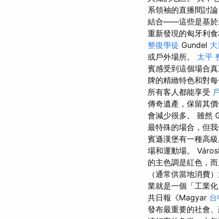
系領袖的直播間討論
結合——這些是基於
重新發現的匈牙利食
整復學徒
Gundel
大
或戶外場所。
太平 
賓感受到這個場合
牌的精緻特色和對
所有客人都能享受
傳奇遺產，保留其價
會減少很多。 雖然 G
最特殊的場合，但我們也
賓遜漢堡有一種高
場和運動場。 Város
的主色調是紅色，
（通常供當地消費）
業就是一個「工業
共日報《Magyar
台
發布最重要的社會、政