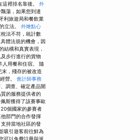
在這裡排名靠後。
外
中飄蕩，如果您到達
。 匈牙利旅遊局和餐飲業
型的立法。
外燴點心
值稅法不符，統計數
具體法規的機會，因
的結構和真實表現，
以及步行進行的貨物
人用餐和住宿。 隨
紀末，殘存的被改造
旁經營。
會計師事務
賽、調查、確定產品開
品質的服務提供者的
達佩斯獲得了該賽事歐
來自20個國家的參賽者
其他部門的合作發揮
，支持當地社區的發
並吸引遊客前往鮮為
，您可以免費註冊與派