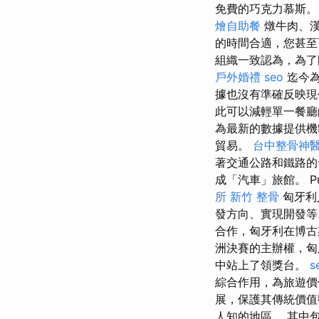
免費的巧克力慕斯
燴自助餐
燉牛肉、漢
的時間合適，您甚
組織一致認為，為了
戶外婚禮
seo
迄今為
據也沒有準確反映現
此可以減輕單一餐
為最新的數據提供機
貿易。
台中整骨神
著交通公路和鐵路的
成「汽車」旅館。 Pu
所
新竹 整骨
匈牙利
發方向、實現開發
合作，匈牙利在博
洲決賽的主辦權，匈牙
中站上了領獎台。
s
綜合作用，為旅遊價
展，保護其傳統價值
人知的地區。 其中