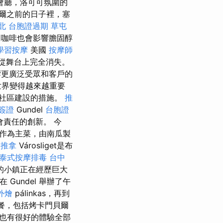
會廳，洛可可氛圍的
爾之前的日子裡，塞
北
台胞證過期
草屯
咖啡也會影響膽固醇
學習按摩
美國
按摩師
易從舞台上完全消失。
響更廣泛受眾和客戶的
世界變得越來越重要
社區建設的措施。
推
簽證
Gundel
台胞證
責任的創新。 今
作為主菜，由南瓜製
 推拿
Városliget是布
泰式按摩排毒
台中
的小鎮正在經歷巨大
Gundel 舉辦了午
外燴
pálinkas，再到
餐，包括烤卡門貝爾
也有很好的體驗全部