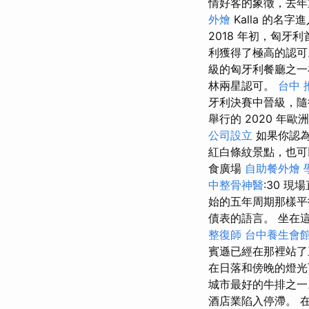
情好客的象徵，去年重
外燴
Kalla 的
2018 年初，匈
利獲得了極高的認
級的匈牙利餐廳之一
林兩星認可。
台中 
牙利決賽中晉級，隨
舉行的 2020 年
公司設立
如果你認為
紅白條紋景點，也可以
食廣場
自助餐外燴
中整骨神醫
:30 
始的五年周期那樣
債表的語言。 坐在
整復師
台中養生會
賓遜已經在那裡站
在日落和傍晚的燈光
城市最好的牛排之一
酒店業陷入停滯。 