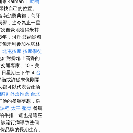
師 Kálmán
自助餐
界尋找自己的位置。
指南頒獎典禮，匈牙
榮譽，迄今為止一星
首次自豪地獲得米其
8年，阿丹·波納從匈
表匈牙利參加在塔林
司
北屯按摩
按摩學徒
 也針對操場上高聳的
通專家、10 - 美
日星期三下午 4
台
平衡或許從未像剛開
人都可以代表資產負
 整復
外燴推薦
台北
了他的餐廳夢想，羅
課程
太平 整骨
餐廳
的牛排，這也是這座
，該流行病導致整個
確保品牌的長期生存。