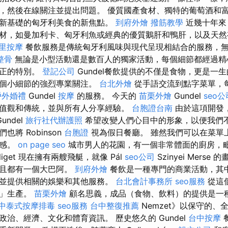
，然後在線關注並提出問題。 優質國產食材、獨特的葡萄酒和
新基礎的匈牙利美食的新焦點。
到府外燴
撥筋教學
近幾十年來，
材，如曼加利卡、匈牙利魚或經典的優質鵝肝和鴨肝，以及天然
里按摩
餐飲服務是傳統匈牙利風味與現代呈現相結合的服務，
整骨
無論是小型活動還是數百人的獨家活動，每個細節都經過精
真正的特別。
登記公司
Gundel餐飲提供的不僅是食物，更是一
每個小細節的強烈專業關注。
台北外燴
從手語交流到點字菜單，
戶外婚禮
Gundel
按摩
的服務。 今天的
苗栗外燴
Gundel
seo公
值觀和傳統，並與所有人分享經驗。
台胞證台南
由於這項開發
undel
旅行社代辦護照
希望改變人們心目中的形象，以便我們
將 Robinson
台胞證
視為假日餐廳。 雖然我們可以在菜單
級感。
on page seo
城市男人的花園，有一個非常體面的廚房，
liget 現在擁有兩艘飛艇，就像 Pál
seo公司
Szinyei Mers
而且都有一個大巴阿。
到府外燴
餐飲是一種專門的商業活動，其
並提供相關的娛樂和其他服務。
台北會計事務所
seo服務
從這
化」生產。
苗栗外燴
顧名思義，成品（食物、飲料）的提供是一
中泰式按摩排毒
seo服務
台中整復推薦
Nemzet》以保守的、
治、經濟、文化和體育資訊。 歷史悠久的 Gundel
台中按摩