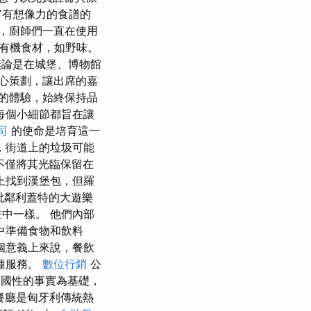
富有想像力的食譜的
廚師們一直​​在使用
有機食材，如野味。
無論是在城堡、博物館
心策劃，讓出席的嘉
生的體驗，始終保持品
每個小細節都旨在讓
司
的使命是培育這一
，街道上的垃圾可能
不僅將其光臨保留在
上找到漢堡包，但羅
毗鄰利蓋特的大遊樂
e 的畫中一樣。 他們內部
中準備食物和飲料
個意義上來說，餐飲
種服務。
數位行銷
公
全國性的事實為基礎，
餐廳是匈牙利傳統熱