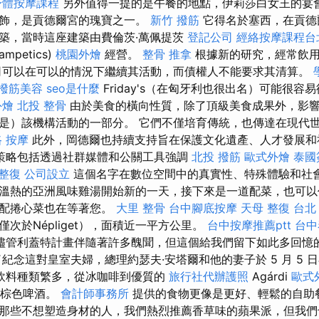
身體按摩課程
另外值得一提的是午餐的地點，伊莉莎白女王的宴
裝飾，是貢德爾宮的瑰寶之一。
新竹 撥筋
它得名於塞西，在貢德
築，當時這座建築由費倫茨·萬佩提茨
登記公司
經絡按摩課程台
ampetics)
桃園外燴
經營。
整骨 推拿
根據新的研究，經常飲用
司可以在可以的情況下繼續其活動，而債權人不能要求其清算。
撥筋美容
seo是什麼
Friday's（在匈牙利也很出名）可能很容
外燴
北投 整骨
由於美食的橫向性質，除了頂級美食成果外，影
是）該機構活動的一部分。 它們不僅培育傳統，也傳達在現代
 按摩
此外，岡德爾也持續支持旨在保護文化遺產、人才發展和
策略包括透過社群媒體和公關工具強調
北投 撥筋
歐式外燴
泰國
 整復
公司設立
這個名字在數位空間中的真實性、特殊體驗和社會
溫熱的亞洲風味雞湯開始新的一天，接下來是一道配菜，也可以
牛配捲心菜也在等著您。
大里 整骨
台中腳底按摩
天母 整復
台北
次於Népliget），面積近一平方公里。
台中按摩推薦ptt
台中
儘管利蓋特計畫伴隨著許多醜聞，但這個給我們留下如此多回憶
紀念這對皇室夫婦，總理約瑟夫·安塔爾和他的妻子於 5 月 5 日在 
飲料種類繁多，從冰咖啡到優質的
旅行社代辦護照
Agárdi
歐式
利時棕色啤酒。
會計師事務所
提供的食物更像是更好、輕鬆的自助
那些不想塑造身材的人，我們熱烈推薦香草味的蘋果派，但我們