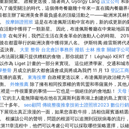
新開業。 政權更迭後，隨著商人 György Láng
設立公司
和廚
名字進入了備受關注的時代，這個傳奇餐廳幾十年來一直在國內餐廳
牙利首都主辦了歐洲美食界最負盛名的頂級活動之一——歐洲米其林
可。
按摩師證照班
這是在布達佩斯活動中宣布的，新的或更新的
在活動中獲得了一顆新星。 因此，布達佩斯餐廳在中東歐地區
推拿
在匈牙利，我們正生活在美食革命的激動人心的時期。 201
後在都靈舉行的歐洲決賽中獲得第八名。 伊斯特萬·維雷斯將代
歐洲盃決賽。
大里 整骨
台北會計事務所
撥筋
士林 推拿
關鍵字公
布法羅比爾只提供糟糕的食物，那你就錯了！ Léghajó KERT
作為 Liget 計畫的一部分來實現。 這位經濟學家、交通和城市交
學整骨
月成立的新大都會議會成員將成為我們 11 月 13
登記工商
現場直播的嘉賓。
東海按摩
自政權更迭以來，布達佩斯的政治權力
平衡。
外燴推薦
除了擁有相同投票權的青民盟和蒂薩黨外，其他
這裡是一件很重要的事情——它也是一個絕佳的約會地點！
天母
館
它的主人毫無障礙地在他在瓦羅斯利蓋蒂湖上創建的島上實現
了三十多年。
seo顧問
傳統整復推拿技術士證照班2023
數位行銷
下展現出真正浪漫的一面，如果您喜歡牛排，請相信羅賓遜精選
。 根據該公司的聲明，問題的根源可以追溯到冠狀病毒的流行
在第11章流程中，他們可以考慮公司可以採取哪些策略選擇，以