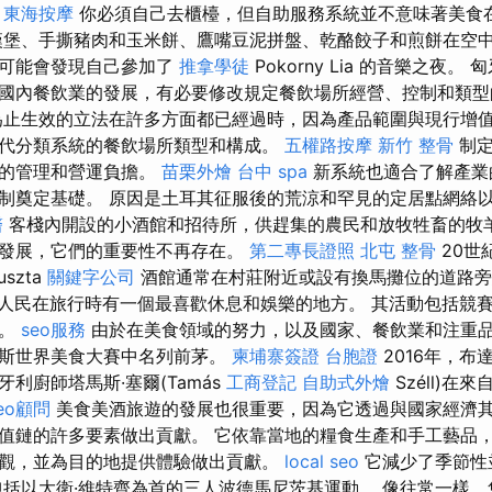
。
東海按摩
你必須自己去櫃檯，但自助服務系統並不意味著美食
堡、手撕豬肉和玉米餅、鷹嘴豆泥拼盤、乾酪餃子和煎餅在空
至可能會發現自己參加了
推拿學徒
Pokorny Lia 的音樂之夜
國內餐飲業的發展，有必要修改規定餐飲場所經營、控制和類
止生效的立法在許多方面都已經過時，因為產品範圍與現行增
代分類系統的餐飲場所類型和構成。
五權路按摩
新竹 整骨
制定
廳的管理和營運負擔。
苗栗外燴
台中 spa
新系統也適合了解產業
制奠定基礎。 原因是土耳其征服後的荒涼和罕見的定居點網絡
醫
客棧內開設的小酒館和招待所，供趕集的農民和放牧牲畜的牧羊
發展，它們的重要性不再存在。
第二專長證照
北屯 整骨
20世
szta
關鍵字公司
酒館通常在村莊附近或設有換馬攤位的道路
人民在旅行時有一個最喜歡休息和娛樂的地方。 其活動包括競
等。
seo服務
由於在美食領域的努力，以及國家、餐飲業和注重
古斯世界美食大賽中名列前茅。
柬埔寨簽證
台胞證
2016年，布
利廚師塔馬斯·塞爾(Tamás
工商登記
自助式外燴
Széll)在
eo顧問
美食美酒旅遊的發展也很重要，因為它透過與國家經濟
值鏈的許多要素做出貢獻。 它依靠當地的糧食生產和手工藝品
觀，並為目的地提供體驗做出貢獻。
local seo
它減少了季節性
包括以大衛·維特齊為首的三人波德馬尼茨基運動。 像往常一樣