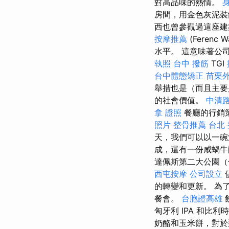
對高品味的熱情。
房間，用金色灰泥
西也曾參觀過這座建
按摩推薦
(Ferenc W
水平。 這意味著公
執照
台中 撥筋
TGI
台中體態矯正
苗栗
舉措也是（而且主要
的社會價值。
中清路
拿 證照
餐廳的行銷
照片
整骨推薦
台北
天，我們可以以一碗
成，還有一份咸蝸
達佩斯第二大公園（僅
西屯按摩
公司設立
的轉變和更新。 為了
餐會。
台胞證高雄
匈牙利 IPA 和比
奶酪和玉米餅，對於