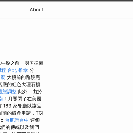
About
慶祝午餐之前，廚房準備
課程
台北 推拿
分
什麼
大樓前的路段完
宮殿的紅色大理石樓
體態調整
此外，由於
南
1 月關閉了在美國
163 家餐廳以該品
前的破產申請，TGI
po
台胞證台中
連鎖
我們的傳統以及我們