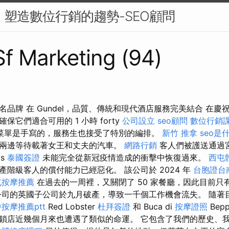
來：塑造數位行銷的趨勢-SEO顧問
 Sf Marketing (94)
品牌 在 Gundel，品質、傳統和現代酒店服務完美結合 在
保它們適合可用的 1 小時 forty
公司設立
seo顧問
數位行銷
菜單是手寫的，服務生也接受了特別的編排。
新竹 推拿
seo是
兩邊等待載著女王和丈夫的汽車。
網路行銷
客人們被護送通過
ys
泰國簽證
未能完全從新冠疫情造成的衝擊中恢復過來。
西屯
階級客人的償付能力已經惡化。 該公司於 2024 年
台胞證台
屯按摩推薦
在過去的一周裡，又關閉了 50 家餐廳，因此目前只有 
公司的英國子公司於九月破產，導致一千個工作機會流失。 隨著目
按摩推薦ptt
Red Lobster
杜拜簽證
和 Buca di
按摩證照
Bep
鎖店近幾個月來也遭遇了類似的命運。 它包含了我們的歷史、