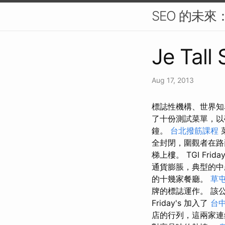
SEO 的未
Je Tall
Aug 17, 2013
標誌性機構、世界知名
了十份測試菜單，以確
鐘。
台北撥筋課程
全封閉，圍觀者在路
梯上樓。 TGI Frida
通貨膨脹，典型的中產
的十幾家餐廳。
草
牌的標誌運作。 該
Friday's 加入了
台中
店的行列，這兩家連