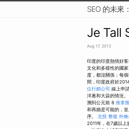
SEO 的未
Je Tall
Aug 17, 2013
印度的印度熱情好客
文化和多樣性的國
度，都沒關係；每
間，印度政府於20
位行銷公司
線上申請
洋蔥和大蒜的情況。
溯到公元前 8
推拿
和再婚是可能的，並
序。
北投 整復
外燴
2011年，在7歲以上