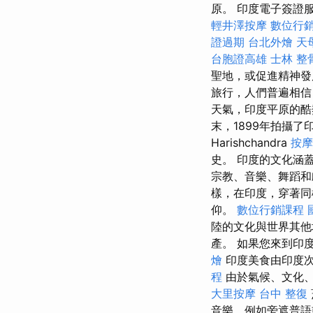
原。 印度電子簽證
輕井澤按摩
數位行
證過期
台北外燴
天
台胞證高雄
士林 整
聖地，或促進精神
旅行，人們普遍相信
天氣，印度平原的酷
末，1899年拍攝
Harishchandra
按摩
史。 印度的文化涵
宗教、音樂、舞蹈和
樣，在印度，穿著
仰。
數位行銷課程
陸的文化與世界其他
產。 如果您來到印
燴
印度美食由印度
程
由於氣候、文化、
大里按摩
台中 整復
音樂，例如旁遮普語