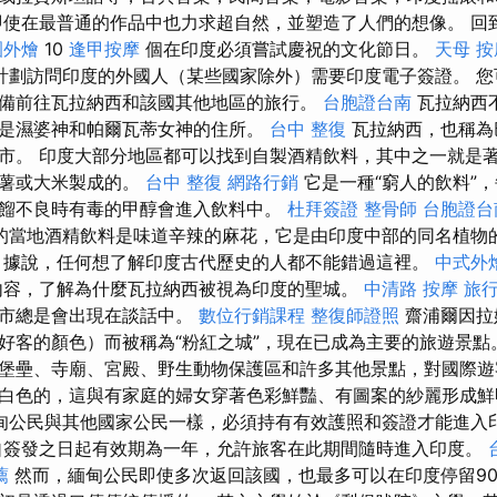
使在最普通的作品中也力求超自然，並塑造了人們的想像。 回
園外燴
10
逢甲按摩
個在印度必須嘗試慶祝的文化節日。
天母 按
計劃訪問印度的外國人（某些國家除外）需要印度電子簽證。 您
備前往瓦拉納西和該國其他地區的旅行。
台胞證台南
瓦拉納西
是濕婆神和帕爾瓦蒂女神的住所。
台中 整復
瓦拉納西，也稱為
市。 印度大部分地區都可以找到自製酒精飲料，其中之一就是
鈴薯或大米製成的。
台中 整復
網路行銷
它是一種“窮人的飲料”
餾不良時有毒的甲醇會進入飲料中。
杜拜簽證
整骨師
台胞證台
的當地酒精飲料是味道辛辣的麻花，它是由印度中部的同名植物
 據說，任何想了解印度古代歷史的人都不能錯過這裡。
中式外
容，了解為什麼瓦拉納西被視為印度的聖城。
中清路 按摩
旅
爾市總是會出現在談話中。
數位行銷課程
整復師證照
齋浦爾因拉
好客的顏色）而被稱為“粉紅之城”，現在已成為主要的旅遊景點
堡壘、寺廟、宮殿、野生動物保護區和許多其他景點，對國際遊
白色的，這與有家庭的婦女穿著色彩鮮豔、有圖案的紗麗形成
甸公民與其他國家公民一樣，必須持有有效護照和簽證才能進入
自簽發之日起有效期為一年，允許旅客在此期間隨時進入印度。
薦
然而，緬甸公民即使多次返回該國，也最多可以在印度停留90