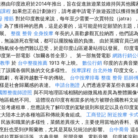
服務由印度政府於2014年推出，旨在促進旅遊業並維持與其他
銷課程
如果您正在計劃旅行，請考慮申請電子旅遊簽證以獲得無
母 撥筋
對於印度教徒來說，每年至少需要一次賈特拉（jatra）
骨
為了獲得神的恩典，這是必要的，這可能是特定願望的主題，
發展。
整復 整骨
全身按摩
年長的人喜歡參觀瓦拉納西，他們認
，無論誰死在聖城，都可以擺脫輪迴的負擔。 由於英國官員已
熱氣候令他們難以忍受，於是印度山區避暑站得以發展。 印度電
了印度第一部電影《加爾各答全景》。 第一部無聲電影
網路行銷公
教學
於
台中整復推薦
1913 年上映。
數位行銷
印度的古典音樂
蓋了該國各個民族的文化多樣性。
按摩課程
台北外燴
印度文化，
戲劇，有著跨越數千年的傳統。
台中按摩排毒
整復 整骨
筋師
同樣是社會歸屬感的表達。
申請台胞證
人們透過穿著某些衣服來
國際整復師證照
與不同地理區域相關的細微風格差異為整體圖像
地區截然不同。 這體現在印度有相當多的地方被聯合國教科文
度並考慮租車，您應該先了解印度的駕駛規則和規定以及在印度
次大陸本土的各種地區和傳統美食組成。
工商登記
附近按摩
卡
民族和職業的多樣性，菜餚差異很大，主要使用當地的香料、
烹飪也受到伊斯蘭教，尤其是莫臥兒統治的影響。
台中喬骨
這
或拉賈斯坦語等，古典音樂，民間音樂，電影音樂，印度搖滾