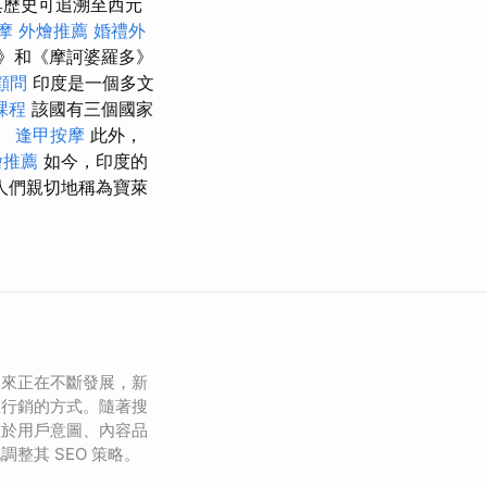
其歷史可追溯至西元
摩
外燴推薦
婚禮外
》和《摩訶婆羅多》
o顧問
印度是一個多文
課程
該國有三個國家
）。
逢甲按摩
此外，
燴推薦
如今，印度的
人們親切地稱為寶萊
未來正在不斷發展，新
位行銷的方式。隨著搜
注於用戶意圖、內容品
整其 SEO 策略。