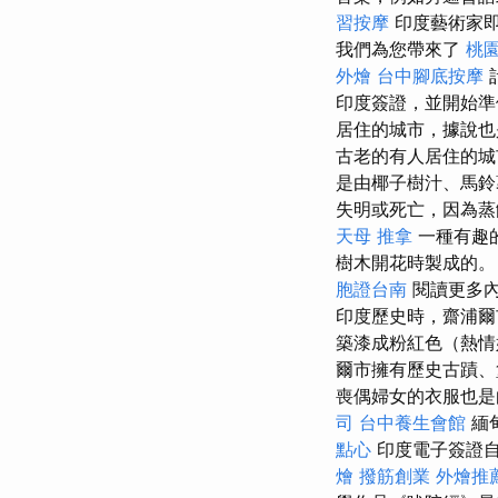
習按摩
印度藝術家即
我們為您帶來了
桃
外燴
台中腳底按摩
印度簽證，並開始準
居住的城市，據說也
古老的有人居住的城
是由椰子樹汁、馬
失明或死亡，因為蒸
天母 推拿
一種有趣
樹木開花時製成的。
胞證台南
閱讀更多內
印度歷史時，齋浦
築漆成粉紅色（熱情
爾市擁有歷史古蹟、
喪偶婦女的衣服也是
司
台中養生會館
緬
點心
印度電子簽證
燴
撥筋創業
外燴推