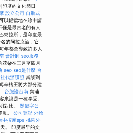
到印度的文化節日，
摩
設立公司
自助式
可以輕鬆地在線申請
不僅是最古老的有人
巴納拉斯，是印度最
著名的阿拉克酒，它
，每年都會導致許多人
南
會計師
seo服務
的花朵在三月至四月
燴
seo
seo是什麼
台
行社代辦護照
當談到
姆辛格王將大部分建
。
台胞證台南
齋浦
客來說是一種享受。
鮮明對比。
關鍵字公
印度。
公司登記
外燴
台中按摩spa
桃園外
天。 印度最早的文