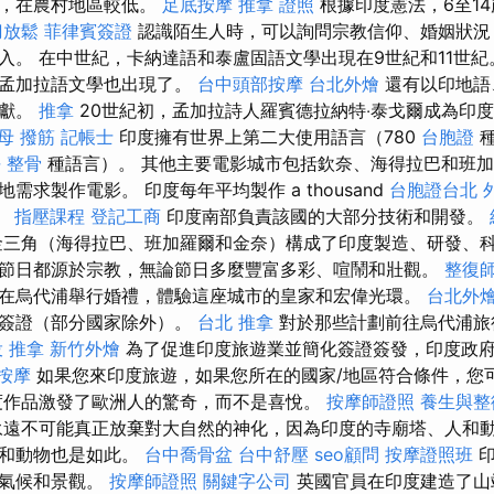
高，在農村地區較低。
足底按摩
推拿 證照
根據印度憲法，6至1
刀放鬆
菲律賓簽證
認識陌生人時，可以詢問宗教信仰、婚姻狀況
入。 在中世紀，卡納達語和泰盧固語文學出現在9世紀和11世
和孟加拉語文學也出現了。
台中頭部按摩
台北外燴
還有以印地語
文獻。
推拿
20世紀初，孟加拉詩人羅賓德拉納特‧泰戈爾成為印
母 撥筋
記帳士
印度擁有世界上第二大使用語言（780
台胞證
種
 整骨
種語言）。 其他主要電影城市包括欽奈、海得拉巴和班
需求製作電影。 印度每年平均製作 a thousand
台胞證台北
。
指壓課程
登記工商
印度南部負責該國的大部分技術和開發。
三角（海得拉巴、班加羅爾和金奈）構成了印度製造、研發、
節日都源於宗教，無論節日多麼豐富多彩、喧鬧和壯觀。
整復
在烏代浦舉行婚禮，體驗這座城市的皇家和宏偉光環。
台北外
效簽證（部分國家除外）。
台北 推拿
對於那些計劃前往烏代浦旅
 推拿
新竹外燴
為了促進印度旅遊業並簡化簽證簽發，印度政
按摩
如果您來印度旅遊，如果您所在的國家/地區符合條件，您
度作品激發了歐洲人的驚奇，而不是喜悅。
按摩師證照
養生與整
遠不可能真正放棄對大自然的神化，因為印度的寺廟塔、人和
木和動物也是如此。
台中喬骨盆
台中舒壓
seo顧問
按摩證照班
印
的氣候和景觀。
按摩師證照
關鍵字公司
英國官員在印度建造了山