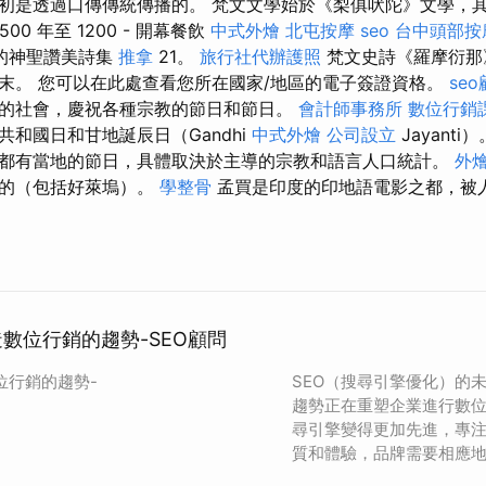
初是透過口傳傳統傳播的。 梵文文學始於《梨俱吠陀》文學，
00 年至 1200 - 開幕餐飲
中式外燴
北屯按摩
seo
台中頭部按
的神聖讚美詩集
推拿
21。
旅行社代辦護照
梵文史詩《羅摩衍那
末。 您可以在此處查看您所在國家/地區的電子簽證資格。
se
的社會，慶祝各種宗教的節日和節日。
會計師事務所
數位行銷
和國日和甘地誕辰日（Gandhi
中式外燴
公司設立
Jayanti
都有當地的節日，具體取決於主導的宗教和語言人口統計。
外
大的（包括好萊塢）。
學整骨
孟買是印度的印地語電影之都，被
造數位行銷的趨勢-SEO顧問
位行銷的趨勢-
SEO（搜尋引擎優化）的
趨勢正在重塑企業進行數
尋引擎變得更加先進，專
質和體驗，品牌需要相應地調