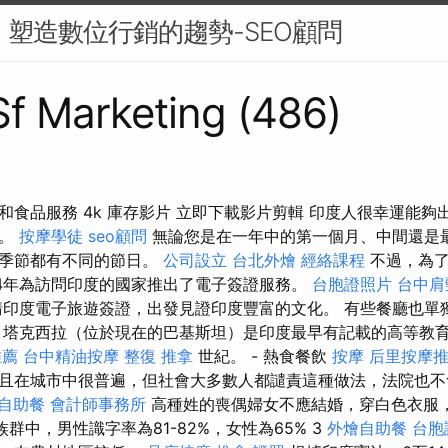
來：塑造數位行銷的趨勢-SEO顧問
 Sf Marketing (486)
和食品服務 4k 庫存影片 立即下載影片剪輯 印度人很幸運能夠
家。
按摩學徒
seo顧問
無論您是在一年中的第一個月、中間還是
個季節都有不同的節日。
公司設立
台北外燴
經絡課程
不過，為了
14年為訪問印度的國家推出了電子簽證服務。
台胞證照片
台中肩
印度電子旅遊簽證，出發見證印度豐富的文化。 有些餐廳也單
 塔克西拉（位​​於現在的巴基斯坦）是印度最早有記載的高等教
推薦
台中精油按摩
整復 推拿
世紀。 - 熱食餐飲
按摩
后里按摩
且在城市中很普遍，但社會大多數人都譴責這種做法，法院也不
自助餐
會計師事務所
高種姓的喪偶婦女不應結婚，穿白色衣服
族群中，男性識字率為81-82%，女性為65% 3
外燴自助餐
台胞