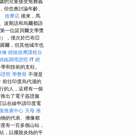
4歲的兒童接受免費義
，但也會討論年齡、
紀。
按摩店
後來，馬
、波斯語和烏爾都語
度第一位諾貝爾文學獎
），僅次於巴布亞
加羅爾，但其他城市也
外燴
經絡按摩課程台
經絡調理證照
IT
經
科學和技術的支柱。
師證照
學整骨
不僅是
燴
前往印度烏代浦的
行的人，這裡有一個
府推出了電子簽證服
可以在線申請印度電
復推廣中心
天母 推
動物的代表、佛像都
度有一百多個山站，
站，以擺脫炎熱的平