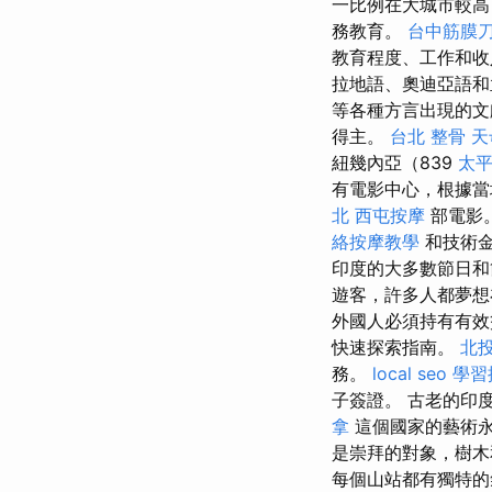
一比例在大城市較
務教育。
台中筋膜
教育程度、工作和收
拉地語、奧迪亞語
等各種方言出現的
得主。
台北 整骨
天
紐幾內亞（839
太平
有電影中心，根據當地
北
西屯按摩
部電影
絡按摩教學
和技術金
印度的大多數節日和
遊客，許多人都夢想
外國人必須持有有
快速探索指南。
北投
務。
local seo
學習
子簽證。 古老的印
拿
這個國家的藝術永
是崇拜的對象，樹
每個山站都有獨特