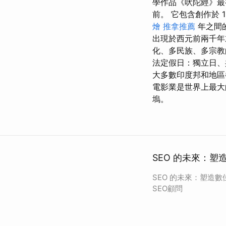
學作品《吠陀經》最
前。 它包含創作於 15
燴
推拿推薦
年之間
出現於西元前兩千年
化、多民族、多宗教
法定假日：獨立日、共
大多數印度邦和地區
電影業是世界上最
塢。
SEO 的未來：塑
SEO 的未來：塑造數
SEO顧問