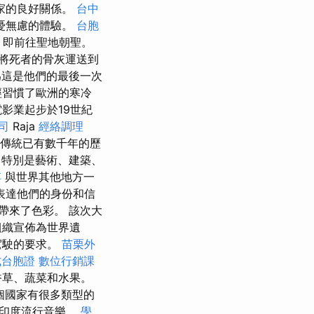
國家的良好關係。
台中
憂無慮的體驗。
台胞
，即前往聖地朝聖。
將死者的骨灰運送到
為這是他們的最後一次
經習慣了歐洲的寒冷
影業起步於19世紀
司
Raja
經絡調理
傳統已有數千年的歷
特別是藝術、建築、
傅
與世界其他地方一
表達他們的身份和信
帶來了色彩。 該次大
組織宣佈為世界遺
駕駛的要求。
苗栗外
式台胞證
數位行銷課
香草、蔬菜和水果。
個國家有很多類型的
和印度流行音樂。
學