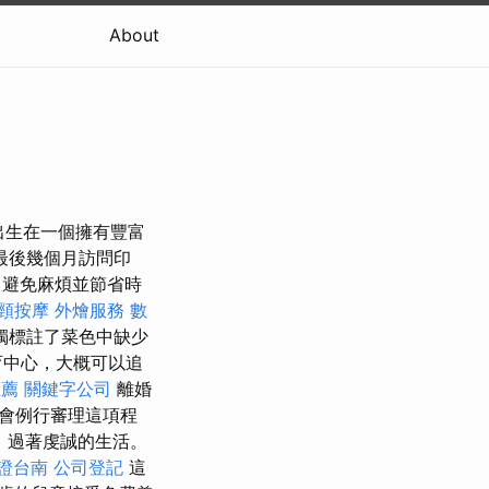
About
出生在一個擁有豐富
最後幾個月訪問印
避免麻煩並節省時
頸按摩
外燴服務
數
獨標註了菜色中缺少
育中心，大概可以追
推薦
關鍵字公司
離婚
會例行審理這項程
，過著虔誠的生活。
證台南
公司登記
這