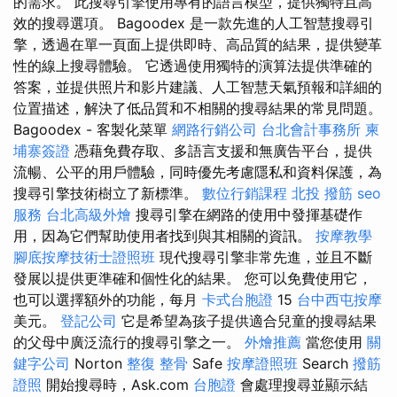
的需求。 此搜尋引擎使用專有的語言模型，提供獨特且高
效的搜尋選項。 Bagoodex 是一款先進的人工智慧搜尋引
擎，透過在單一頁面上提供即時、高品質的結果，提供變革
性的線上搜尋體驗。 它透過使用獨特的演算法提供準確的
答案，並提供照片和影片建議、人工智慧天氣預報和詳細的
位置描述，解決了低品質和不相關的搜尋結果的常見問題。
Bagoodex - 客製化菜單
網路行銷公司
台北會計事務所
柬
埔寨簽證
憑藉免費存取、多語言支援和無廣告平台，提供
流暢、公平的用戶體驗，同時優先考慮隱私和資料保護，為
搜尋引擎技術樹立了新標準。
數位行銷課程
北投 撥筋
seo
服務
台北高級外燴
搜尋引擎在網路的使用中發揮基礎作
用，因為它們幫助使用者找到與其相關的資訊。
按摩教學
腳底按摩技術士證照班
現代搜尋引擎非常先進，並且不斷
發展以提供更準確和個性化的結果。 您可以免費使用它，
也可以選擇額外的功能，每月
卡式台胞證
15
台中西屯按摩
美元。
登記公司
它是希望為孩子提供適合兒童的搜尋結果
的父母中廣泛流行的搜尋引擎之一。
外燴推薦
當您使用
關
鍵字公司
Norton
整復 整骨
Safe
按摩證照班
Search
撥筋
證照
開始搜尋時，Ask.com
台胞證
會處理搜尋並顯示結