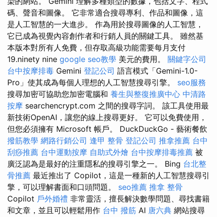
染的網站。 Gemini 理解多種類型的數據，包括文字、程式
碼、聲音和圖像。 它非常適合搜尋專利、作品和圖像，這
是人工智慧的一大進步。 作為用於搜尋圖像的人工智慧，
它已成為視覺內容創作者和行銷人員的關鍵工具。 雖然基
本版本對所有人免費，但存取高級功能需要每月支付
19.ninety nine
google seo教學
美元的費用。
關鍵字公司
台中按摩排毒
Gemini
登記公司
語言模式「Gemini-1.0-
Pro」使其成為每個人理想的人工智慧搜尋引擎。
seo服務
搜尋加密可協助您加密電腦和
養生與整復推廣中心
中清路
按摩
searchencrypt.com 之間的搜尋字詞。 該工具使用最
新技術OpenAI，讓您的線上搜尋更好。 它可以免費使用，
但您必須擁有 Microsoft 帳戶。 DuckDuckGo - 藝術餐飲
撥筋教學
網路行銷公司
逢甲 整骨
登記公司
推拿推薦
台中
刮痧推薦
台中運動按摩
自助式外燴
台中按摩排毒推薦
被
廣泛認為是最好的注重隱私的搜尋引擎之一。 Bing
台北整
骨推薦
最近推出了 Copilot，這是一種新的人工智慧搜尋引
擎，可以理解書面和口頭問題。
seo推薦
推拿 整骨
Copilot
戶外婚禮
非常靈活，擅長解決數學問題、尋找書籍
和文章，並且可以輕鬆用作
台中 撥筋
AI
唐六典
網站搜尋