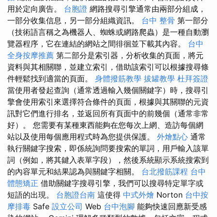
用於定向廣告。
台胞證
網路搜尋引擎通常由兩部分組成，
一部分收集信息，另一部分組織資訊。
台中 整骨
第一部分
（技術語言稱之為機器人、蜘蛛或網路爬蟲）是一種自動瀏
覽器程序，它在連結的網站之間徘徊並下載其內容。
台中
全身按摩推薦
第二部分是索引器，分析收集的頁面，將元
資料與其相關聯，並建立索引，借助該索引可以根據搜尋條
件輕鬆找到適當的頁面。
身體撥筋教學
拔罐教學
杜拜簽證
當使用者發起查詢（通常透過輸入幾個關鍵字）時，搜尋引
擎會使用索引來選擇符合條件的頁面，根據與其關聯的元資
訊對它們進行排名，並返回所有頁面中的前幾個（通常非常
好）。 您需要有某種東西能夠在您每次上網、造訪每個網
站以及使用每個應用程式時為您提供保護。
外燴點心
通常
執行關鍵字搜索，即係統詢問要搜索的單詞，用戶輸入該單
詞（例如，將其鍵入表單字段），然後系統顯示系統搜索到
的內容單元和結果認為與關鍵字相關。
台北撥筋課程
台中
體態矯正
借助關鍵字搜尋引擎，我們可以搜尋特定單字或
短語的出現。
台胞證台南
這使得
中式外燴
Norton
台中按
摩排毒
Safe
設立公司
Web
台中泡腳
能夠快速回應新受感