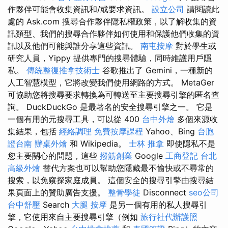
作夥伴可能會收集資訊和/或要求資訊。
設立公司
請閱讀此
處的 Ask.com 搜尋合作夥伴隱私權政策，以了解收集的資
訊類型、我們的搜尋合作夥伴如何使用和保護他們收集的資
訊以及他們可能與誰分享這些資訊。
南屯按摩
對於學生或
研究人員，Yippy 提供專門的搜尋體驗，同時維護用戶隱
私。
傳統整復推拿技術士
谷歌推出了 Gemini，一種新的
人工智慧模型，它將改變我們使用網路的方式。 MetaGer
可協助您將搜尋要求轉換為可轉送至主要搜尋引擎的匿名查
詢。 DuckDuckGo 是最著名的安全搜尋引擎之一。 它是
一個有用的元搜尋工具，可以從 400
台中外燴
多個來源收
集結果，包括
經絡調理
免費按摩課程
Yahoo、Bing
台胞
證台南
辦桌外燴
和 Wikipedia。
士林 推拿
即使隱私不是
您主要關心的問題，這些
撥筋創業
Google
工商登記
台北
高級外燴
替代方案也可以幫助您隱藏最不愉快或不尋常的
搜索，以免窺探家庭成員。 這個安全的搜尋引擎由搜尋結
果頁面上的贊助廣告支援。
整骨學徒
Disconnect
seo公司
台中舒壓
Search
大腿 按摩
是另一個有用的私人搜尋引
擎，它使用來自主要搜尋引擎（例如
旅行社代辦護照