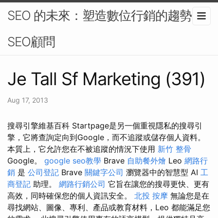
SEO 的未來：塑造數位行銷的趨勢-
SEO顧問
Je Tall Sf Marketing (391)
Aug 17, 2013
搜尋引擎維基百科 Startpage是另一個重視隱私的搜尋引
擎，它將查詢定向到Google，而不追蹤或儲存個人資料。
本質上，它允許您在不被追蹤的情況下使用
新竹 整骨
Google。
google seo教學
Brave
自助餐外燴
Leo
網路行
銷
是
公司登記
Brave
關鍵字公司
瀏覽器中的智慧型 AI
工
商登記
助理。
網路行銷公司
它旨在讓您的搜尋更快、更有
高效，同時確保您的個人資訊安全。
北投 按摩
無論您是在
尋找網站、圖像、專利、產品或教育材料，Leo 都能滿足您