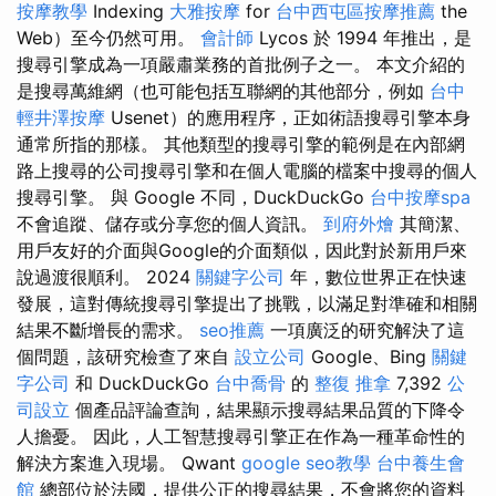
按摩教學
Indexing
大雅按摩
for
台中西屯區按摩推薦
the
Web）至今仍然可用。
會計師
Lycos 於 1994 年推出，是
搜尋引擎成為一項嚴肅業務的首批例子之一。 本文介紹的
是搜尋萬維網（也可能包括互聯網的其他部分，例如
台中
輕井澤按摩
Usenet）的應用程序，正如術語搜尋引擎本身
通常所指的那樣。 其他類型的搜尋引擎的範例是在內部網
路上搜尋的公司搜尋引擎和在個人電腦的檔案中搜尋的個人
搜尋引擎。 與 Google 不同，DuckDuckGo
台中按摩spa
不會追蹤、儲存或分享您的個人資訊。
到府外燴
其簡潔、
用戶友好的介面與Google的介面類似，因此對於新用戶來
說過渡很順利。 2024
關鍵字公司
年，數位世界正在快速
發展，這對傳統搜尋引擎提出了挑戰，以滿足對準確和相關
結果不斷增長的需求。
seo推薦
一項廣泛的研究解決了這
個問題，該研究檢查了來自
設立公司
Google、Bing
關鍵
字公司
和 DuckDuckGo
台中喬骨
的
整復 推拿
7,392
公
司設立
個產品評論查詢，結果顯示搜尋結果品質的下降令
人擔憂。 因此，人工智慧搜尋引擎正在作為一種革命性的
解決方案進入現場。 Qwant
google seo教學
台中養生會
館
總部位於法國，提供公正的搜尋結果，不會將您的資料