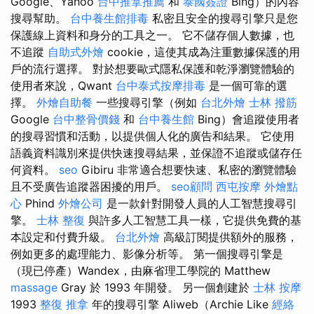
Google、Yahoo
台中推拿推薦
和
泰國簽證
Bing）的內容
搜尋幫助。
台中養生館排毒
私密且安全的搜尋引擎只是您
保護線上資料和身分的工具之一。 它不儲存個人數據，也
不追蹤
自助式外燴
cookie，這使其成為注重數據保護的用
戶的流行選擇。 對於想要歐式隱私保護和乾淨瀏覽體驗的
使用者來說，Qwant
台中泰式按摩排毒
是一個可靠的選
擇。
外燴自助餐
一些搜尋引擎（例如
台北外燴
士林 撥筋
Google
台中整骨價錢
和
台中養生館
Bing）會追蹤使用者
的搜尋習慣和活動，以提供個人化的廣告和結果。 它使用
語義資料識別來提供快速搜尋結果，並保證不追蹤或儲存任
何資料。
seo
Gibiru 非常適合想要快速、私密的瀏覽體驗
且不受廣告追蹤器困擾的用戶。
seo顧問
西屯按摩
外燴點
心
Phind
外燴公司
是一款針對開發人員的人工智慧搜尋引
擎。
士林 整復
與許多人工智慧工具一樣，它提供免費的基
本設定和付費升級。
台北外燴
高級訂閱提供額外的服務，
例如更多的處理能力、影像分析等。 第一個搜尋引擎是
（現已停產）Wandex，由麻省理工學院的 Matthew
massage
Gray 於 1993 年開發。 另一個創建於
士林 按摩
1993
整復 推拿
年的搜尋引擎 Aliweb（Archie Like
經絡