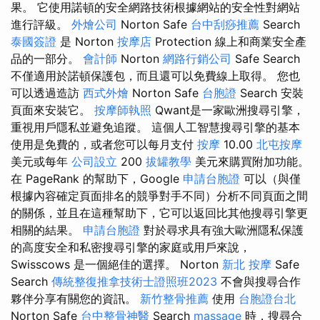
果。 它使用諾頓的安全網路技術根據網站的安全性對網站
進行評級。
外燴公司
Norton Safe
台中刮痧推薦
Search
泰國簽證
是 Norton
按摩店
Protection 線上和商業安全產
品的一部分。
會計師
Norton
網路行銷公司
Safe Search
不僅適用於諾頓保護包，而且還可以免費線上取得。 您也
可以透過造訪
西式外燴
Norton Safe
台胞證
Search 安裝
頁面來安裝它。
按摩師執照
Qwant是一家歐洲搜尋引擎，
重視用戶隱私並避免追蹤。 這個人工智慧搜尋引擎的基本
使用是免費的，或者您可以每月支付
按摩
10.00
北屯按摩
美元或每年
公司設立
200
拔罐教學
美元來購買附加功能。
在 PageRank 的幫助下，Google
申請台胞證
可以（與僅
根據內容確定頁面排名的競爭對手不同）分析不同頁面之間
的關係，並且在這種幫助下，它可以返回比其他搜尋引擎更
相關的結果。
申請台胞證
對於尋求具有強大歐洲隱私保護
的高度安全和私密搜尋引擎的家庭或用戶來說，
Swisscows 是一個絕佳的選擇。 Norton
新北 按摩
Safe
Search
傳統整復推拿技術士證照班2023
不會與搜尋合作
夥伴分享有關您的資訊。
新竹整骨推薦
使用
台胞證台北
Norton Safe
台中整骨神醫
Search
massage
時，搜尋合