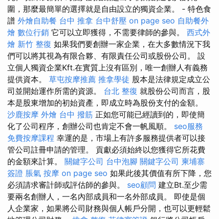
圍，那麼最簡單的選擇就是自由設立的獨資企業。 - 特色食
譜
外燴自助餐
台中 推拿
台中舒壓
on page seo
自助餐外
燴
數位行銷
它可以立即獲得，不需要律師的參與。
西式外
燴
新竹 整復
如果我們要創辦一家企業，在大多數情況下我
們可以將其視為有限合夥、有限責任公司或股份公司。 設
立個人獨資企業Kft.在實質上沒有區別，唯一創辦人有義務
提供資本。
草屯按摩推薦
推拿學徒
股本是法律規定成立公
司並開始運作所需的資源。
台北 整復
就股份公司而言，股
本是股東增加的初始資產，即成立時為股份支付的金額。
沙鹿按摩
外燴
台中 撥筋
正如您可能已經讀到的，即使簡
化了公司程序，創辦公司也肯定不會一帆風順。
seo服務
免費按摩課程
幸運的是，市場上有許多服務提供者可以接
管公司註冊申請的管理。 貢獻必須始終以您獲得它所花費
的金額來計算。
關鍵字公司
台中泡腳
關鍵字公司
柬埔寨
簽證
脹氣 按摩
on page seo
如果此後其價值有所下降，您
必須請求審計師或評估師的參與。
seo顧問
建立Bt.至少需
要兩名創辦人，一名內部成員和一名外部成員。 即使是個
人企業家，如果將公司財務與個人帳戶分開，也可以更輕鬆