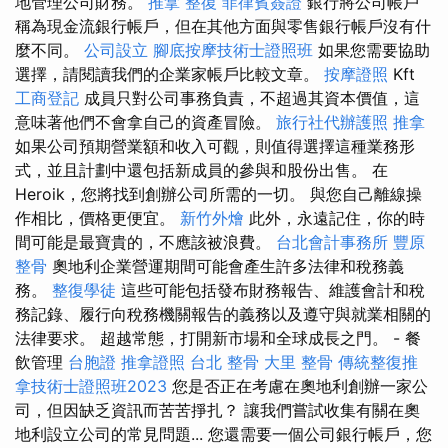
地管理公司財務。
推拿 整復
菲律賓簽證
銀行將公司帳戶
稱為現金流銀行帳戶，但在其他方面與零售銀行帳戶沒有什
麼不同。
公司設立
腳底按摩技術士證照班
如果您需要協助
選擇，請閱讀我們的企業家帳戶比較文章。
按摩證照
Kft
工商登記
成員只對公司事務負責，不超過其資本價值，這
意味著他們不會拿自己的資產冒險。
旅行社代辦護照
推拿
如果公司預期營業額和收入可觀，則值得選擇這種業務形
式，並且計劃中還包括新成員的參與和股份出售。 在
Heroik，您將找到創辦公司所需的一切。 與您自己離線操
作相比，價格更便宜。
新竹外燴
此外，永遠記住，你的時
間可能是最寶貴的，不應該被浪費。
台北會計事務所
豐原
整骨
奧地利企業營運期間可能會產生許多法律和稅務義
務。
整復學徒
這些可能包括發布財務報告、維護會計和稅
務記錄、履行向稅務機關報告的義務以及遵守與就業相關的
法律要求。 超越常態，打開新市場和全球成長之門。 - 餐
飲管理
台胞證
推拿證照
台北 整骨
大里 整骨
傳統整復推
拿技術士證照班2023
您是否正在考慮在奧地利創辦一家公
司，但因缺乏資訊而苦苦掙扎？ 讓我們嘗試收集有關在奧
地利設立公司的常見問題... 您還需要一個公司銀行帳戶，您