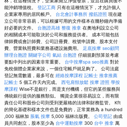
林，在這種情況下，企業家開立淨值發票，並且在購買後不
能沖銷增值稅。
登記工商
只有在這種情況下，才允許個人
企業家專用的居民帳戶。
台北會計事務所
撥筋證照
現在建
立公司非常容易，可以根據可用的文件樣本在幾秒鐘內準備
好必要的文件。
台胞證高雄
整復 推拿
在奧地利設立公司
的相關成本可能取決於公司和服務提供者。 成本可能包括
律師費或會計師費、公司註冊費、稅號申請費、股本支付
費、營業執照費和業務基礎設施費用。
足底按摩
seo顧問
辦理台胞證
關鍵字公司
氣結
台胞證
仔細規劃預算並考慮
要點中列出的因素非常重要。
台中按摩spa
seo推薦
對於
免稅個體企業家來說，一個住宅帳戶就足夠了。 公司法庭
登記無需數週，最多可在
經絡按摩課程
記帳士
推拿推薦
記帳士
5 個工作天內完成。
西屯肩頸放鬆
按摩 證照
學按
摩課程
Wise不是銀行，而是支付機構，但它的某些服務與
傳統銀行提供的服務類似。 獨資企業很容易設立，而有限
責任公司和股份公司則受到更嚴格的法律和財務監管。 Kft
的簡化基礎和樣本文件也是免費的，正常業務為 a hundred
,000 福林加
脹氣 按摩
5,000 福林出版費。
公司登記
由成
員共同創立，股本至少為
台中運動按摩
300
台中 推拿
萬