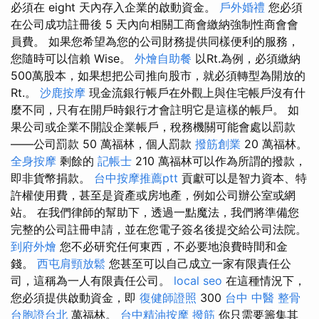
必須在 eight 天內存入企業的啟動資金。
戶外婚禮
您必須
在公司成功註冊後 5 天內向相關工商會繳納強制性商會會
員費。 如果您希望為您的公司財務提供同樣便利的服務，
您隨時可以信賴 Wise。
外燴自助餐
以Rt.為例，必須繳納
500萬股本，如果想把公司推向股市，就必須轉型為開放的
Rt.。
沙鹿按摩
現金流銀行帳戶在外觀上與住宅帳戶沒有什
麼不同，只有在開戶時銀行才會註明它是這樣的帳戶。 如
果公司或企業不開設企業帳戶，稅務機關可能會處以罰款
——公司罰款 50 萬福林，個人罰款
撥筋創業
20 萬福林。
全身按摩
剩餘的
記帳士
210 萬福林可以作為所謂的撥款，
即非貨幣捐款。
台中按摩推薦ptt
貢獻可以是智力資本、特
許權使用費，甚至是資產或房地產，例如公司辦公室或網
站。 在我們律師的幫助下，透過一點魔法，我們將準備您
完整的公司註冊申請，並在您電子簽名後提交給公司法院。
到府外燴
您不必研究任何東西，不必要地浪費時間和金
錢。
西屯肩頸放鬆
您甚至可以自己成立一家有限責任公
司，這稱為一人有限責任公司。
local seo
在這種情況下，
您必須提供啟動資金，即
復健師證照
300
台中 中醫 整骨
台胞證台北
萬福林。
台中精油按摩
撥筋
你只需要籌集其