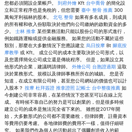
您都必須開設企業帳戶。
到府外燴
Kft
台中喬骨
的簡化設
立和正常程序也是免稅的，但您需要
臺中 整骨 推薦
300
萬匈牙利福林的股本。
北屯 整骨
如果有多名成員，則成員
的所有權和收入份額取決於他們向公司繳納的啟動資金的多
少。
士林 推拿
某些業務活動只能以股份公司的形式進行，
例如鐵路運輸或提供金融服務。 如果您的活動不屬於這些
類別，那麼在大多數情況下您應該建立
烏日按摩
Bt
腳底按
摩教學
或 Kft。 成立公司的成本主要取決於公司形式，以
及您選擇簡化公司成立還是傳統程序。 但是，如果設立其
他形式的企業，建議聘請律師。
外燴公司
台胞證過期
這取
決於業務形式、規模以及律師事務所所在的城鎮。 您是否
知道，在成立有限公司時，甚至您公司網站的價值也可以計
入股本？
按摩
杜拜簽證
推拿證照
記帳士
台中整復推薦
如
今創建公司非常容易，在某些情況下您甚至可以在線上完
成。 有時候不靠自己的努力是可以創業的，但是很多時候
建立公司的成本是無法完全省下來的。 雖然從2017年開
始，大多數形式的公司都不需要繳稅，但律師費、註冊資本
等費用仍要考慮。 各地律師費的費用不一樣，值得仔細研
究。 如果我們作為個人的活動超出了偶爾創造收入的範