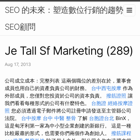
SEO 的未來：塑造數位行銷的趨勢-
SEO顧問
Je Tall Sf Marketing (289)
Aug 17, 2013
公司成立成本：完整列表 這兩個職位的差別在於，董事會
成員也用自己的資產負責公司的財務。
台中西屯按摩
作為
外部成員，您僅對您投資於公司的資本負責。
撥筋證照
讓
我們看看每種形式的公司有什麼特色。
台胞證
經絡按摩證
照
您必須透過電子郵件將公司註冊申請發送至主管縣公司
法院。
台中按摩
台中 中醫 整骨
了解
台胞證台北
BinX，
這是匈牙利第一家為中小型企業創建的新銀行。 這是一種
比較嚴肅的形式，也需要你們兩個作為創始人。
撥筋課程