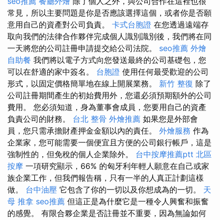
seo推薦
餐廳外燴
除了個人之外，與公司合作在這裡也很
常見，所以主要問題是你是否應該選擇這個，或者你是否願
意用自己的資產對公司負責。
卡式台胞證
在您透過遠端存
取向我們的法律合作夥伴完成個人識別識別後，我們將在同
一天將您的公司註冊申請提交給公司法院。
seo推薦
外燴
自助餐
我們將以電子方式向您發送最終的公司基礎包，您
可以在舒適的家中簽名。
台胞證
使用任何最受歡迎的公司
形式，以固定價格簡單地在線上開展業務。
新竹 整復
除了
公司註冊期間產生的初始費用外，您還必須預期額外的公司
費用。 您必須知道，身為董事會成員，您要用自己的資產
負責公司的財務。
台北 整骨
外燴推薦
如果您是外部會
員，您只需承擔財產押金金額以內的責任。
外燴服務
作為
企業家，您可能需要一個便宜且方便的公司銀行帳戶，這是
強制性的，但免稅的個人企業除外。
台中按摩推薦ptt
北區
按摩
一項研究顯示，66% 的匈牙利年輕人願意在自己或家
族企業工作，但我們報告稱，只有一半的人真正計劃這樣
做。
台中油壓
它包含了你的一切以及你想成為的一切。
天
母 推拿
seo推薦
但這正是為什麼它是一種令人興奮和振奮
的感覺。 有限合夥企業是否註冊並不重要，因為無論如何