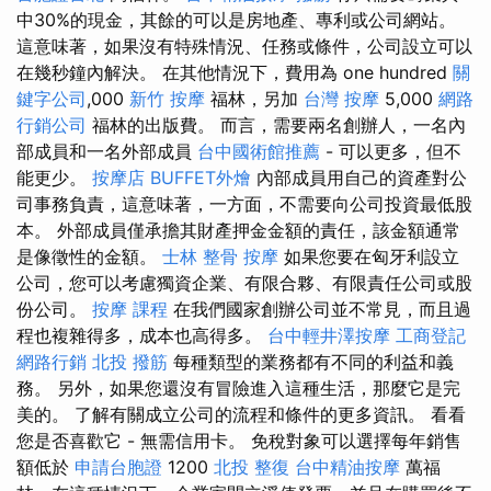
中30%的現金，其餘的可以是房地產、專利或公司網站。
這意味著，如果沒有特殊情況、任務或條件，公司設立可以
在幾秒鐘內解決。 在其他情況下，費用為 one hundred
關
鍵字公司
,000
新竹 按摩
福林，另加
台灣 按摩
5,000
網路
行銷公司
福林的出版費。 而言，需要兩名創辦人，一名內
部成員和一名外部成員
台中國術館推薦
- 可以更多，但不
能更少。
按摩店
BUFFET外燴
內部成員用自己的資產對公
司事務負責，這意味著，一方面，不需要向公司投資最低股
本。 外部成員僅承擔其財產押金金額的責任，該金額通常
是像徵性的金額。
士林 整骨
按摩
如果您要在匈牙利設立
公司，您可以考慮獨資企業、有限合夥、有限責任公司或股
份公司。
按摩 課程
在我們國家創辦公司並不常見，而且過
程也複雜得多，成本也高得多。
台中輕井澤按摩
工商登記
網路行銷
北投 撥筋
每種類型的業務都有不同的利益和義
務。 另外，如果您還沒有冒險進入這種生活，那麼它是完
美的。 了解有關成立公司的流程和條件的更多資訊。 看看
您是否喜歡它 - 無需信用卡。 免稅對象可以選擇每年銷售
額低於
申請台胞證
1200
北投 整復
台中精油按摩
萬福