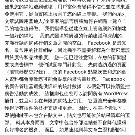
如果您的網站遭到破壞，用戶當然會變得不信任並在將來避
免使用它，從而實際上損害了您的線上聲譽。 我們的系列
文章試圖用普通人/企業家的語言解釋如何在網路上建立自
己的地位值得做。 我們指導您從建立線上管道網路到創建
一個好的網站。 我們試圖填補膚淺的行銷建議和深刻的、
充滿行話的網路行銷文章之間的空白。 Facebook 是最知
名、最常用的社群網站，因此幾乎不需要解釋為什麼它應該
用於廣告和品牌推廣。 您一定已經注意到，在您的新聞提
要或廣告欄中，他們試圖專門針對您。 先前造訪過的頁面
（瀏覽器歷史記錄）、您的 Facebook 點擊次數和您的個
人資料都會導致您可能會點擊的廣告轟炸您。 Facebook
的廣告管理器還提供詳細的統計數據，以便您可以持續監控
廣告活動的成效。 該捆綁包使您可以訪問所有 WordPress
插件，並且可以在無限的網站上使用。 它還讓您全年都能
獲得所有插件的技術支援和更新。 因此，在某些情況下，
即使關鍵字未包含在貼文中，貼文也可能位於結果清單的頂
部。 就其本身而言，文章中包含外部連結並不會降低獲得
良好排名的機會。 而且，如果連結到與文章主題相關的可