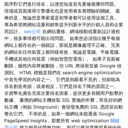
順序對它們進行排名，以便您知道首先要修復哪些問題。
現場或頁面搜尋引擎優化也是使用者友善體驗的關鍵。 最
棒的是，無論您是專家還是初學者都可以使用這個工具。
專為希望將網站流量和銷售提升到新水平的行銷人員和企業
而設計。
seo公司
在網站遷移、網域移動或重新設計過程
中，很多事情都可能出現問題。 如果您必須指出幾乎每個
網站上都存在的一個錯誤，那就是圖像處理不正確。 完美
的網站在任何裝置上都同樣有效，無論是電腦、平板電腦、
手機或其他任何裝置（例如智慧型電視）。 如果子頁面被
刪除，雖然內容將被刪除，但 URL 將保留並被 Google 偵
測到。 HTML 標籤是我們在 search engine optimization
中首先學習的內容之一。 它們是肉眼看不見的，但卻能為
排名創造奇蹟，或者相反，它們是排名下降的原因之一。
非貨幣化廣告充當次要排名因素，提供更多有關用戶點擊的
數據。 廉價的網站主機收取 SSL 實施的年費，而良好的網
站主機（例如 Siteground）會頒發免費的 SSL 憑證並自動
整合它們。 不幸的是，如果一個網站未能通過 Google
PageSpeed Insights，那麼所有 web optimization
關鍵
字公司
努力都是徒勞無功的。 您可以將深度學習系統中的