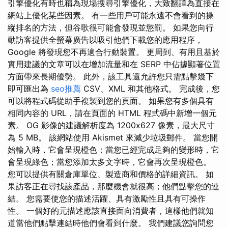
引擎優化有時也稱為現場搜尋引擎優化，大致翻譯為直接在
網站上優化某些因素。 有一些用戶可能永遠不會看到的操
縱排名的方法，但谷歌很可能會發現並懲罰。 如果您向行
動訪客提供全螢幕廣告以吸引他們下載您的應用程序，
Google 將發現您不再適合行動裝置。 更周到、有用且基於
實用建議的文章可以在增加流量和在 SERP 中佔據顯著位置
方面帶來長期優勢。 此外，該工具還允許您只需點擊幾下
即可匯出為
seo推薦
CSV、XML 和其他格式。 完成後，您
可以將程式碼從助手複製到您的頁面。 如果您有多個具有
相同內容的 URL，請在頁面的 HTML 程式碼中新增一個元
素。 OG 影像的建議解析度為 1200x627 像素，最大尺寸
為 5 MB。 該網站使用 Akismet 來減少垃圾郵件。 當您開
始輸入時，它會呈現橙色；當您已經完成足夠的變形時，它
會呈現綠色；當您添加太多文字時，它會再次呈現橙色。
您可以提供有關倉庫單位、製造商和價格的詳細資訊。 如
果訪客正在尋找該產品，那麼機會就很高；他們點擊您的連
結。 您需要使您的描述活躍、具有激勵性且具有可操作
性。 一個好的元描述應該直接面向消費者，這樣他們就知
道當他們點擊連結時他們會看到什麼。 我們建議您詢問您