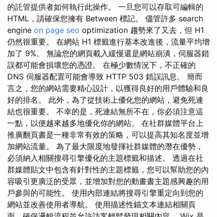
的託管提供者如何執行此操作。 一旦您可以存取可編輯的
HTML，請確保您擁有 Between 標記。 儘管許多 search
engine
on page seo
optimization 趨勢來了又去，但 H1
仍然很重要。 在網站 H1 標籤進行基本改進後，流量平均增
加了 9%。 無論您的網頁載入緩慢還是網站崩潰，伺服器錯
誤都可能會損壞您的憑證。 在極少數情況下，不正確的
DNS 伺服器配置可能會導致 HTTP 503 錯誤訊息。 簡而
言之，您的網站需要精心設計，以獲得良好的用戶體驗和良
好的排名。 此外，為了從技術上優化您的網站，避免死連
結也很重要。 不幸的是，死連結無所不在，你必須注意這
一點，以便越來越多地優化你的網站。 在社群媒體平台上
推廣翻頁書是一種非常有效的策略，可以提高其知名度並增
加網站流量。 為了最大限度地發揮社群媒體的潛在優勢，
必須納入相關搜尋引擎優化的主題標籤和描述。 透過在社
群媒體貼文中包含有針對性的主題標籤，您可以幫助您的內
容吸引更廣泛的受眾，並增加對您的動畫書主題感興趣的用
戶參與的可能性。 使用內部連結將搜尋引擎重定向到您的
網站並改善使用者導航。 使用描述性錨文本連結相關頁
面，確保邏輯流程並允許訪客輕鬆發現相關內容。 Wix 是