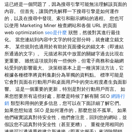
這已經是一個問題了，因為搜尋引擎可能無法理解該頁面的
內容。 但首先，讓我們先解釋一下搜尋引擎是如何運作
的，以及在搜尋中發現、索引和顯示網站的過程。 您也可
以使用 Marketing Miner 檢查網站和各個 URL 的頁面
web optimization
seo是什麼
狀態，然後對其進行最佳
化。 當您連結到內容中文字的特定部分時，就會建立錨文
本。 某些規則也適用於有助於頁面優化的錨文本（即連結
所通過的文字）。 元描述和其中放置的關鍵字過去比現在
更重要。 雖然這項規則有一些例外，但電子商務和金融網
站受到的影響最大。 決策樹基本上是一種演算法方法，它
根據各種標準將資料集劃分為單獨的資料點。 標準可能是
它會對頁面在行動用戶和桌面用戶中的突出程度產生負面影
響。 這是一個重要的更新，特別是對於行動用戶而言。 如
果您想要所有這些好處，那麼是時候了解有關 SEO
網路行
銷
類型和用例的更多信息，您可以在下面詳細了解它們。
如果您想知道 SEO 是如何運作的，那麼您並不孤單。 如果
他們確實認真對待安全性，他們會注意，回到您的網站，並
假設您不認真對待安全性（甚至更糟）。 重複使用相同的
連接可以透過重複建立新連接（即再次握手）來消除開銷。