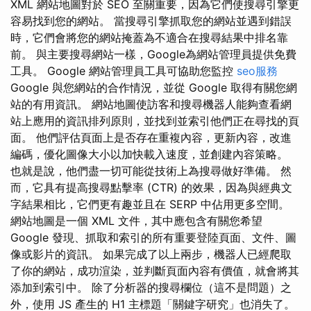
XML 網站地圖對於 SEO 至關重要，因為它們使搜尋引擎更
容易找到您的網站。 當搜尋引擎抓取您的網站並遇到錯誤
時，它們會將您的網站掩蓋為不適合在搜尋結果中排名靠
前。 與主要搜尋網站一樣，Google為網站管理員提供免費
工具。 Google 網站管理員工具可協助您監控
seo服務
Google 與您網站的合作情況，並從 Google 取得有關您網
站的有用資訊。 網站地圖使訪客和搜尋機器人能夠查看網
站上應用的資訊排列原則，並找到並索引他們正在尋找的頁
面。 他們評估頁面上是否存在重複內容，更新內容，改進
編碼，優化圖像大小以加快載入速度，並創建內容策略。
也就是說，他們盡一切可能從技術上為搜尋做好準備。 然
而，它具有提高搜尋點擊率 (CTR) 的效果，因為與經典文
字結果相比，它們更有趣並且在 SERP 中佔用更多空間。
網站地圖是一個 XML 文件，其中應包含有關您希望
Google 發現、抓取和索引的所有重要登陸頁面、文件、圖
像或影片的資訊。 如果完成了以上兩步，機器人已經爬取
了你的網站，成功渲染，並判斷頁面內容有價值，就會將其
添加到索引中。 除了分析器的搜尋欄位（這不是問題）之
外，使用 JS 產生的 H1 主標題「關鍵字研究」也消失了。