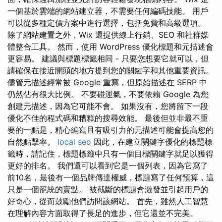
一個基於雲端的網站建立器，不需要任何編碼技能。 用戶
可以從多種定價方案中進行選擇，包括免費和高級選項。
除了網站建置之外，Wix 還提供線上行銷、SEO 和社群媒
體整合工具。 然而，使用 WordPress 優化標題和元描述會
更容易。 建議與標題標籤相同 - 只要您想要它就可以，但
請確保在接近開頭的地方提到您的關鍵字和其他重要資訊。
儘管元描述經常被 Google 重寫，但原始描述在 SERP 中
仍然佔有很大比例。 不要碰運氣，不要依賴 Google 為您
創建元描述，因為它可能不會。 如果沒有，您將留下一段
優化不佳的程式碼和糟糕的搜尋效能。 最後但並非最不重
要的一點是，精心編寫且有吸引力的元描述可能會提高您的
自然點擊率。
local seo
因此，在建立關鍵字優化的標題標
籤時，請記住，標題標籤中只有一個目標關鍵字就足以獲得
更好的排名。 我們還可以看到它是一個列表，因為它寫了
前10名，最後有一個品牌傳達權威，標題寫了任何預算，這
只是一個籠統的賣點。 被截斷的標題會激發並引起用戶的
好奇心，從而鼓勵他們訪問該網站。 首先，雖然人工智慧
在理解內容方面取得了長足的進步，但它還並不完美。