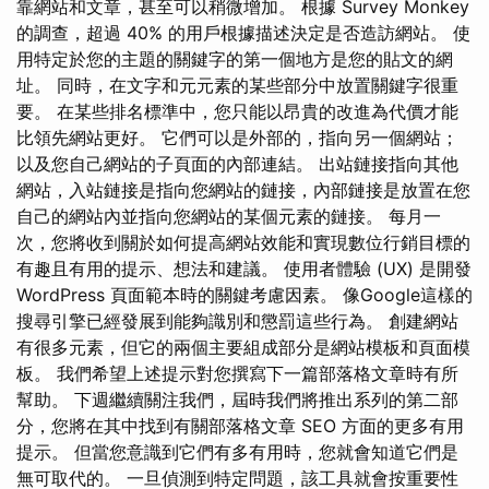
靠網站和文章，甚至可以稍微增加。 根據 Survey Monkey
的調查，超過 40% 的用戶根據描述決定是否造訪網站。 使
用特定於您的主題的關鍵字的第一個地方是您的貼文的網
址。 同時，在文字和元元素的某些部分中放置關鍵字很重
要。 在某些排名標準中，您只能以昂貴的改進為代價才能
比領先網站更好。 它們可以是外部的，指向另一個網站；
以及您自己網站的子頁面的內部連結。 出站鏈接指向其他
網站，入站鏈接是指向您網站的鏈接，內部鏈接是放置在您
自己的網站內並指向您網站的某個元素的鏈接。 每月一
次，您將收到關於如何提高網站效能和實現數位行銷目標的
有趣且有用的提示、想法和建議。 使用者體驗 (UX) 是開發
WordPress 頁面範本時的關鍵考慮因素。 像Google這樣的
搜尋引擎已經發展到能夠識別和懲罰這些行為。 創建網站
有很多元素，但它的兩個主要組成部分是網站模板和頁面模
板。 我們希望上述提示對您撰寫下一篇部落格文章時有所
幫助。 下週繼續關注我們，屆時我們將推出系列的第二部
分，您將在其中找到有關部落格文章 SEO 方面的更多有用
提示。 但當您意識到它們有多有用時，您就會知道它們是
無可取代的。 一旦偵測到特定問題，該工具就會按重要性