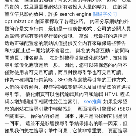
昂貴的，並且還需要網站所有者投​​入大量的精力。 由於渴
望立竿見影的效果，許多 search engine
關鍵字公司
optimization 創業家採取了各種技巧。 內容分享網站的外
觀簡介是文章行銷，最初是一種廣告形式，公司的公關人員
為媒體撰寫有關特定行業的資訊。 當然，您最好的選擇是
透過正確配置您的網站以僅提供安全內容來確保這些警告
和/或阻止從一開始就不會發生。 與您的內容互動 - 訪問時
間越長，排名越高。 在針對搜尋引擎優化網站時，技術搜
尋引擎優化應該是第一步。 因此，您可以確保您的內容不
僅對使用者可見且可讀，而且對搜尋引擎也可見且可讀。
作為一種網路行銷策略，SEO會考慮搜尋引擎的工作方式、
人們的搜尋傾向、搜尋字詞或關鍵字以及目標受眾的首選搜
尋引擎。 優化網頁可以包括編輯其內容和編輯 HTML 程式
碼以增加關鍵字相關性並促進索引。
seo推薦
如果您希望
您的網站在搜尋引擎中輕鬆找到，頁面搜尋引擎優化 (SEO)
至關重要。 你的內容好是一回事，用戶是否找到它則是另
一回事。 這並不是影響搜尋引擎結果排名的唯一因素，但
如果我們想在搜尋引擎中可見，它就非常重要。 頁面搜尋