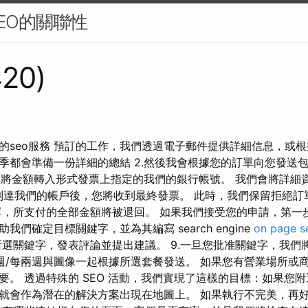
EO的關聯性
420)
的seo服務 預訂的工作，我們透過電子郵件提供詳細信息，或根
季都會準備一份詳細的總結 2.然後我會根據您的訂單向您發送
3.將金額轉入形式發票上指定的我們的銀行帳號。 我們會將詳細
.款項到達我們的帳戶後，您將收到最終發票。 此時，我們保留拒絕
單，所支付的全部金額將被退回。 如果我們接受您的申請，第一
們確定目標關鍵字，並為其編寫 search engine
on page s
所選關鍵字，發表評論並提出建議。 9.一旦您批准關鍵字，我們
字每週/每兩週與圖像一起根據所選套餐發送。 如果您有營業場所或
要。 透過特殊的 SEO 活動，我們實現了這樣的目標：如果您
就會作為潛在的解決方案出現在地圖上。 如果執行不完美，再