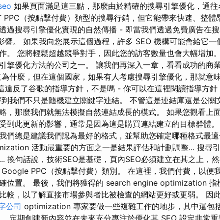
 seo
如果頁面滿足這三點，那麼由於精確的搜尋引擎優化，通往
有 PPC（按點擊付費）類型的搜尋行銷，但它能帶來快速、整體
即透過搜尋引擎優化實現的自然傳播 - 即當我們透過免費廣告在
面影響。 如果我向您展示這個過程，許多 SEO 機構可能會給它
作。 您將輕鬆超越競爭對手，因此您的訪客數量也會大幅增加。
引擎優化方法的公司之一。 讓我們再深入一章，看看成功的商
道為什麼，但在這個國家，如果有人考慮搜尋引擎優化，那就意
- 這違反了谷歌的指導方針，不是嗎 - 你可以在這裡閱讀指導方針
解到我們不只是隨機建立關鍵字連結。 不管這是連結庫還是公關
略，那麼我們就無法模擬自然連結成長的模式。 如果您觀看上
受到此更新的影響，通常是因為這是購買連結建立的目標群體。
我們總是建議我們認為最好的格式，並幫助您確定哪種格式最適
e optimization 活動最重要的方面之一是結果評估和計劃調整...
.. 換句話說，技術SEO是基礎，頁內SEO必須建立在其之上，然
Google PPC（按點擊付費）類別。 在這裡，我們付費，以
。 最後，我們將獲得的 search engine optimization 
比較，以了解直接市場參與者比被檢查的網站更好或更弱。 因
字公司
optimization 專家要做一些複雜工作的地步，其中還
。 定期創建新內容並在未來充分專注於優化其 SEO 設定非常重