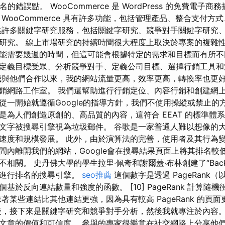
確排名的錯誤點。 WooCommerce 是 WordPress 的免費電
WooCommerce 具有許多功能，包括管理產品、整合支付方
提供許多關鍵字研究服務，包括關鍵字研究、競爭對手關鍵字研究
字研究。 線上市場研究的持續時間很大程度上取決於專案的複雜性
能需要幾週的時間，但這可能會根據特定的需求和目標而有所
定義目標受眾、分析競爭對手、定義公司目標、選擇行銷工具和
我與他們合作以來，我的網站流量更高，效率更高，轉換率也更好
銷網路工作室。 我們還幫助進行行銷定位、內容行銷和創建網上
從一開始就遵循Google的指導方針，我們不使用操縱或禁止的
是為人們創造原創的、高品質的內容，這符合 EEAT 的標準體系
文字被搜尋引擎視為垃圾郵件。 谷歌是一家普通人難以想像的
速度和規模發展。 此外，由於演算法的完善，使用者及其行為變
間內離開我們的網站，Google會在搜尋結果頁面上將其排名較
相關。 史丹佛大學的學生拉里·佩奇和謝爾蓋·布林創建了“Back
面進行排名的搜尋引擎。
seo推薦
這個數字是透過 PageRank
基於反向連結數量和強度的函數。 [10] PageRank 計算隨
著某些連結比其他連結更強，因為具有較高 PageRank 的頁
後，接下來是關鍵字研究和競爭對手分析，然後我就專注於內容。
文章的價值和可信度。 參與的專家很樂意在社交網路上分享他