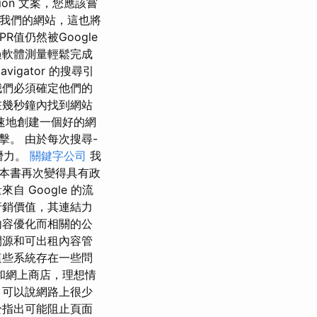
ation 文案，您應該嘗
廣我們的網站，這也將
PR值仍然被Google
過軟體測量輕鬆完成
vigator 的搜尋引
我們必須確定他們的
在幾秒鐘內找到網站
速地創建一個好的網
。 由於每次搜尋-
潛力。
關鍵字公司
我
本書再次變得具有政
 Google 的流
行銷價值，其連結力
內容優化而相關的公
開源和可出租內容管
這些系統存在一些問
和網上商店，理想情
，可以說網路上很少
於指出可能阻止頁面