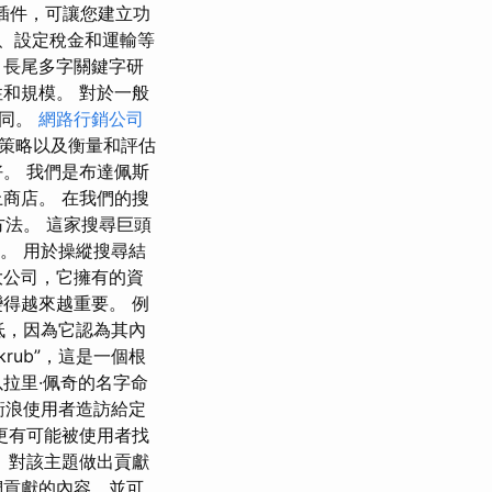
子商務插件，可讓您建立功
式、設定稅金和運輸等
、長尾多字關鍵字研
和規模。 對於一般
不同。
網路行銷公司
策略以及衡量和評估
。 我們是布達佩斯
商店。 在我們的搜
方法。 這家搜尋巨頭
。 用於操縱搜尋結
大公司，它擁有的資
得越來越重要。 例
低，因為它認為其內
rub”，這是一個根
（以拉里·佩奇的名字命
機衝浪使用者造訪給定
面更有可能被使用者找
 對該主題做出貢獻
們貢獻的內容，並可