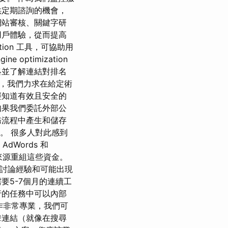
供定期諮詢的機會，
網站審核、關鍵字研
用戶體驗，從而提高
zation 工具，可協助用
ptimization
略並了解連結對排名
裡，我們力求在給定術
經知道有效且安全的
如果我們委託外部公
務流程中產生和儲存
C。 很多人對此感到
dWords 和
低的來源重組這些資金。
中討論經驗和可能出現
要5-7個月的連續工
行的任務中可以內部
的合作非常專業，我們可
擊連結（就像在搜尋