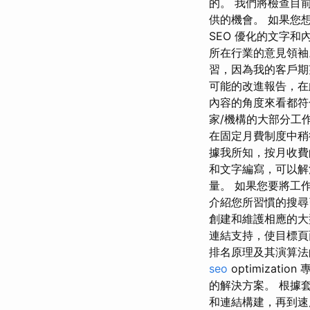
的。 我們將檢查目
供的機會。 如果您
SEO 優化的文字
所在行業的意見領袖
習，因為我的客戶期
可能的改進報告，在
內容的角度來看都符合要
家/機構的大部分工
在固定月費制度中稍
據我所知，按月收費
和文字編寫，可以解
量。 如果您要將工作外
介紹您所習慣的搜尋引
創建和維護相應的大
連結支持，使目標頁
排名原理及其演算法的
seo
optimiza
的解決方案。 根據套
和連結構建，再到速