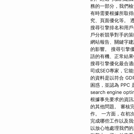
務的一部分，我們檢
有時需要根據所取得
究、頁面優化等。 
搜尋引擎排名和用戶參與度。
戶分析競爭對手的策略並改
網站報告、關鍵字建
的影響。 搜尋引擎優
語的有機、正常結果
搜尋引擎優化最合適
司或SEO專家，它
的資料是以符合 GD
困惑，並認為 PPC 是 w
search engin
根據事先要求的資訊
的其他問題。 審核
作。 一方面，在初
完成哪些工作以及我們需
以放心地處理我們的