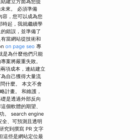
連結建立方面為您提
未來。 必須準備
內容，您可以成為您
那時起，我就繼續學
上的錯誤，並準備了
只有當網站從技術和
on
on page seo
專
就是為什麼他們只能
的專案將嚴重失敗。
外兩項成本，連結建立
下為自己獲得大量流
家詢問什麼。 本文不會
策略計畫。 和維護，
基礎是透過外部反向
解這個軟體的期望、
arch engine
種安全、可預測且透明
究到撰寫 PR 文字
，但這些是網站定位最