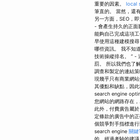
重要的因素。
local
筆直的。 當然，還
另一方面，SEO，
- 會產生持久的正
能夠自己完成這項工
早使用這種建模搜尋
哪些資訊。 我不知
技術操縱排名。 ” 
罰。 所以我們也了
調查和製定的連結策
現幾乎只有商業網站
其優點和缺點，因此
search engin
您網站的網路存在，.
此外，付費廣告屬於 
定條款的廣告中的正確位置
個競爭對手指標進行
search engine
關鍵
的、經過考驗的建議