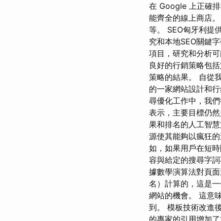
在 Google 上正
能齊全的線上商店。 
等。 SEO匈牙利
究和本地SEO關鍵
項目，研究和分析可
良好的行銷策略包括
策略的結果。 自從
的一家網站設計和行
尋優化工作中，我們
表示，主要目標仍然
果和排名的人工智慧
源使其能夠以瘋狂的
如，如果用戶在短時
容與給定的搜尋字詞不
據數學演算法對頁
名）計算的，這是一個
網站的機會。 這意味
到。 模板技術改進
的專家的引用增加了