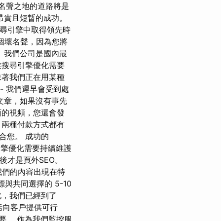
名聲之地的道路將是
昂貴且短暫的成功。
搜尋引擎中取得領先時
一個壞名聲，因為您將
 我們公司是國內最
業搜尋引擎優化需要
味著我們正在用某種
 - 我們遲早會受到處
文章，如果沒有事先
面的視頻，您還會發
 兩種付款方式都有
合您。 成功的
 搜尋引擎優化需要持續維護
後才是頁外SEO。
便我們的內容出現在特
指標與共同選擇的 5-10
此，我們已經到了
包括向客戶提供可行
要。 作為我們監控服