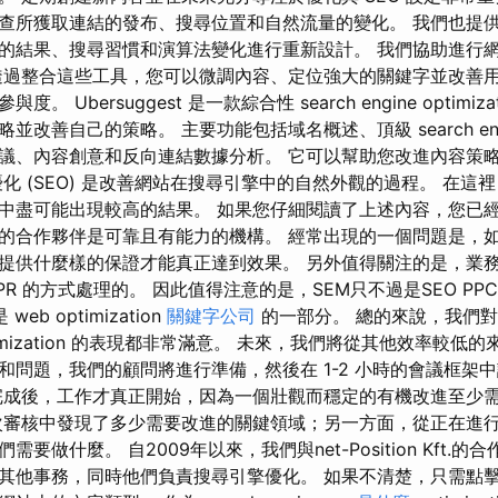
查所獲取連結的發布、搜尋位置和自然流量的變化。 我們也提
的結果、搜尋習慣和演算法變化進行重新設計。 我們協助進行
透過整合這些工具，您可以微調內容、定位強大的關鍵字並改善
 Ubersuggest 是一款綜合性 search engine optimi
善自己的策略。 主要功能包括域名概述、頂級 search engine o
議、內容創意和反向連結數據分析。 它可以幫助您改進內容策
化 (SEO) 是改善網站在搜尋引擎中的自然外觀的過程。 在這
中盡可能出現較高的結果。 如果您仔細閱讀了上述內容，您已
的合作夥伴是可靠且有能力的機構。 經常出現的一個問題是，
能提供什麼樣的保證才能真正達到效果。 另外值得關注的是，業
PR 的方式處理的。 因此值得注意的是，SEM只不過是SEO PP
eb optimization
關鍵字公司
的一部分。 總的來說，我們對 A
e optimization 的表現都非常滿意。 未來，我們將從其他效率較
和問題，我們的顧問將進行準備，然後在 1-2 小時的會議框架
完成後，工作才真正開始，因為一個壯觀而穩定的有機改進至少需
次審核中發現了多少需要改進的關鍵領域；另一方面，從正在進
要做什麼。 自2009年以來，我們與net-Position Kft.
其他事務，同時他們負責搜尋引擎優化。 如果不清楚，只需點