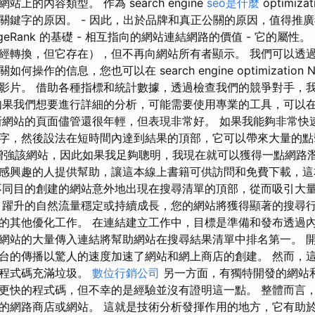
上的內容類型。 作為 search engine
seo是什麼
optimiz
關鍵字的原因。 - 因此，出於品牌和真正公關的原因，值得推
geRank 的基礎 - 相互指向的網站連結網路的價值 - 它的屬性。 
經轉換，但它存在），但不再向網站所有者顯示。 我們可以透
作的信息，您也可以在 search engine optimization Na
影片。 借助各種指標和統計數據，透過檢查我們的競爭對手，
如果我們想要進行詳細的分析，可能需要使用專業的工具，可以
新網站的頁面儘管還很年輕，但表現非常好。 如果我能夠非常快
字，然後設法在短時間內達到結果的頂部，它可以帶來大量的點擊
增強該網站，因此如果我足夠聰明，我現在就可以獲得一點網路
感興趣的人提供幫助，讓這本線上書籍可供訪問和免費下載，這
同目的創建的網站意外地出現在搜尋清單的頂部，從而吸引大量來自
」躍升的自然流量穩定或持續成長，您的網站將獲得顯著的搜尋
的其他優化工作。 在連結建立工作中，目標是準備和發布透過
網站的大量傳入連結將幫助網站在搜尋結果清單中排名第一。 
台的傳播以驚人的速度加速了網站和網上商店的創建。 然而，
且程式碼充滿垃圾。
數位行銷公司
另一方面，有獨特開發的網站
更快的程式碼，但不幸的是經驗並沒有證明這一點。 整體而言
的網路商店或網站。 這就是技術分析發揮作用的地方，它有助