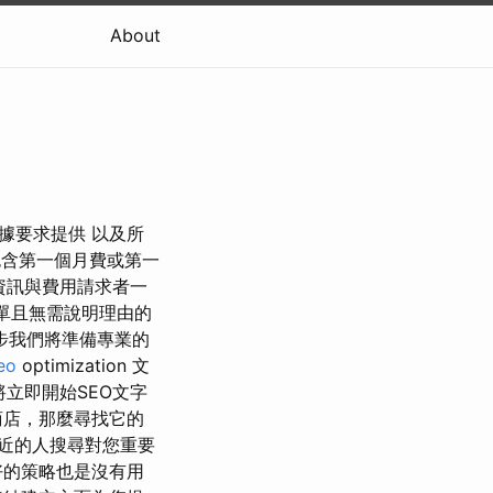
About
據要求提供 以及所
包含第一個月費或第一
資訊與費用請求者一
訂單且無需說明理由的
步我們將準備專業的
eo
optimization 文
將立即開始SEO文字
商店，那麼尋找它的
附近的人搜尋對您重要
好的策略也是沒有用