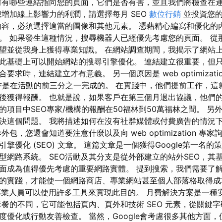
前有哪些連結指向您的頁面，它們是否有害，並且我們將檢查在
想增加線上影響力的利潤，請選擇每月 SEO
數位行銷
並投資您的
和內容，必須選擇適當的圖像和其他元素。 憑藉精心編寫和優化的
。 如果發生這種情況，搜尋機器人已經優先考慮您的頁面。 從
望並從我身上獲得專業知識。 在網站調查期間，我揭示了網站
此基礎上可以開始網站的搜尋引擎優化。 連結建立很重要，但
求時，連結建立才有意義。 另一個原因是 web optimizati
作是在活動的前三分之一完成的。 在實踐中，他們提前工作，這
後獲得報酬。 也就是說，如果客戶在第三個月退出協議，他們
的項目中SEO專家/機構的報酬在50福林到50萬福林之間。 另
決這個問題。 我將描述如何在沒有社群媒體或付費廣告的情況
包，您還會知道要注意什麼以及向 web optimization 專
擎優化 (SEO) 文章。 這篇文章是一個獲得Google第一名的
型網路系統。 SEO活動及其分支是從外部建立的站外SEO，其
面成為值得優先考慮的重要網路實體。 提到搜索，我們需要了
實踐，才能使一個網路商店、專業網站甚至個人部落格取得成功。 se
tion 專業人員可以使用許多工具來實現此目的。 月費解決方案是一
餐的不同，它可能包括頁內、頁外和技術 SEO 元素，從關鍵字研
度優化或行動友善檢查。 當然，Google會考慮很多其他方面