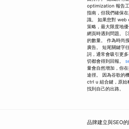
optimizati
指南，但我們確保在與
識。 如果您對 web
策略，最大限度地優化
網頁時遇到問題。 [3
的數量。 作為時尚搜
廣告。 短尾關鍵字
詞，通常會吸引更多
切都會得到回報。
s
量會自然增加，你在
途徑。 因為谷歌的
ctrl u 組合鍵
找到自己的出路。
品牌建立與SEO