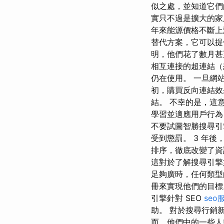
似之處，並知道它們
實只不過是擴大的家
年來能源價格不斷上
替代方案，它可以提
明，他們花了數月甚
相互連接的超連結（
仍在使用。 一旦網
初，購買反向連結效
結。 不幸的是，這
學習並適應用戶行為
不要試圖智勝搜尋引
受到懲罰。 3 年後
排序，徹底改變了資
這對於了解搜尋引擎
足夠廣時，任何類型
冊來實現他們的目標
引擎針對 SEO
seo
助。 對於搜尋行銷
而，他們中的一些人