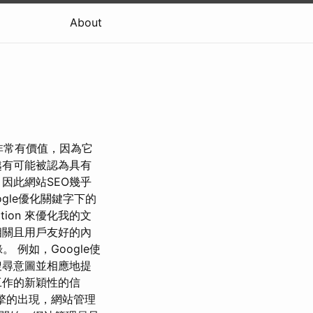
About
非常有價值，因為它
越有可能被認為具有
因此網站SEO幾乎
gle優化關鍵字下的
zation 來優化我的文
相關且用戶友好的內
 例如，Google使
的搜尋意圖並相應地提
工作的新穎性的信
引擎的出現，網站管理