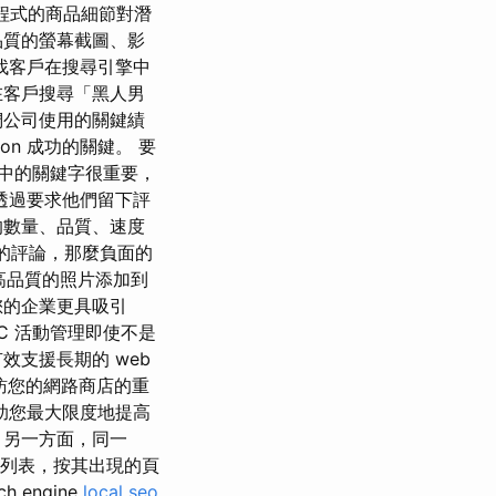
程式的商品細節對潛
品質的螢幕截圖、影
找客戶在搜尋引擎中
在客戶搜尋「黑人男
們公司使用的關鍵績
ation 成功的關鍵。 要
稱中的關鍵字很重要，
透過要求他們留下評
的數量、品質、速度
少的評論，那麼負面的
將高品質的照片添加到
您的企業更具吸引
C 活動管理即使不是
支援長期的 web
造訪您的網路商店的重
助您最大限度地提高
 另一方面，同一
最準確列表，按其出現的頁
engine
local seo