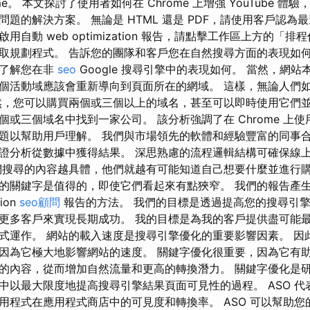
rome。 本文探討了使用者如何在 Chrome 上增強 YouTube 
題的解決方案。 無論是 HTML 還是 PDF，請使用客戶認為
用自動 web optimization 報告，請點擊工作區上方的「
取規劃程式。 告訴您的團隊和客戶您在自然搜尋方面的表現如何 
並了解您在非
seo
Google 搜尋引擎中的表現如何。 當然，網
個活動域應該會重新導向到頁面所在的網域。 這樣，無論人們
然，您可以購買兩個或三個以上的域名，甚至可以即時使用它們
或三個域名中找到一家公司。 該分析強調了在 Chrome 上使用 Y
題以幫助用戶理解。 我們與市場領先的軟體和經驗豐富的同事合
證分析從數據中獲得結果。 深思熟慮的流程邏輯結構可確保線
們搜尋的內容越具體，他們就越有可能知道自己想要什麼並進行
的關鍵字是值得的，即使它們看起來有點狹窄。 我們的報告產
tion
seo顧問
報告的方法。 我們的目標是透過提高您的搜尋引
更多客戶來實現長期成功。 我的目標是為我的客戶提供盡可能
式運作。 網站的載入速度是搜尋引擎優化的重要影響因素。 因
，因為它極大地影響網站的速度。 關鍵字優化很重要，因為它有
的內容，從而增加自然流量和更高的轉換潛力。 關鍵字優化是
中以最大限度地提高搜尋引擎結果頁面可見性的過程。 ASO 代
用程式在應用程式商店中的可見度和轉換率。 ASO 可以幫助您