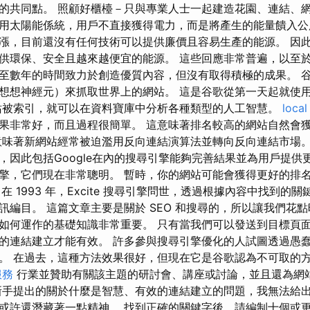
的共同點。 照顧好櫃檯－只與專業人士一起建造花園、連結、網
用太陽能係統，用戶不直接獲得電力，而是將產生的能量饋入公用
漲，目前還沒有任何技術可以提供廉價且容易生產的能源。 因
供環保、安全且越來越便宜的能源。 這些回應非常普遍，以至
至數年的時間致力於創造優質內容，但沒有取得積極的成果。 
想想神經元）來抓取世界上的網站。 這是谷歌從第一天起就使
站被索引，就可以在資料寶庫中分析各種類型的人工智慧。
local
果非常好，而且過程很簡單。 這意味著排名較高的網站自然會
意味著新網站經常被迫濫用反向連結演算法並轉向反向連結市場。
，因此包括Google在內的搜尋引擎能夠完善結果並為用戶提供
擎，它們現在非常聰明。 暫時，你的網站可能會獲得更好的排
，在 1993 年，Excite 搜尋引擎問世，透過根據內容中找到的
訊編目。 這篇文章主要是關於 SEO 和搜尋的，所以讓我們花
如何運作的基礎知識非常重要。 只有當我們可以發送到目標頁
的連結建立才能有效。 許多參與搜尋引擎優化的人試圖透過愚
。 在過去，這種方法效果很好，但現在它是谷歌認為不可取的方
服務
行業並贊助有關該主題的研討會、講座或討論，並且還為網
新手提出的關於什麼是智慧、有效的連結建立的問題，我無法給出
或許還潛藏著一點精神。 找到正確的關鍵字後，請編制十個或