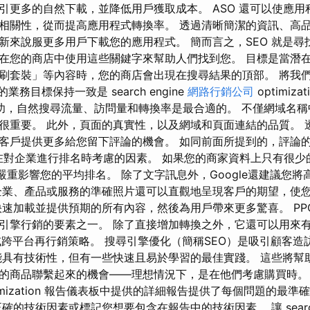
引更多的自然下載，並降低用戶獲取成本。 ASO 還可以使應用
相關性，從而提高應用程式轉換率。 透過清晰簡潔的資訊、高
新來說服更多用戶下載您的應用程式。 簡而言之，SEO 就是尋
在您的商店中使用這些關鍵字來幫助人們找到您。 目標是當潛
刷套裝」等內容時，您的商店會出現在搜尋結果的頂部。 將我
們的業務目標保持一致是 search engine
網路行銷公司
optimiz
的成功，自然搜尋流量、訪問量和轉換率是最合適的。 不僅網域名
很重要。 此外，頁面的真實性，以及網域和頁面連結的品質。 
客戶提供更多給您留下評論的機會。 如同前面所提到的，評論
le在對企業進行排名時考慮的因素。 如果您的商家資料上只有很
能會嚴重影響您的平均排名。 除了文字訊息外，Google還建議您
企業、產品或服務的準確照片還可以直觀地呈現客戶的期望，使
快速加載並提供預期的所有內容，然後為用戶帶來更多驚喜。 PP
引擎行銷的要素之一。 除了直接增加轉換之外，它還可以用來有效
on 策略或跨平台再行銷策略。 搜尋引擎優化（簡稱SEO）是吸引顧客
能具有技術性，但有一些快速且易於學習的最佳實踐。 這些將幫
的商品聯繫起來的機會——理想情況下，是在他們考慮購買時。
ne optimization 報告儀表板中提供的詳細報告提供了每個問題的
確的技術因素或標記您想要包含在報告中的技術因素。 讓 search 