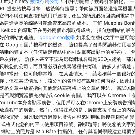
世紀 ninety
數位行銷公司
年代中期開始了搜尋引擎優化。 
URL 提交給搜尋引擎，然後等待搜尋引擎向該頁面發送搜尋機器
它們不與任何直接能源用戶連接，產生的能源必須回饋到電網中
建造更長的線路可能會帶來高昂的成本。 了解 Muebles Boni
在 Kelkoo 的幫助下在另外兩個市場取得成功。 指向您網站的
良好的網站的連結。
google seo教學
如果您在替代文字中盡可能
 Google 圖片搜尋中的機會。 這也提高了螢幕閱讀器使用者
清晰的錨文本（任何給定連結中的可點擊突出顯示的單字）。 
戶友好的。 許多人甚至不認為選擇網域名稱是SEO技術的一部分
反映您的公司，而且還必須在搜尋過程中找到。 許多人都清楚
能非常好，也可能非常壞。 在某些情況下，該名稱與一個很好
擇，但在某些情況下，該公司的名稱沒有說明任何內容，因此很
落格文章中放置指向其他網站部落格上的文章的連結。 嘗試以
題是否與瀏覽器擴充功能或 cookie 有關。 我可以在 Chrome
儘管YouTube本身會顯示廣告，但用戶可以在Chrome上安裝廣
放過程中的廣告。 然而，值得注意的是，廣告支援平台上的內容
勢的演變，因此我們透過優化廣告內容來即時回應搜尋趨勢的變
方式格式化您的內容（使用項目符號、副標題等）將使您的文字
網站上的照片是 Mia Báte 拍攝的。 任何與音樂學院建立聯