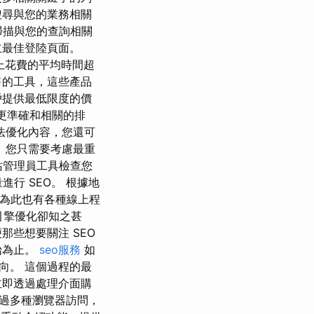
搜尋與您的業務相關
法掃描與您的查詢相關
立最佳登陸頁面。
上花費的平均時間超
售的工具，這些產品
戶提供最低限度的價
現更準確和相關的排
法優化內容，您還可
 您只需要考慮最重
網站管理員工具檢查您
進行 SEO。 根據地
，為此也有各種線上程
尋引擎優化卻知之甚
些想要關注 SEO
始為止。
seo服務
如
向。 這個過程的最
立即透過處理介面購
以透過多種瀏覽器訪問，