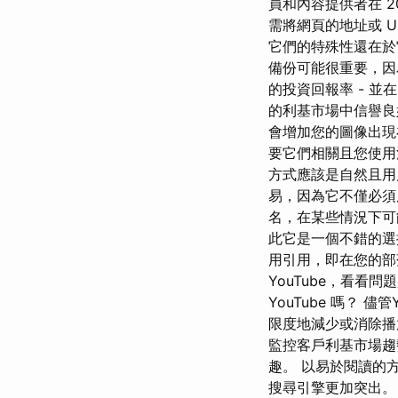
員和內容提供者在 20 
需將網頁的地址或 
它們的特殊性還在於
備份可能很重要，因為
的投資回報率 - 並
的利基市場中信譽
會增加您的圖像出現在
要它們相關且您使用
方式應該是自然且用
易，因為它不僅必須
名，在某些情況下可
此它是一個不錯的選
用引用，即在您的部
YouTube，看看問
YouTube 嗎？ 
限度地減少或消除播
監控客戶利基市場趨
趣。 以易於閱讀的
搜尋引擎更加突出。 