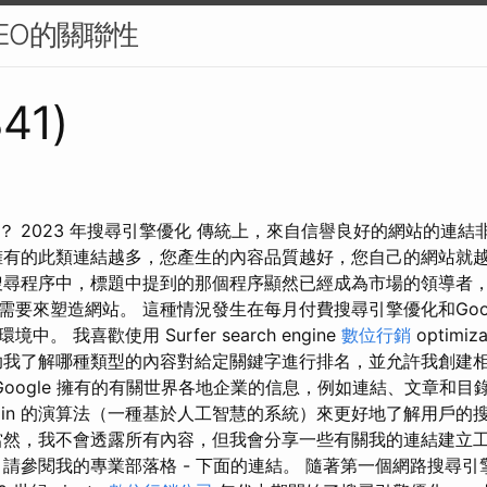
EO的關聯性
341)
？ 2023 年搜尋引擎優化 傳統上，來自信譽良好的網站的連結
擁有的此類連結越多，您產生的內容品質越好，您自己的網站就
搜尋程序中，標題中提到的那個程序顯然已經成為市場的領導者，
需要來塑造網站。 這種情況發生在每月付費搜尋引擎優化和Goo
。 我喜歡使用 Surfer search engine
數位行銷
optimi
助我了解哪種類型的內容對給定關鍵字進行排名，並允許我創建
Google 擁有的有關世界各地企業的信息，例如連結、文章和目錄。
Brain 的演算法（一種基於人工智慧的系統）來更好地了解用戶
當然，我不會透露所有內容，但我會分享一些有關我的連結建立
，請參閱我的專業部落格 - 下面的連結。 隨著第一個網路搜尋