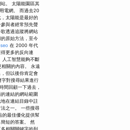
站。 太陽能園區其
電網。 而過去20
此，太陽能是最好的
於參與者經常預先聲
谷歌透過追蹤將網站
用的原始方法，至今
 seo
在 2000 年代
獲得更多的反向連
 人工智慧能夠不斷
更相關的內容。 永遠
名，但以後你肯定會
關鍵字對搜尋結果進行
點時間回顧一下過去，
面的連結的網站範圍
蠢地在連結目錄中註
法之一。 一些搜尋
站的最佳優化提供幫
簡短的答案。 然
更多相關關鍵字的列