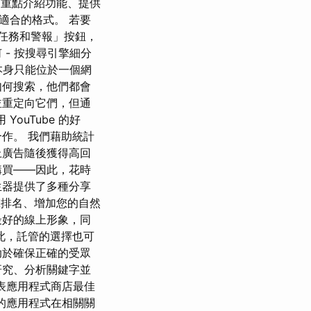
體驗，重點介紹功能、提供
最適合的格式。 若要
排程任務和警報」按鈕，
- 按搜尋引擎細分
站本身只能位於一個網
如何搜索，他們都會
並重定向它們，但通
ouTube 的好
作。 我們藉助統計
上廣告隨後獲得高回
購買——因此，花時
生器提供了多種分享
擎排名、增加您的自然
最好的線上形象，同
此，託管的選擇也可
助於確保正確的受眾
研究、分析關鍵字並
表應用程式商店最佳
的應用程式在相關關