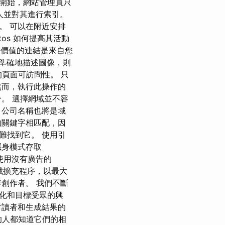
一開始，網站管理員只
人並對其進行索引。
。 可以在附近安排
tos 如何提高其活動
最有價值的連結是來自您
準確地描述圖像，則
的頁面可訪問性。 只
然而，執行此操作的
。 選擇網域並不容
，公司名稱也將是域
的關鍵字相匹配，因
難找到它。 使用引
隱身模式存取
 上使用沒有廣告的
告攔截擴充程序，以最大
創作者。 我們不斷
化和目標受眾的興
對讀者和生成結果的
繫的人都知道它們的相