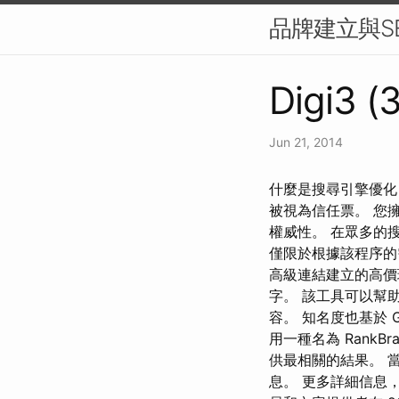
品牌建立與S
Digi3 (
Jun 21, 2014
什麼是搜尋引擎優化
被視為信任票。 您
權威性。 在眾多的
僅限於根據該程序的
高級連結建立的高價環境中
字。 該工具可以幫
容。 知名度也基於 
用一種名為 Rank
供最相關的結果。 
息。 更多詳細信息