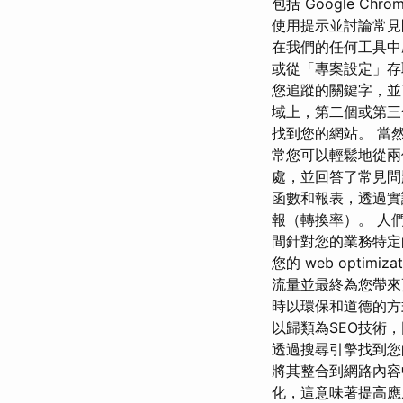
包括 Google Ch
使用提示並討論常見問
在我們的任何工具中啟
或從「專案設定」存
您追蹤的關鍵字，
域上，第二個或第三
找到您的網站。 當
常您可以輕鬆地從兩個
處，並回答了常見問
函數和報表，透過實
報（轉換率）。 人
間針對您的業務特定
您的 web optimiza
流量並最終為您帶來
時以環保和道德的方
以歸類為SEO技術
透過搜尋引擎找到您
將其整合到網路內容
化，這意味著提高應