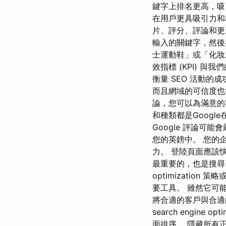
鍵字上排名更高，吸
在用戶更具吸引力和
片、評分、評論和更
輸入的關鍵字，然後
士運動鞋」或「化妝
效指標 (KPI) 與我
衡量 SEO 活動
而且網域的可信度也
論，您可以為滿意的
和種類都是Goog
Google 評論可
您的英鎊中。 您的
力。 登陸頁面應該
最重要的，也是搜尋
optimizati
要工具。 雖然它可
將合適的客戶與合適
search engi
面排序。 隱藏所有正