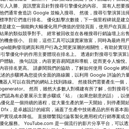
引人入勝、資訊豐富且針對搜尋引擎優化的內容。 當有人想要
們通常會造訪 Google 並輸入搜尋。 然後，搜尋引擎演算
標準對它們進行排名。 優化點擊次數後，下一個里程碑就是建
標是建立一個能夠大幅優化用戶價值的登陸頁面，使用戶在頁面
結果的類似競爭對手。 經常被回收並在各種搜尋行銷論壇上出
的機會很小。 目前，這些工具可以讓賣家致富，同時為最終用
oogle能夠發現網頁和用戶行為之間更深層的相關性，有助於實
尋引擎優化中的作用主要體現在排名上。 透過針對搜尋引擎演算
戶體驗。 換句話說，內容更容易閱讀和導航，從而更令人愉悅。
容排名更高。 請參閱我們的協助，了解如何使用 Google 
述的步驟將為您提供全面的路線圖，以利用 Google 評論的力量
的搜尋機器人可以在我們的網站上找到路線。 然後我們需要產生一個
mapgenerator。 然而，雖然大多數人對構建有所了解，但對搜
我們認為有必要展示主要步驟或「站」（如果您願意的話），以便那
品優化是一個持續的過程，從大量生產的第一天開始，到停產開
 Dfx，是卓越設計的縮寫，涵蓋了生產中技術產品的所有基本面
戶實現成本降低。 直接聯繫我討論客製化應用程式行銷專案或
化服務。 YouTube.com 是一個流行的影片分享平台，可