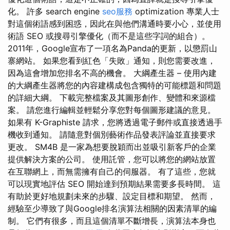
化。 許多 search engine
seo服務
optimization 專業人士
對這個術語感到困惑，因此在與他們溝通時要小心，並使用
術語 SEO 或搜尋引擎優化（而不是這些字詞的組合）。
2011年，Google宣布了一項名為Panda的更新，以懲罰山
寨網站。 如果您看到紅色「失敗」通知，則您需要改進，
因為這會增加您排名不高的機會。 大綱產生器 – 使用內建
的大綱產生器將您的內容建構成包含獨特的可能標題和問題
的詳細大綱。 下載完整檔案及其圖形創作、變體和來源檔
案。 請您進行編輯並輕鬆分享您對每個圖形建議的意見。
如果有 K-Graphiste 請求，您將透過電子郵件或直接透過手
機收到通知。 請隨意對個別藝術作品發表評論並直接要求
更改。 SM4B 是一家為想要脫穎而出並吸引新客戶的企業
提供解決方案的公司。 使用託管，您可以將您的網站放置
在互聯網上，而無需擁有自己的伺服器。 有了這些，您就
可以現實地評估 SEO 開始達到預期結果需要多長時間。 這
有助於更好地規劃未來的步驟、設定目標和期望。 然而，
經驗至少導致了與Google排名演算法相關的因素清單的編
制。 它們有很多，而且這個清單不斷增長，演算法本身也