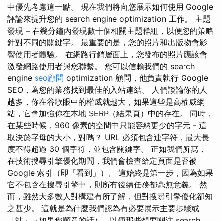
中優先考慮這一點。 現在我們將向您展示如何使用 Google
評論來提升您的 search engine optimization 工作。 主題
發現 – 在幾分鐘內發現數十個相關主題群組，以便您的策略
針對不同的關鍵字。 最重要的是，您的照片和出版物會影
響使用者體驗。 在網路行銷層面上，您發布的照片​​應該會
激發網路使用者與您聯繫。 您可以信賴我們的 search
engine
seo顧問
optimization 顧問，他負責執行 Google
SEO，為您的業務找到最佳的入站連結。 人們談論你的人
越多，你在谷歌眼中的權威就越大，如果這些是高權威網
站，它會加強你在本地 SERP（結果頁）中的存在。 同時，
在某些時候，960 像素的空間中只能容納更少的字元 - 這
取決於字母的大小，對嗎？ URL 必須包含連字符，最大長
度不得超過 30 個字符，並包含關鍵字。 正如我們所寫，
在技術搜尋引擎優化期間，我們會檢查給定頁面是否被
Google 索引（即「看到」）。 這始終是第一步，因為如果
它不包含在搜尋引擎中，則所有後續任務都毫無意義。 然
而，雖然大多數人對構建有所了解，但對搜尋引擎優化卻知
之甚少。 這就是為什麼我們認為有必要展示主要步驟或
「站」（如果您願意的話），以便那些想要關注 search