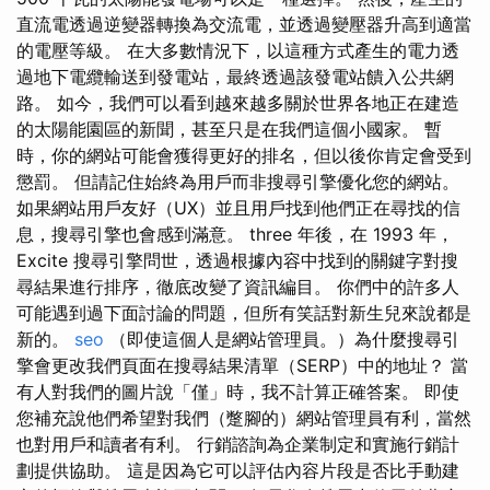
直流電透過逆變器轉換為交流電，並透過變壓器升高到適當
的電壓等級。 在大多數情況下，以這種方式產生的電力透
過地下電纜輸送到發電站，最終透過該發電站饋入公共網
路。 如今，我們可以看到越來越多關於世界各地正在建造
的太陽能園區的新聞，甚至只是在我們這個小國家。 暫
時，你的網站可能會獲得更好的排名，但以後你肯定會受到
懲罰。 但請記住始終為用戶而非搜尋引擎優化您的網站。
如果網站用戶友好（UX）並且用戶找到他們正在尋找的信
息，搜尋引擎也會感到滿意。 three 年後，在 1993 年，
Excite 搜尋引擎問世，透過根據內容中找到的關鍵字對搜
尋結果進行排序，徹底改變了資訊編目。 你們中的許多人
可能遇到過下面討論的問題，但所有笑話對新生兒來說都是
新的。
seo
（即使這個人是網站管理員。）為什麼搜尋引
擎會更改我們頁面在搜尋結果清單（SERP）中的地址？ 當
有人對我們的圖片說「僅」時，我不計算正確答案。 即使
您補充說他們希望對我們（蹩腳的）網站管理員有利，當然
也對用戶和讀者有利。 行銷諮詢為企業制定和實施行銷計
劃提供協助。 這是因為它可以評估內容片段是否比手動建