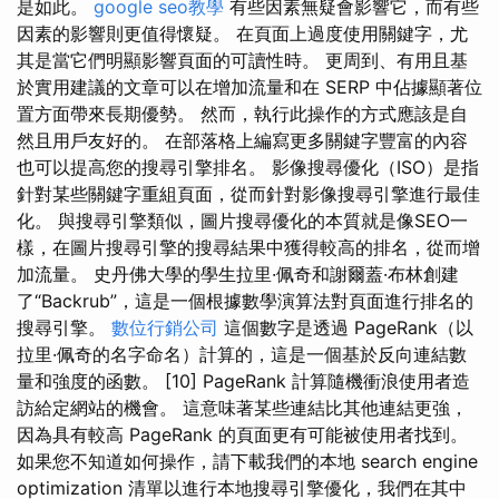
是如此。
google seo教學
有些因素無疑會影響它，而有些
因素的影響則更值得懷疑。 在頁面上過度使用關鍵字，尤
其是當它們明顯影響頁面的可讀性時。 更周到、有用且基
於實用建議的文章可以在增加流量和在 SERP 中佔據顯著位
置方面帶來長期優勢。 然而，執行此操作的方式應該是自
然且用戶友好的。 在部落格上編寫更多關鍵字豐富的內容
也可以提高您的搜尋引擎排名。 影像搜尋優化（ISO）是指
針對某些關鍵字重組頁面，從而針對影像搜尋引擎進行最佳
化。 與搜尋引擎類似，圖片搜尋優化的本質就是像SEO一
樣，在圖片搜尋引擎的搜尋結果中獲得較高的排名，從而增
加流量。 史丹佛大學的學生拉里·佩奇和謝爾蓋·布林創建
了“Backrub”，這是一個根據數學演算法對頁面進行排名的
搜尋引擎。
數位行銷公司
這個數字是透過 PageRank（以
拉里·佩奇的名字命名）計算的，這是一個基於反向連結數
量和強度的函數。 [10] PageRank 計算隨機衝浪使用者造
訪給定網站的機會。 這意味著某些連結比其他連結更強，
因為具有較高 PageRank 的頁面更有可能被使用者找到。
如果您不知道如何操作，請下載我們的本地 search engine
optimization 清單以進行本地搜尋引擎優化，我們在其中