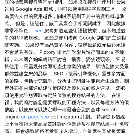
立的標籤與搜尋查詢更相關。 如果您在搜尋中使用付費廣
告和 Google Ads 服務，則可以使用關鍵字規劃工具。 您
為廣告支付的費用越多，關鍵字規劃工具中的資料就越準
確。 但是，請記住，該工具聚合了相關關鍵字，因此數據
非常不準確。
seo
您會知道這些術語被搜索，但不知道競
爭的頻率或規模。 這些是使用者向 Google 詢問的主題相
關查詢。 如果沒有高品質的內容，設定標題或元描述永遠
不會足夠有效。 Pictory 還允許對影片進行簡單的文字編
輯，非常適合編輯網路研討會、播客、變焦鏡頭等。 它易
於使用，只需幾分鐘即可產生專業的結果，幫助您擴大受眾
群體並建立您的品牌。 SEO（搜尋引擎優化）需要多方面
的策略，包括研究競爭、分析哪些關鍵字能夠產生流量、制
定外部和內部連結建立策略以及優化頁面載入速度。 您必
須使用允許您獲取特定於位置的搜尋結果的方法。 在這
裡，我們將討論您需要採取的五種方法，以及每種方法的優
缺點，以便您可以決定哪一種最適合您的全球 search
engine
on page seo
optimization 計劃。 持續從多個線
上平台獲得大量高品質評論的企業通常在搜尋結果中排名較
高。 這會導致網路流量和收入增加，企業應在其成長策略