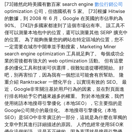
[73]雖然此時美國有數百家 search engine
數位行銷公司
optimization 公司，但德國祇有 5 家。 [73]根據 Hitwise
的數據，到 2008 年 6 月，Google 在英國的市佔率約為
90%。 [74]許多國家都達到了這個市場佔有率。 該工具不
僅可以測量本地包中的位置，還可以測量其他 SERP 擴充中
的位置。 為了能夠衡量您的網站在特定區域的位置，您不
一定需要在城市中開車並手動搜索，Marketing Miner
search engine optimization 工具就足夠了。 每個成功企
業的背後都有強大的 web optimization 活動。 但有這麼
多的優化工具和技術可供選擇，很難知道從哪裡開始。 好
吧，別再害怕了，因為我有一個想法可能會有所幫助。 隆
重介紹 Ranktracker 一體化平台，以實現有效的 SEO。 最
近，Google非常關注基於用戶行為的因素，並在對頁面進
行排名時給予它們越來越多的權重。 對於本地搜索，我們
使用術語本地搜尋引擎優化（本地SEO），它主要指的是
Google公司簡介的最佳化。 本地搜尋引擎優化（本地
SEO）是SEO中非常廣泛的一部分，這就是為什麼在單獨的
文章中對其進行詳細描述的原因。 人們也經常使用SEO來
優化這個術語，這是不正確的，因為直譯就是搜尋引擎優