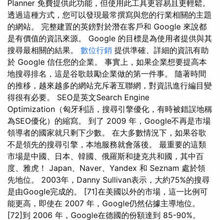
Planner 免費提供此功能，但使用此工具更容易且更輕鬆。
透過這種方式，您可以發現最常撰寫與您的行業相關的主題
的網站。 完整建置的英鎊對於潛在客戶和 Google 來說都
是有價值的資訊來源。 Google 的目標是為使用者提供與其
搜尋最相關的結果。
數位行銷
提供準確、詳細的資訊有助
於 Google 信任您的企業。 事實上，如果企業想要提高本
地搜尋排名，這是谷歌鼓勵企業做的第一件事。 隨著時間
的推移，越來越多的網站充斥著互聯網，對資訊進行編目變
得很有必要。 SEO是英文Search Engine
Optimization（匈牙利語，搜尋引擎優化，有時被錯誤地稱
為SEO優化）的縮寫。 到了 2009 年，Google不再是市場
領導者的國家就只剩下少數。 在大多數情況下，如果谷歌
不是領先的搜尋引擎，本地服務就會落後。 最重要的這類
市場是中國、日本、韓國、俄羅斯和捷克共和國，其中百
度、雅虎！ Japan、Naver、Yandex 和 Seznam 處於領
先地位。 2003年，Danny Sullivan表示，大約75%的搜尋
是由Google完成的。 [71]在美國以外的市場，這一比例可
能更高，即使在 2007 年，Google仍然佔據主導地位。
[72]到 2006 年，Google在德國的份額達到 85-90%。