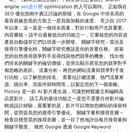
engine
seo是什麼
optimization 的人可以期待。 正如我在
SEO 優化指南中廣泛討論的那樣，在 Google 中排名高的
最容易被忽視的方面之一是頁面加載的速度。 至少自 2017
年以來，這一直是一個排名因素，對於行動用戶尤其重要。
內容審核 – 該平台最被低估的功能之一，它審核您的內容資
產並自動儲存它們以供進一步開發。 關鍵字研究－當涉及
搜尋引擎優化時，關鍵字研究應該是你的首要任務。 探索
您的自然搜尋競爭對手並尋找與他們競爭的機會。 找出他
們排名的關鍵字的確切價值，並突出顯示甚至您的競爭對手
都忽略的差距。 流量分析 - 將您的網站流量與競爭對手進
行比較，以了解您的排名。 查看估計總流量、熱門流量來
源、跳出率、頁面停留時間等，以製定您的下一個策略。
Pictory 是一款 AI 影片產生器，可讓您輕鬆建立和編輯高
品質影片。 該工具的最佳功能之一是您不需要任何影片編
輯或設計經驗，最重要的是，影片可以增加您網站的保留時
間，從而提高您的搜尋引擎優化。 關鍵字量和搜尋意圖 –
檢查目標受眾的搜尋意圖，並一目了然地評估每月搜尋量和
關鍵字難度。 雖然 Google 透過 Google Keyword