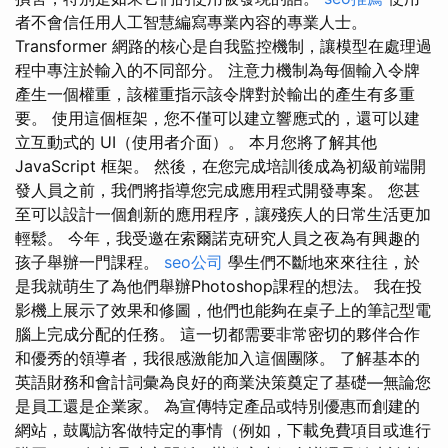
者不會信任用人工智慧編寫專業內容的專業人士。
Transformer 網路的核心是自我監控機制，讓模型在處理過
程中專注於輸入的不同部分。 注意力機制為每個輸入令牌
產生一個權重，該權重指示該令牌對於輸出的產生有多重
要。 使用這個框架，您不僅可以建立響應式的，還可以建
立互動式的 UI（使用者介面）。 本月您將了解其他
JavaScript 框架。 然後，在您完成培訓後成為初級前端開
發人員之前，我們將指導您完成應用程式開發專案。 您甚
至可以設計一個創新的應用程序，讓殘疾人的日常生活更加
輕鬆。 今年，我受邀在索爾諾克研究人員之夜為有興趣的
孩子舉辦一門課程。
seo公司
學生們不斷地來來往往，於
是我就萌生了為他們舉辦Photoshop課程的想法。 我在投
影機上展示了效果和修圖，他們也能夠在桌子上的筆記型電
腦上完成分配的任務。 這一切都需要非常密切的夥伴合作
和優秀的領導者，我很感激能加入這個團隊。 了解基本的
英語財務和會計詞彙為良好的商業決策奠定了基礎—無論您
是員工還是企業家。 為宣傳特定產品或特別優惠而創建的
網站，鼓勵訪客做特定的事情（例如，下載免費項目或進行