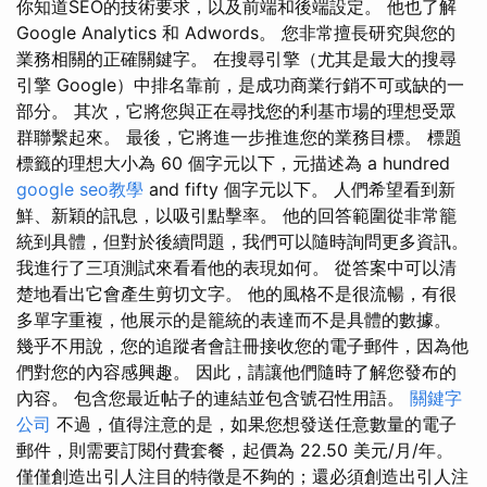
你知道SEO的技術要求，以及前端和後端設定。 他也了解
Google Analytics 和 Adwords。 您非常擅長研究與您的
業務相關的正確關鍵字。 在搜尋引擎（尤其是最大的搜尋
引擎 Google）中排名靠前，是成功商業行銷不可或缺的一
部分。 其次，它將您與正在尋找您的利基市場的理想受眾
群聯繫起來。 最後，它將進一步推進您的業務目標。 標題
標籤的理想大小為 60 個字元以下，元描述為 a hundred
google seo教學
and fifty 個字元以下。 人們希望看到新
鮮、新穎的訊息，以吸引點擊率。 他的回答範圍從非常籠
統到具體，但對於後續問題，我們可以隨時詢問更多資訊。
我進行了三項測試來看看他的表現如何。 從答案中可以清
楚地看出它會產生剪切文字。 他的風格不是很流暢，有很
多單字重複，他展示的是籠統的表達而不是具體的數據。
幾乎不用說，您的追蹤者會註冊接收您的電子郵件，因為他
們對您的內容感興趣。 因此，請讓他們隨時了解您發布的
內容。 包含您最近帖子的連結並包含號召性用語。
關鍵字
公司
不過，值得注意的是，如果您想發送任意數量的電子
郵件，則需要訂閱付費套餐，起價為 22.50 美元/月/年。
僅僅創造出引人注目的特徵是不夠的；還必須創造出引人注