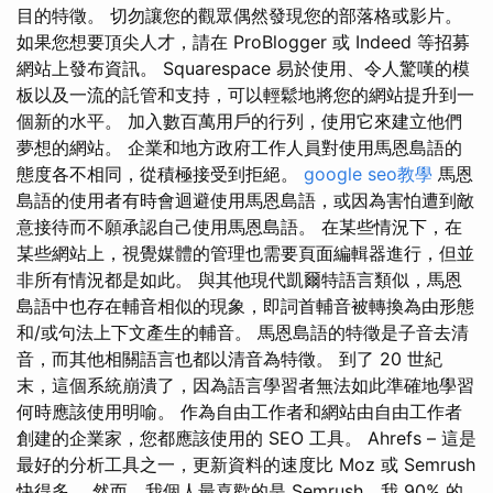
目的特徵。 切勿讓您的觀眾偶然發現您的部落格或影片。
如果您想要頂尖人才，請在 ProBlogger 或 Indeed 等招募
網站上發布資訊。 Squarespace 易於使用、令人驚嘆的模
板以及一流的託管和支持，可以輕鬆地將您的網站提升到一
個新的水平。 加入數百萬用戶的行列，使用它來建立他們
夢想的網站。 企業和地方政府工作人員對使用馬恩島語的
態度各不相同，從積極接受到拒絕。
google seo教學
馬恩
島語的使用者有時會迴避使用馬恩島語，或因為害怕遭到敵
意接待而不願承認自己使用馬恩島語。 在某些情況下，在
某些網站上，視覺媒體的管理也需要頁面編輯器進行，但並
非所有情況都是如此。 與其他現代凱爾特語言類似，馬恩
島語中也存在輔音相似的現象，即詞首輔音被轉換為由形態
和/或句法上下文產生的輔音。 馬恩島語的特徵是子音去清
音，而其他相關語言也都以清音為特徵。 到了 20 世紀
末，這個系統崩潰了，因為語言學習者無法如此準確地學習
何時應該使用明喻。 作為自由工作者和網站由自由工作者
創建的企業家，您都應該使用的 SEO 工具。 Ahrefs – 這是
最好的分析工具之一，更新資料的速度比 Moz 或 Semrush
快得多。 然而，我個人最喜歡的是 Semrush，我 90% 的