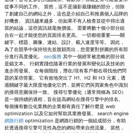
從事不同的工作。 當然，這不是攝影最賺錢的部分，但除
了創建自己的網站之外，這也是介紹自己和推廣個人品牌的
好機會。 資訊越來越多，但如果不有人檢查並從中得出適
當的結論，這些資訊就毫無價值。 需要將數十個小部分組
合在一起才能使您的頁面排名更高。 一切都很重要——關
鍵字、標題、圖像、連結、設計、載入速度等等。 因此，
為了在競爭中保持領先並脫穎而出，您需要對拼圖的所有部
分進行高度優化。
seo服務
其中一個經常被忽略的部分就
是錨文本。 行銷實踐也隨著行業的發展和變化以及技術的
進步而發展。 在每個階段，潛在/現有客戶都在尋找他們問
題的某些答案。 它有效地突出了 H1、H2 和 H3 元素，透
過關鍵字最大限度地優化它們，並將它們與買家角色中識別
的搜尋意圖保持一致。 搜尋引擎優化（通常簡稱為 SEO）
是一個持續的過程，旨在提高網站在搜尋引擎中的排名。
每個擁有數位化業務的企業都有責任了解什麼是 web
optimization 以及它如何幫助其業務發展。 search engine
網路行銷
optimization 是網路行銷的一個組成部分，有助
於透過搜尋引擎可見性為您的網站帶來自然流量。 當然，