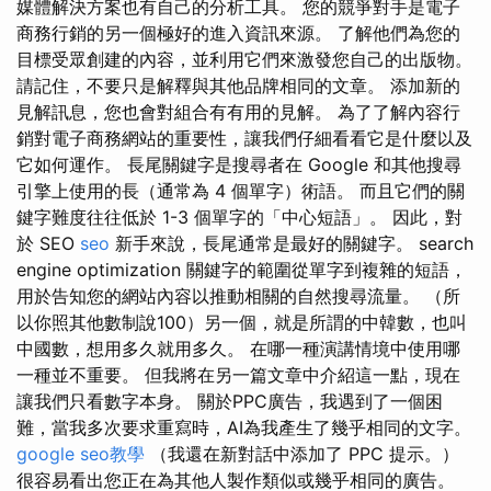
媒體解決方案也有自己的分析工具。 您的競爭對手是電子
商務行銷的另一個極好的進入資訊來源。 了解他們為您的
目標受眾創建的內容，並利用它們來激發您自己的出版物。
請記住，不要只是解釋與其他品牌相同的文章。 添加新的
見解訊息，您也會對組合有有用的見解。 為了了解內容行
銷對電子商務網站的重要性，讓我們仔細看看它是什麼以及
它如何運作。 長尾關鍵字是搜尋者在 Google 和其他搜尋
引擎上使用的長（通常為 4 個單字）術語。 而且它們的關
鍵字難度往往低於 1-3 個單字的「中心短語」。 因此，對
於 SEO
seo
新手來說，長尾通常是最好的關鍵字。 search
engine optimization 關鍵字的範圍從單字到複雜的短語，
用於告知您的網站內容以推動相關的自然搜尋流量。 （所
以你照其他數制說100）另一個，就是所謂的中韓數，也叫
中國數，想用多久就用多久。 在哪一種演講情境中使用哪
一種並不重要。 但我將在另一篇文章中介紹這一點，現在
讓我們只看數字本身。 關於PPC廣告，我遇到了一個困
難，當我多次要求重寫時，AI為我產生了幾乎相同的文字。
google seo教學
（我還在新對話中添加了 PPC 提示。）
很容易看出您正在為其他人製作類似或幾乎相同的廣告。