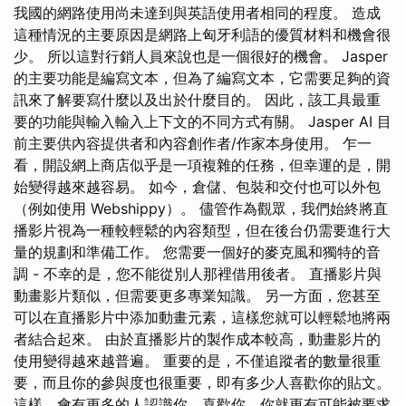
我國的網路使用尚未達到與英語使用者相同的程度。 造成
這種情況的主要原因是網路上匈牙利語的優質材料和機會很
少。 所以這對行銷人員來說也是一個很好的機會。 Jasper
的主要功能是編寫文本，但為了編寫文本，它需要足夠的資
訊來了解要寫什麼以及出於什麼目的。 因此，該工具最重
要的功能與輸入輸入上下文的不同方式有關。 Jasper AI 目
前主要供內容提供者和內容創作者/作家本身使用。 乍一
看，開設網上商店似乎是一項複雜的任務，但幸運的是，開
始變得越來越容易。 如今，倉儲、包裝和交付也可以外包
（例如使用 Webshippy）。 儘管作為觀眾，我們始終將直
播影片視為一種較輕鬆的內容類型，但在後台仍需要進行大
量的規劃和準備工作。 您需要一個好的麥克風和獨特的音
調 - 不幸的是，您不能從別人那裡借用後者。 直播影片與
動畫影片類似，但需要更多專業知識。 另一方面，您甚至
可以在直播影片中添加動畫元素，這樣您就可以輕鬆地將兩
者結合起來。 由於直播影片的製作成本較高，動畫影片的
使用變得越來越普遍。 重要的是，不僅追蹤者的數量很重
要，而且你的參與度也很重要，即有多少人喜歡你的貼文。
這樣，會有更多的人認識你、喜歡你，你就更有可能被要求