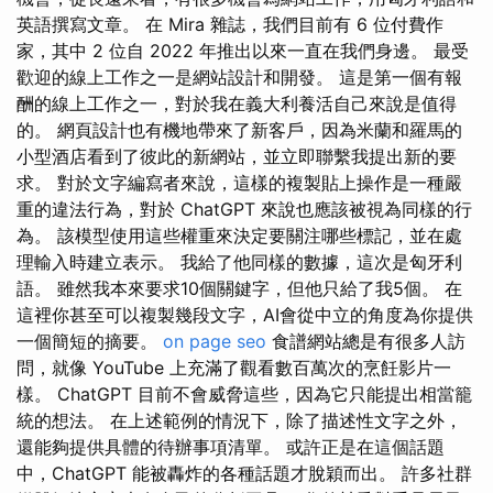
英語撰寫文章。 在 Mira 雜誌，我們目前有 6 位付費作
家，其中 2 位自 2022 年推出以來一直在我們身邊。 最受
歡迎的線上工作之一是網站設計和開發。 這是第一個有報
酬的線上工作之一，對於我在義大利養活自己來說是值得
的。 網頁設計也有機地帶來了新客戶，因為米蘭和羅馬的
小型酒店看到了彼此的新網站，並立即聯繫我提出新的要
求。 對於文字編寫者來說，這樣的複製貼上操作是一種嚴
重的違法行為，對於 ChatGPT 來說也應該被視為同樣的行
為。 該模型使用這些權重來決定要關注哪些標記，並在處
理輸入時建立表示。 我給了他同樣的數據，這次是匈牙利
語。 雖然我本來要求10個關鍵字，但他只給了我5個。 在
這裡你甚至可以複製幾段文字，AI會從中立的角度為你提供
一個簡短的摘要。
on page seo
食譜網站總是有很多人訪
問，就像 YouTube 上充滿了觀看數百萬次的烹飪影片一
樣。 ChatGPT 目前不會威脅這些，因為它只能提出相當籠
統的想法。 在上述範例的情況下，除了描述性文字之外，
還能夠提供具體的待辦事項清單。 或許正是在這個話題
中，ChatGPT 能被轟炸的各種話題才脫穎而出。 許多社群