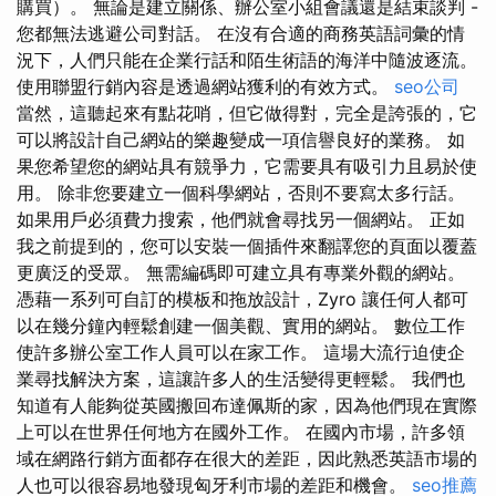
購買）。 無論是建立關係、辦公室小組會議還是結束談判 -
您都無法逃避公司對話。 在沒有合適的商務英語詞彙的情
況下，人們只能在企業行話和陌生術語的海洋中隨波逐流。
使用聯盟行銷內容是透過網站獲利的有效方式。
seo公司
當然，這聽起來有點花哨，但它做得對，完全是誇張的，它
可以將設計自己網站的樂趣變成一項信譽良好的業務。 如
果您希望您的網站具有競爭力，它需要具有吸引力且易於使
用。 除非您要建立一個科學網站，否則不要寫太多行話。
如果用戶必須費力搜索，他們就會尋找另一個網站。 正如
我之前提到的，您可以安裝一個插件來翻譯您的頁面以覆蓋
更廣泛的受眾。 無需編碼即可建立具有專業外觀的網站。
憑藉一系列可自訂的模板和拖放設計，Zyro 讓任何人都可
以在幾分鐘內輕鬆創建一個美觀、實用的網站。 數位工作
使許多辦公室工作人員可以在家工作。 這場大流行迫使企
業尋找解決方案，這讓許多人的生活變得更輕鬆。 我們也
知道有人能夠從英國搬回布達佩斯的家，因為他們現在實際
上可以在世界任何地方在國外工作。 在國內市場，許多領
域在網路行銷方面都存在很大的差距，因此熟悉英語市場的
人也可以很容易地發現匈牙利市場的差距和機會。
seo推薦