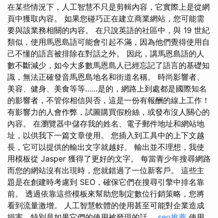
在某些情況下，人工智慧不只是剪輯內容，它實際上是從網
頁中獲取內容。 如果您碰巧正在建立商業網站，您可能需
要與該業務相關的內容。 在只說英語的社區中，與 19 世紀
類似，使用馬恩島語可能會引起不滿，因為他們覺得使用自
己不懂的語言被排除在對話之外。 因此，講馬恩島語的人
數不斷減少，如今大多數馬恩島人已經忘記了語言的基礎知
識，無法正確發音馬恩島地名和街道名稱。 時尚影響者、
美容、健身、美食等等……是的，網路上到處都是國際知名
的影響者，不管你相信與否，這是一份有報酬的線上工作！
有影響力的人會作弊，試圖購買假粉絲，或發布沒人關心的
內容。 在瀏覽器中儲存我的姓名、電子郵件地址和網站地
址，以供我下一篇文章使用。 您插入到工具中的上下文越
長，它可以提供的輸出文字就越好。 輸出並不理想，我使
用模板從 Jasper 獲得了更好的文字。 每當青少年搜尋網路
而您的網站沒有出現時，您就錯過了一位新客戶。 這些主
題是在創建時考慮到 SEO，確保它們在搜尋引擎中排名靠
前。 透過依靠這些模板來幫助您制定數位行銷策略，您將
看到流量激增。 人工智慧軟體的使用甚至可能對企業造成
損害，特別是如果它們的使用被發現的話。
seo推薦
使用