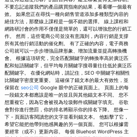
不要忘記追蹤我們的產品購買指南的結果，看看哪一個最有
效。 如果您正在尋找一種向銷售管道添加多種類型內容的
絕佳方法，那麼線上課程是一個不錯的選擇。 線上課程和
網路研討會的作用不僅僅是簡單的，還可以增強您的行銷工
作。 然而，這些電商公司並沒有意識到，內容行銷是支撐
所有其他行銷活動的催化劑。 有了正確的內容，電子商務
公司就可以一步步增強品牌形象、增加流量並提高轉換機
會。 根據這項研究，完全匹配關鍵字的轉換率高於廣泛匹
配和短語關鍵字，但平均每月關鍵字搜尋量往往低於廣泛匹
配關鍵字。 在優化網站時，請記住，SEO 中關鍵字相關性
比關鍵字密度更重要。 這確保了錨文本的最大有效性，並
保留在
seo公司
Google 眼中的正確頁面上。 頁面上的每
一段錨文本都應該是唯一的並且與其他錨文本不同。 您不
想重複它，因為它會被視為垃圾郵件或關鍵字填充。 谷歌
會對你進行懲罰，你的排名將顯示你的排名下降。 想像一
下 - 頁面訪客閱讀您的文字並看到錨文本。 他點擊了它，
希望它能把他帶到他感興趣的另一個頁面。 您可以根據需
要經常（或不）更新內容。 每個 Bluehost WordPress 主