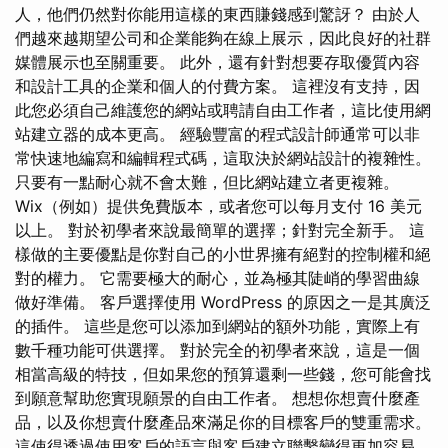
人，他們仍然對你能用這樣的東西賺錢感到驚訝？ 由於人
們越來越期望公司和企業能夠在線上展示，因此良好的社群
媒體展示也至關重要。 此外，還有針對想要存取優質內容
和設計工具的企業和個人的付費方案。 這裡沒有支持，因
此您必須自己維護您的網站或聘請自由工作者，這比使用網
站建立器的成本更高。 經驗豐富的程式設計師通常可以非
常快速地編寫和編輯程式碼，這取決於網站設計的複雜性。
只要有一點耐心就不會太難，但比網站建立者更複雜。
Wix（例如）提供免費版本，或者您可以每月支付 16 美元
以上。 對於初學者來說最簡單的選擇；針對完全新手。 這
樣做的主要優點是你對自己的小世界擁有絕對的控制權和絕
對的權力。 它需要極大的耐心，並為極其陡峭的學習曲線
做好準備。 客戶選擇使用 WordPress 的原因之一是其廣泛
的插件。 這些是您可以添加到網站的額外功能，實際上有
數千種功能可供選擇。 對於完全的初學者來說，這是一個
相當高級的特技，但如果您的預算還剩一些錢，您可能會找
到願意幫助您實現願景的自由工作者。 想想你想賣什麼產
品，以及你想賣什麼產品來滿足你的目標客戶的雙重需求。
這使得透過使用客戶的語言與客戶建立聯繫變得更加容易。