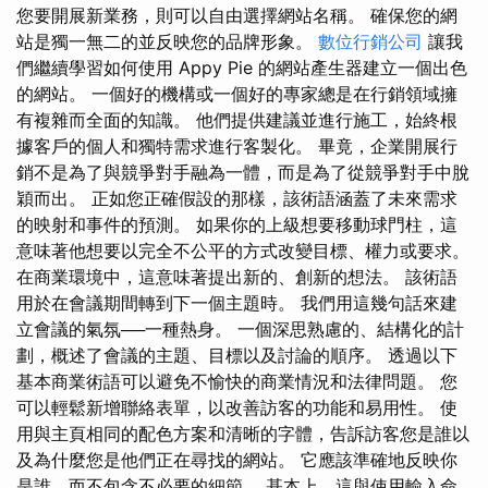
您要開展新業務，則可以自由選擇網站名稱。 確保您的網
站是獨一無二的並反映您的品牌形象。
數位行銷公司
讓我
們繼續學習如何使用 Appy Pie 的網站產生器建立一個出色
的網站。 一個好的機構或一個好的專家總是在行銷領域擁
有複雜而全面的知識。 他們提供建議並進行施工，始終根
據客戶的個人和獨特需求進行客製化。 畢竟，企業開展行
銷不是為了與競爭對手融為一體，而是為了從競爭對手中脫
穎而出。 正如您正確假設的那樣，該術語涵蓋了未來需求
的映射和事件的預測。 如果你的上級想要移動球門柱，這
意味著他想要以完全不公平的方式改變目標、權力或要求。
在商業環境中，這意味著提出新的、創新的想法。 該術語
用於在會議期間轉到下一個主題時。 我們用這幾句話來建
立會議的氣氛──一種熱身。 一個深思熟慮的、結構化的計
劃，概述了會議的主題、目標以及討論的順序。 透過以下
基本商業術語可以避免不愉快的商業情況和法律問題。 您
可以輕鬆新增聯絡表單，以改善訪客的功能和易用性。 使
用與主頁相同的配色方案和清晰的字體，告訴訪客您是誰以
及為什麼您是他們正在尋找的網站。 它應該準確地反映你
是誰，而不包含不必要的細節。 基本上，這與使用輸入命