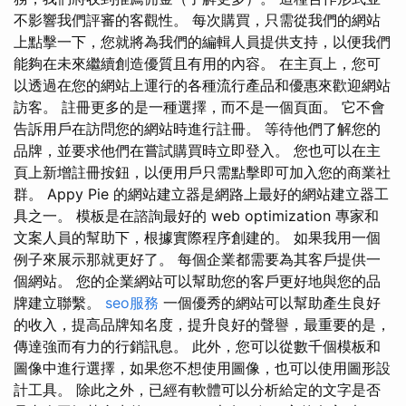
不影響我們評審的客觀性。 每次購買，只需從我們的網站
上點擊一下，您就將為我們的編輯人員提供支持，以便我們
能夠在未來繼續創造優質且有用的內容。 在主頁上，您可
以透過在您的網站上運行的各種流行產品和優惠來歡迎網站
訪客。 註冊更多的是一種選擇，而不是一個頁面。 它不會
告訴用戶在訪問您的網站時進行註冊。 等待他們了解您的
品牌，並要求他們在嘗試購買時立即登入。 您也可以在主
頁上新增註冊按鈕，以便用戶只需點擊即可加入您的商業社
群。 Appy Pie 的網站建立器是網路上最好的網站建立器工
具之一。 模板是在諮詢最好的 web optimization 專家和
文案人員的幫助下，根據實際程序創建的。 如果我用一個
例子來展示那就更好了。 每個企業都需要為其客戶提供一
個網站。 您的企業網站可以幫助您的客戶更好地與您的品
牌建立聯繫。
seo服務
一個優秀的網站可以幫助產生良好
的收入，提高品牌知名度，提升良好的聲譽，最重要的是，
傳達強而有力的行銷訊息。 此外，您可以從數千個模板和
圖像中進行選擇，如果您不想使用圖像，也可以使用圖形設
計工具。 除此之外，已經有軟體可以分析給定的文字是否