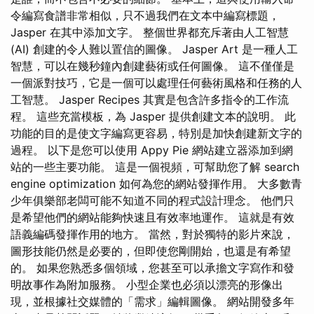
令編寫食譜非常相似，只不過我們在文本中編寫標題，
Jasper 在其中添加文字。 整個世界都充斥著由人工智慧
(AI) 創建的令人難以置信的圖像。 Jasper Art 是一種人工
智慧，可以在幾秒鐘內創建藝術或任何圖像。 這不僅僅是
一個派對技巧，它是一個可以處理任何藝術風格和任務的人
工智慧。 Jasper Recipes 其實是包含許多指令的工作流
程。 這些充當模板，為 Jasper 提供創建文本的說明。 此
功能的目的是使文字編寫更容易，特別是加快創建新文字的
過程。 以下是您可以使用 Appy Pie 網站建立器添加到網
站的一些主要功能。 這是一個視頻，可幫助您了解 search
engine optimization 如何為您的網站發揮作用。 大多數青
少年俱樂部老闆可能不知道不同的程式設計理念。 他們只
是希望他們的網站能夠快速且有效率地運作。 這就是有效
語義編碼發揮作用的地方。 當然，對於獨特的影片來說，
圖形技能仍然是必要的，但即使您剛開始，也還是有希望
的。 如果您熟悉多個領域，您甚至可以承擔文字寫作和發
明故事作為附加服務。 小型企業也必須以漂亮的形像出
現，並根據社交媒體的「需求」編輯圖像。 網站開發多年