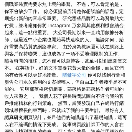
個職業確實需要永無止境的學習。 不過，可以肯定的是，
你不會缺少工作。 你必須提前弄清楚你想談論的話題，定
期提出新的內容非常重要。 研究哪些品牌可以為贊助貼文
付費，並考慮如何將 Instagram 形象與其他獲利機會結合
起來，這一點很重要。 大公司長期以來一直聘用數據分析
師，但最近中小企業也開始尋找這樣的人。 無論如何，始
終需要高品質的網路專家。 由於身為教練還可以在網路上
與客戶保持聯繫，這也成為了一項不受地理限制的工作。
隨著時間的推移，您不僅可以寫博客，甚至可以創建銷售文
本。 在英語中，好的文本需要花費大量的金錢，而且它們
的有效性可以更好地衡量。
關鍵字公司
你可以找到行銷和
廣告公司永久僱用的文案撰稿人，但自由工作者幾乎是不可
能的。 它與部落格密切相關，部落格是部落格作者可能的
收入來源之一。 我個人花了很長時間試圖向不適合我的客
戶推銷糟糕的行銷策略。 然而，當我發現自己在網路行銷
領域最擅長的東西時，它就成了我的主要生計。 最好有人
認真研究網頁設計，並且他們的知識超出了基礎知識，這可
以在不編碼的情況下完成。 從事網頁設計師工作的人會在
網路上找到更多的機會。 可以肯定的是，隨著使用網路的