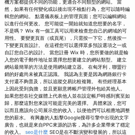
機方案都提供不同的功能，更適合不同類型的網站。 當
然，如果有任何變化或以後出現不檢點行為，您可以隨時編
輯您的網站。 點選儀表板上的管理頁面；您可以編輯網站
以進行任何更改。 您可能從一開始就知道您想要的名字，
不是嗎？ Wix 有一個工具可以用來檢查您自己的網域的可
用性。 要變更頁首（或頁尾），只需按一下它，然後按一
下變更頁首設計。 在這裡您可以選擇眾多預設選項之一或
自訂您自己的設計。 當您註冊 Wix 時，您所要做的就是輸
入您的電子郵件地址並選擇您想要建立的網站類型。 建立
網站最簡單的方法是使用網站建立器。 在匈牙利，聯盟行
銷的好處尚未被真正認識。 我認為主要是因為網路銀行卡
支付還不夠普及，所以追蹤交易比較複雜。 有些經理基本
上因此受到負擔，並且更願意將帳戶管理外包給其他人。
如果您想在社交媒體上代表他人並在設定帳戶時感到賓至如
歸，那麼這對您來說可能是完美的選擇。 具體來說，您可
以而且應該向公司展示您的收入，以便他們可以相應地調整
您的薪水。 有興趣的人點擊Google搜尋引擎中出現的文字
廣告，也就是來自PPC來源的訪客，為許多企業帶來了穩定
的收入。
seo是什麼
SEO是在不斷演變和發展的，所以這