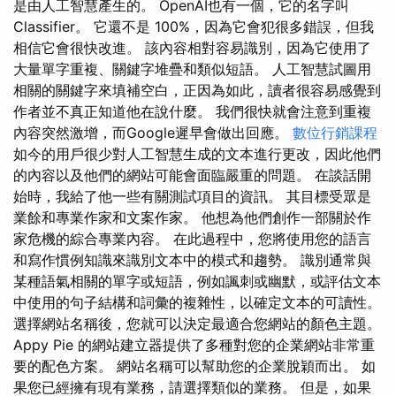
是由人工智慧產生的。 OpenAI也有一個，它的名字叫
Classifier。 它還不是 100%，因為它會犯很多錯誤，但我
相信它會很快改進。 該內容相對容易識別，因為它使用了
大量單字重複、關鍵字堆疊和類似短語。 人工智慧試圖用
相關的關鍵字來填補空白，正因為如此，讀者很容易感覺到
作者並不真正知道他在說什麼。 我們很快就會注意到重複
內容突然激增，而Google遲早會做出回應。
數位行銷課程
如今的用戶很少對人工智慧生成的文本進行更改，因此他們
的內容以及他們的網站可能會面臨嚴重的問題。 在談話開
始時，我給了他一些有關測試項目的資訊。 其目標受眾是
業餘和專業作家和文案作家。 他想為他們創作一部關於作
家危機的綜合專業內容。 在此過程中，您將使用您的語言
和寫作慣例知識來識別文本中的模式和趨勢。 識別通常與
某種語氣相關的單字或短語，例如諷刺或幽默，或評估文本
中使用的句子結構和詞彙的複雜性，以確定文本的可讀性。
選擇網站名稱後，您就可以決定最適合您網站的顏色主題。
Appy Pie 的網站建立器提供了多種對您的企業網站非常重
要的配色方案。 網站名稱可以幫助您的企業脫穎而出。 如
果您已經擁有現有業務，請選擇類似的業務。 但是，如果