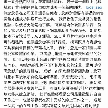
來一直是熱門話題，並將繼續流行。 幾乎每一個線上（和
離線）業務的創建都自動意味著一個新的網站。
local seo
無論您是在公司工作還是自僱者，您絕對需要有基礎的銷售
詞彙才能成功與客戶進行交易。 我們收集了最常見的銷售
術語，以便您更清楚地了解。 這就是為什麼許多語言 - 例
如，當涉及行銷或銷售時 - 簡單地採用英語術語。 即使您
根本不會說英語，A/B 測驗、SEO 和品牌推廣這些字詞也
可能很熟悉，但假設您從事行銷行業。 撰寫既具有資訊性
又具有銷售目標的部落格文章。 例如，您是一家銷售共享
辦公室軟體的企業。 或者您可能是一家銷售美容產品的公
司。 您可以使用線上音訊到文字轉換器將影片重新調整為
新內容。 轉錄您的影片不僅可以增加您的流量，還可以提
高您影片的搜尋排名。 或者，如果您經營餐廳業務，您可
能想在幕後展示食物是如何準備、供應或交付的。 您不需
要先進的技術知識即可使用網站建立器建立網站。 網站建
立器是使用者友善的工具，可讓您使用預先設計的範本和拖
放功能來建立網站。 社群媒體經理是公司最受歡迎的自由
工作之一，也是最容易在家中完成的線上工作之一。 這是
一個真正的在線工作，我寫這篇文章只是因為我遇到很多